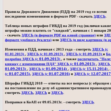
Правила Дорожного Движения (ПДД) на 2019 год со всеми
последними изменениями в формате PDF - скачать
ЗДЕСЬ
.
Таблица новых штрафов ГИБДД на 2019 год (включая какие
штрафы можно платить со "скидкой", начиная с 1 января 20
- скачать
ЗДЕСЬ (в формате PDF на одной странице)
или
ЗДЕ
формате удобного буклета)
или
ЗДЕСЬ (в виде картинок (в а
Изменения в ПДД, начиная с 2013 года - смотреть
ЗДЕСЬ (с
01.01.2013)
,
ЗДЕСЬ (с 01.09.2013)
,
ЗДЕСЬ (с 01.09.2013)
и
Бо
01.09.2013
подробно ЗДЕСЬ (с
)
, а также
распечатать "Поле
01.09.2013
книжку с изменениями ПДД" ЗДЕСЬ (с
)
,
ЗДЕСЬ 
01.09.2013
01.09.2014
15.11.2014
)
,
ЗДЕСЬ (с
)
,
ЗДЕСЬ (с
)
,
01.07.2015
01.07.2016
12.07.2017
(с
)
,
ЗДЕСЬ (с
)
и
ЗДЕСЬ (с
Штрафы ГИБДД 2018 — ответы на все вопросы (с образцом
на постановление по делу об административном правонаруш
смотреть
ЗДЕСЬ
,
ЗДЕСЬ
и
ЗДЕСЬ
.
Поправки в КоАП от 09.05.2013г. - смотреть
ЗДЕСЬ
.