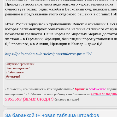
Процедура восстановления водительского удостоверения пока
существует только одна: жалоба в Верховный суд, положительн
решение и предъявление этого судебного решения в органах ГИ
Итак, Россия вернулась к требованиям Венской конвенции 1968 
которая регламентирует обязательное наличие отличного от нул
показателя трезвости. Наша норма по мировым меркам достато
жесткая – в Германии, Франции, Финляндии порог установлен н
0,5 промилле, а в Англии, Ирландии и Канаде – даже 0,8.
https://polo-sedan.ru/articles/posts/nulevoe-promille/
«Нулевое промилле»?
Это интересно?
Поделитесь с
друзьями!
—→
Не знаешь, чем заняться и как заработать?
Кризис
и
безденежье
порт
нашем порт
настроение? Найди вакансии и работу своей мечты на
9955599 (ЖМИ СЮДА!)
быстро и легко!
За баранкой (+ новая таблица штрафов