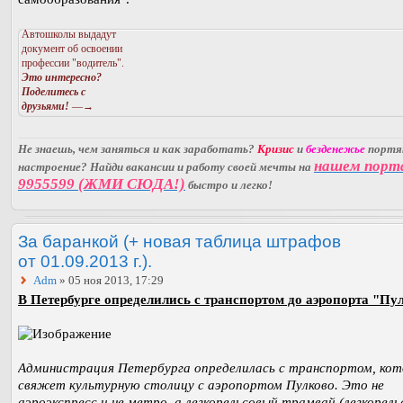
Автошколы выдадут
документ об освоении
профессии "водитель".
Это интересно?
Поделитесь с
друзьями!
—→
Не знаешь, чем заняться и как заработать?
Кризис
и
безденежье
порт
нашем порт
настроение? Найди вакансии и работу своей мечты на
9955599 (ЖМИ СЮДА!)
быстро и легко!
За баранкой (+ новая таблица штрафов
от 01.09.2013 г.).
Adm
» 05 ноя 2013, 17:29
В Петербурге определились с транспортом до аэропорта "Пу
Администрация Петербурга определилась с транспортом, ко
свяжет культурную столицу с аэропортом Пулково. Это не
аэроэкспресс и не метро, а легкорельсовый трамвай (легкорельс