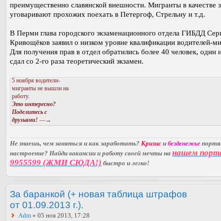
преимущественно славянской внешности. Мигранты в качестве 
уговаривают прохожих поехать в Петергоф, Стрельну и т.д.
В Перми глава городского экзаменационного отдела ГИБДД Сер
Кривощёков заявил о низком уровне квалификации водителей-ми
Для получения прав в отдел обратились более 40 человек, один 
сдал со 2-го раза теоретический экзамен.
5 ноября водители-
мигранты не вышли на
работу.
Это интересно?
Поделитесь с
друзьями!
—→
Не знаешь, чем заняться и как заработать?
Кризис
и
безденежье
порт
нашем порт
настроение? Найди вакансии и работу своей мечты на
9955599 (ЖМИ СЮДА!)
быстро и легко!
За баранкой (+ новая таблица штрафов
от 01.09.2013 г.).
Adm
» 05 ноя 2013, 17:28