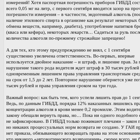
измерений! Хотя паспортная погрешность приборов ГИБДД сос
всего 0,05 мг на литр, с первого сентября вводится зазор на про
погрешности измерения – в частности, эндогенный алкоголь (по
наличие этилового спирта в организме как результат некоторых 
обмена веществ, например, диабета), употребление напитков б
(кваса или кефира), некоторых лекарств… Садиться за руль пос
количества алкоголя по-прежнему строжайше запрещено!
А для тех, кто этому предупреждению не внял, с 1 сентября
существенно увеличена ответственность. Во-первых, впервые
используется двойное наказание – и штраф, и лишение прав. За 
нарушение такого рода водителя ждет штраф в 30 тысяч рублей
одновременным лишением права управления транспортным сре
на срок от 1,5 до 2 лет. Повторное нарушение обернется уже по
тысяч рублей и права управления сроком на три года.
Важный вопрос: как быть тем, кого успели лишить прав до 1 сен
Ведь, по данным ГИБДД, порядка 12% наказанных лишились пра
концентрации алкоголя в крови менее 0,2 промилле. Этим водит
закону обещали вернуть права, но… Пока ни одного подобного 
не зафиксировано. В ГИБДД только пожимают плечами – закон п
но никаких процессуальных норм возврата не создано. У ГАИ п
нет приказа, обязывающего возвращать права на этом основании
что никакого «автоматического возвращения», скорее всего, не б