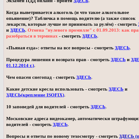
Экзамен ПДД онлайн - пройти
ЗДЕСЬ
.
Когда выветривается алкоголь (и что такое алкогольное
опьянение)? Табличка в помощь водителю (а также список
лекарств, которые лучше не принимать за рулём) - смотреть
и
ЗДЕСЬ
.
Отмена "нулевого промилле" с 01.09.2013: как пр
разобраться в терминах
- смотреть
ЗДЕСЬ
.
«Пьяная езда»: ответы на все вопросы - смотреть
ЗДЕСЬ
.
Процедура лишения и возврата прав - смотреть
ЗДЕСЬ
и
ЗДЕ
01.12.2014 г.)
.
Чем опасен снегопад - смотреть
ЗДЕСЬ
.
Какие детские кресла использовать - смотреть
ЗДЕСЬ
и
ЗДЕСЬ(крепление ISOFIX)
.
10 заповедей для водителей - смотреть
ЗДЕСЬ
.
Московские адреса видеокамер, автоматически штрафующи
водителей - смотреть
ЗДЕСЬ
.
Вопросы и ответы по новому техосмотру - смотреть
ЗДЕСЬ (