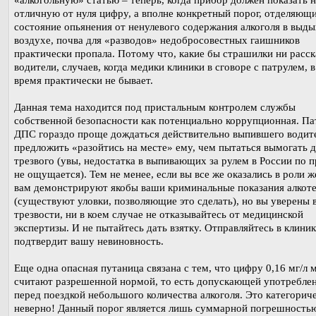
«алкогольную» статью – теперь, когда прибор должен показать 
отличную от нуля цифру, а вполне конкретный порог, отделяющ
состояние опьянения от ненулевого содержания алкоголя в выд
воздухе, почва для «разводов» недобросовестных гаишников
практически пропала. Потому что, какие бы страшилки ни расс
водители, случаев, когда медики клиники в сговоре с патрулем, 
время практически не бывает.
Данная тема находится под пристальным контролем службы
собственной безопасности как потенциально коррупционная. П
ДПС гораздо проще дождаться действительно выпившего водит
предложить «разойтись на месте» ему, чем пытаться вымогать д
трезвого (увы, недостатка в выпивающих за рулем в России по 
не ощущается). Тем не менее, если вы все же оказались в роли ж
вам демонстрируют якобы ваши криминальные показания алкот
(существуют уловки, позволяющие это сделать), но вы уверены 
трезвости, ни в коем случае не отказывайтесь от медицинской
экспертизы. И не пытайтесь дать взятку. Отправляйтесь в клиник
подтвердит вашу невиновность.
Еще одна опасная путаница связана с тем, что цифру 0,16 мг/л 
считают разрешенной нормой, то есть допускающей употребле
перед поездкой небольшого количества алкоголя. Это категорич
неверно! Данный порог является лишь суммарной погрешность