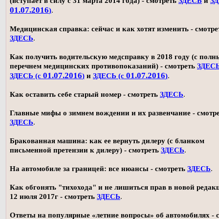
(вступает в силу с 31 марта 2014 года) - смотреть
ЗДЕСЬ
и
ЗД
01.07.2016
)
.
Медицинская справка: сейчас и как хотят изменить - смотре
ЗДЕСЬ
.
Как получить водительскую медсправку в 2018 году (с пол
перечнем медицинских противопоказаний) - смотреть
ЗДЕС
01.07.2016
01.07.2016
ЗДЕСЬ (с
)
и
ЗДЕСЬ (с
)
.
Как оставить себе старый номер - смотреть
ЗДЕСЬ
.
Главные мифы о зимнем вождении и их развенчание - смотр
ЗДЕСЬ
.
Бракованная машина: как ее вернуть дилеру (с бланком
письменной претензии к дилеру) - смотреть
ЗДЕСЬ
.
На автомобиле за границей: все нюансы - смотреть
ЗДЕСЬ
.
Как обгонять "тихохода" и не лишиться прав в новой редак
12 июля 2017г - смотреть
ЗДЕСЬ
.
Ответы на популярные «летние вопросы» об автомобилях - 