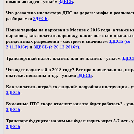
помощью видео - узнаём
ЗДЕСЬ
.
Что дозволено инспектору ДПС на дороге: мифы и реальност
разбираемся
ЗДЕСЬ
.
Новые тарифы на парковки в Москве с 2016 года, а также 
парковок, как оплатить парковку, какие льготы и правила
резидентных разрешений - смотрим и скачиваем
ЗДЕСЬ (со
2.11.2016г)
и
ЗДЕСЬ (с 26.12.2016г)
.
Транспортный налог: платить или не платить - узнаем
ЗДЕС
Что ждет водителей в 2018 году? Все про новые законы, шт
платежи, пошлины и т.д. - узнаем
ЗДЕСЬ
.
Как заплатить штраф со скидкой: подробная инструкция - у
ЗДЕСЬ
.
Бумажные ПТС скоро отменят: как это будет работать? - уз
ЗДЕСЬ
.
Транспорт будущего: на чем мы будем ездить через 5-7 лет - 
ЗДЕСЬ
.