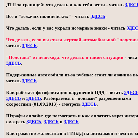
ДТП за границей: что делать и как себя вести - читать
ЗДЕС
Всё о "лежачих полицейских" - читать
ЗДЕСЬ
.
Что делать, если у вас украли номерные знаки - читать
ЗДЕ
Что делать, если вы стали жертвой автомобильной "подстав
читать
ЗДЕСЬ
.
"Подстава" от пешехода: что делать в такой ситуации
- чита
ЗДЕСЬ
.
Подержанные автомобили из-за рубежа: стоит ли овчинка в
читать
ЗДЕСЬ
.
Как работает фотофиксация нарушений ПДД - читать
ЗДЕС
ЗДЕСЬ
и
ЗДЕСЬ
. Разбираемся с "новыми" разрешёнными
скоростями (01.09.2013) - смотреть
ЗДЕСЬ
.
Штрафы онлайн: где посмотреть и как оплатить через интерн
смотреть
ЗДЕСЬ
,
ЗДЕСЬ
и
ЗДЕСЬ
.
Как грамотно жаловаться в ГИБДД на автохамов и чем это 