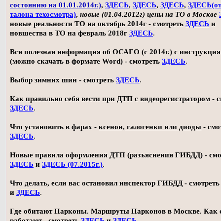
состоянию на 01.01.2014г.)
,
ЗДЕСЬ
,
ЗДЕСЬ
,
ЗДЕСЬ
,
ЗДЕСЬ(о
талона техосмотра)
,
новые (01.04.2012г) цены на ТО в Москве
новые реальности ТО на октябрь 2014г - смотреть
ЗДЕСЬ
и
новшества в ТО на февраль 2018г
ЗДЕСЬ
.
Вся полезная информация об ОСАГО (с 2014г.) с инструкци
(можно скачать в формате Word) - смотреть
ЗДЕСЬ
.
Выбор зимних шин - смотреть
ЗДЕСЬ
.
Как правильно себя вести при ДТП с видеорегистратором - 
ЗДЕСЬ
.
Что установить в фарах -
ксенон, галогенки или диоды
- смо
ЗДЕСЬ
.
Новые правила оформления ДТП (разъяснения ГИБДД) - смо
ЗДЕСЬ
и
ЗДЕСЬ (07.2015г.)
.
Что делать, если вас остановил инспектор ГИБДД - смотрет
и
ЗДЕСЬ
.
Где обитают Парконы. Маршруты Парконов в Москве. Как 
работают - смотреть
ЗДЕСЬ
и
ЗДЕСЬ
.