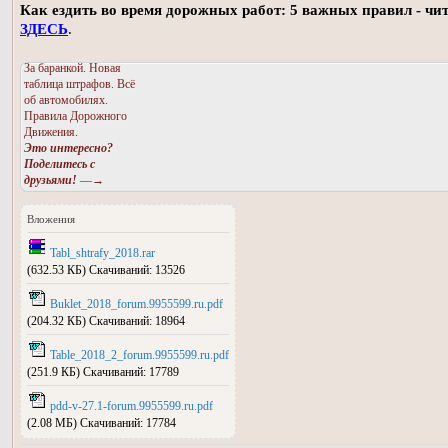
Как ездить во время дорожных работ: 5 важных правил - чи
ЗДЕСЬ
.
За баранкой. Новая
таблица штрафов. Всё
об автомобилях.
Правила Дорожного
Движения.
Это интересно?
Поделитесь с
друзьями!
—→
Вложения
Tabl_shtrafy_2018.rar
(632.53 КБ) Скачиваний: 13526
Buklet_2018_forum.9955599.ru.pdf
(204.32 КБ) Скачиваний: 18964
Table_2018_2_forum.9955599.ru.pdf
(251.9 КБ) Скачиваний: 17789
pdd-v-27.1-forum.9955599.ru.pdf
(2.08 МБ) Скачиваний: 17784