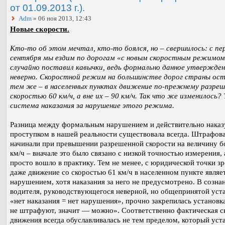
от 01.09.2013 г.).
Adm
» 06 ноя 2013, 12:43
Новые скорости.
Кто-то об этом мечтал, кто-то боялся, но – свершилось: с пе
сентября мы ездим по дорогам «с новым скоростным режимом»
случайно поставил кавычки, ведь формально данное утвержде
неверно. Скоростной режим на большинстве дорог страны ост
тем же – в населенных пунктах движение по-прежнему разреш
скоростью 60 км/ч, а вне их – 90 км/ч. Так что же изменилось? 
система наказания за нарушение этого режима.
Разница между формальным нарушением и действительно нака
проступком в нашей реальности существовала всегда. Штрафов
начинали при превышении разрешенной скорости на величину б
км/ч – вначале это было связано с низкой точностью измерения,
просто вошло в практику. Тем не менее, с юридической точки з
даже движение со скоростью 61 км/ч в населенном пункте являе
нарушением, хотя наказания за него не предусмотрено. В созна
водителя, руководствующегося неверной, но общепринятой уст
«нет наказания = нет нарушения», прочно закрепилась установк
не штрафуют, значит — можно». Соответственно фактическая с
движения всегда обуславливалась не тем пределом, который уст