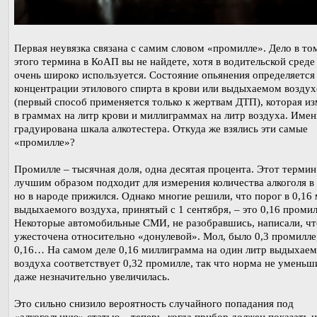
Первая неувязка связана с самим словом «промилле». Дело в том
этого термина в КоАП вы не найдете, хотя в водительской среде
очень широко используется. Состояние опьянения определяется
концентрации этилового спирта в крови или выдыхаемом воздух
(первый способ применяется только к жертвам ДТП), которая из
в граммах на литр крови и миллиграммах на литр воздуха. Имен
градуирована шкала алкотестера. Откуда же взялись эти самые
«промилле»?
Промилле – тысячная доля, одна десятая процента. Этот термин
лучшим образом подходит для измерения количества алкоголя в 
но в народе прижился. Однако многие решили, что порог в 0,16 
выдыхаемого воздуха, принятый с 1 сентября, – это 0,16 промил
Некоторые автомобильные СМИ, не разобравшись, написали, ч
ужесточена относительно «донулевой». Мол, было 0,3 промилле
0,16… На самом деле 0,16 миллиграмма на один литр выдыхаем
воздуха соответствует 0,32 промилле, так что норма не уменьши
даже незначительно увеличилась.
Это сильно снизило вероятность случайного попадания под