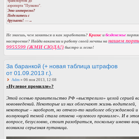
транспортом до
аэропорта "Пулково".
Это интересно?
Поделитесь с
друзьями!
—→
Не знаешь, чем заняться и как заработать?
Кризис
и
безденежье
порт
нашем порт
настроение? Найди вакансии и работу своей мечты на
9955599 (ЖМИ СЮДА!)
быстро и легко!
За баранкой (+ новая таблица штрафов
от 01.09.2013 г.).
Adm
» 06 ноя 2013, 12:08
«Нулевое промилле»?
Этой осенью правительство РФ «выстрелило» целой серией 
нововведений. Некоторые из них облегчают жизнь водителей,
некоторые – наоборот, но отчего-то наиболее обсуждаемой и
волнующей темой стала отмена «нулевого промилле». И в это
вопросе, безусловно, стоит разобраться, поскольку именно вок
возникла серьезная путаница.