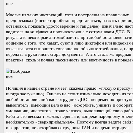
Многие из таких инструкций, хотя и построены на правильных
предпосылках (инспектор обязан представиться, назвать причин
остановки, показать удостоверение и так далее), изначально на
водителя на конфликт и противостояние с сотрудником ДПС. В
результате некоторые автомобилисты при любой остановке нач
общение с того, что хамят, суют в лицо диктофон или видеокаме
отказываются выполнять совершенно обычные требования, нап
передать в руки инспектора документы. А это столь же вредная
практика, сколь и полная пассивность или виктимность в поведе
Полиция в нашей стране имеет, скажем прямо, «плохую прессу»
иногда заслуженно). Однако не стоит изначально исходить из тог
любой остановивший вас сотрудник ДПС - непременно преступн
вымогатель, имеющий целью вас «оскорбить, унизить и обобрат
умолчанию, инспектор – тоже человек, выполняющий свою рабо
Работа это весьма тяжелая, нервная и, вопреки народному мнен
необязательно «сверхприбыльная». Поэтому всегда ведите себя
и корректно, не оскорбляя сотрудника ГАИ и не демонстрируя