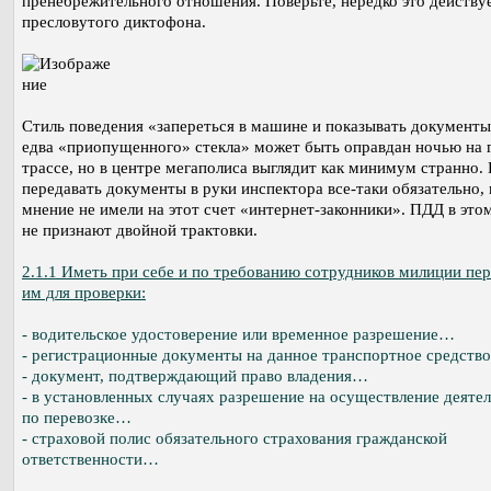
пренебрежительного отношения. Поверьте, нередко это действу
пресловутого диктофона.
Стиль поведения «запереться в машине и показывать документы
едва «приопущенного» стекла» может быть оправдан ночью на 
трассе, но в центре мегаполиса выглядит как минимум странно. 
передавать документы в руки инспектора все-таки обязательно, 
мнение не имели на этот счет «интернет-законники». ПДД в это
не признают двойной трактовки.
2.1.1 Иметь при себе и по требованию сотрудников милиции пе
им для проверки:
- водительское удостоверение или временное разрешение…
- регистрационные документы на данное транспортное средст
- документ, подтверждающий право владения…
- в установленных случаях разрешение на осуществление деяте
по перевозке…
- страховой полис обязательного страхования гражданской
ответственности…