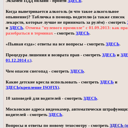
Экзамен ПДД онлайн - пройти
ЗДЕСЬ
.
Когда выветривается алкоголь (и что такое алкогольное
опьянение)? Табличка в помощь водителю (а также список
лекарств, которые лучше не принимать за рулём) - смотреть
и
ЗДЕСЬ
.
Отмена "нулевого промилле" с 01.09.2013: как пр
разобраться в терминах
- смотреть
ЗДЕСЬ
.
«Пьяная езда»: ответы на все вопросы - смотреть
ЗДЕСЬ
.
Процедура лишения и возврата прав - смотреть
ЗДЕСЬ
и
ЗДЕ
01.12.2014 г.)
.
Чем опасен снегопад - смотреть
ЗДЕСЬ
.
Какие детские кресла использовать - смотреть
ЗДЕСЬ
и
ЗДЕСЬ(крепление ISOFIX)
.
10 заповедей для водителей - смотреть
ЗДЕСЬ
.
Московские адреса видеокамер, автоматически штрафующи
водителей - смотреть
ЗДЕСЬ
.
Вопросы и ответы по новому техосмотру - смотреть
ЗДЕСЬ (