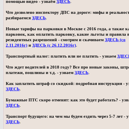
помощью видео - узнаём
ЗДЕСЬ
.
Что дозволено инспектору ДПС на дороге: мифы и реальност
разбираемся
ЗДЕСЬ
.
Новые тарифы на парковки в Москве с 2016 года, а также 
парковок, как оплатить парковку, какие льготы и правила
резидентных разрешений - смотрим и скачиваем
ЗДЕСЬ (со
2.11.2016г)
и
ЗДЕСЬ (с 26.12.2016г)
.
Транспортный налог: платить или не платить - узнаем
ЗДЕС
Что ждет водителей в 2018 году? Все про новые законы, шт
платежи, пошлины и т.д. - узнаем
ЗДЕСЬ
.
Как заплатить штраф со скидкой: подробная инструкция - у
ЗДЕСЬ
.
Бумажные ПТС скоро отменят: как это будет работать? - уз
ЗДЕСЬ
.
Транспорт будущего: на чем мы будем ездить через 5-7 лет - 
ЗДЕСЬ
.