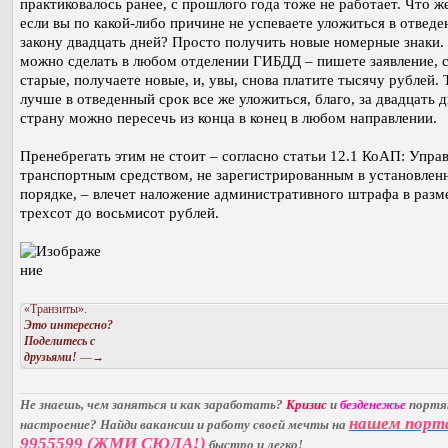
практиковалось ранее, с прошлого года тоже не работает. Что же
если вы по какой-либо причине не успеваете уложиться в отведе
закону двадцать дней? Просто получить новые номерные знаки.
можно сделать в любом отделении ГИБДД – пишете заявление, 
старые, получаете новые, и, увы, снова платите тысячу рублей. 
лучше в отведенный срок все же уложиться, благо, за двадцать 
страну можно пересечь из конца в конец в любом направлении.
Пренебрегать этим не стоит – согласно статьи 12.1 КоАП: Упра
транспортным средством, не зарегистрированным в установлен
порядке, – влечет наложение административного штрафа в разм
трехсот до восьмисот рублей.
«Транзиты».
Это интересно?
Поделитесь с
друзьями!
—→
Не знаешь, чем заняться и как заработать?
Кризис
и
безденежье
порт
нашем порт
настроение? Найди вакансии и работу своей мечты на
9955599 (ЖМИ СЮДА!)
быстро и легко!