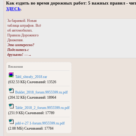
Как ездить во время дорожных работ: 5 важных правил - чи
ЗДЕСЬ
.
За баранкой. Новая
таблица штрафов. Всё
об автомобилях.
Правила Дорожного
Движения.
Это интересно?
Поделитесь с
друзьями!
—→
Вложения
Tabl_shtrafy_2018.rar
(632.53 КБ) Скачиваний: 13526
Buklet_2018_forum.9955599.ru.pdf
(204.32 КБ) Скачиваний: 18964
Table_2018_2_forum.9955599.ru.pdf
(251.9 КБ) Скачиваний: 17789
pdd-v-27.1-forum.9955599.ru.pdf
(2.08 МБ) Скачиваний: 17784