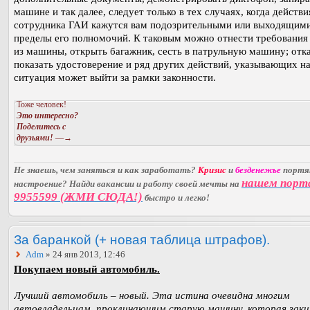
машине и так далее, следует только в тех случаях, когда действи
сотрудника ГАИ кажутся вам подозрительными или выходящими
пределы его полномочий. К таковым можно отнести требования
из машины, открыть багажник, сесть в патрульную машину; отк
показать удостоверение и ряд других действий, указывающих на
ситуация может выйти за рамки законности.
Тоже человек!
Это интересно?
Поделитесь с
друзьями!
—→
Не знаешь, чем заняться и как заработать?
Кризис
и
безденежье
порт
нашем порт
настроение? Найди вакансии и работу своей мечты на
9955599 (ЖМИ СЮДА!)
быстро и легко!
За баранкой (+ новая таблица штрафов).
Adm
» 24 янв 2013, 12:46
Покупаем новый автомобиль.
Лучший автомобиль – новый. Эта истина очевидна многим
автовладельцам, проклинающим старую машину, которая заки