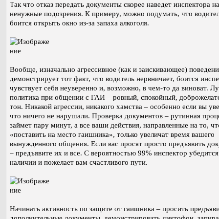
Так что отказ передать документы скорее наведет инспектора н
ненужные подозрения. К примеру, можно подумать, что водите
боится открыть окно из-за запаха алкоголя.
Вообще, изначально агрессивное (как и заискивающее) поведени
демонстрирует тот факт, что водитель нервничает, боится инспе
чувствует себя неуверенно и, возможно, в чем-то да виноват. Л
политика при общении с ГАИ – ровный, спокойный, доброжелат
тон. Никакой агрессии, никакого хамства – особенно если вы ув
что ничего не нарушали. Проверка документов – рутинная проц
займет пару минут, а все ваши действия, направленные на то, ч
«поставить на место гаишника», только увеличат время вашего
вынужденного общения. Если вас просят просто предъявить до
– предъявите их и все. С вероятностью 99% инспектор убедится
наличии и пожелает вам счастливого пути.
Начинать активность по защите от гаишника – просить предъяв
дополнительные документы, демонстрировать диктофон, запира