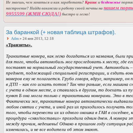
Не знаешь, чем заняться и как заработать?
Кризис
и
безденежье
порт
нашем порт
настроение? Найди вакансии и работу своей мечты на
9955599 (ЖМИ СЮДА!)
быстро и легко!
За баранкой (+ новая таблица штрафов).
Adm
» 24 янв 2013, 12:18
«Транзиты».
Транзитные номера, как легко догадаться из названия, были п
для того, чтобы автомобиль мог проследовать к месту, где ег
поставят на нормальный государственный учет. Автомобиль –
предмет, подлежащий специальной регистрации, и ездить вовс
номеров ему не полагается. Грубо говоря, вдруг, например, он
в ДТП – как его искать потом? Так что раньше, если машина с
с учета в одном месте, а ставилась в другом, то доехать из пу
пункт Б она могла только с транзитными номерами. Это в те
Фактически же, транзитные номера автоматически выдавали
любом снятии с учета, и иной раз их приходилось получать то
того, чтобы перенести их из одного окошка в ГАИ в соседнее, 
процедура «снял/поставил» проходила одним днем. А номера э
между прочим, недешевы! Однако в прошлом году ситуация ра
изменилась, и не все водители об этом знают.