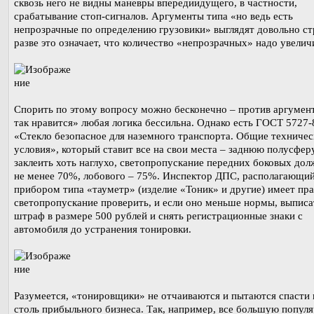
сквозь него не видны маневры впередиидущего, в частности,
срабатывание стоп-сигналов. Аргументы типа «но ведь есть
непрозрачные по определению грузовики» выглядят довольно ст
разве это означает, что количество «непрозрачных» надо увелич
Спорить по этому вопросу можно бесконечно – против аргумен
так нравится» любая логика бессильна. Однако есть ГОСТ 5727-
«Стекло безопасное для наземного транспорта. Общие техничес
условия», который ставит все на свои места – заднюю полусфе
заклеить хоть наглухо, светопропускание передних боковых дол
не менее 70%, лобового – 75%. Инспектор ДПС, располагающи
прибором типа «тауметр» (изделие «Тоник» и другие) имеет пра
светопропускание проверить, и если оно меньше нормы, выписа
штраф в размере 500 рублей и снять регистрационные знаки с
автомобиля до устранения тонировки.
Разумеется, «тонировщики» не отчаиваются и пытаются спасти
столь прибыльного бизнеса. Так, например, все большую попул