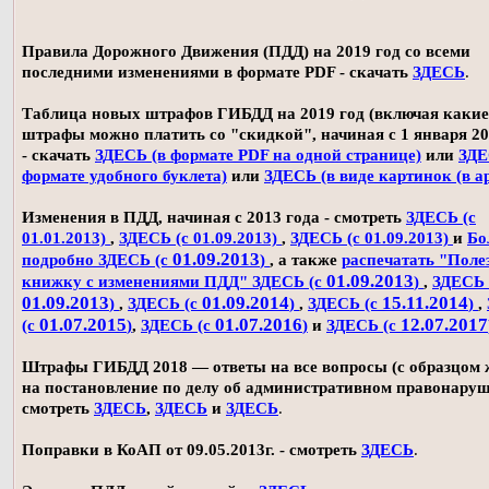
Правила Дорожного Движения (ПДД) на 2019 год со всеми
последними изменениями в формате PDF - скачать
ЗДЕСЬ
.
Таблица новых штрафов ГИБДД на 2019 год (включая какие
штрафы можно платить со "скидкой", начиная с 1 января 20
- скачать
ЗДЕСЬ (в формате PDF на одной странице)
или
ЗДЕ
формате удобного буклета)
или
ЗДЕСЬ (в виде картинок (в а
Изменения в ПДД, начиная с 2013 года - смотреть
ЗДЕСЬ (с
01.01.2013)
,
ЗДЕСЬ (с 01.09.2013)
,
ЗДЕСЬ (с 01.09.2013)
и
Бо
01.09.2013
подробно ЗДЕСЬ (с
)
, а также
распечатать "Поле
01.09.2013
книжку с изменениями ПДД" ЗДЕСЬ (с
)
,
ЗДЕСЬ 
01.09.2013
01.09.2014
15.11.2014
)
,
ЗДЕСЬ (с
)
,
ЗДЕСЬ (с
)
,
01.07.2015
01.07.2016
12.07.2017
(с
)
,
ЗДЕСЬ (с
)
и
ЗДЕСЬ (с
Штрафы ГИБДД 2018 — ответы на все вопросы (с образцом
на постановление по делу об административном правонаруш
смотреть
ЗДЕСЬ
,
ЗДЕСЬ
и
ЗДЕСЬ
.
Поправки в КоАП от 09.05.2013г. - смотреть
ЗДЕСЬ
.