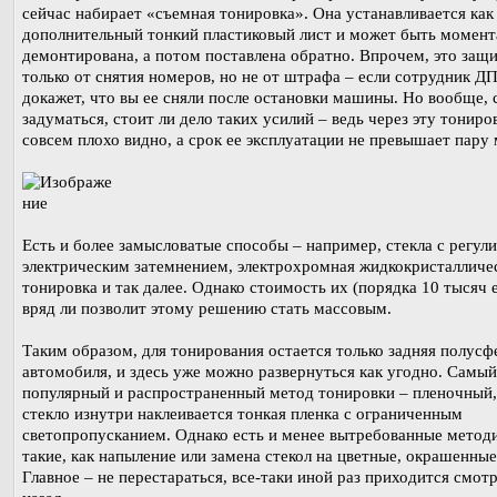
сейчас набирает «съемная тонировка». Она устанавливается как
дополнительный тонкий пластиковый лист и может быть момент
демонтирована, а потом поставлена обратно. Впрочем, это защи
только от снятия номеров, но не от штрафа – если сотрудник Д
докажет, что вы ее сняли после остановки машины. Но вообще, 
задуматься, стоит ли дело таких усилий – ведь через эту тониро
совсем плохо видно, а срок ее эксплуатации не превышает пару 
Есть и более замысловатые способы – например, стекла с регу
электрическим затемнением, электрохромная жидкокристалличе
тонировка и так далее. Однако стоимость их (порядка 10 тысяч 
вряд ли позволит этому решению стать массовым.
Таким образом, для тонирования остается только задняя полусф
автомобиля, и здесь уже можно развернуться как угодно. Самый
популярный и распространенный метод тонировки – пленочный, 
стекло изнутри наклеивается тонкая пленка с ограниченным
светопропусканием. Однако есть и менее вытребованные метод
такие, как напыление или замена стекол на цветные, окрашенные
Главное – не перестараться, все-таки иной раз приходится смотр