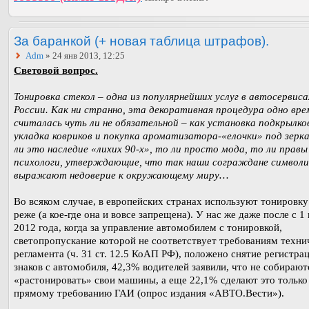
За баранкой (+ новая таблица штрафов).
Adm
» 24 янв 2013, 12:25
Световой вопрос.
Тонировка стекол – одна из популярнейших услуг в автосервиса
России. Как ни странно, эта декоративная процедура одно вре
считалась чуть ли не обязательной – как установка подкрылко
укладка ковриков и покупка ароматизатора-«елочки» под зерка
ли это наследие «лихих 90-х», то ли просто мода, то ли правы
психологи, утверждающие, что так наши сограждане символи
выражают недоверие к окружающему миру…
Во всяком случае, в европейских странах используют тонировку
реже (а кое-где она и вовсе запрещена). У нас же даже после с 1
2012 года, когда за управление автомобилем с тонировкой,
светопропускание которой не соответствует требованиям техни
регламента (ч. 31 ст. 12.5 КоАП РФ), положено снятие регистр
знаков с автомобиля, 42,3% водителей заявили, что не собирают
«растонировать» свои машины, а еще 22,1% сделают это только
прямому требованию ГАИ (опрос издания «АВТО.Вести»).