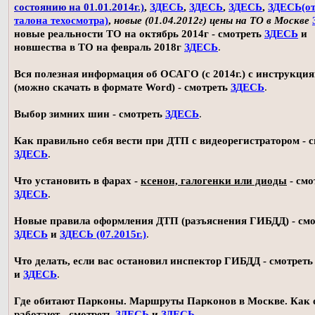
состоянию на 01.01.2014г.)
,
ЗДЕСЬ
,
ЗДЕСЬ
,
ЗДЕСЬ
,
ЗДЕСЬ(о
талона техосмотра)
,
новые (01.04.2012г) цены на ТО в Москве
новые реальности ТО на октябрь 2014г - смотреть
ЗДЕСЬ
и
новшества в ТО на февраль 2018г
ЗДЕСЬ
.
Вся полезная информация об ОСАГО (с 2014г.) с инструкци
(можно скачать в формате Word) - смотреть
ЗДЕСЬ
.
Выбор зимних шин - смотреть
ЗДЕСЬ
.
Как правильно себя вести при ДТП с видеорегистратором - 
ЗДЕСЬ
.
Что установить в фарах -
ксенон, галогенки или диоды
- смо
ЗДЕСЬ
.
Новые правила оформления ДТП (разъяснения ГИБДД) - смо
ЗДЕСЬ
и
ЗДЕСЬ (07.2015г.)
.
Что делать, если вас остановил инспектор ГИБДД - смотрет
и
ЗДЕСЬ
.
Где обитают Парконы. Маршруты Парконов в Москве. Как 
работают - смотреть
ЗДЕСЬ
и
ЗДЕСЬ
.