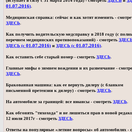
(вступает в силу с 31 марта 2014 года) - смотреть
ЗДЕСЬ
и
ЗД
01.07.2016
)
.
Медицинская справка: сейчас и как хотят изменить - смотре
ЗДЕСЬ
.
Как получить водительскую медсправку в 2018 году (с пол
перечнем медицинских противопоказаний) - смотреть
ЗДЕС
01.07.2016
01.07.2016
ЗДЕСЬ (с
)
и
ЗДЕСЬ (с
)
.
Как оставить себе старый номер - смотреть
ЗДЕСЬ
.
Главные мифы о зимнем вождении и их развенчание - смотр
ЗДЕСЬ
.
Бракованная машина: как ее вернуть дилеру (с бланком
письменной претензии к дилеру) - смотреть
ЗДЕСЬ
.
На автомобиле за границей: все нюансы - смотреть
ЗДЕСЬ
.
Как обгонять "тихохода" и не лишиться прав в новой редак
12 июля 2017г - смотреть
ЗДЕСЬ
.
Ответы на популярные «летние вопросы» об автомобилях - 