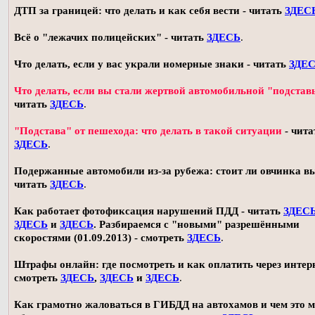
ДТП за границей: что делать и как себя вести - читать
ЗДЕС
Всё о "лежачих полицейских" - читать
ЗДЕСЬ
.
Что делать, если у вас украли номерные знаки - читать
ЗДЕ
Что делать, если вы стали жертвой автомобильной "подстав
читать
ЗДЕСЬ
.
"Подстава" от пешехода: что делать в такой ситуации
- чита
ЗДЕСЬ
.
Подержанные автомобили из-за рубежа: стоит ли овчинка в
читать
ЗДЕСЬ
.
Как работает фотофиксация нарушений ПДД - читать
ЗДЕС
ЗДЕСЬ
и
ЗДЕСЬ
. Разбираемся с "новыми" разрешёнными
скоростями (01.09.2013) - смотреть
ЗДЕСЬ
.
Штрафы онлайн: где посмотреть и как оплатить через интерн
смотреть
ЗДЕСЬ
,
ЗДЕСЬ
и
ЗДЕСЬ
.
Как грамотно жаловаться в ГИБДД на автохамов и чем это 