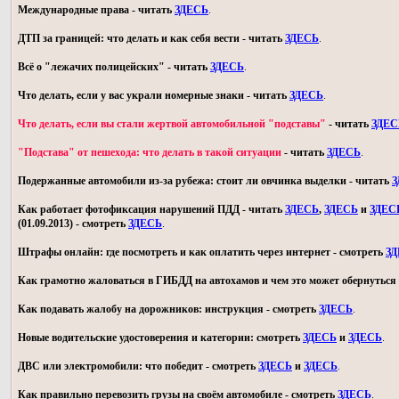
Международные права - читать
ЗДЕСЬ
.
ДТП за границей: что делать и как себя вести - читать
ЗДЕСЬ
.
Всё о "лежачих полицейских" - читать
ЗДЕСЬ
.
Что делать, если у вас украли номерные знаки - читать
ЗДЕСЬ
.
Что делать, если вы стали жертвой автомобильной "подставы"
- читать
ЗДЕС
"Подстава" от пешехода: что делать в такой ситуации
- читать
ЗДЕСЬ
.
Подержанные автомобили из-за рубежа: стоит ли овчинка выделки - читать
З
Как работает фотофиксация нарушений ПДД - читать
ЗДЕСЬ
,
ЗДЕСЬ
и
ЗДЕС
(01.09.2013) - смотреть
ЗДЕСЬ
.
Штрафы онлайн: где посмотреть и как оплатить через интернет - смотреть
З
Как грамотно жаловаться в ГИБДД на автохамов и чем это может обернуться 
Как подавать жалобу на дорожников: инструкция - смотреть
ЗДЕСЬ
.
Новые водительские удостоверения и категории: смотреть
ЗДЕСЬ
и
ЗДЕСЬ
.
ДВС или электромобили: что победит - смотреть
ЗДЕСЬ
и
ЗДЕСЬ
.
Как правильно перевозить грузы на своём автомобиле - смотреть
ЗДЕСЬ
.