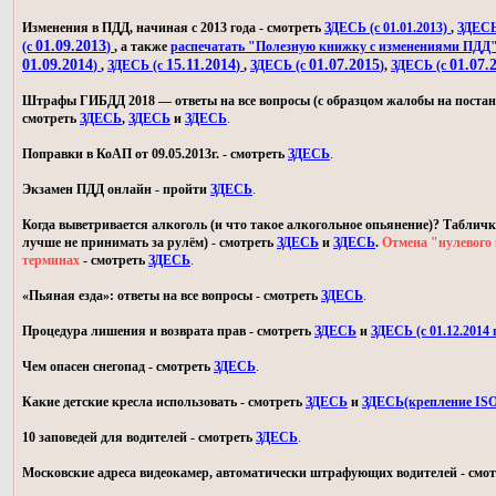
Изменения в ПДД, начиная с 2013 года - смотреть
ЗДЕСЬ (с 01.01.2013)
,
ЗДЕСЬ 
01.09.2013
(с
)
, а также
распечатать "Полезную книжку с изменениями ПДД
01.09.2014
15.11.2014
01.07.2015
01.07.
)
,
ЗДЕСЬ (с
)
,
ЗДЕСЬ (с
)
,
ЗДЕСЬ (с
Штрафы ГИБДД 2018 — ответы на все вопросы (с образцом жалобы на постан
смотреть
ЗДЕСЬ
,
ЗДЕСЬ
и
ЗДЕСЬ
.
Поправки в КоАП от 09.05.2013г. - смотреть
ЗДЕСЬ
.
Экзамен ПДД онлайн - пройти
ЗДЕСЬ
.
Когда выветривается алкоголь (и что такое алкогольное опьянение)? Табличк
лучше не принимать за рулём) - смотреть
ЗДЕСЬ
и
ЗДЕСЬ
.
Отмена "нулевого 
терминах
- смотреть
ЗДЕСЬ
.
«Пьяная езда»: ответы на все вопросы - смотреть
ЗДЕСЬ
.
Процедура лишения и возврата прав - смотреть
ЗДЕСЬ
и
ЗДЕСЬ (с 01.12.2014 г
Чем опасен снегопад - смотреть
ЗДЕСЬ
.
Какие детские кресла использовать - смотреть
ЗДЕСЬ
и
ЗДЕСЬ(крепление IS
10 заповедей для водителей - смотреть
ЗДЕСЬ
.
Московские адреса видеокамер, автоматически штрафующих водителей - смо