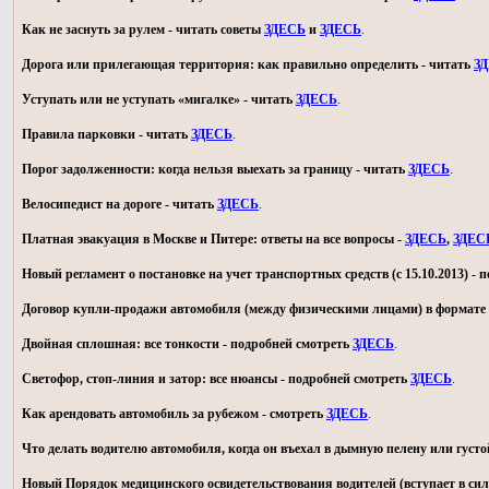
Как не заснуть за рулем - читать советы
ЗДЕСЬ
и
ЗДЕСЬ
.
Дорога или прилегающая территория: как правильно определить - читать
З
Уступать или не уступать «мигалке» - читать
ЗДЕСЬ
.
Правила парковки - читать
ЗДЕСЬ
.
Порог задолженности: когда нельзя выехать за границу - читать
ЗДЕСЬ
.
Велосипедист на дороге - читать
ЗДЕСЬ
.
Платная эвакуация в Москве и Питере: ответы на все вопросы -
ЗДЕСЬ
,
ЗДЕС
Новый регламент о постановке на учет транспортных средств (с 15.10.2013) -
Договор купли-продажи автомобиля (между физическими лицами) в формате 
Двойная сплошная: все тонкости - подробней смотреть
ЗДЕСЬ
.
Светофор, стоп-линия и затор: все нюансы - подробней смотреть
ЗДЕСЬ
.
Как арендовать автомобиль за рубежом - смотреть
ЗДЕСЬ
.
Что делать водителю автомобиля, когда он въехал в дымную пелену или густо
Новый Порядок медицинского освидетельствования водителей (вступает в силу 