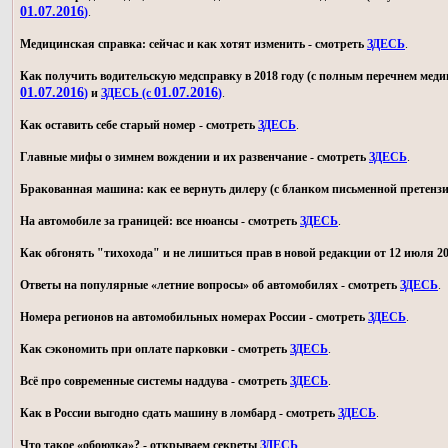
01.07.2016
)
.
Медицинская справка: сейчас и как хотят изменить - смотреть
ЗДЕСЬ
.
Как получить водительскую медсправку в 2018 году (с полным перечнем мед
01.07.2016
01.07.2016
)
и
ЗДЕСЬ (с
)
.
Как оставить себе старый номер - смотреть
ЗДЕСЬ
.
Главные мифы о зимнем вождении и их развенчание - смотреть
ЗДЕСЬ
.
Бракованная машина: как ее вернуть дилеру (с бланком письменной претензи
На автомобиле за границей: все нюансы - смотреть
ЗДЕСЬ
.
Как обгонять "тихохода" и не лишиться прав в новой редакции от 12 июля 20
Ответы на популярные «летние вопросы» об автомобилях - смотреть
ЗДЕСЬ
.
Номера регионов на автомобильных номерах России - смотреть
ЗДЕСЬ
.
Как сэкономить при оплате парковки - смотреть
ЗДЕСЬ
.
Всё про современные системы наддува - смотреть
ЗДЕСЬ
.
Как в России выгодно сдать машину в ломбард - смотреть
ЗДЕСЬ
.
Что такое «обоюдка»? - открываем секреты
ЗДЕСЬ
.