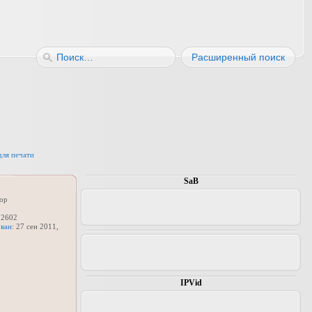
Расширенный поиск
для печати
SaB
ор
2602
ван:
27 сен 2011,
IPVid