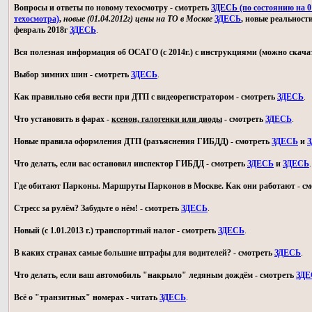
Вопросы и ответы по новому техосмотру - смотреть
ЗДЕСЬ (по состоянию на 01
техосмотра)
,
новые (01.04.2012г) цены на ТО в Москве
ЗДЕСЬ
, новые реальност
февраль 2018г
ЗДЕСЬ
.
Вся полезная информация об ОСАГО (с 2014г.) с инструкциями (можно скачат
Выбор зимних шин - смотреть
ЗДЕСЬ
.
Как правильно себя вести при ДТП с видеорегистратором - смотреть
ЗДЕСЬ
.
Что установить в фарах -
ксенон, галогенки или диоды
- смотреть
ЗДЕСЬ
.
Новые правила оформления ДТП (разъяснения ГИБДД) - смотреть
ЗДЕСЬ
и
З
Что делать, если вас остановил инспектор ГИБДД - смотреть
ЗДЕСЬ
и
ЗДЕСЬ
.
Где обитают Парконы. Маршруты Парконов в Москве. Как они работают - с
Стресс за рулём? Забудьте о нём! - смотреть
ЗДЕСЬ
.
Новый (с 1.01.2013 г.) транспортный налог - смотреть
ЗДЕСЬ
.
В каких странах самые большие штрафы для водителей? - смотреть
ЗДЕСЬ
.
Что делать, если ваш автомобиль "накрыло" ледяным дождём - смотреть
ЗДЕ
Всё о "транзитных" номерах - читать
ЗДЕСЬ
.