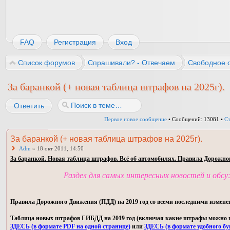
FAQ
Регистрация
Вход
Список форумов
Спрашивали? - Отвечаем
Свободное 
За баранкой (+ новая таблица штрафов на 2025г).
Ответить
Первое новое сообщение
• Сообщений: 13081 •
С
За баранкой (+ новая таблица штрафов на 2025г).
Adm
» 18 окт 2011, 14:50
За баранкой. Новая таблица штрафов. Всё об автомобилях. Правила Дорожно
Раздел для самых интересных новостей и обс
Правила Дорожного Движения (ПДД) на 2019 год со всеми последними измене
Таблица новых штрафов ГИБДД на 2019 год (включая какие штрафы можно пла
ЗДЕСЬ (в формате PDF на одной странице)
или
ЗДЕСЬ (в формате удобного бу