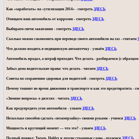
Как «заработать» на «утилизации 2014» - смотреть
ЗДЕСЬ
.
Очищаем наш автомобиль от коррозии - смотреть
ЗДЕСЬ
.
Выбираем свечи зажигания - смотреть
ЗДЕСЬ
.
Сколько можно сэкономить при переводе своего автомобиля на газ - считаем
Что должно входить в медицинскую автоаптечку - узнаём
ЗДЕСЬ
.
Автомобиль продал, а штраф приходит. Что делать - разбираемся (с образц
Забыл дома водительские права: что делать - читаем
ЗДЕСЬ
.
Советы по сохранению здоровья для водителей - смотреть
ЗДЕСЬ
.
Почему тошнит во время движения в транспорте и как это предотвратить - с
«Зимние вопросы» о дизелях - читать
ЗДЕСЬ
.
Как предупредить угон автомобиля - узнаем
ЗДЕСЬ
.
Несколько способов сделать «незамерзайку» своими руками - учимся
ЗДЕСЬ
.
Мощность и крутящий момент — что это? - узнаем
ЗДЕСЬ
.
Полный привод: Torsen, Haldex и другие страшные слова - пугаемся
ЗДЕСЬ
.