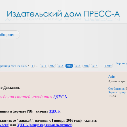
общение
Версия 
траница
394
из
1309
•
1
...
391
392
393
394
395
396
397
...
1309
Adm
Администрат
го Движения.
Сообщения:
9
Зарегистриро
13:33
уждения статей находится
ЗДЕСЬ
.
ниями в формате PDF - скачать
ЗДЕСЬ
.
тить со "скидкой", начиная с 1 января 2016 года) - скачать
клета)
или
ЗДЕСЬ (в виде картинок (в архиве))
.