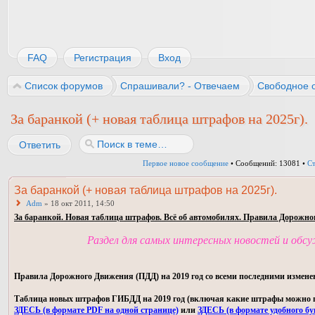
FAQ
Регистрация
Вход
Список форумов
Спрашивали? - Отвечаем
Свободное 
За баранкой (+ новая таблица штрафов на 2025г).
Ответить
Первое новое сообщение
• Сообщений: 13081 •
С
За баранкой (+ новая таблица штрафов на 2025г).
Adm
» 18 окт 2011, 14:50
За баранкой. Новая таблица штрафов. Всё об автомобилях. Правила Дорожно
Раздел для самых интересных новостей и обс
Правила Дорожного Движения (ПДД) на 2019 год со всеми последними измене
Таблица новых штрафов ГИБДД на 2019 год (включая какие штрафы можно пла
ЗДЕСЬ (в формате PDF на одной странице)
или
ЗДЕСЬ (в формате удобного бу