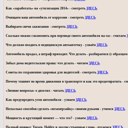
Как «заработать» на «утилизации 2014» - смотреть
ЗДЕСЬ
.
Очищаем наш автомобиль от коррозии - смотреть
ЗДЕСЬ
.
Выбираем свечи зажигания - смотреть
ЗДЕСЬ
.
Сколько можно сэкономить при переводе своего автомобиля на газ - считаем
Что должно входить в медицинскую автоаптечку - узнаём
ЗДЕСЬ
.
Автомобиль продал, а штраф приходит. Что делать - разбираемся (с образц
Забыл дома водительские права: что делать - читаем
ЗДЕСЬ
.
Советы по сохранению здоровья для водителей - смотреть
ЗДЕСЬ
.
Почему тошнит во время движения в транспорте и как это предотвратить - с
«Зимние вопросы» о дизелях - читать
ЗДЕСЬ
.
Как предупредить угон автомобиля - узнаем
ЗДЕСЬ
.
Несколько способов сделать «незамерзайку» своими руками - учимся
ЗДЕСЬ
.
Мощность и крутящий момент — что это? - узнаем
ЗДЕСЬ
.
Полный привод: Torsen, Haldex и другие страшные слова - пугаемся
ЗДЕСЬ
.