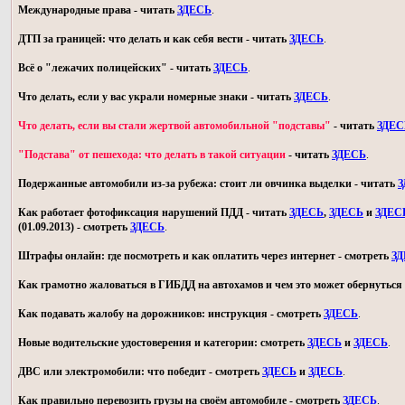
Международные права - читать
ЗДЕСЬ
.
ДТП за границей: что делать и как себя вести - читать
ЗДЕСЬ
.
Всё о "лежачих полицейских" - читать
ЗДЕСЬ
.
Что делать, если у вас украли номерные знаки - читать
ЗДЕСЬ
.
Что делать, если вы стали жертвой автомобильной "подставы"
- читать
ЗДЕС
"Подстава" от пешехода: что делать в такой ситуации
- читать
ЗДЕСЬ
.
Подержанные автомобили из-за рубежа: стоит ли овчинка выделки - читать
З
Как работает фотофиксация нарушений ПДД - читать
ЗДЕСЬ
,
ЗДЕСЬ
и
ЗДЕС
(01.09.2013) - смотреть
ЗДЕСЬ
.
Штрафы онлайн: где посмотреть и как оплатить через интернет - смотреть
З
Как грамотно жаловаться в ГИБДД на автохамов и чем это может обернуться 
Как подавать жалобу на дорожников: инструкция - смотреть
ЗДЕСЬ
.
Новые водительские удостоверения и категории: смотреть
ЗДЕСЬ
и
ЗДЕСЬ
.
ДВС или электромобили: что победит - смотреть
ЗДЕСЬ
и
ЗДЕСЬ
.
Как правильно перевозить грузы на своём автомобиле - смотреть
ЗДЕСЬ
.