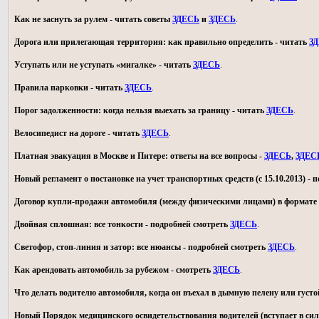
Как не заснуть за рулем - читать советы
ЗДЕСЬ
и
ЗДЕСЬ
.
Дорога или прилегающая территория: как правильно определить - читать
З
Уступать или не уступать «мигалке» - читать
ЗДЕСЬ
.
Правила парковки - читать
ЗДЕСЬ
.
Порог задолженности: когда нельзя выехать за границу - читать
ЗДЕСЬ
.
Велосипедист на дороге - читать
ЗДЕСЬ
.
Платная эвакуация в Москве и Питере: ответы на все вопросы -
ЗДЕСЬ
,
ЗДЕС
Новый регламент о постановке на учет транспортных средств (с 15.10.2013) -
Договор купли-продажи автомобиля (между физическими лицами) в формате 
Двойная сплошная: все тонкости - подробней смотреть
ЗДЕСЬ
.
Светофор, стоп-линия и затор: все нюансы - подробней смотреть
ЗДЕСЬ
.
Как арендовать автомобиль за рубежом - смотреть
ЗДЕСЬ
.
Что делать водителю автомобиля, когда он въехал в дымную пелену или густо
Новый Порядок медицинского освидетельствования водителей (вступает в силу 