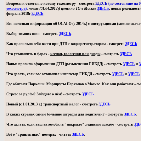
Вопросы и ответы по новому техосмотру - смотреть
ЗДЕСЬ (по состоянию на 01
техосмотра)
,
новые (01.04.2012г) цены на ТО в Москве
ЗДЕСЬ
, новые реальност
февраль 2018г
ЗДЕСЬ
.
Вся полезная информация об ОСАГО (с 2014г.) с инструкциями (можно скачат
Выбор зимних шин - смотреть
ЗДЕСЬ
.
Как правильно себя вести при ДТП с видеорегистратором - смотреть
ЗДЕСЬ
.
Что установить в фарах -
ксенон, галогенки или диоды
- смотреть
ЗДЕСЬ
.
Новые правила оформления ДТП (разъяснения ГИБДД) - смотреть
ЗДЕСЬ
и
З
Что делать, если вас остановил инспектор ГИБДД - смотреть
ЗДЕСЬ
и
ЗДЕСЬ
.
Где обитают Парконы. Маршруты Парконов в Москве. Как они работают - с
Стресс за рулём? Забудьте о нём! - смотреть
ЗДЕСЬ
.
Новый (с 1.01.2013 г.) транспортный налог - смотреть
ЗДЕСЬ
.
В каких странах самые большие штрафы для водителей? - смотреть
ЗДЕСЬ
.
Что делать, если ваш автомобиль "накрыло" ледяным дождём - смотреть
ЗДЕ
Всё о "транзитных" номерах - читать
ЗДЕСЬ
.