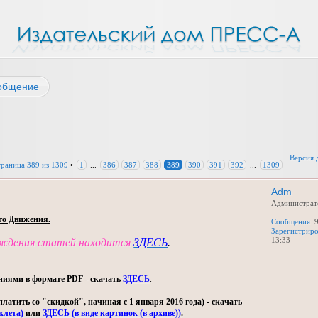
общение
Версия 
траница
389
из
1309
•
1
...
386
387
388
389
390
391
392
...
1309
Adm
Администрат
го Движения.
Сообщения:
9
Зарегистриро
13:33
уждения статей находится
ЗДЕСЬ
.
ниями в формате PDF - скачать
ЗДЕСЬ
.
тить со "скидкой", начиная с 1 января 2016 года) - скачать
клета)
или
ЗДЕСЬ (в виде картинок (в архиве))
.