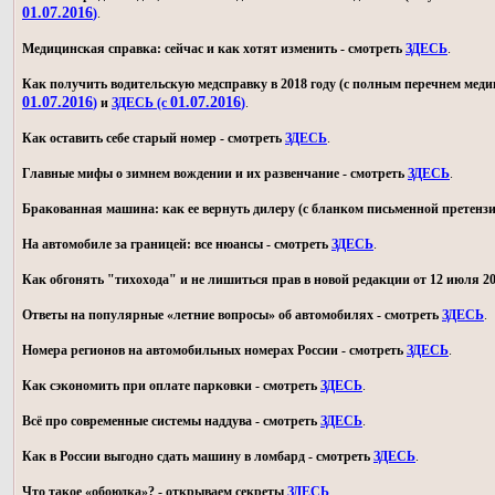
01.07.2016
)
.
Медицинская справка: сейчас и как хотят изменить - смотреть
ЗДЕСЬ
.
Как получить водительскую медсправку в 2018 году (с полным перечнем мед
01.07.2016
01.07.2016
)
и
ЗДЕСЬ (с
)
.
Как оставить себе старый номер - смотреть
ЗДЕСЬ
.
Главные мифы о зимнем вождении и их развенчание - смотреть
ЗДЕСЬ
.
Бракованная машина: как ее вернуть дилеру (с бланком письменной претензи
На автомобиле за границей: все нюансы - смотреть
ЗДЕСЬ
.
Как обгонять "тихохода" и не лишиться прав в новой редакции от 12 июля 20
Ответы на популярные «летние вопросы» об автомобилях - смотреть
ЗДЕСЬ
.
Номера регионов на автомобильных номерах России - смотреть
ЗДЕСЬ
.
Как сэкономить при оплате парковки - смотреть
ЗДЕСЬ
.
Всё про современные системы наддува - смотреть
ЗДЕСЬ
.
Как в России выгодно сдать машину в ломбард - смотреть
ЗДЕСЬ
.
Что такое «обоюдка»? - открываем секреты
ЗДЕСЬ
.