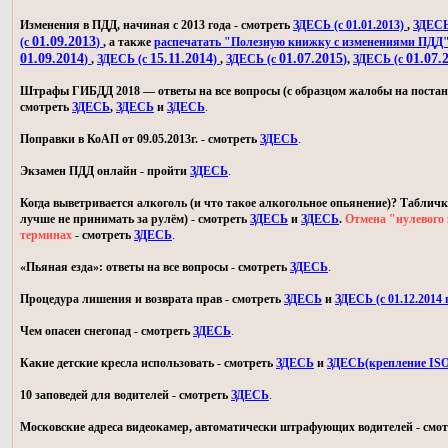
Изменения в ПДД, начиная с 2013 года - смотреть
ЗДЕСЬ (с 01.01.2013)
,
ЗДЕСЬ 
01.09.2013
(с
)
, а также
распечатать "Полезную книжку с изменениями ПДД
01.09.2014
15.11.2014
01.07.2015
01.07.
)
,
ЗДЕСЬ (с
)
,
ЗДЕСЬ (с
)
,
ЗДЕСЬ (с
Штрафы ГИБДД 2018 — ответы на все вопросы (с образцом жалобы на постан
смотреть
ЗДЕСЬ
,
ЗДЕСЬ
и
ЗДЕСЬ
.
Поправки в КоАП от 09.05.2013г. - смотреть
ЗДЕСЬ
.
Экзамен ПДД онлайн - пройти
ЗДЕСЬ
.
Когда выветривается алкоголь (и что такое алкогольное опьянение)? Табличк
лучше не принимать за рулём) - смотреть
ЗДЕСЬ
и
ЗДЕСЬ
.
Отмена "нулевого 
терминах
- смотреть
ЗДЕСЬ
.
«Пьяная езда»: ответы на все вопросы - смотреть
ЗДЕСЬ
.
Процедура лишения и возврата прав - смотреть
ЗДЕСЬ
и
ЗДЕСЬ (с 01.12.2014 г
Чем опасен снегопад - смотреть
ЗДЕСЬ
.
Какие детские кресла использовать - смотреть
ЗДЕСЬ
и
ЗДЕСЬ(крепление IS
10 заповедей для водителей - смотреть
ЗДЕСЬ
.
Московские адреса видеокамер, автоматически штрафующих водителей - смо