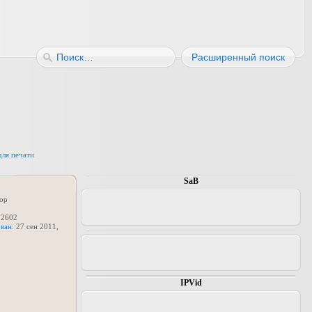
Расширенный поиск
для печати
SaB
ор
2602
ван:
27 сен 2011,
IPVid