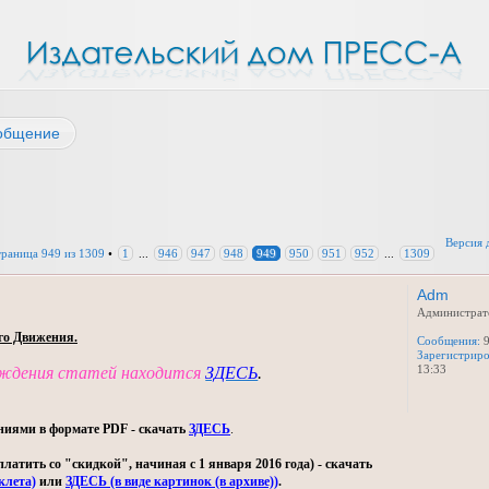
общение
Версия 
траница
949
из
1309
•
1
...
946
947
948
949
950
951
952
...
1309
Adm
Администрат
го Движения.
Сообщения:
9
Зарегистриро
13:33
уждения статей находится
ЗДЕСЬ
.
ниями в формате PDF - скачать
ЗДЕСЬ
.
тить со "скидкой", начиная с 1 января 2016 года) - скачать
клета)
или
ЗДЕСЬ (в виде картинок (в архиве))
.