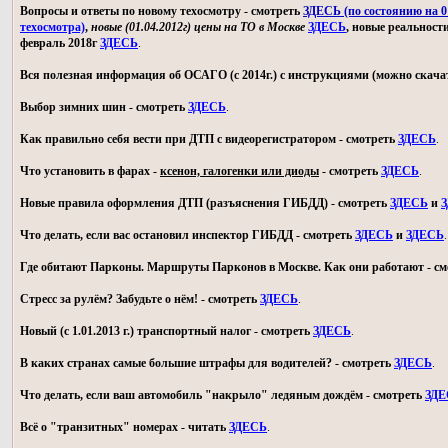
Вопросы и ответы по новому техосмотру - смотреть
ЗДЕСЬ (по состоянию на 01
техосмотра)
,
новые (01.04.2012г) цены на ТО в Москве
ЗДЕСЬ
, новые реальност
февраль 2018г
ЗДЕСЬ
.
Вся полезная информация об ОСАГО (с 2014г.) с инструкциями (можно скачат
Выбор зимних шин - смотреть
ЗДЕСЬ
.
Как правильно себя вести при ДТП с видеорегистратором - смотреть
ЗДЕСЬ
.
Что установить в фарах -
ксенон, галогенки или диоды
- смотреть
ЗДЕСЬ
.
Новые правила оформления ДТП (разъяснения ГИБДД) - смотреть
ЗДЕСЬ
и
З
Что делать, если вас остановил инспектор ГИБДД - смотреть
ЗДЕСЬ
и
ЗДЕСЬ
.
Где обитают Парконы. Маршруты Парконов в Москве. Как они работают - с
Стресс за рулём? Забудьте о нём! - смотреть
ЗДЕСЬ
.
Новый (с 1.01.2013 г.) транспортный налог - смотреть
ЗДЕСЬ
.
В каких странах самые большие штрафы для водителей? - смотреть
ЗДЕСЬ
.
Что делать, если ваш автомобиль "накрыло" ледяным дождём - смотреть
ЗДЕ
Всё о "транзитных" номерах - читать
ЗДЕСЬ
.