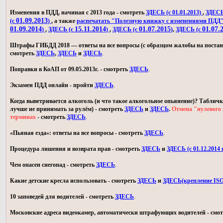
Изменения в ПДД, начиная с 2013 года - смотреть
ЗДЕСЬ (с 01.01.2013)
,
ЗДЕСЬ 
01.09.2013
(с
)
, а также
распечатать "Полезную книжку с изменениями ПДД
01.09.2014
15.11.2014
01.07.2015
01.07.
)
,
ЗДЕСЬ (с
)
,
ЗДЕСЬ (с
)
,
ЗДЕСЬ (с
Штрафы ГИБДД 2018 — ответы на все вопросы (с образцом жалобы на постан
смотреть
ЗДЕСЬ
,
ЗДЕСЬ
и
ЗДЕСЬ
.
Поправки в КоАП от 09.05.2013г. - смотреть
ЗДЕСЬ
.
Экзамен ПДД онлайн - пройти
ЗДЕСЬ
.
Когда выветривается алкоголь (и что такое алкогольное опьянение)? Табличк
лучше не принимать за рулём) - смотреть
ЗДЕСЬ
и
ЗДЕСЬ
.
Отмена "нулевого 
терминах
- смотреть
ЗДЕСЬ
.
«Пьяная езда»: ответы на все вопросы - смотреть
ЗДЕСЬ
.
Процедура лишения и возврата прав - смотреть
ЗДЕСЬ
и
ЗДЕСЬ (с 01.12.2014 г
Чем опасен снегопад - смотреть
ЗДЕСЬ
.
Какие детские кресла использовать - смотреть
ЗДЕСЬ
и
ЗДЕСЬ(крепление IS
10 заповедей для водителей - смотреть
ЗДЕСЬ
.
Московские адреса видеокамер, автоматически штрафующих водителей - смо