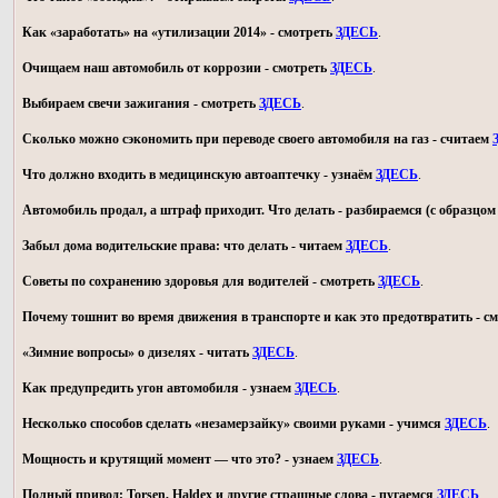
Как «заработать» на «утилизации 2014» - смотреть
ЗДЕСЬ
.
Очищаем наш автомобиль от коррозии - смотреть
ЗДЕСЬ
.
Выбираем свечи зажигания - смотреть
ЗДЕСЬ
.
Сколько можно сэкономить при переводе своего автомобиля на газ - считаем
Что должно входить в медицинскую автоаптечку - узнаём
ЗДЕСЬ
.
Автомобиль продал, а штраф приходит. Что делать - разбираемся (с образц
Забыл дома водительские права: что делать - читаем
ЗДЕСЬ
.
Советы по сохранению здоровья для водителей - смотреть
ЗДЕСЬ
.
Почему тошнит во время движения в транспорте и как это предотвратить - с
«Зимние вопросы» о дизелях - читать
ЗДЕСЬ
.
Как предупредить угон автомобиля - узнаем
ЗДЕСЬ
.
Несколько способов сделать «незамерзайку» своими руками - учимся
ЗДЕСЬ
.
Мощность и крутящий момент — что это? - узнаем
ЗДЕСЬ
.
Полный привод: Torsen, Haldex и другие страшные слова - пугаемся
ЗДЕСЬ
.