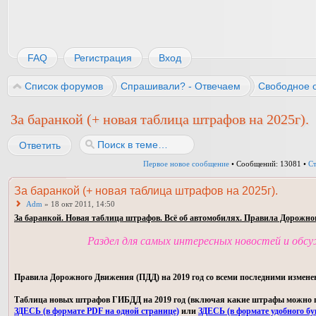
FAQ
Регистрация
Вход
Список форумов
Спрашивали? - Отвечаем
Свободное 
За баранкой (+ новая таблица штрафов на 2025г).
Ответить
Первое новое сообщение
• Сообщений: 13081 •
С
За баранкой (+ новая таблица штрафов на 2025г).
Adm
» 18 окт 2011, 14:50
За баранкой. Новая таблица штрафов. Всё об автомобилях. Правила Дорожно
Раздел для самых интересных новостей и обс
Правила Дорожного Движения (ПДД) на 2019 год со всеми последними измене
Таблица новых штрафов ГИБДД на 2019 год (включая какие штрафы можно пла
ЗДЕСЬ (в формате PDF на одной странице)
или
ЗДЕСЬ (в формате удобного бу