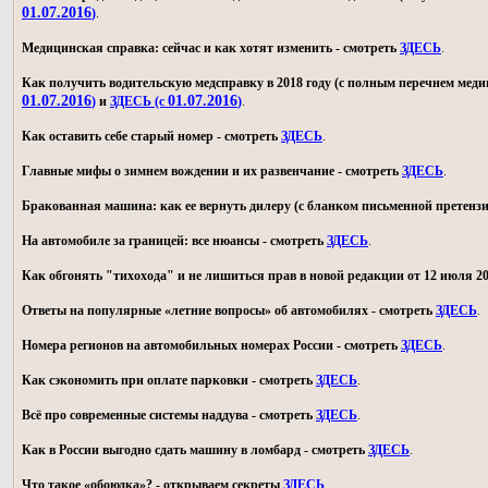
01.07.2016
)
.
Медицинская справка: сейчас и как хотят изменить - смотреть
ЗДЕСЬ
.
Как получить водительскую медсправку в 2018 году (с полным перечнем мед
01.07.2016
01.07.2016
)
и
ЗДЕСЬ (с
)
.
Как оставить себе старый номер - смотреть
ЗДЕСЬ
.
Главные мифы о зимнем вождении и их развенчание - смотреть
ЗДЕСЬ
.
Бракованная машина: как ее вернуть дилеру (с бланком письменной претензи
На автомобиле за границей: все нюансы - смотреть
ЗДЕСЬ
.
Как обгонять "тихохода" и не лишиться прав в новой редакции от 12 июля 20
Ответы на популярные «летние вопросы» об автомобилях - смотреть
ЗДЕСЬ
.
Номера регионов на автомобильных номерах России - смотреть
ЗДЕСЬ
.
Как сэкономить при оплате парковки - смотреть
ЗДЕСЬ
.
Всё про современные системы наддува - смотреть
ЗДЕСЬ
.
Как в России выгодно сдать машину в ломбард - смотреть
ЗДЕСЬ
.
Что такое «обоюдка»? - открываем секреты
ЗДЕСЬ
.