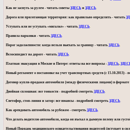
Как не заснуть за рулем - читать советы
ЗДЕСЬ
и
ЗДЕСЬ
.
Дорога или прилегающая территория: как правильно определить - читать
З
Уступать или не уступать «мигалке» - читать
ЗДЕСЬ
.
Правила парковки - читать
ЗДЕСЬ
.
Порог задолженности: когда нельзя выехать за границу - читать
ЗДЕСЬ
.
Велосипедист на дороге - читать
ЗДЕСЬ
.
Платная эвакуация в Москве и Питере: ответы на все вопросы -
ЗДЕСЬ
,
ЗДЕС
Новый регламент о постановке на учет транспортных средств (с 15.10.2013) -
Договор купли-продажи автомобиля (между физическими лицами) в формате 
Двойная сплошная: все тонкости - подробней смотреть
ЗДЕСЬ
.
Светофор, стоп-линия и затор: все нюансы - подробней смотреть
ЗДЕСЬ
.
Как арендовать автомобиль за рубежом - смотреть
ЗДЕСЬ
.
Что делать водителю автомобиля, когда он въехал в дымную пелену или густо
Новый Порядок медицинского освидетельствования водителей (вступает в силу 