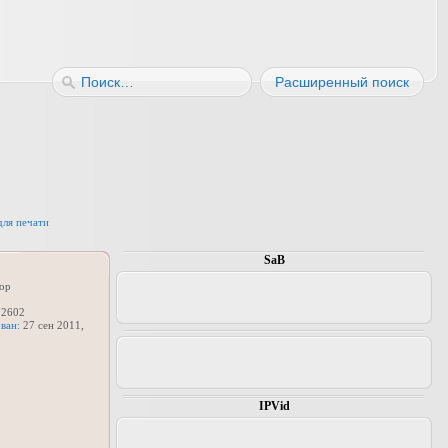
Расширенный поиск
для печати
SaB
ор
2602
ван:
27 сен 2011,
IPVid