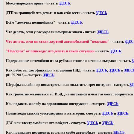
Международные права - читать
ЗДЕСЬ
.
ДТП за границей: что делать и как себя вести - читать
ЗДЕСЬ
.
Всё о "лежачих полицейских" - читать
ЗДЕСЬ
.
Что делать, если у вас украли номерные знаки - читать
ЗДЕСЬ
.
Что делать, если вы стали жертвой автомобильной "подставы"
- читать
ЗДЕС
"Подстава" от пешехода: что делать в такой ситуации
- читать
ЗДЕСЬ
.
Подержанные автомобили из-за рубежа: стоит ли овчинка выделки - читать
З
Как работает фотофиксация нарушений ПДД - читать
ЗДЕСЬ
,
ЗДЕСЬ
и
ЗДЕС
(01.09.2013) - смотреть
ЗДЕСЬ
.
Штрафы онлайн: где посмотреть и как оплатить через интернет - смотреть
З
Как грамотно жаловаться в ГИБДД на автохамов и чем это может обернуться 
Как подавать жалобу на дорожников: инструкция - смотреть
ЗДЕСЬ
.
Новые водительские удостоверения и категории: смотреть
ЗДЕСЬ
и
ЗДЕСЬ
.
ДВС или электромобили: что победит - смотреть
ЗДЕСЬ
и
ЗДЕСЬ
.
Как правильно перевозить грузы на своём автомобиле - смотреть
ЗДЕСЬ
.