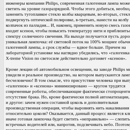
инженеры компании Philips, современная галогенная лампа може
светить на уровне газоразрядной. Чтобы этого добиться, необх
заменить тугоплавкое стекло колбы кварцевым, во-вторых, стекл
подвергнуть оптической полировке, в-третьих, нанести на колбу
колпачок из палладия... И, наконец, применить новую смесь газов
входит ксенон, чтобы повысить температуру нити и приблизитьс
спектру солнечного свечения. На выходе получается пусть дорог
уникальная лампочка: её световой поток на 100% мощнее обыч
галогенной лампы, а срок службы — вдвое больше. Причем на
лабораторной установке мы наглядно убедились, что «галогенка»
X-treme Vision по светосиле действительно догоняет «ксенон».
Кроме лекции об автомобильном освещении, на заводе Philips м
увидели и реальное производство, на котором выпускаются ламп
бесчеловечно! В том смысле, что присутствие человека при вып
«галогенок» и «ксенона» минимизировано — кругом трудятся
современные роботы, обеспечивающие фактически стопроцент
отсутствие брака. Но, кроме фактически полной автоматизации,
и другое: зачем нужен составной цоколь и дополнительная
производственная операция, чтобы выровнять нить накаливания
относительно цоколя? Оказывается, данный процесс является к
иначе готовая лампочка будет светить «неправильно» — слепить
встречных водителей или, напротив, подсвечивать небо. Поэтом