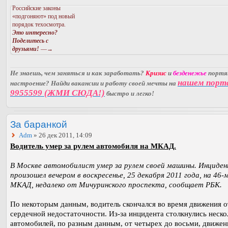
Российские законы
«подгоняют» под новый
порядок техосмотра.
Это интересно?
Поделитесь с
друзьями!
—→
Не знаешь, чем заняться и как заработать?
Кризис
и
безденежье
порт
нашем порт
настроение? Найди вакансии и работу своей мечты на
9955599 (ЖМИ СЮДА!)
быстро и легко!
За баранкой
Adm
» 26 дек 2011, 14:09
Водитель умер за рулем автомобиля на МКАД.
В Москве автомобилист умер за рулем своей машины. Инциде
произошел вечером в воскресенье, 25 декабря 2011 года, на 46-
МКАД, недалеко от Мичуринского проспекта, сообщает РБК.
По некоторым данным, водитель скончался во время движения о
сердечной недостаточности. Из-за инцидента столкнулись неско
автомобилей, по разным данным, от четырех до восьми, движен