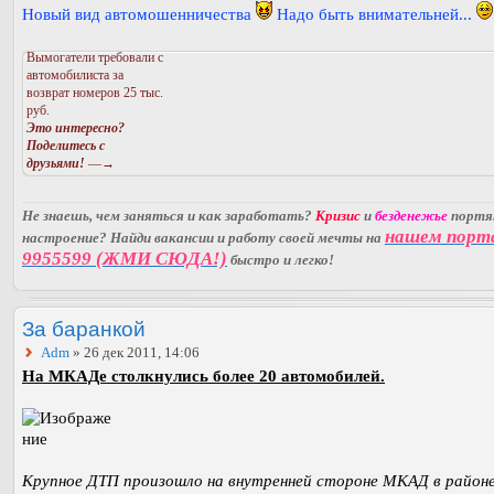
Новый вид автомошенничества
Надо быть внимательней...
Вымогатели требовали с
автомобилиста за
возврат номеров 25 тыс.
руб.
Это интересно?
Поделитесь с
друзьями!
—→
Не знаешь, чем заняться и как заработать?
Кризис
и
безденежье
порт
нашем порт
настроение? Найди вакансии и работу своей мечты на
9955599 (ЖМИ СЮДА!)
быстро и легко!
За баранкой
Adm
» 26 дек 2011, 14:06
На МКАДе столкнулись более 20 автомобилей.
Крупное ДТП произошло на внутренней стороне МКАД в район