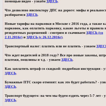
помощью видео - узнаём
ЗДЕСЬ
.
Что дозволено инспектору ДПС на дороге: мифы и реальност
разбираемся
ЗДЕСЬ
.
Новые тарифы на парковки в Москве с 2016 года, а также 
парковок, как оплатить парковку, какие льготы и правила
резидентных разрешений - смотрим и скачиваем
ЗДЕСЬ (со
2.11.2016г)
и
ЗДЕСЬ (с 26.12.2016г)
.
Транспортный налог: платить или не платить - узнаем
ЗДЕС
Что ждет водителей в 2018 году? Все про новые законы, шт
платежи, пошлины и т.д. - узнаем
ЗДЕСЬ
.
Как заплатить штраф со скидкой: подробная инструкция - у
ЗДЕСЬ
.
Бумажные ПТС скоро отменят: как это будет работать? - уз
ЗДЕСЬ
.
Транспорт будущего: на чем мы будем ездить через 5-7 лет - 
ЗДЕСЬ
.