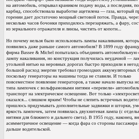
на автомобиль, открывал краником подачу воды, а последняя, по
карбид, способствовала выработке ацетилена — газа, который п
горении дает достаточно мощный световой поток. Правда, чере
несколько часов бочонки приходилось перезаряжать, а фару, с
из зеркального отражателя и линзы, чистить от копоти...
Но почему нельзя было использовать лампы накаливания, котор
появились даже раньше самого автомобиля? В 1899 году франц
фирма Bassee & Michel попыталась объединить автомобильную 
лампу накаливания, но конструкция получилась неудачной — ла
угольной нитью на неровных дорогах быстро приходили в негод
большой расход энергии требовал громоздких аккумуляторных 
поскольку генераторы на машины тогда не ставили. И только
повсеместное появление генераторов, а также начало выпуска н
типа лампочек с вольфрамовыми нитями «перевели» автомобил
транспорт на электрическое освещение. Вот только «электросве
оказался... слишком ярким! Чтобы не слепить встречных водител
пришлось придумывать дополнительные задвижки и шторки, у
яркость лампочек, затем появилась двухнитевая лампа (с отдел
нитями для ближнего и дальнего света). В 1955 году, наконец, в
асимметричное освещение — когда фара со стороны пассажира 
дальше водительской.