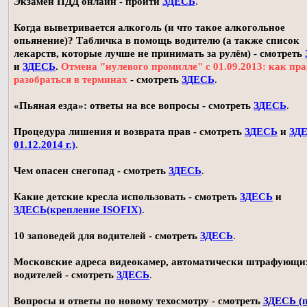
Экзамен ПДД онлайн - пройти
ЗДЕСЬ
.
Когда выветривается алкоголь (и что такое алкогольное
опьянение)? Табличка в помощь водителю (а также список
лекарств, которые лучше не принимать за рулём) - смотреть
и
ЗДЕСЬ
.
Отмена "нулевого промилле" с 01.09.2013: как пр
разобраться в терминах
- смотреть
ЗДЕСЬ
.
«Пьяная езда»: ответы на все вопросы - смотреть
ЗДЕСЬ
.
Процедура лишения и возврата прав - смотреть
ЗДЕСЬ
и
ЗДЕ
01.12.2014 г.)
.
Чем опасен снегопад - смотреть
ЗДЕСЬ
.
Какие детские кресла использовать - смотреть
ЗДЕСЬ
и
ЗДЕСЬ(крепление ISOFIX)
.
10 заповедей для водителей - смотреть
ЗДЕСЬ
.
Московские адреса видеокамер, автоматически штрафующи
водителей - смотреть
ЗДЕСЬ
.
Вопросы и ответы по новому техосмотру - смотреть
ЗДЕСЬ (