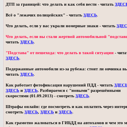
ДТП за границей: что делать и как себя вести - читать
ЗДЕС
Всё о "лежачих полицейских" - читать
ЗДЕСЬ
.
Что делать, если у вас украли номерные знаки - читать
ЗДЕ
Что делать, если вы стали жертвой автомобильной "подстав
читать
ЗДЕСЬ
.
"Подстава" от пешехода: что делать в такой ситуации
- чита
ЗДЕСЬ
.
Подержанные автомобили из-за рубежа: стоит ли овчинка в
читать
ЗДЕСЬ
.
Как работает фотофиксация нарушений ПДД - читать
ЗДЕС
ЗДЕСЬ
и
ЗДЕСЬ
. Разбираемся с "новыми" разрешёнными
скоростями (01.09.2013) - смотреть
ЗДЕСЬ
.
Штрафы онлайн: где посмотреть и как оплатить через интерн
смотреть
ЗДЕСЬ
,
ЗДЕСЬ
и
ЗДЕСЬ
.
Как грамотно жаловаться в ГИБДД на автохамов и чем это 