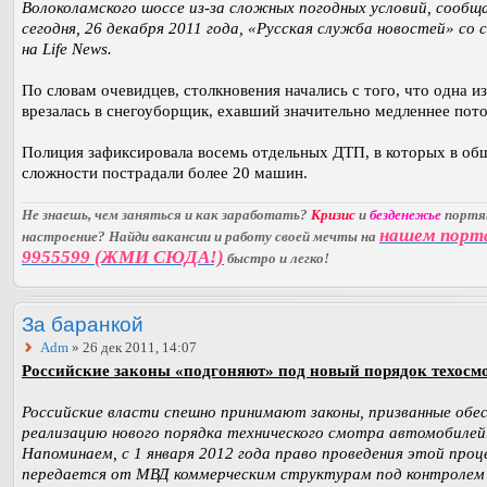
Волоколамского шоссе из-за сложных погодных условий, сообщ
сегодня, 26 декабря 2011 года, «Русская служба новостей» со 
на Life News.
По словам очевидцев, столкновения начались с того, что одна и
врезалась в снегоуборщик, ехавший значительно медленнее пото
Полиция зафиксировала восемь отдельных ДТП, в которых в об
сложности пострадали более 20 машин.
Не знаешь, чем заняться и как заработать?
Кризис
и
безденежье
порт
нашем порт
настроение? Найди вакансии и работу своей мечты на
9955599 (ЖМИ СЮДА!)
быстро и легко!
За баранкой
Adm
» 26 дек 2011, 14:07
Российские законы «подгоняют» под новый порядок техосмо
Российские власти спешно принимают законы, призванные обе
реализацию нового порядка технического смотра автомобилей
Напоминаем, с 1 января 2012 года право проведения этой про
передается от МВД коммерческим структурам под контролем