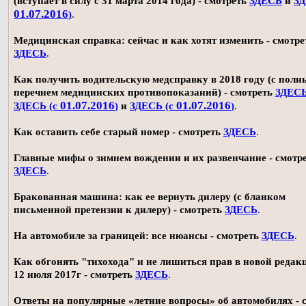
(вступает в силу с 31 марта 2014 года) - смотреть
ЗДЕСЬ
и
ЗД
01.07.2016
)
.
Медицинская справка: сейчас и как хотят изменить - смотре
ЗДЕСЬ
.
Как получить водительскую медсправку в 2018 году (с пол
перечнем медицинских противопоказаний) - смотреть
ЗДЕС
01.07.2016
01.07.2016
ЗДЕСЬ (с
)
и
ЗДЕСЬ (с
)
.
Как оставить себе старый номер - смотреть
ЗДЕСЬ
.
Главные мифы о зимнем вождении и их развенчание - смотр
ЗДЕСЬ
.
Бракованная машина: как ее вернуть дилеру (с бланком
письменной претензии к дилеру) - смотреть
ЗДЕСЬ
.
На автомобиле за границей: все нюансы - смотреть
ЗДЕСЬ
.
Как обгонять "тихохода" и не лишиться прав в новой редак
12 июля 2017г - смотреть
ЗДЕСЬ
.
Ответы на популярные «летние вопросы» об автомобилях - 