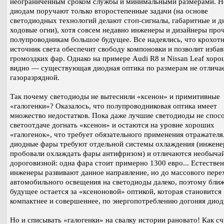
неограниченным сроком службы и минимальными размерами. Н
диодам поручают только второстепенные задачи (на основе
светодиодных технологий делают стоп-сигналы, габаритные и д
ходовые огни), хотя совсем недавно инженеры и дизайнеры про
полупроводникам большое будущее. Все надеялись, что крохот
источник света обеспечит свободу компоновки и позволит избав
громоздких фар. Однако на примере Audi R8 и Nissan Leaf хор
видно — существующая диодная оптика по размерам не отличае
газоразрядной.
Так почему светодиоды не вытеснили «ксенон» и примитивные
«галогенки»? Оказалось, что полупроводниковая оптика имеет
множество недостатков. Пока даже лучшие светодиоды не спос
светоотдаче догнать «ксенон» и остаются на уровне хороших
«галогенок», что требует обязательного применения отражателя
диодные фары требуют отдельной системы охлаждения (инжене
пробовали охлаждать фары антифризом) и отличаются необыча
дороговизной: одна фара стоит примерно 1300 евро... Естествен
инженеры развивают данное направление, но до массового пере
автомобильного освещения на светодиоды далеко, поэтому бли
будущее остается за «ксеноновой» оптикой, которая становится
компактнее и совершеннее, по энергопотреблению догоняя дио
Но и списывать «галогенки» на свалку истории рановато! Как с