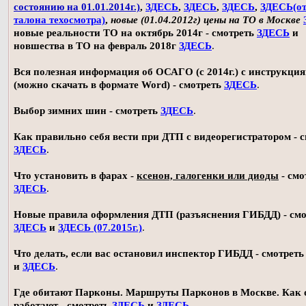
состоянию на 01.01.2014г.)
,
ЗДЕСЬ
,
ЗДЕСЬ
,
ЗДЕСЬ
,
ЗДЕСЬ(о
талона техосмотра)
,
новые (01.04.2012г) цены на ТО в Москве
новые реальности ТО на октябрь 2014г - смотреть
ЗДЕСЬ
и
новшества в ТО на февраль 2018г
ЗДЕСЬ
.
Вся полезная информация об ОСАГО (с 2014г.) с инструкци
(можно скачать в формате Word) - смотреть
ЗДЕСЬ
.
Выбор зимних шин - смотреть
ЗДЕСЬ
.
Как правильно себя вести при ДТП с видеорегистратором - 
ЗДЕСЬ
.
Что установить в фарах -
ксенон, галогенки или диоды
- смо
ЗДЕСЬ
.
Новые правила оформления ДТП (разъяснения ГИБДД) - смо
ЗДЕСЬ
и
ЗДЕСЬ (07.2015г.)
.
Что делать, если вас остановил инспектор ГИБДД - смотрет
и
ЗДЕСЬ
.
Где обитают Парконы. Маршруты Парконов в Москве. Как 
работают - смотреть
ЗДЕСЬ
и
ЗДЕСЬ
.