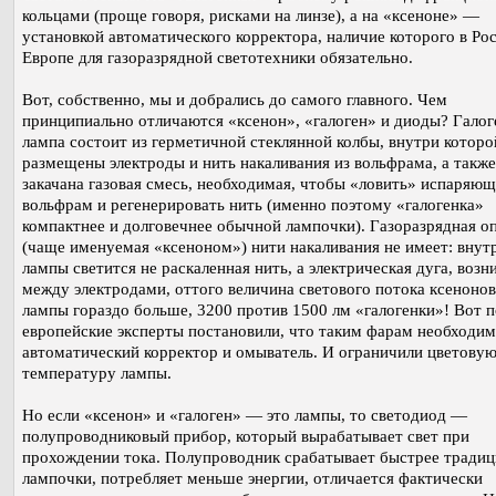
кольцами (проще говоря, рисками на линзе), а на «ксеноне» —
установкой автоматического корректора, наличие которого в Рос
Европе для газоразрядной светотехники обязательно.
Вот, собственно, мы и добрались до самого главного. Чем
принципиально отличаются «ксенон», «галоген» и диоды? Галог
лампа состоит из герметичной стеклянной колбы, внутри которо
размещены электроды и нить накаливания из вольфрама, а также
закачана газовая смесь, необходимая, чтобы «ловить» испаряю
вольфрам и регенерировать нить (именно поэтому «галогенка»
компактнее и долговечнее обычной лампочки). Газоразрядная о
(чаще именуемая «ксеноном») нити накаливания не имеет: внут
лампы светится не раскаленная нить, а электрическая дуга, воз
между электродами, оттого величина светового потока ксеноно
лампы гораздо больше, 3200 против 1500 лм «галогенки»! Вот 
европейские эксперты постановили, что таким фарам необходим
автоматический корректор и омыватель. И ограничили цветову
температуру лампы.
Но если «ксенон» и «галоген» — это лампы, то светодиод —
полупроводниковый прибор, который вырабатывает свет при
прохождении тока. Полупроводник срабатывает быстрее тради
лампочки, потребляет меньше энергии, отличается фактически