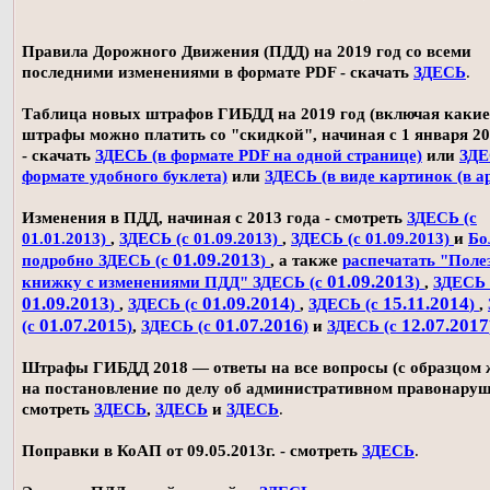
Правила Дорожного Движения (ПДД) на 2019 год со всеми
последними изменениями в формате PDF - скачать
ЗДЕСЬ
.
Таблица новых штрафов ГИБДД на 2019 год (включая какие
штрафы можно платить со "скидкой", начиная с 1 января 20
- скачать
ЗДЕСЬ (в формате PDF на одной странице)
или
ЗДЕ
формате удобного буклета)
или
ЗДЕСЬ (в виде картинок (в а
Изменения в ПДД, начиная с 2013 года - смотреть
ЗДЕСЬ (с
01.01.2013)
,
ЗДЕСЬ (с 01.09.2013)
,
ЗДЕСЬ (с 01.09.2013)
и
Бо
01.09.2013
подробно ЗДЕСЬ (с
)
, а также
распечатать "Поле
01.09.2013
книжку с изменениями ПДД" ЗДЕСЬ (с
)
,
ЗДЕСЬ 
01.09.2013
01.09.2014
15.11.2014
)
,
ЗДЕСЬ (с
)
,
ЗДЕСЬ (с
)
,
01.07.2015
01.07.2016
12.07.2017
(с
)
,
ЗДЕСЬ (с
)
и
ЗДЕСЬ (с
Штрафы ГИБДД 2018 — ответы на все вопросы (с образцом
на постановление по делу об административном правонаруш
смотреть
ЗДЕСЬ
,
ЗДЕСЬ
и
ЗДЕСЬ
.
Поправки в КоАП от 09.05.2013г. - смотреть
ЗДЕСЬ
.