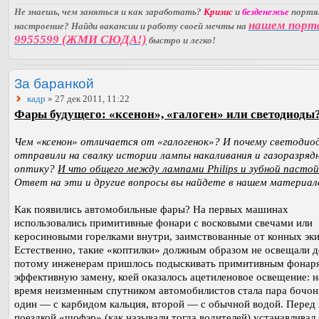
Не знаешь, чем заняться и как заработать?
Кризис
и
безденежье
порт
нашем порт
настроение? Найди вакансии и работу своей мечты на
9955599 (ЖМИ СЮДА!)
быстро и легко!
За баранкой
кадр
» 27 дек 2011, 11:22
Фары будущего: «ксенон», «галоген» или светодиоды
Чем «ксенон» отличается от «галогенок»? И почему светодио
отправили на свалку истории лампы накаливания и газоразряд
оптику?
И что общего между лампами Philips и зубной пасто
Ответ на эти и другие вопросы вы найдете в нашем материал
Как появились автомобильные фары? На первых машинах
использовались примитивные фонари с восковыми свечами или
керосиновыми горелками внутри, заимствованные от конных эк
Естественно, такие «коптилки» должным образом не освещали д
потому инженерам пришлось подыскивать примитивным фонар
эффективную замену, коей оказалось ацетиленовое освещение: н
время неизменным спутником автомобилистов стала пара бочон
один — с карбидом кальция, второй — с обычной водой. Перед
поездкой «шофэр» (как называли тогда водителей) устанавливал