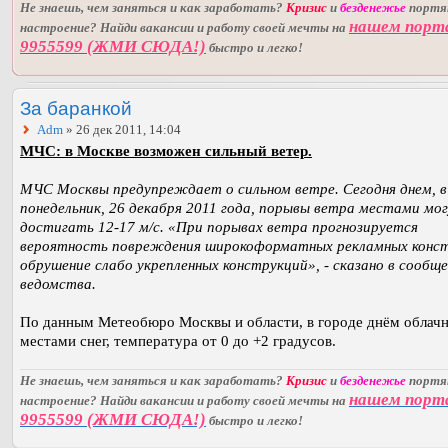
Не знаешь, чем заняться и как заработать?
Кризис
и
безденежье
порт
нашем порт
настроение? Найди вакансии и работу своей мечты на
9955599 (ЖМИ СЮДА!)
быстро и легко!
За баранкой
Adm
» 26 дек 2011, 14:04
МЧС: в Москве возможен сильный ветер.
МЧС Москвы предупреждает о сильном ветре. Сегодня днем, в
понедельник, 26 декабря 2011 года, порывы ветра местами мо
достигать 12-17 м/с. «При порывах ветра прогнозируется
вероятность повреждения широкоформатных рекламных конст
обрушение слабо укрепленных конструкций», - сказано в сообщ
ведомства.
По данным Метеобюро Москвы и области, в городе днём облачн
местами снег, температура от 0 до +2 градусов.
Не знаешь, чем заняться и как заработать?
Кризис
и
безденежье
порт
нашем порт
настроение? Найди вакансии и работу своей мечты на
9955599 (ЖМИ СЮДА!)
быстро и легко!