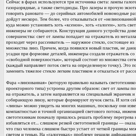
Сейчас в фарах используются три источника света: лампы галог
газоразрядные, а также светодиоды. Про лазеры и прочую экзот
говорить рановато — до серийных автомобилей новомодные ра
дойдут нескоро. Тем более, что отказываться от «нелинзованно
куда можно установить хоть «ксенон», хоть «галоген», хоть све
инженеры не собираются. Конструкция данного устройства дов
совершенства: свет от лампы попадает на отражатель из металла
проходит через рассеиватель — наружное стекло, состоящее из
множества линз. Причем, когда появился новый пластик, не да
усадки при формовке деталей, инженеры создали отражатель со
«свободной поверхностью», который состоит из множества сег
(каждый направляет поток света на определенную точку). Это п
заменить тяжелое стекло легким пластиком и отказаться от расс
Фара «линзованная» (которую правильно называть светотехнико
проекторного типа) устроена другим образом: свет от лампы по
на отражатель, а затем направляется на специальный экранчик и
собирающую линзу, которые формируют пучок света. И хотя се
«линзы» можно увидеть на многих машинах, поскольку они изв
компактностью и точной организацией светового потока, инжен
светотехникам поначалу пришлось решать проблему перегрева 
избавляться от... слишком резкой светотеневой границы — оказа
что глаз человека слишком быстро устает от четкой границы ме
светом и тенью. На «галогенках» проблему решили дифракцио