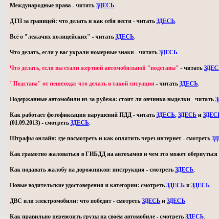
Международные права - читать
ЗДЕСЬ
.
ДТП за границей: что делать и как себя вести - читать
ЗДЕСЬ
.
Всё о "лежачих полицейских" - читать
ЗДЕСЬ
.
Что делать, если у вас украли номерные знаки - читать
ЗДЕСЬ
.
Что делать, если вы стали жертвой автомобильной "подставы"
- читать
ЗДЕС
"Подстава" от пешехода: что делать в такой ситуации
- читать
ЗДЕСЬ
.
Подержанные автомобили из-за рубежа: стоит ли овчинка выделки - читать
З
Как работает фотофиксация нарушений ПДД - читать
ЗДЕСЬ
,
ЗДЕСЬ
и
ЗДЕС
(01.09.2013) - смотреть
ЗДЕСЬ
.
Штрафы онлайн: где посмотреть и как оплатить через интернет - смотреть
З
Как грамотно жаловаться в ГИБДД на автохамов и чем это может обернуться 
Как подавать жалобу на дорожников: инструкция - смотреть
ЗДЕСЬ
.
Новые водительские удостоверения и категории: смотреть
ЗДЕСЬ
и
ЗДЕСЬ
.
ДВС или электромобили: что победит - смотреть
ЗДЕСЬ
и
ЗДЕСЬ
.
Как правильно перевозить грузы на своём автомобиле - смотреть
ЗДЕСЬ
.