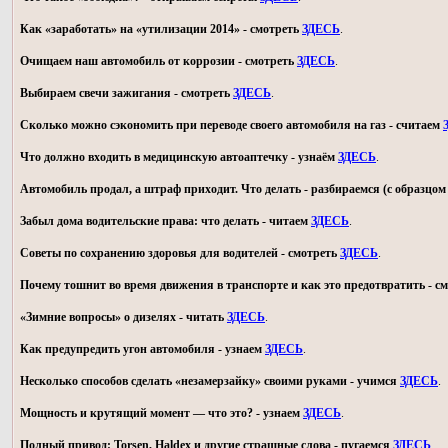
Как «заработать» на «утилизации 2014» - смотреть
ЗДЕСЬ
.
Очищаем наш автомобиль от коррозии - смотреть
ЗДЕСЬ
.
Выбираем свечи зажигания - смотреть
ЗДЕСЬ
.
Сколько можно сэкономить при переводе своего автомобиля на газ - считаем
Что должно входить в медицинскую автоаптечку - узнаём
ЗДЕСЬ
.
Автомобиль продал, а штраф приходит. Что делать - разбираемся (с образц
Забыл дома водительские права: что делать - читаем
ЗДЕСЬ
.
Советы по сохранению здоровья для водителей - смотреть
ЗДЕСЬ
.
Почему тошнит во время движения в транспорте и как это предотвратить - с
«Зимние вопросы» о дизелях - читать
ЗДЕСЬ
.
Как предупредить угон автомобиля - узнаем
ЗДЕСЬ
.
Несколько способов сделать «незамерзайку» своими руками - учимся
ЗДЕСЬ
.
Мощность и крутящий момент — что это? - узнаем
ЗДЕСЬ
.
Полный привод: Torsen, Haldex и другие страшные слова - пугаемся
ЗДЕСЬ
.