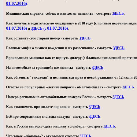
01.07.2016
)
.
Медицинская справка: сейчас и как хотят изменить - смотреть
ЗДЕСЬ
.
Как получить водительскую медсправку в 2018 году (с полным перечнем мед
01.07.2016
01.07.2016
)
и
ЗДЕСЬ (с
)
.
Как оставить себе старый номер - смотреть
ЗДЕСЬ
.
Главные мифы о зимнем вождении и их развенчание - смотреть
ЗДЕСЬ
.
Бракованная машина: как ее вернуть дилеру (с бланком письменной претензи
На автомобиле за границей: все нюансы - смотреть
ЗДЕСЬ
.
Как обгонять "тихохода" и не лишиться прав в новой редакции от 12 июля 20
Ответы на популярные «летние вопросы» об автомобилях - смотреть
ЗДЕСЬ
.
Номера регионов на автомобильных номерах России - смотреть
ЗДЕСЬ
.
Как сэкономить при оплате парковки - смотреть
ЗДЕСЬ
.
Всё про современные системы наддува - смотреть
ЗДЕСЬ
.
Как в России выгодно сдать машину в ломбард - смотреть
ЗДЕСЬ
.
Что такое «обоюдка»? - открываем секреты
ЗДЕСЬ
.