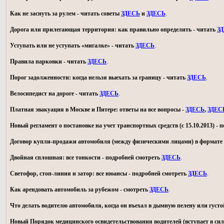
Как не заснуть за рулем - читать советы
ЗДЕСЬ
и
ЗДЕСЬ
.
Дорога или прилегающая территория: как правильно определить - читать
З
Уступать или не уступать «мигалке» - читать
ЗДЕСЬ
.
Правила парковки - читать
ЗДЕСЬ
.
Порог задолженности: когда нельзя выехать за границу - читать
ЗДЕСЬ
.
Велосипедист на дороге - читать
ЗДЕСЬ
.
Платная эвакуация в Москве и Питере: ответы на все вопросы -
ЗДЕСЬ
,
ЗДЕС
Новый регламент о постановке на учет транспортных средств (с 15.10.2013) -
Договор купли-продажи автомобиля (между физическими лицами) в формате 
Двойная сплошная: все тонкости - подробней смотреть
ЗДЕСЬ
.
Светофор, стоп-линия и затор: все нюансы - подробней смотреть
ЗДЕСЬ
.
Как арендовать автомобиль за рубежом - смотреть
ЗДЕСЬ
.
Что делать водителю автомобиля, когда он въехал в дымную пелену или густо
Новый Порядок медицинского освидетельствования водителей (вступает в силу 