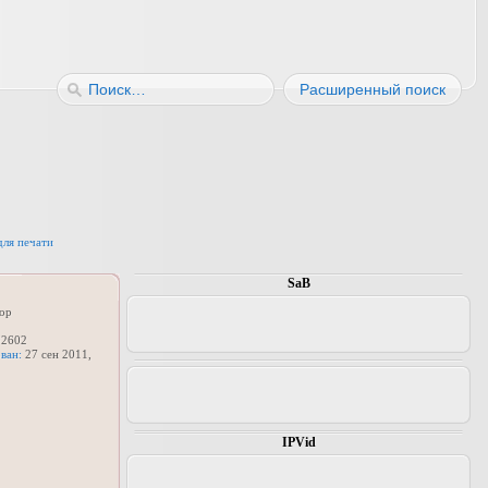
Расширенный поиск
для печати
SaB
ор
2602
ван:
27 сен 2011,
IPVid