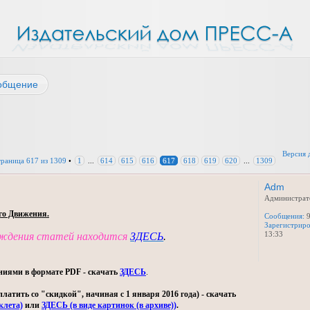
общение
Версия 
траница
617
из
1309
•
1
...
614
615
616
617
618
619
620
...
1309
Adm
Администрат
го Движения.
Сообщения:
9
Зарегистриро
13:33
уждения статей находится
ЗДЕСЬ
.
ниями в формате PDF - скачать
ЗДЕСЬ
.
тить со "скидкой", начиная с 1 января 2016 года) - скачать
клета)
или
ЗДЕСЬ (в виде картинок (в архиве))
.