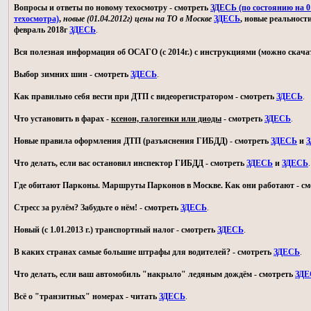
Вопросы и ответы по новому техосмотру - смотреть
ЗДЕСЬ (по состоянию на 01
техосмотра)
,
новые (01.04.2012г) цены на ТО в Москве
ЗДЕСЬ
, новые реальност
февраль 2018г
ЗДЕСЬ
.
Вся полезная информация об ОСАГО (с 2014г.) с инструкциями (можно скачат
Выбор зимних шин - смотреть
ЗДЕСЬ
.
Как правильно себя вести при ДТП с видеорегистратором - смотреть
ЗДЕСЬ
.
Что установить в фарах -
ксенон, галогенки или диоды
- смотреть
ЗДЕСЬ
.
Новые правила оформления ДТП (разъяснения ГИБДД) - смотреть
ЗДЕСЬ
и
З
Что делать, если вас остановил инспектор ГИБДД - смотреть
ЗДЕСЬ
и
ЗДЕСЬ
.
Где обитают Парконы. Маршруты Парконов в Москве. Как они работают - с
Стресс за рулём? Забудьте о нём! - смотреть
ЗДЕСЬ
.
Новый (с 1.01.2013 г.) транспортный налог - смотреть
ЗДЕСЬ
.
В каких странах самые большие штрафы для водителей? - смотреть
ЗДЕСЬ
.
Что делать, если ваш автомобиль "накрыло" ледяным дождём - смотреть
ЗДЕ
Всё о "транзитных" номерах - читать
ЗДЕСЬ
.