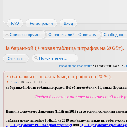
FAQ
Регистрация
Вход
Список форумов
Спрашивали? - Отвечаем
Свободное 
За баранкой (+ новая таблица штрафов на 2025г).
Ответить
Первое новое сообщение
• Сообщений: 13081 •
С
За баранкой (+ новая таблица штрафов на 2025г).
Adm
» 18 окт 2011, 14:50
За баранкой. Новая таблица штрафов. Всё об автомобилях. Правила Дорожно
Раздел для самых интересных новостей и обс
Правила Дорожного Движения (ПДД) на 2019 год со всеми последними измене
Таблица новых штрафов ГИБДД на 2019 год (включая какие штрафы можно пла
ЗДЕСЬ (в формате PDF на одной странице)
или
ЗДЕСЬ (в формате удобного бу