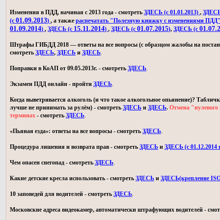
Изменения в ПДД, начиная с 2013 года - смотреть
ЗДЕСЬ (с 01.01.2013)
,
ЗДЕСЬ 
01.09.2013
(с
)
, а также
распечатать "Полезную книжку с изменениями ПДД
01.09.2014
15.11.2014
01.07.2015
01.07.
)
,
ЗДЕСЬ (с
)
,
ЗДЕСЬ (с
)
,
ЗДЕСЬ (с
Штрафы ГИБДД 2018 — ответы на все вопросы (с образцом жалобы на постан
смотреть
ЗДЕСЬ
,
ЗДЕСЬ
и
ЗДЕСЬ
.
Поправки в КоАП от 09.05.2013г. - смотреть
ЗДЕСЬ
.
Экзамен ПДД онлайн - пройти
ЗДЕСЬ
.
Когда выветривается алкоголь (и что такое алкогольное опьянение)? Табличк
лучше не принимать за рулём) - смотреть
ЗДЕСЬ
и
ЗДЕСЬ
.
Отмена "нулевого 
терминах
- смотреть
ЗДЕСЬ
.
«Пьяная езда»: ответы на все вопросы - смотреть
ЗДЕСЬ
.
Процедура лишения и возврата прав - смотреть
ЗДЕСЬ
и
ЗДЕСЬ (с 01.12.2014 г
Чем опасен снегопад - смотреть
ЗДЕСЬ
.
Какие детские кресла использовать - смотреть
ЗДЕСЬ
и
ЗДЕСЬ(крепление IS
10 заповедей для водителей - смотреть
ЗДЕСЬ
.
Московские адреса видеокамер, автоматически штрафующих водителей - смо