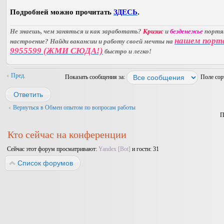
Подробней можно прочитать
ЗДЕСЬ
.
Не знаешь, чем заняться и как заработать?
Кризис
и
безденежье
порт
нашем порт
настроение? Найди вакансии и работу своей мечты на
9955599 (ЖМИ СЮДА!)
быстро и легко!
Пред.
Показать сообщения за:
Поле со
Ответить
Вернуться в Обмен опытом по вопросам работы
П
Кто сейчас на конференции
Сейчас этот форум просматривают:
Yandex [Bot]
и гости: 31
Список форумов