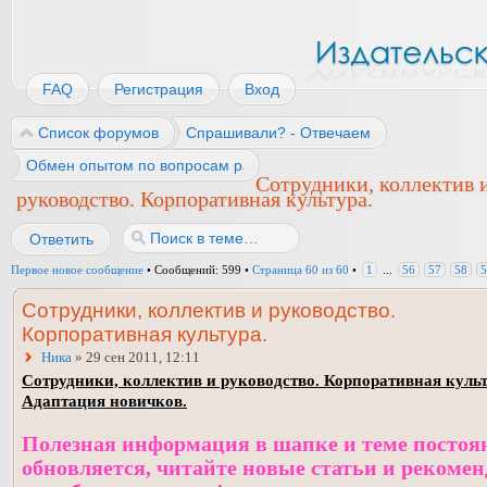
FAQ
Регистрация
Вход
Список форумов
Спрашивали? - Отвечаем
Обмен опытом по вопросам работы
Сотрудники, коллектив 
руководство. Корпоративная культура.
Ответить
Первое новое сообщение
• Сообщений: 599 •
Страница
60
из
60
•
1
...
56
57
58
5
Сотрудники, коллектив и руководство.
Корпоративная культура.
Ника
» 29 сен 2011, 12:11
Сотрудники, коллектив и руководство. Корпоративная культ
Адаптация новичков.
Полезная информация в шапке и теме постоя
обновляется, читайте новые статьи и рекоме