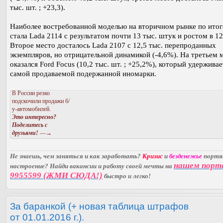
тыс. шт. ; +23,3).
Наиболее востребованной моделью на вторичном рынке по итог
стала Lada 2114 с результатом почти 13 тыс. штук и ростом в 1
Второе место досталось Lada 2107 с 12,5 тыс. перепроданных
экземпляров, но отрицательной динамикой (-4,6%). На третьем 
оказался Ford Focus (10,2 тыс. шт. ; +25,2%), который удерживае
самой продаваемой подержанной иномарки.
В России резко
подскочили продажи б/
у-автомобилей.
Это интересно?
Поделитесь с
друзьями!
—→
Не знаешь, чем заняться и как заработать?
Кризис
и
безденежье
порт
нашем порт
настроение? Найди вакансии и работу своей мечты на
9955599 (ЖМИ СЮДА!)
быстро и легко!
За баранкой (+ новая таблица штрафов
от 01.01.2016 г.).