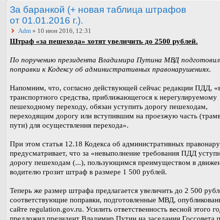
За баранкой (+ новая таблица штрафов
от 01.01.2016 г.).
Adm
» 10 июн 2016, 12:31
Штраф «за пешехода» хотят увеличить до 2500 рублей.
По поручению президента Владимира Путина МВД подготови
поправки к Кодексу об административных правонарушениях.
Напомним, что, согласно действующей сейчас редакции ПДД, «
транспортного средства, приближающегося к нерегулируемому
пешеходному переходу, обязан уступить дорогу пешеходам,
переходящим дорогу или вступившим на проезжую часть (трам
пути) для осуществления перехода».
При этом статья 12.18 Кодекса об административных правонар
предусматривает, что за «невыполнение требования ПДД уступ
дорогу пешеходам (...), пользующимся преимуществом в движе
водителю грозит штраф в размере 1 500 рублей.
Теперь же размер штрафа предлагается увеличить до 2 500 руб
соответствующие поправки, подготовленные МВД, опубликован
сайте regulation.gov.ru. Усилить ответственность весной этого г
предложил президент Владимир Путин на заседании Госсовета 