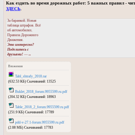
Как ездить во время дорожных работ: 5 важных правил - чи
ЗДЕСЬ
.
За баранкой. Новая
таблица штрафов. Всё
об автомобилях.
Правила Дорожного
Движения.
Это интересно?
Поделитесь с
друзьями!
—→
Вложения
Tabl_shtrafy_2018.rar
(632.53 КБ) Скачиваний: 13525
Buklet_2018_forum.9955599.ru.pdf
(204.32 КБ) Скачиваний: 18963
Table_2018_2_forum.9955599.ru.pdf
(251.9 КБ) Скачиваний: 17789
pdd-v-27.1-forum.9955599.ru.pdf
(2.08 МБ) Скачиваний: 17783