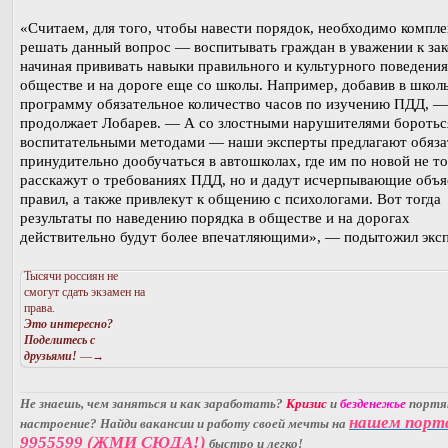
«Считаем, для того, чтобы навести порядок, необходимо компл
решать данный вопрос — воспитывать граждан в уважении к зак
начиная прививать навыки правильного и культурного поведения
обществе и на дороге еще со школы. Например, добавив в школ
программу обязательное количество часов по изучению ПДД, —
продолжает Лобарев. — А со злостными нарушителями бороть
воспитательными методами — наши эксперты предлагают обяза
принудительно дообучаться в автошколах, где им по новой не то
расскажут о требованиях ПДД, но и дадут исчерпывающие объя
правил, а также привлекут к общению с психологами. Вот тогда
результаты по наведению порядка в обществе и на дорогах
действительно будут более впечатляющими», — подытожил эксп
Тысячи россиян не
смогут сдать экзамен на
права.
Это интересно?
Поделитесь с
друзьями!
—→
Не знаешь, чем заняться и как заработать?
Кризис
и
безденежье
порт
нашем порт
настроение? Найди вакансии и работу своей мечты на
9955599 (ЖМИ СЮДА!)
быстро и легко!