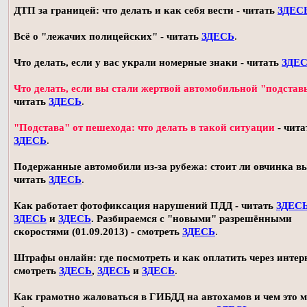
ДТП за границей: что делать и как себя вести - читать
ЗДЕС
Всё о "лежачих полицейских" - читать
ЗДЕСЬ
.
Что делать, если у вас украли номерные знаки - читать
ЗДЕ
Что делать, если вы стали жертвой автомобильной "подстав
читать
ЗДЕСЬ
.
"Подстава" от пешехода: что делать в такой ситуации
- чита
ЗДЕСЬ
.
Подержанные автомобили из-за рубежа: стоит ли овчинка в
читать
ЗДЕСЬ
.
Как работает фотофиксация нарушений ПДД - читать
ЗДЕС
ЗДЕСЬ
и
ЗДЕСЬ
. Разбираемся с "новыми" разрешёнными
скоростями (01.09.2013) - смотреть
ЗДЕСЬ
.
Штрафы онлайн: где посмотреть и как оплатить через интерн
смотреть
ЗДЕСЬ
,
ЗДЕСЬ
и
ЗДЕСЬ
.
Как грамотно жаловаться в ГИБДД на автохамов и чем это 