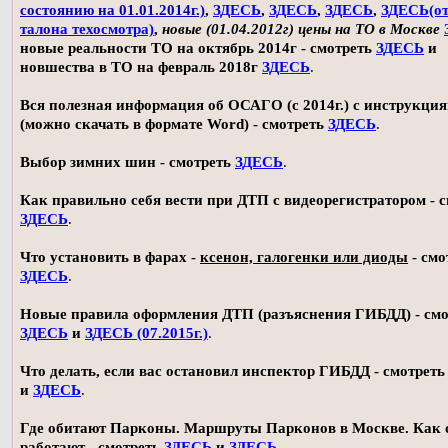
состоянию на 01.01.2014г.)
,
ЗДЕСЬ
,
ЗДЕСЬ
,
ЗДЕСЬ
,
ЗДЕСЬ(о
талона техосмотра)
,
новые (01.04.2012г) цены на ТО в Москве
новые реальности ТО на октябрь 2014г - смотреть
ЗДЕСЬ
и
новшества в ТО на февраль 2018г
ЗДЕСЬ
.
Вся полезная информация об ОСАГО (с 2014г.) с инструкци
(можно скачать в формате Word) - смотреть
ЗДЕСЬ
.
Выбор зимних шин - смотреть
ЗДЕСЬ
.
Как правильно себя вести при ДТП с видеорегистратором - 
ЗДЕСЬ
.
Что установить в фарах -
ксенон, галогенки или диоды
- смо
ЗДЕСЬ
.
Новые правила оформления ДТП (разъяснения ГИБДД) - смо
ЗДЕСЬ
и
ЗДЕСЬ (07.2015г.)
.
Что делать, если вас остановил инспектор ГИБДД - смотрет
и
ЗДЕСЬ
.
Где обитают Парконы. Маршруты Парконов в Москве. Как 
работают - смотреть
ЗДЕСЬ
и
ЗДЕСЬ
.