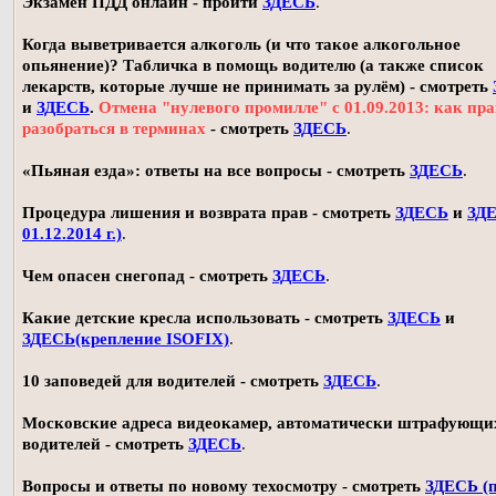
Экзамен ПДД онлайн - пройти
ЗДЕСЬ
.
Когда выветривается алкоголь (и что такое алкогольное
опьянение)? Табличка в помощь водителю (а также список
лекарств, которые лучше не принимать за рулём) - смотреть
и
ЗДЕСЬ
.
Отмена "нулевого промилле" с 01.09.2013: как пр
разобраться в терминах
- смотреть
ЗДЕСЬ
.
«Пьяная езда»: ответы на все вопросы - смотреть
ЗДЕСЬ
.
Процедура лишения и возврата прав - смотреть
ЗДЕСЬ
и
ЗДЕ
01.12.2014 г.)
.
Чем опасен снегопад - смотреть
ЗДЕСЬ
.
Какие детские кресла использовать - смотреть
ЗДЕСЬ
и
ЗДЕСЬ(крепление ISOFIX)
.
10 заповедей для водителей - смотреть
ЗДЕСЬ
.
Московские адреса видеокамер, автоматически штрафующи
водителей - смотреть
ЗДЕСЬ
.
Вопросы и ответы по новому техосмотру - смотреть
ЗДЕСЬ (