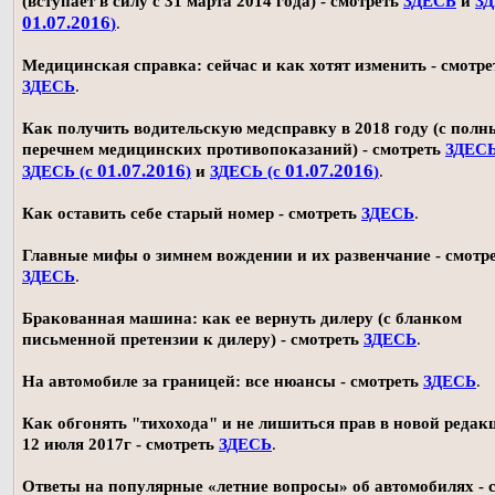
(вступает в силу с 31 марта 2014 года) - смотреть
ЗДЕСЬ
и
ЗД
01.07.2016
)
.
Медицинская справка: сейчас и как хотят изменить - смотре
ЗДЕСЬ
.
Как получить водительскую медсправку в 2018 году (с пол
перечнем медицинских противопоказаний) - смотреть
ЗДЕС
01.07.2016
01.07.2016
ЗДЕСЬ (с
)
и
ЗДЕСЬ (с
)
.
Как оставить себе старый номер - смотреть
ЗДЕСЬ
.
Главные мифы о зимнем вождении и их развенчание - смотр
ЗДЕСЬ
.
Бракованная машина: как ее вернуть дилеру (с бланком
письменной претензии к дилеру) - смотреть
ЗДЕСЬ
.
На автомобиле за границей: все нюансы - смотреть
ЗДЕСЬ
.
Как обгонять "тихохода" и не лишиться прав в новой редак
12 июля 2017г - смотреть
ЗДЕСЬ
.
Ответы на популярные «летние вопросы» об автомобилях - 