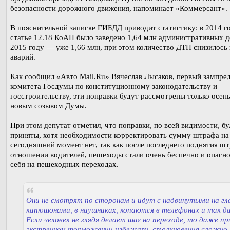
безопасности дорожного движения, напоминает «Коммерсант».
В пояснительной записке ГИБДД приводит статистику: в 2014 г
статье 12.18 КоАП было заведено 1,64 млн административных де
2015 году — уже 1,66 млн, при этом количество ДТП снизилось 
аварий.
Как сообщил «Авто Mail.Ru» Вячеслав Лысаков, первый зампре
комитета Госдумы по конституционному законодательству и
госстроительству, эти поправки будут рассмотрены только осен
новым созывом Думы.
При этом депутат отметил, что поправки, по всей видимости, бу
приняты, хотя необходимости корректировать сумму штрафа на
сегодняшний момент нет, так как после последнего поднятия ш
отношении водителей, пешеходы стали очень беспечно и опасно
себя на пешеходных переходах.
Они не смотрят по сторонам и идут с надвинутыми на гл
капюшонами, в наушниках, копаются в телефонах и так да
Если человек не глядя делает шаг на переходе, то даже пр
экстренном торможении избежать столкновения сложно