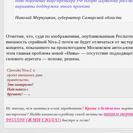
дано поручение вице-премьеру РФ Игорю Шувалову расс
варианты поддержки этого проекта
Николай Меркушкин, губернатор Самарской области
Отметим, что, судя по изображениям, опубликованным Роспате
внешность серийной Niva-2 почти не будет отличаться от эксте
концепта, показанного на прошлогоднем Московском автосалон
этом главная проблема новой «Нивы» — отсутствие подходяще
силового агрегата — похоже, решена.
Chevrolet Niva-2: в
проект вмешалось даже
правительство.
Это интересно?
Поделитесь с
друзьями!
—→
Не знаешь, чем заняться и как заработать?
Кризис
и
безденежье
порт
нашем порт
настроение? Найди вакансии и работу своей мечты на
9955599 (ЖМИ СЮДА!)
быстро и легко!