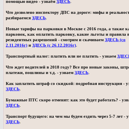
помощью видео - узнаём
ЗДЕСЬ
.
Что дозволено инспектору ДПС на дороге: мифы и реальност
разбираемся
ЗДЕСЬ
.
Новые тарифы на парковки в Москве с 2016 года, а также 
парковок, как оплатить парковку, какие льготы и правила
резидентных разрешений - смотрим и скачиваем
ЗДЕСЬ (со
2.11.2016г)
и
ЗДЕСЬ (с 26.12.2016г)
.
Транспортный налог: платить или не платить - узнаем
ЗДЕС
Что ждет водителей в 2018 году? Все про новые законы, шт
платежи, пошлины и т.д. - узнаем
ЗДЕСЬ
.
Как заплатить штраф со скидкой: подробная инструкция - у
ЗДЕСЬ
.
Бумажные ПТС скоро отменят: как это будет работать? - уз
ЗДЕСЬ
.
Транспорт будущего: на чем мы будем ездить через 5-7 лет - 
ЗДЕСЬ
.