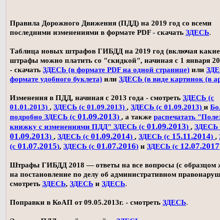
Правила Дорожного Движения (ПДД) на 2019 год со всеми
последними изменениями в формате PDF - скачать
ЗДЕСЬ
.
Таблица новых штрафов ГИБДД на 2019 год (включая какие
штрафы можно платить со "скидкой", начиная с 1 января 20
- скачать
ЗДЕСЬ (в формате PDF на одной странице)
или
ЗДЕ
формате удобного буклета)
или
ЗДЕСЬ (в виде картинок (в а
Изменения в ПДД, начиная с 2013 года - смотреть
ЗДЕСЬ (с
01.01.2013)
,
ЗДЕСЬ (с 01.09.2013)
,
ЗДЕСЬ (с 01.09.2013)
и
Бо
01.09.2013
подробно ЗДЕСЬ (с
)
, а также
распечатать "Поле
01.09.2013
книжку с изменениями ПДД" ЗДЕСЬ (с
)
,
ЗДЕСЬ 
01.09.2013
01.09.2014
15.11.2014
)
,
ЗДЕСЬ (с
)
,
ЗДЕСЬ (с
)
,
01.07.2015
01.07.2016
12.07.2017
(с
)
,
ЗДЕСЬ (с
)
и
ЗДЕСЬ (с
Штрафы ГИБДД 2018 — ответы на все вопросы (с образцом
на постановление по делу об административном правонаруш
смотреть
ЗДЕСЬ
,
ЗДЕСЬ
и
ЗДЕСЬ
.
Поправки в КоАП от 09.05.2013г. - смотреть
ЗДЕСЬ
.