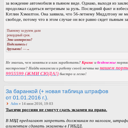
за вождение автомобиля в пьяном виде. Однако, выходя из заклю
продолжал садиться нетрезвым за руль. Последний факт и взбес
Кэтлин Хэмилтон. Она заявила, что 56-летнему Миддлтону не м
свободе, потому что в этом случае он все равно сядет пьяным за
Пьяному за рулем дали
рекордный срок.
Это интересно?
Поделитесь с
друзьями!
—→
Не знаешь, чем заняться и как заработать?
Кризис
и
безденежье
порт
нашем порт
настроение? Найди вакансии и работу своей мечты на
9955599 (ЖМИ СЮДА!)
быстро и легко!
За баранкой (+ новая таблица штрафов
от 01.01.2016 г.).
Adm
» 14 июн 2016, 19:03
Тысячи россиян не смогут сдать экзамен на права.
В МВД предлагают запретить должникам по налогам, штраф
алиментам сдавать экзамены в ГИБДД.