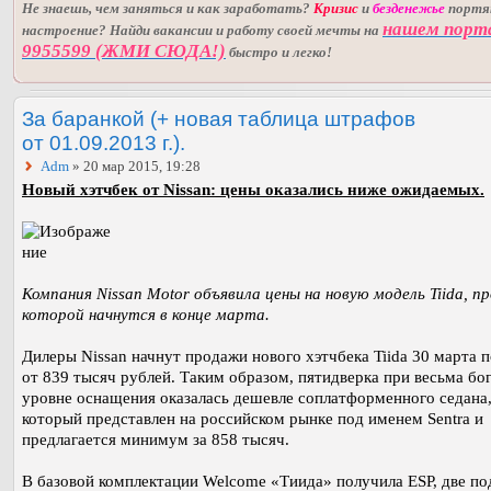
Не знаешь, чем заняться и как заработать?
Кризис
и
безденежье
порт
нашем порт
настроение? Найди вакансии и работу своей мечты на
9955599 (ЖМИ СЮДА!)
быстро и легко!
За баранкой (+ новая таблица штрафов
от 01.09.2013 г.).
Adm
» 20 мар 2015, 19:28
Новый хэтчбек от Nissan: цены оказались ниже ожидаемых.
Компания Nissan Motor объявила цены на новую модель Tiida, 
которой начнутся в конце марта.
Дилеры Nissan начнут продажи нового хэтчбека Tiida 30 марта п
от 839 тысяч рублей. Таким образом, пятидверка при весьма бо
уровне оснащения оказалась дешевле соплатформенного седана
который представлен на российском рынке под именем Sentra и
предлагается минимум за 858 тысяч.
В базовой комплектации Welcome «Тиида» получила ESP, две п