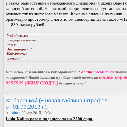
а также радиостанцией гражданского диапазона (Citizens Band) с
выносной антенной. На автомобиль дополнительно установлена
рулевых тяг из листового металла. Кожаные сиденья получили
оранжевую прострочку с логотипом спецсерии. Цена такого «П
— 830 тысяч рублей.
УАЗ обзавёлся
придворным тюнинг-
ателье.
Это интересно?
Поделитесь с
друзьями!
—→
Не знаешь, чем заняться и как заработать?
Кризис
и
безденежье
порт
нашем порт
настроение? Найди вакансии и работу своей мечты на
9955599 (ЖМИ СЮДА!)
быстро и легко!
За баранкой (+ новая таблица штрафов
от 01.09.2013 г.).
Adm
» 20 мар 2015, 19:34
Lada Kalina разом подешевела на 2500 евро.