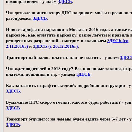
помощью видео - узнаём
ЗДЕСЬ
.
Что дозволено инспектору ДПС на дороге: мифы и реальност
разбираемся
ЗДЕСЬ
.
Новые тарифы на парковки в Москве с 2016 года, а также 
парковок, как оплатить парковку, какие льготы и правила
резидентных разрешений - смотрим и скачиваем
ЗДЕСЬ (со
2.11.2016г)
и
ЗДЕСЬ (с 26.12.2016г)
.
Транспортный налог: платить или не платить - узнаем
ЗДЕС
Что ждет водителей в 2018 году? Все про новые законы, шт
платежи, пошлины и т.д. - узнаем
ЗДЕСЬ
.
Как заплатить штраф со скидкой: подробная инструкция - у
ЗДЕСЬ
.
Бумажные ПТС скоро отменят: как это будет работать? - уз
ЗДЕСЬ
.
Транспорт будущего: на чем мы будем ездить через 5-7 лет - 
ЗДЕСЬ
.