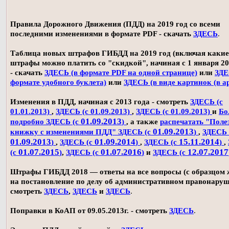
Правила Дорожного Движения (ПДД) на 2019 год со всеми
последними изменениями в формате PDF - скачать
ЗДЕСЬ
.
Таблица новых штрафов ГИБДД на 2019 год (включая какие
штрафы можно платить со "скидкой", начиная с 1 января 20
- скачать
ЗДЕСЬ (в формате PDF на одной странице)
или
ЗДЕ
формате удобного буклета)
или
ЗДЕСЬ (в виде картинок (в а
Изменения в ПДД, начиная с 2013 года - смотреть
ЗДЕСЬ (с
01.01.2013)
,
ЗДЕСЬ (с 01.09.2013)
,
ЗДЕСЬ (с 01.09.2013)
и
Бо
01.09.2013
подробно ЗДЕСЬ (с
)
, а также
распечатать "Поле
01.09.2013
книжку с изменениями ПДД" ЗДЕСЬ (с
)
,
ЗДЕСЬ 
01.09.2013
01.09.2014
15.11.2014
)
,
ЗДЕСЬ (с
)
,
ЗДЕСЬ (с
)
,
01.07.2015
01.07.2016
12.07.2017
(с
)
,
ЗДЕСЬ (с
)
и
ЗДЕСЬ (с
Штрафы ГИБДД 2018 — ответы на все вопросы (с образцом
на постановление по делу об административном правонаруш
смотреть
ЗДЕСЬ
,
ЗДЕСЬ
и
ЗДЕСЬ
.
Поправки в КоАП от 09.05.2013г. - смотреть
ЗДЕСЬ
.