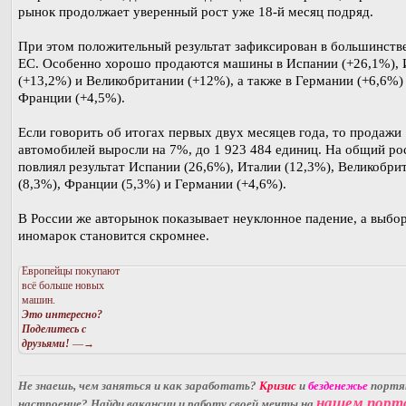
рынок продолжает уверенный рост уже 18-й месяц подряд.
При этом положительный результат зафиксирован в большинств
ЕС. Особенно хорошо продаются машины в Испании (+26,1%), 
(+13,2%) и Великобритании (+12%), а также в Германии (+6,6%)
Франции (+4,5%).
Если говорить об итогах первых двух месяцев года, то продажи
автомобилей выросли на 7%, до 1 923 484 единиц. На общий ро
повлиял результат Испании (26,6%), Италии (12,3%), Великобри
(8,3%), Франции (5,3%) и Германии (+4,6%).
В России же авторынок показывает неуклонное падение, а выбо
иномарок становится скромнее.
Европейцы покупают
всё больше новых
машин.
Это интересно?
Поделитесь с
друзьями!
—→
Не знаешь, чем заняться и как заработать?
Кризис
и
безденежье
порт
нашем порт
настроение? Найди вакансии и работу своей мечты на