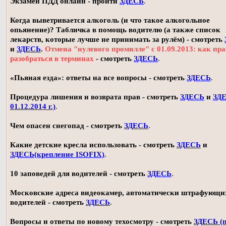
Экзамен ПДД онлайн - пройти
ЗДЕСЬ
.
Когда выветривается алкоголь (и что такое алкогольное
опьянение)? Табличка в помощь водителю (а также список
лекарств, которые лучше не принимать за рулём) - смотреть
и
ЗДЕСЬ
.
Отмена "нулевого промилле" с 01.09.2013: как пр
разобраться в терминах
- смотреть
ЗДЕСЬ
.
«Пьяная езда»: ответы на все вопросы - смотреть
ЗДЕСЬ
.
Процедура лишения и возврата прав - смотреть
ЗДЕСЬ
и
ЗДЕ
01.12.2014 г.)
.
Чем опасен снегопад - смотреть
ЗДЕСЬ
.
Какие детские кресла использовать - смотреть
ЗДЕСЬ
и
ЗДЕСЬ(крепление ISOFIX)
.
10 заповедей для водителей - смотреть
ЗДЕСЬ
.
Московские адреса видеокамер, автоматически штрафующи
водителей - смотреть
ЗДЕСЬ
.
Вопросы и ответы по новому техосмотру - смотреть
ЗДЕСЬ (