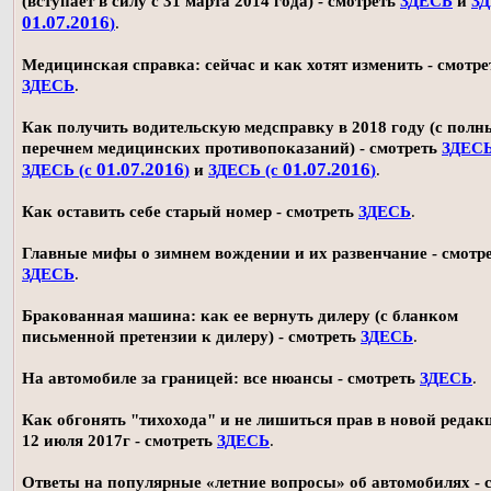
(вступает в силу с 31 марта 2014 года) - смотреть
ЗДЕСЬ
и
ЗД
01.07.2016
)
.
Медицинская справка: сейчас и как хотят изменить - смотре
ЗДЕСЬ
.
Как получить водительскую медсправку в 2018 году (с пол
перечнем медицинских противопоказаний) - смотреть
ЗДЕС
01.07.2016
01.07.2016
ЗДЕСЬ (с
)
и
ЗДЕСЬ (с
)
.
Как оставить себе старый номер - смотреть
ЗДЕСЬ
.
Главные мифы о зимнем вождении и их развенчание - смотр
ЗДЕСЬ
.
Бракованная машина: как ее вернуть дилеру (с бланком
письменной претензии к дилеру) - смотреть
ЗДЕСЬ
.
На автомобиле за границей: все нюансы - смотреть
ЗДЕСЬ
.
Как обгонять "тихохода" и не лишиться прав в новой редак
12 июля 2017г - смотреть
ЗДЕСЬ
.
Ответы на популярные «летние вопросы» об автомобилях - 