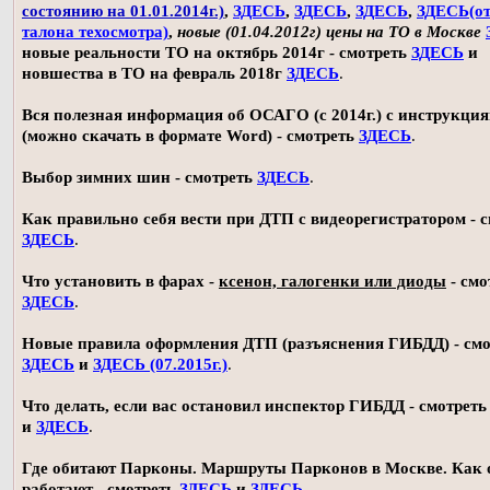
состоянию на 01.01.2014г.)
,
ЗДЕСЬ
,
ЗДЕСЬ
,
ЗДЕСЬ
,
ЗДЕСЬ(о
талона техосмотра)
,
новые (01.04.2012г) цены на ТО в Москве
новые реальности ТО на октябрь 2014г - смотреть
ЗДЕСЬ
и
новшества в ТО на февраль 2018г
ЗДЕСЬ
.
Вся полезная информация об ОСАГО (с 2014г.) с инструкци
(можно скачать в формате Word) - смотреть
ЗДЕСЬ
.
Выбор зимних шин - смотреть
ЗДЕСЬ
.
Как правильно себя вести при ДТП с видеорегистратором - 
ЗДЕСЬ
.
Что установить в фарах -
ксенон, галогенки или диоды
- смо
ЗДЕСЬ
.
Новые правила оформления ДТП (разъяснения ГИБДД) - смо
ЗДЕСЬ
и
ЗДЕСЬ (07.2015г.)
.
Что делать, если вас остановил инспектор ГИБДД - смотрет
и
ЗДЕСЬ
.
Где обитают Парконы. Маршруты Парконов в Москве. Как 
работают - смотреть
ЗДЕСЬ
и
ЗДЕСЬ
.