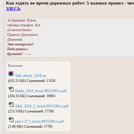
Как ездить во время дорожных работ: 5 важных правил - чи
ЗДЕСЬ
.
За баранкой. Новая
таблица штрафов. Всё
об автомобилях.
Правила Дорожного
Движения.
Это интересно?
Поделитесь с
друзьями!
—→
Вложения
Tabl_shtrafy_2018.rar
(632.53 КБ) Скачиваний: 13526
Buklet_2018_forum.9955599.ru.pdf
(204.32 КБ) Скачиваний: 18965
Table_2018_2_forum.9955599.ru.pdf
(251.9 КБ) Скачиваний: 17789
pdd-v-27.1-forum.9955599.ru.pdf
(2.08 МБ) Скачиваний: 17785