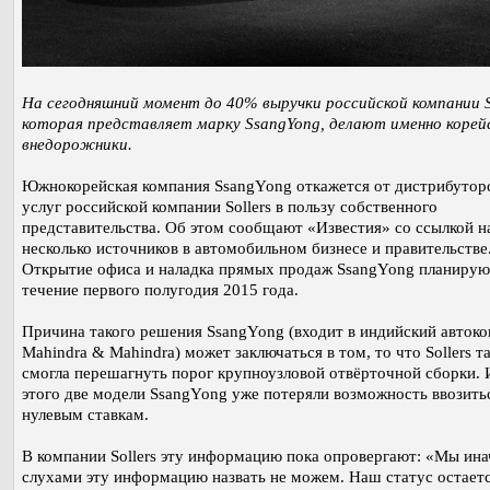
На сегодняшний момент до 40% выручки российской компании So
которая представляет марку SsangYong, делают именно корей
внедорожники.
Южнокорейская компания SsangYong откажется от дистрибутор
услуг российской компании Sollers в пользу собственного
представительства. Об этом сообщают «Известия» со ссылкой н
несколько источников в автомобильном бизнесе и правительстве
Открытие офиса и наладка прямых продаж SsangYong планирую
течение первого полугодия 2015 года.
Причина такого решения SsangYong (входит в индийский авток
Mahindra & Mahindra) может заключаться в том, то что Sollers та
смогла перешагнуть порог крупноузловой отвёрточной сборки. 
этого две модели SsangYong уже потеряли возможность ввозить
нулевым ставкам.
В компании Sollers эту информацию пока опровергают: «Мы ина
слухами эту информацию назвать не можем. Наш статус остает