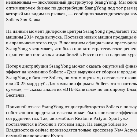
неизменным — эксклюзивный дистрибутор SsangYong. Мы сейч
оптимизируем бизнес по дистрибуции SsangYong под тот размер
который мы видим на рынке», — сообщила замгендиректора ко
Sollers Зоя Каика.
На данный момент дилерские центры SsangYong предлагают тол
машины 2014 года выпуска. Поставки новых машин продавцы 
в апреле-июне этого года. В последнем официальном пресс-рели
SsangYong уведомляет, что было принято стратегическое решен
ограничении поставок автомобилей в Россию из-за падения курс
Потеря дистрибуции SsangYong может оказать ощутимый фина
эффект на компанию Sollers: «Доля выручки от сборки и продаж
SsangYong в бизнесе Sollers, по моим оценкам, составляет окол
или 20-25 млрд руб. Для компании формата Sollers это значител
сумма», — сказал аналитик «ВТБ-Капитала» по автопрому Вла
Беспалов.
Причиной отказа SsangYong от дистрибуторства Sollers в пользу
собственного представительства может быть снижение эффекти
сотрудничества. Так, автомобили Rexton и Actyon Sport уже
поставляются в Россию в готовом виде. На заводе Sollers во
Владивостоке сейчас производятся только кроссовер New Actyo
рамный внедорожник Kyron.