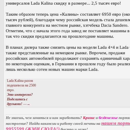
универсалов Lada Kalina скидку в размере... 2,5 тысяч евро!
Таким образом теперь цена «Калины» составляет 6950 евро (ок
тысяч рублей), благодаря чему российская модель стала дешевл
главного конкурента на местном рынке, хэтчбека Dacia Sandero.
Отметим, что с начала этого года завод не поставляет машины в
так что скидки предлагаются на прошлогодние машины.
В планах дилера также снизить цены на модели Lada 4×4 и Lada 
также представленные на немецком рынке. Впрочем, продажи
российских автомобилей продолжают сохранять единичный хар
по некоторым оценкам, в Германии в прошлом году было реали
лишь несколько сотен новых машин марки Lada.
Lada Kalina разом
подешевела на 2500
евро.
Это интересно?
Поделитесь с
друзьями!
—→
Не знаешь, чем заняться и как заработать?
Кризис
и
безденежье
порт
нашем порт
настроение? Найди вакансии и работу своей мечты на
9955599 (ЖМИ СЮДА!)
быстро и легко!