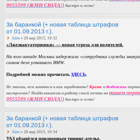
9955599 (ЖМИ СЮДА!)
быстро и легко!
За баранкой (+ новая таблица штрафов
от 01.09.2013 г.).
Adm
» 20 мар 2015, 19:32
«Лжеэвакуаторщики» — новая угроза для водителей.
На юго-западе Москвы задержали «сотрудника службы эвакуа
самом деле угнавшего BMW.
Подробней можно прочитать
ЗДЕСЬ
.
Не знаешь, чем заняться и как заработать?
Кризис
и
безденежье
порт
нашем порт
настроение? Найди вакансии и работу своей мечты на
9955599 (ЖМИ СЮДА!)
быстро и легко!
За баранкой (+ новая таблица штрафов
от 01.09.2013 г.).
Adm
» 20 мар 2015, 19:34
УАЗ обзавёлся придворным тюнинг-ателье.