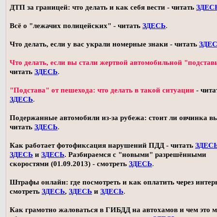
ДТП за границей: что делать и как себя вести - читать
ЗДЕС
Всё о "лежачих полицейских" - читать
ЗДЕСЬ
.
Что делать, если у вас украли номерные знаки - читать
ЗДЕ
Что делать, если вы стали жертвой автомобильной "подстав
читать
ЗДЕСЬ
.
"Подстава" от пешехода: что делать в такой ситуации
- чита
ЗДЕСЬ
.
Подержанные автомобили из-за рубежа: стоит ли овчинка в
читать
ЗДЕСЬ
.
Как работает фотофиксация нарушений ПДД - читать
ЗДЕС
ЗДЕСЬ
и
ЗДЕСЬ
. Разбираемся с "новыми" разрешёнными
скоростями (01.09.2013) - смотреть
ЗДЕСЬ
.
Штрафы онлайн: где посмотреть и как оплатить через интерн
смотреть
ЗДЕСЬ
,
ЗДЕСЬ
и
ЗДЕСЬ
.
Как грамотно жаловаться в ГИБДД на автохамов и чем это 