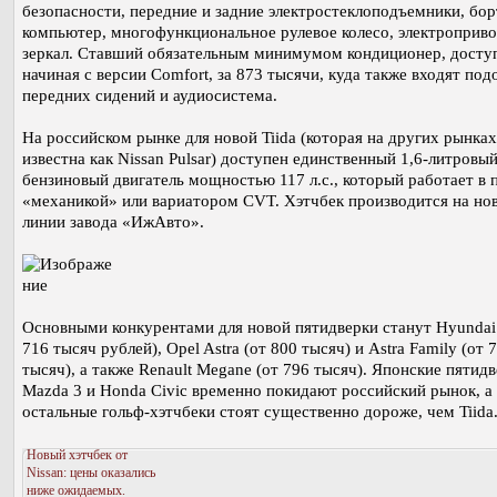
безопасности, передние и задние электростеклоподъемники, бо
компьютер, многофункциональное рулевое колесо, электроприв
зеркал. Ставший обязательным минимумом кондиционер, досту
начиная с версии Comfort, за 873 тысячи, куда также входят под
передних сидений и аудиосистема.
На российском рынке для новой Tiida (которая на других рынках
известна как Nissan Pulsar) доступен единственный 1,6-литровы
бензиновый двигатель мощностью 117 л.с., который работает в п
«механикой» или вариатором CVT. Хэтчбек производится на но
линии завода «ИжАвто».
Основными конкурентами для новой пятидверки станут Hyundai 
716 тысяч рублей), Opel Astra (от 800 тысяч) и Astra Family (от 
тысяч), а также Renault Megane (от 796 тысяч). Японские пятид
Mazda 3 и Honda Civic временно покидают российский рынок, а
остальные гольф-хэтчбеки стоят существенно дороже, чем Tiida
Новый хэтчбек от
Nissan: цены оказались
ниже ожидаемых.