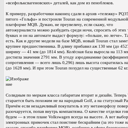
«всефольксвагеновских» деталей, как дом из пеноблоков.
К примеру, разработчики наконец сдали в архив «тележку» PQ35
пятого «Гольфа» и построили Touran на современной модульной
платформе MQB. Думаю, не преувеличу, если скажу, что
автожурналиста можно разбудить среди ночи, спросить об этих 
буквах и он на автомате выдаст формулу: «больше, но легче». Т
есть. Как и другие модели на базе MQB, новый Touran стал заме
крупнее предшественника. В длину прибавил аж 130 мм (до 4527
ширину — 41 мм (до 1814 мм). Колёсная база выросла на 113 м
достигла значения 2791 мм. В угоду аэродинамике (коэффициен
сопротивления — всего лишь 0,296) лишь высота сократилась н
(до 1628 мм). И при этом Touran похудел на существенные 62 кг
Солидным по меркам класса габаритам вторит и дизайн. Теперь
старается быть похожим не на народный Golf, а на статусный Pas
Причём если незадачливый покупатель в эту метаморфозу повери
разочаруется, попав внутрь компактвэна. О качестве отделки го
будем — в этом плане Volkswagen всегда на высоте. А вот выбор
электронных примочек стал поистине бескрайним (за это тоже н
сказать спасибо платформе MQB), особенно в сфере безопаснос