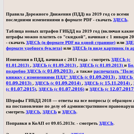
Правила Дорожного Движения (ПДД) на 2019 год со всеми
последними изменениями в формате PDF - скачать
ЗДЕСЬ
.
Таблица новых штрафов ГИБДД на 2019 год (включая какие
штрафы можно платить со "скидкой", начиная с 1 января 20
- скачать
ЗДЕСЬ (в формате PDF на одной странице)
или
ЗДЕ
формате удобного буклета)
или
ЗДЕСЬ (в виде картинок (в а
Изменения в ПДД, начиная с 2013 года - смотреть
ЗДЕСЬ (с
01.01.2013)
,
ЗДЕСЬ (с 01.09.2013)
,
ЗДЕСЬ (с 01.09.2013)
и
Бо
01.09.2013
подробно ЗДЕСЬ (с
)
, а также
распечатать "Поле
01.09.2013
книжку с изменениями ПДД" ЗДЕСЬ (с
)
,
ЗДЕСЬ 
01.09.2013
01.09.2014
15.11.2014
)
,
ЗДЕСЬ (с
)
,
ЗДЕСЬ (с
)
,
01.07.2015
01.07.2016
12.07.2017
(с
)
,
ЗДЕСЬ (с
)
и
ЗДЕСЬ (с
Штрафы ГИБДД 2018 — ответы на все вопросы (с образцом
на постановление по делу об административном правонаруш
смотреть
ЗДЕСЬ
,
ЗДЕСЬ
и
ЗДЕСЬ
.
Поправки в КоАП от 09.05.2013г. - смотреть
ЗДЕСЬ
.