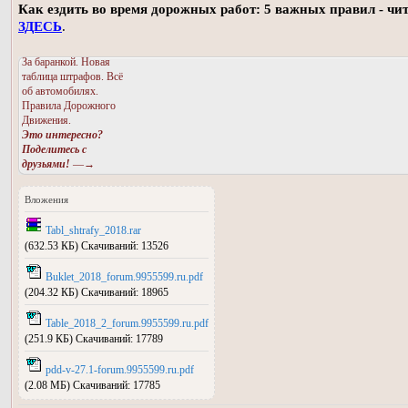
Как ездить во время дорожных работ: 5 важных правил - чи
ЗДЕСЬ
.
За баранкой. Новая
таблица штрафов. Всё
об автомобилях.
Правила Дорожного
Движения.
Это интересно?
Поделитесь с
друзьями!
—→
Вложения
Tabl_shtrafy_2018.rar
(632.53 КБ) Скачиваний: 13526
Buklet_2018_forum.9955599.ru.pdf
(204.32 КБ) Скачиваний: 18965
Table_2018_2_forum.9955599.ru.pdf
(251.9 КБ) Скачиваний: 17789
pdd-v-27.1-forum.9955599.ru.pdf
(2.08 МБ) Скачиваний: 17785