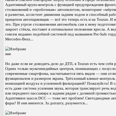
Адаптивный круиз-контроль с функцией предупреждения фронт
столкновений и «пробочным» автопилотом, мониторинг «мёртв
и разметки, ассистент движения задним ходом и способный рабо
прицепом автопарковщик — всё это теперь есть и на Touran. И н
это. При угрозе столкновения автомобиль сам к нему подготов
закроет стёкла, поставит в оптимальное положение кресла. А ве
совсем недавно подобной системой под названием Pre-Safe горд
Mercedes-Benz...
Но даже если не доводить дело до ДТП, в Touran есть чем себя р
Одних только мультимедийных центров, понимающих с полусло
современные смартфоны, насчитывается пять видов — они отл
функционалом и размером экрана. Трёхзонный климат-контроль
ионизацией воздуха и усиленной фильтрацией? Пожалуйста! В с
есть даже система усиления звука, которая транслирует речь во
или переднего пассажира к задним рядам с должной громкостью
Адаптивное шасси DCC — тоже нет проблем! Светодиодные ак
фары? И они имеются. За доплату, разумеется...