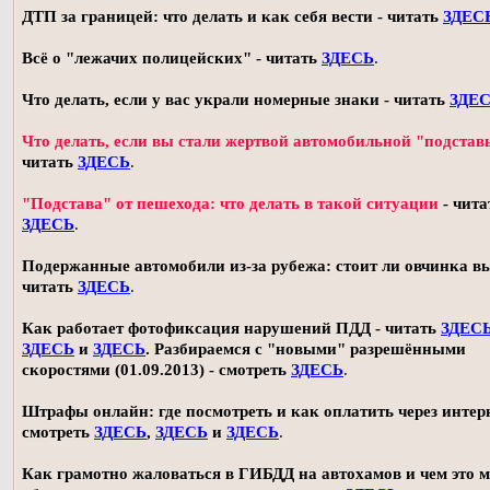
ДТП за границей: что делать и как себя вести - читать
ЗДЕС
Всё о "лежачих полицейских" - читать
ЗДЕСЬ
.
Что делать, если у вас украли номерные знаки - читать
ЗДЕ
Что делать, если вы стали жертвой автомобильной "подстав
читать
ЗДЕСЬ
.
"Подстава" от пешехода: что делать в такой ситуации
- чита
ЗДЕСЬ
.
Подержанные автомобили из-за рубежа: стоит ли овчинка в
читать
ЗДЕСЬ
.
Как работает фотофиксация нарушений ПДД - читать
ЗДЕС
ЗДЕСЬ
и
ЗДЕСЬ
. Разбираемся с "новыми" разрешёнными
скоростями (01.09.2013) - смотреть
ЗДЕСЬ
.
Штрафы онлайн: где посмотреть и как оплатить через интерн
смотреть
ЗДЕСЬ
,
ЗДЕСЬ
и
ЗДЕСЬ
.
Как грамотно жаловаться в ГИБДД на автохамов и чем это 