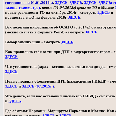
состоянию на 01.01.2014г.)
,
ЗДЕСЬ
,
ЗДЕСЬ
,
ЗДЕСЬ
,
ЗДЕСЬ(о
талона техосмотра)
,
новые (01.04.2012г) цены на ТО в Москве
новые реальности ТО на октябрь 2014г - смотреть
ЗДЕСЬ
и
новшества в ТО на февраль 2018г
ЗДЕСЬ
.
Вся полезная информация об ОСАГО (с 2014г.) с инструкци
(можно скачать в формате Word) - смотреть
ЗДЕСЬ
.
Выбор зимних шин - смотреть
ЗДЕСЬ
.
Как правильно себя вести при ДТП с видеорегистратором - 
ЗДЕСЬ
.
Что установить в фарах -
ксенон, галогенки или диоды
- смо
ЗДЕСЬ
.
Новые правила оформления ДТП (разъяснения ГИБДД) - смо
ЗДЕСЬ
и
ЗДЕСЬ (07.2015г.)
.
Что делать, если вас остановил инспектор ГИБДД - смотрет
и
ЗДЕСЬ
.
Где обитают Парконы. Маршруты Парконов в Москве. Как 
работают - смотреть
ЗДЕСЬ
и
ЗДЕСЬ
.