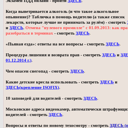
Экзамен ПДД онлайн - пройти
ЗДЕСЬ
.
Когда выветривается алкоголь (и что такое алкогольное
опьянение)? Табличка в помощь водителю (а также список
лекарств, которые лучше не принимать за рулём) - смотреть
и
ЗДЕСЬ
.
Отмена "нулевого промилле" с 01.09.2013: как пр
разобраться в терминах
- смотреть
ЗДЕСЬ
.
«Пьяная езда»: ответы на все вопросы - смотреть
ЗДЕСЬ
.
Процедура лишения и возврата прав - смотреть
ЗДЕСЬ
и
ЗДЕ
01.12.2014 г.)
.
Чем опасен снегопад - смотреть
ЗДЕСЬ
.
Какие детские кресла использовать - смотреть
ЗДЕСЬ
и
ЗДЕСЬ(крепление ISOFIX)
.
10 заповедей для водителей - смотреть
ЗДЕСЬ
.
Московские адреса видеокамер, автоматически штрафующи
водителей - смотреть
ЗДЕСЬ
.
Вопросы и ответы по новому техосмотру - смотреть
ЗДЕСЬ (