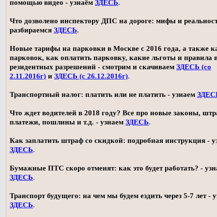
помощью видео - узнаём
ЗДЕСЬ
.
Что дозволено инспектору ДПС на дороге: мифы и реальност
разбираемся
ЗДЕСЬ
.
Новые тарифы на парковки в Москве с 2016 года, а также 
парковок, как оплатить парковку, какие льготы и правила
резидентных разрешений - смотрим и скачиваем
ЗДЕСЬ (со
2.11.2016г)
и
ЗДЕСЬ (с 26.12.2016г)
.
Транспортный налог: платить или не платить - узнаем
ЗДЕС
Что ждет водителей в 2018 году? Все про новые законы, шт
платежи, пошлины и т.д. - узнаем
ЗДЕСЬ
.
Как заплатить штраф со скидкой: подробная инструкция - у
ЗДЕСЬ
.
Бумажные ПТС скоро отменят: как это будет работать? - уз
ЗДЕСЬ
.
Транспорт будущего: на чем мы будем ездить через 5-7 лет - 
ЗДЕСЬ
.