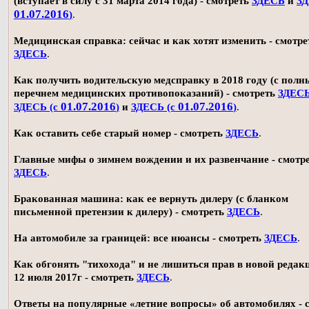
(вступает в силу с 31 марта 2014 года) - смотреть
ЗДЕСЬ
и
ЗД
01.07.2016
)
.
Медицинская справка: сейчас и как хотят изменить - смотре
ЗДЕСЬ
.
Как получить водительскую медсправку в 2018 году (с пол
перечнем медицинских противопоказаний) - смотреть
ЗДЕС
01.07.2016
01.07.2016
ЗДЕСЬ (с
)
и
ЗДЕСЬ (с
)
.
Как оставить себе старый номер - смотреть
ЗДЕСЬ
.
Главные мифы о зимнем вождении и их развенчание - смотр
ЗДЕСЬ
.
Бракованная машина: как ее вернуть дилеру (с бланком
письменной претензии к дилеру) - смотреть
ЗДЕСЬ
.
На автомобиле за границей: все нюансы - смотреть
ЗДЕСЬ
.
Как обгонять "тихохода" и не лишиться прав в новой редак
12 июля 2017г - смотреть
ЗДЕСЬ
.
Ответы на популярные «летние вопросы» об автомобилях - 