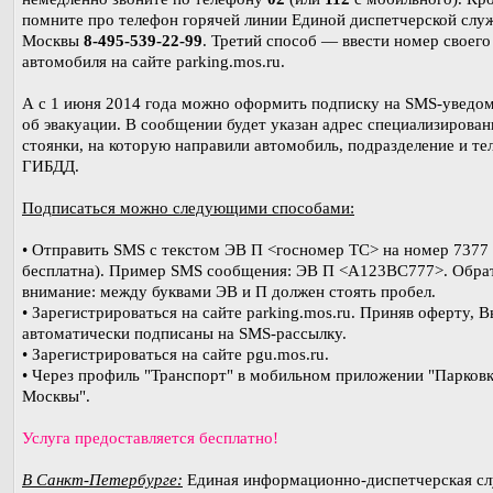
помните про телефон горячей линии Единой диспетчерской слу
Москвы
8-495-539-22-99
. Третий способ — ввести номер своего
автомобиля на сайте parking.mos.ru.
А с 1 июня 2014 года можно оформить подписку на SMS-уведо
об эвакуации. В сообщении будет указан адрес специализирова
стоянки, на которую направили автомобиль, подразделение и те
ГИБДД.
Подписаться можно следующими способами:
• Отправить SMS с текстом ЭВ П <госномер ТС> на номер 7377
бесплатна). Пример SMS сообщения: ЭВ П <А123ВС777>. Обра
внимание: между буквами ЭВ и П должен стоять пробел.
• Зарегистрироваться на сайте parking.mos.ru. Приняв оферту, В
автоматически подписаны на SMS-рассылку.
• Зарегистрироваться на сайте pgu.mos.ru.
• Через профиль "Транспорт" в мобильном приложении "Парков
Москвы".
Услуга предоставляется бесплатно!
В Санкт-Петербурге:
Единая информационно-диспетчерская с