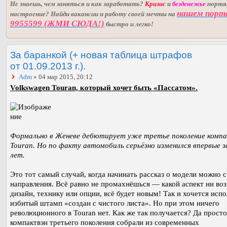
Не знаешь, чем заняться и как заработать?
Кризис
и
безденежье
порт
нашем порт
настроение? Найди вакансии и работу своей мечты на
9955599 (ЖМИ СЮДА!)
быстро и легко!
За баранкой (+ новая таблица штрафов
от 01.09.2013 г.).
Adm
» 04 мар 2015, 20:12
Volkswagen Touran, который хочет быть «Пассатом».
Формально в Женеве дебютирует уже третье поколение комп
Touran. Но по факту автомобиль серьёзно изменился впервые з
лет.
Это тот самый случай, когда начинать рассказ о модели можно 
направления. Всё равно не промахнёшься — какой аспект ни воз
дизайн, технику или опции, всё будет новым! Так и хочется испо
избитый штамп «создан с чистого листа». Но при этом ничего
революционного в Touran нет. Как же так получается? Да просто
компактвэн третьего поколения собрали из современных