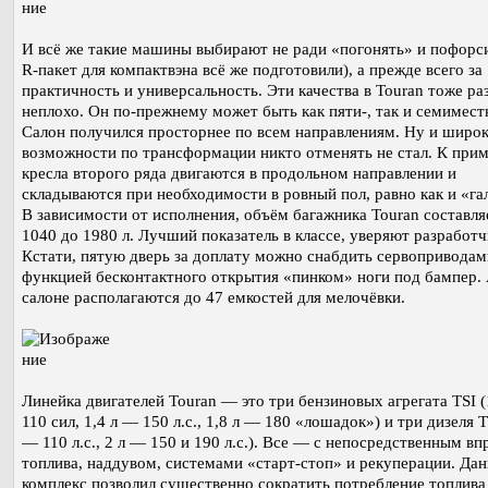
И всё же такие машины выбирают не ради «погонять» и пофорси
R-пакет для компактвэна всё же подготовили), а прежде всего за
практичность и универсальность. Эти качества в Touran тоже ра
неплохо. Он по-прежнему может быть как пяти-, так и семимес
Салон получился просторнее по всем направлениям. Ну и широ
возможности по трансформации никто отменять не стал. К прим
кресла второго ряда двигаются в продольном направлении и
складываются при необходимости в ровный пол, равно как и «га
В зависимости от исполнения, объём багажника Touran составля
1040 до 1980 л. Лучший показатель в классе, уверяют разработч
Кстати, пятую дверь за доплату можно снабдить сервоприводам
функцией бесконтактного открытия «пинком» ноги под бампер. 
салоне располагаются до 47 емкостей для мелочёвки.
Линейка двигателей Touran — это три бензиновых агрегата TSI (
110 сил, 1,4 л — 150 л.с., 1,8 л — 180 «лошадок») и три дизеля T
— 110 л.с., 2 л — 150 и 190 л.с.). Все — с непосредственным в
топлива, наддувом, системами «старт-стоп» и рекуперации. Да
комплекс позволил существенно сократить потребление топлив