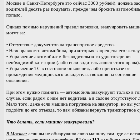
Москве и Санкт-Петербурге это сейчас 3000 рублей), должна за
водителей десять раз подумать, прежде чем бросить автомобиль
попало.
Однако помимо нарушений правил парковки, эвакуировать маш
могут за:
• Отсутствие документов на транспортное средство.
• Неисправности автомобиля, при которых запрещена его эксплу
• Управление автомобилем без водительского удостоверения
необходимой категории (либо если водитель лишен этого права).
• Управление ТС в состоянии опьянения, либо при отказе от
прохождения медицинского освидетельствования на состояние
опьянения.
При этом нужно помнить — автомобиль эвакуируют только в т
случае, если рядом с ним нет водителя, а в салоне отсутствуют 
Мало того, даже если машина погружена на эвакуатор, но вы ус
подойти до его отъезда, то вам обязаны вернуть транспортное с
Что делать, если машину эвакуировали?
В Москве:
если вы не обнаружили свою машину там, где ее оста
немедленно звоните по телефону
02
(или
112
с мобильного). Кро