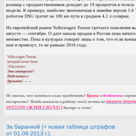
разница с предшественником доходит до 19 процентов в пользу
модели. К примеру, наиболее экономичная в линейке версия 1.6 
роботом DSG тратит на 100 км пути в среднем 4,1 л солярки.
На европейский рынок Volkswagen Touran третьего поколения в
августе — сентябре. О дате начала продаж в России пока ничего
неизвестно. Пока в кулуарах говорят лишь о том, что если компа
нам и привезут, то не раньше 2016 года.
Volkswagen Touran,
который хочет быть
«Пассатом».
Это интересно?
Поделитесь с
друзьями!
—→
Не знаешь, чем заняться и как заработать?
Кризис
и
безденежье
порт
нашем порт
настроение? Найди вакансии и работу своей мечты на
9955599 (ЖМИ СЮДА!)
быстро и легко!
За баранкой (+ новая таблица штрафов
от 01.09.2013 г.).