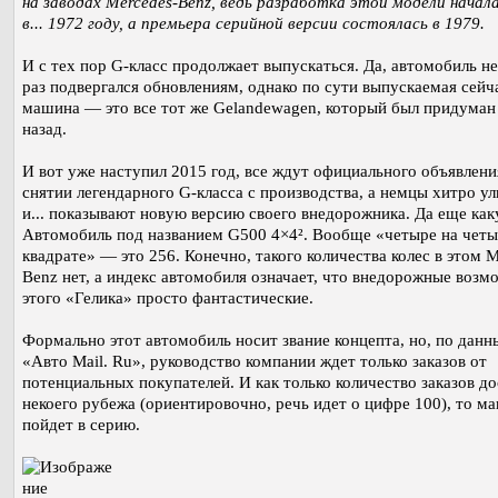
на заводах Mercedes-Benz, ведь разработка этой модели начал
в... 1972 году, а премьера серийной версии состоялась в 1979.
И с тех пор G-класс продолжает выпускаться. Да, автомобиль не
раз подвергался обновлениям, однако по сути выпускаемая сейч
машина — это все тот же Gelandewagen, который был придуман 
назад.
И вот уже наступил 2015 год, все ждут официального объявлени
снятии легендарного G-класса с производства, а немцы хитро у
и... показывают новую версию своего внедорожника. Да еще как
Автомобиль под названием G500 4×4². Вообще «четыре на четы
квадрате» — это 256. Конечно, такого количества колес в этом M
Benz нет, а индекс автомобиля означает, что внедорожные возм
этого «Гелика» просто фантастические.
Формально этот автомобиль носит звание концепта, но, по дан
«Авто Mail. Ru», руководство компании ждет только заказов от
потенциальных покупателей. И как только количество заказов до
некоего рубежа (ориентировочно, речь идет о цифре 100), то м
пойдет в серию.