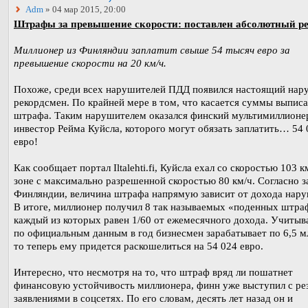
Adm
» 04 мар 2015, 20:00
Штрафы за превышение скорости: поставлен абсолютный ре
Миллионер из Финляндии заплатит свыше 54 тысяч евро за
превышение скорости на 20 км/ч.
Похоже, среди всех нарушителей ПДД появился настоящий нар
рекордсмен. По крайней мере в том, что касается суммы выпис
штрафа. Таким нарушителем оказался финский мультимиллионе
инвестор Рейма Куйсла, которого могут обязать заплатить… 54 
евро!
Как сообщает портал Iltalehti.fi, Куйсла ехал со скоростью 103 к
зоне с максимально разрешенной скоростью 80 км/ч. Согласно 
Финляндии, величина штрафа напрямую зависит от дохода нару
В итоге, миллионер получил 8 так называемых «поденных штра
каждый из которых равен 1/60 от ежемесячного дохода. Учитыва
по официальным данным в год бизнесмен зарабатывает по 6,5 м
то теперь ему придется раскошелиться на 54 024 евро.
Интересно, что несмотря на то, что штраф вряд ли пошатнет
финансовую устойчивость миллионера, финн уже выступил с ре
заявлениями в соцсетях. По его словам, десять лет назад он и