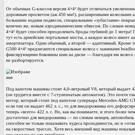
От обычных G-классов версия 4×4² будет отличаться увеличенн
дорожным просветом (аж 450 мм!), расширенными колесными а
большими ходами подвесок, специальными «зубастыми» покры
конечно же, новым аэродинамическим обвесом. По словам немц
4×4² будет способен преодолевать броды глубиной до 1 метра! 
тут есть армейские портальные мосты, а каждое колесо имеет аж
амортизатора. Один обычный, а второй — адаптивный. Кроме то
G500 4×4² предлагаются специальные колеса с зажимами beadloc
фиксирующими боковины шин на диске — благодаря им колесо 
не разбортируется.
Под капотом машины стоит 4,0-литровый V8, который выдает 42
(он трудится вместе с 7-ступенчатым автоматом). Это почти та
мотор, который стоит под капотом суперкара Mercedes-AMG GT
если там он выдает 462 л. с., то для внедорожника его дефорси
теперь «всего» 422 л. с. Но, как вы понимаете, и этого более че
достаточно для внедорожника — по словам немцев, автомобиль
способен не только показывать чудеса проходимости, но и «отж
на скоростных трассах. Хотя весь внешний вид машины показыв
она создана не для автобанов.