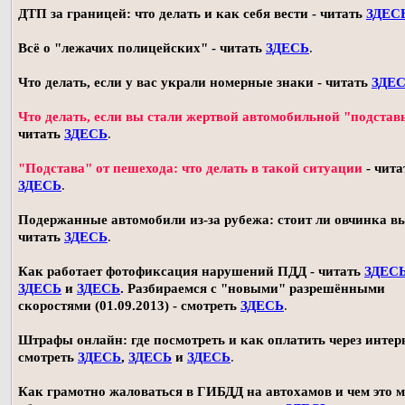
ДТП за границей: что делать и как себя вести - читать
ЗДЕС
Всё о "лежачих полицейских" - читать
ЗДЕСЬ
.
Что делать, если у вас украли номерные знаки - читать
ЗДЕ
Что делать, если вы стали жертвой автомобильной "подстав
читать
ЗДЕСЬ
.
"Подстава" от пешехода: что делать в такой ситуации
- чита
ЗДЕСЬ
.
Подержанные автомобили из-за рубежа: стоит ли овчинка в
читать
ЗДЕСЬ
.
Как работает фотофиксация нарушений ПДД - читать
ЗДЕС
ЗДЕСЬ
и
ЗДЕСЬ
. Разбираемся с "новыми" разрешёнными
скоростями (01.09.2013) - смотреть
ЗДЕСЬ
.
Штрафы онлайн: где посмотреть и как оплатить через интерн
смотреть
ЗДЕСЬ
,
ЗДЕСЬ
и
ЗДЕСЬ
.
Как грамотно жаловаться в ГИБДД на автохамов и чем это 