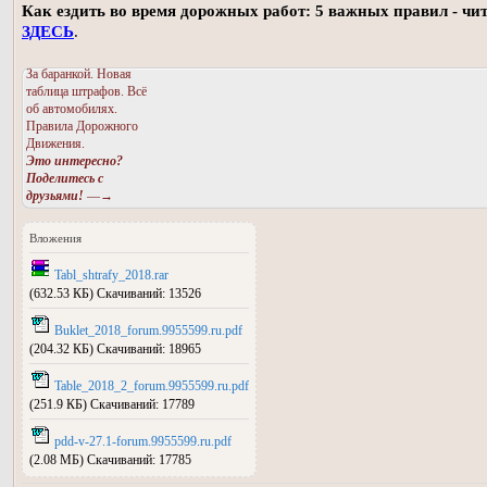
Как ездить во время дорожных работ: 5 важных правил - чи
ЗДЕСЬ
.
За баранкой. Новая
таблица штрафов. Всё
об автомобилях.
Правила Дорожного
Движения.
Это интересно?
Поделитесь с
друзьями!
—→
Вложения
Tabl_shtrafy_2018.rar
(632.53 КБ) Скачиваний: 13526
Buklet_2018_forum.9955599.ru.pdf
(204.32 КБ) Скачиваний: 18965
Table_2018_2_forum.9955599.ru.pdf
(251.9 КБ) Скачиваний: 17789
pdd-v-27.1-forum.9955599.ru.pdf
(2.08 МБ) Скачиваний: 17785