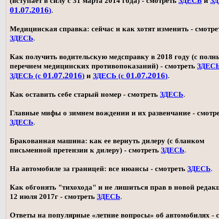
(вступает в силу с 31 марта 2014 года) - смотреть
ЗДЕСЬ
и
ЗД
01.07.2016
)
.
Медицинская справка: сейчас и как хотят изменить - смотре
ЗДЕСЬ
.
Как получить водительскую медсправку в 2018 году (с пол
перечнем медицинских противопоказаний) - смотреть
ЗДЕС
01.07.2016
01.07.2016
ЗДЕСЬ (с
)
и
ЗДЕСЬ (с
)
.
Как оставить себе старый номер - смотреть
ЗДЕСЬ
.
Главные мифы о зимнем вождении и их развенчание - смотр
ЗДЕСЬ
.
Бракованная машина: как ее вернуть дилеру (с бланком
письменной претензии к дилеру) - смотреть
ЗДЕСЬ
.
На автомобиле за границей: все нюансы - смотреть
ЗДЕСЬ
.
Как обгонять "тихохода" и не лишиться прав в новой редак
12 июля 2017г - смотреть
ЗДЕСЬ
.
Ответы на популярные «летние вопросы» об автомобилях - 