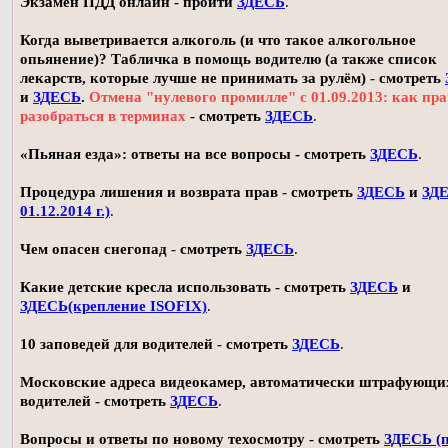
Экзамен ПДД онлайн - пройти
ЗДЕСЬ
.
Когда выветривается алкоголь (и что такое алкогольное
опьянение)? Табличка в помощь водителю (а также список
лекарств, которые лучше не принимать за рулём) - смотреть
и
ЗДЕСЬ
.
Отмена "нулевого промилле" с 01.09.2013: как пр
разобраться в терминах
- смотреть
ЗДЕСЬ
.
«Пьяная езда»: ответы на все вопросы - смотреть
ЗДЕСЬ
.
Процедура лишения и возврата прав - смотреть
ЗДЕСЬ
и
ЗДЕ
01.12.2014 г.)
.
Чем опасен снегопад - смотреть
ЗДЕСЬ
.
Какие детские кресла использовать - смотреть
ЗДЕСЬ
и
ЗДЕСЬ(крепление ISOFIX)
.
10 заповедей для водителей - смотреть
ЗДЕСЬ
.
Московские адреса видеокамер, автоматически штрафующи
водителей - смотреть
ЗДЕСЬ
.
Вопросы и ответы по новому техосмотру - смотреть
ЗДЕСЬ (