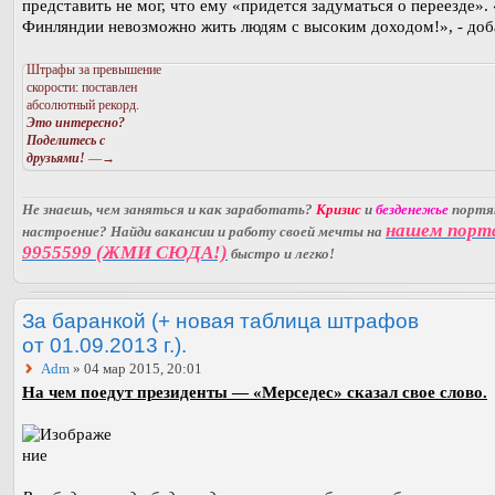
представить не мог, что ему «придется задуматься о переезде».
Финляндии невозможно жить людям с высоким доходом!», - доб
Штрафы за превышение
скорости: поставлен
абсолютный рекорд.
Это интересно?
Поделитесь с
друзьями!
—→
Не знаешь, чем заняться и как заработать?
Кризис
и
безденежье
порт
нашем порт
настроение? Найди вакансии и работу своей мечты на
9955599 (ЖМИ СЮДА!)
быстро и легко!
За баранкой (+ новая таблица штрафов
от 01.09.2013 г.).
Adm
» 04 мар 2015, 20:01
На чем поедут президенты — «Мерседес» сказал свое слово.