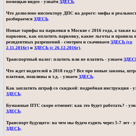
помощью видео - узнаём
ЗДЕСЬ
.
Что дозволено инспектору ДПС на дороге: мифы и реальност
разбираемся
ЗДЕСЬ
.
Новые тарифы на парковки в Москве с 2016 года, а также 
парковок, как оплатить парковку, какие льготы и правила
резидентных разрешений - смотрим и скачиваем
ЗДЕСЬ (со
2.11.2016г)
и
ЗДЕСЬ (с 26.12.2016г)
.
Транспортный налог: платить или не платить - узнаем
ЗДЕС
Что ждет водителей в 2018 году? Все про новые законы, шт
платежи, пошлины и т.д. - узнаем
ЗДЕСЬ
.
Как заплатить штраф со скидкой: подробная инструкция - у
ЗДЕСЬ
.
Бумажные ПТС скоро отменят: как это будет работать? - уз
ЗДЕСЬ
.
Транспорт будущего: на чем мы будем ездить через 5-7 лет - 
ЗДЕСЬ
.