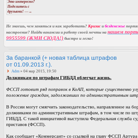
Это интересно?
Поделитесь с
друзьями!
—→
Не знаешь, чем заняться и как заработать?
Кризис
и
безденежье
порт
нашем порт
настроение? Найди вакансии и работу своей мечты на
9955599 (ЖМИ СЮДА!)
быстро и легко!
За баранкой (+ новая таблица штрафов
от 01.09.2013 г.).
Adm
» 04 мар 2015, 19:50
Должникам по штрафам ГИБДД облегчат жизнь.
ФССП готовит ряд поправок в КоАП, которые существенно у
положение граждан, задолжавших по административным шт
В России могут смягчить законодательство, направленное на бо
должниками по административным штрафам, в том числе по ш
ГИБДД. С такой инициативой выступила Федеральная служба с
приставов (ФССП).
Как сообщает «Коммерсант» со ссылкой на главу ФССП Артура