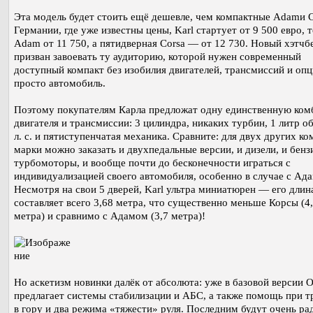
Эта модель будет стоить ещё дешевле, чем компактные Adamи C
Германии, где уже известны цены, Karl стартует от 9 500 евро, т
Adam от 11 750, а пятидверная Corsa — от 12 730. Новый хэтчб
призван завоевать ту аудиторию, которой нужен современный
доступный компакт без изобилия двигателей, трансмиссий и оп
просто автомобиль.
Поэтому покупателям Карла предложат одну единственную ко
двигателя и трансмиссии: 3 цилиндра, никаких турбин, 1 литр о
л. с. и пятиступенчатая механика. Сравните: для двух других ко
марки можно заказать и двухпедальные версии, и дизели, и бен
турбомоторы, и вообще почти до бесконечности играться с
индивидуализацией своего автомобиля, особенно в случае с Ад
Несмотря на свои 5 дверей, Karl ультра миниатюрен — его длин
составляет всего 3,68 метра, что существенно меньше Корсы (4
метра) и сравнимо с Адамом (3,7 метра)!
Но аскетизм новинки далёк от абсолюта: уже в базовой версии O
предлагает системы стабилизации и АБС, а также помощь при т
в гору и два режима «тяжести» руля. Последним будут очень ра