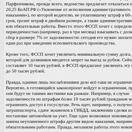
Парфенчикова, прежде всего, ведомство предлагает отказаться о
20.25 КоАП РФ («Уклонение от исполнения административного
наказания»), по которой водителю, не уплатившему штраф в 60
срок, грозит штраф в двойном размере, а также административн
или обязательные работы. Вместо этого ФССП хочет с определ
периодичностью (например, раз в три месяца) взыскивать с дол
сбор в размере 7% от задолженности: сегодня его нужно заплат
один раз при заведении исполнительского производства.
Кроме того, ФССП хочет увеличить минимальную сумму долга,
которой для должников вводится запрет на выезд за рубеж. Сейч
составляет 10 тысяч рублей, в ФССП предлагают увеличить эту
до 50 тысяч рублей.
Правда, одними лишь послаблениями дело всё-таки не ограничи
Вероятно, в готовящийся законопроект войдут и ограничения, п
они будут не такими жесткими как раньше. Например, в случае
задолженности по штрафам более 10 тысяч рублей гражданам м
ограничить доступ к госуслугам. Речь идет, например, о получе
загранпаспорта, сдаче экзаменов в ГИБДД, заключении сделки и
постановке автомобиля на учет. Еще одно возможное нововвед
замена неуплаченного штрафа другим видом наказания, наприм
обязательными работами. Правда, механизм работы этого ново