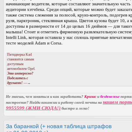
начинающие водители, которые составляют значительную часть
аудитории хэтчбека. Среди опций, которые можно будет заказать
также система слежения за полосой, круиз-контроль, подогрев к
руля, парктроник, стеклянная крыша. Цветов кузова будет 10, а 
доступны в размерности от 14 до целых 16 дюймов — для таког
малыша! Стоит и отметить фирменную развлекательную систем
Intelli Link, которая оставила у нас сплошь приятные впечатлени
тесте моделей Adam и Corsa.
Пятидверка Karl
становится самым
доступным
автомобилем Opel.
Это интересно?
Поделитесь с
друзьями!
—→
Не знаешь, чем заняться и как заработать?
Кризис
и
безденежье
порт
нашем порт
настроение? Найди вакансии и работу своей мечты на
9955599 (ЖМИ СЮДА!)
быстро и легко!
За баранкой (+ новая таблица штрафов