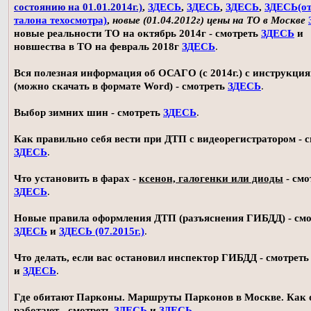
состоянию на 01.01.2014г.)
,
ЗДЕСЬ
,
ЗДЕСЬ
,
ЗДЕСЬ
,
ЗДЕСЬ(о
талона техосмотра)
,
новые (01.04.2012г) цены на ТО в Москве
новые реальности ТО на октябрь 2014г - смотреть
ЗДЕСЬ
и
новшества в ТО на февраль 2018г
ЗДЕСЬ
.
Вся полезная информация об ОСАГО (с 2014г.) с инструкци
(можно скачать в формате Word) - смотреть
ЗДЕСЬ
.
Выбор зимних шин - смотреть
ЗДЕСЬ
.
Как правильно себя вести при ДТП с видеорегистратором - 
ЗДЕСЬ
.
Что установить в фарах -
ксенон, галогенки или диоды
- смо
ЗДЕСЬ
.
Новые правила оформления ДТП (разъяснения ГИБДД) - смо
ЗДЕСЬ
и
ЗДЕСЬ (07.2015г.)
.
Что делать, если вас остановил инспектор ГИБДД - смотрет
и
ЗДЕСЬ
.
Где обитают Парконы. Маршруты Парконов в Москве. Как 
работают - смотреть
ЗДЕСЬ
и
ЗДЕСЬ
.