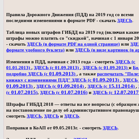
Правила Дорожного Движения (ПДД) на 2019 год со всеми
последними изменениями в формате PDF - скачать
ЗДЕСЬ
.
Таблица новых штрафов ГИБДД на 2019 год (включая какие
штрафы можно платить со "скидкой", начиная с 1 января 20
- скачать
ЗДЕСЬ (в формате PDF на одной странице)
или
ЗДЕ
формате удобного буклета)
или
ЗДЕСЬ (в виде картинок (в а
Изменения в ПДД, начиная с 2013 года - смотреть
ЗДЕСЬ (с
01.01.2013)
,
ЗДЕСЬ (с 01.09.2013)
,
ЗДЕСЬ (с 01.09.2013)
и
Бо
01.09.2013
подробно ЗДЕСЬ (с
)
, а также
распечатать "Поле
01.09.2013
книжку с изменениями ПДД" ЗДЕСЬ (с
)
,
ЗДЕСЬ 
01.09.2013
01.09.2014
15.11.2014
)
,
ЗДЕСЬ (с
)
,
ЗДЕСЬ (с
)
,
01.07.2015
01.07.2016
12.07.2017
(с
)
,
ЗДЕСЬ (с
)
и
ЗДЕСЬ (с
Штрафы ГИБДД 2018 — ответы на все вопросы (с образцом
на постановление по делу об административном правонаруш
смотреть
ЗДЕСЬ
,
ЗДЕСЬ
и
ЗДЕСЬ
.
Поправки в КоАП от 09.05.2013г. - смотреть
ЗДЕСЬ
.