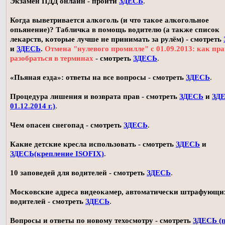
Экзамен ПДД онлайн - пройти
ЗДЕСЬ
.
Когда выветривается алкоголь (и что такое алкогольное
опьянение)? Табличка в помощь водителю (а также список
лекарств, которые лучше не принимать за рулём) - смотреть
и
ЗДЕСЬ
.
Отмена "нулевого промилле" с 01.09.2013: как пр
разобраться в терминах
- смотреть
ЗДЕСЬ
.
«Пьяная езда»: ответы на все вопросы - смотреть
ЗДЕСЬ
.
Процедура лишения и возврата прав - смотреть
ЗДЕСЬ
и
ЗДЕ
01.12.2014 г.)
.
Чем опасен снегопад - смотреть
ЗДЕСЬ
.
Какие детские кресла использовать - смотреть
ЗДЕСЬ
и
ЗДЕСЬ(крепление ISOFIX)
.
10 заповедей для водителей - смотреть
ЗДЕСЬ
.
Московские адреса видеокамер, автоматически штрафующи
водителей - смотреть
ЗДЕСЬ
.
Вопросы и ответы по новому техосмотру - смотреть
ЗДЕСЬ (