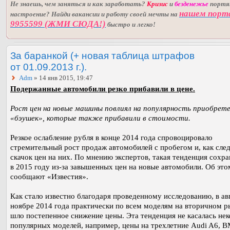
Не знаешь, чем заняться и как заработать?
Кризис
и
безденежье
порт
нашем порт
настроение? Найди вакансии и работу своей мечты на
9955599 (ЖМИ СЮДА!)
быстро и легко!
За баранкой (+ новая таблица штрафов
от 01.09.2013 г.).
Adm
» 14 янв 2015, 19:47
Подержанные автомобили резко прибавили в цене.
Рост цен на новые машины повлиял на популярность приобрет
«бэушек», которые также прибавили в стоимости.
Резкое ослабление рубля в конце 2014 года спровоцировало
стремительный рост продаж автомобилей с пробегом и, как след
скачок цен на них. По мнению экспертов, такая тенденция сохра
в 2015 году из-за завышенных цен на новые автомобили. Об это
сообщают «Известия».
Как стало известно благодаря проведенному исследованию, в ав
ноябре 2014 года практически по всем моделям на вторичном р
шло постепенное снижение цены. Эта тенденция не касалась не
популярных моделей, например, цены на трехлетние Audi A6, 