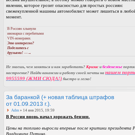
явлении, которое грозит опасностью для простых россиян:
свежекупленной машины автомобилист может лишиться в любо
момент.
В Россию хлынули
иномарки с перебитыми
VIN-номерами.
Это интересно?
Поделитесь с
друзьями!
—→
Не знаешь, чем заняться и как заработать?
Кризис
и
безденежье
порт
нашем порт
настроение? Найди вакансии и работу своей мечты на
9955599 (ЖМИ СЮДА!)
быстро и легко!
За баранкой (+ новая таблица штрафов
от 01.09.2013 г.).
Adm
» 14 янв 2015, 19:59
В России вновь начал дорожать бензин.
Цены на топливо выросли впервые после критики президента 
Владимира Путина.