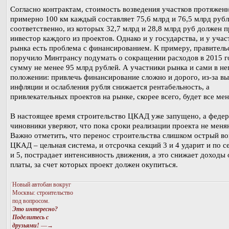
Согласно контрактам, стоимость возведения участков протяжен
примерно 100 км каждый составляет 75,6 млрд и 76,5 млрд руб
соответственно, из которых 32,7 млрд и 28,8 млрд руб должен 
инвестор каждого из проектов. Однако и у государства, и у учас
рынка есть проблема с финансированием. К примеру, правитель
поручило Минтрансу подумать о сокращении расходов в 2015 г
сумму не менее 95 млрд рублей. А участники рынка и сами в н
положении: привлечь финансирование сложно и дорого, из-за в
инфляции и ослабления рубля снижается рентабельность, а
привлекательных проектов на рынке, скорее всего, будет все ме
В настоящее время строительство ЦКАД уже запущено, а феде
чиновники уверяют, что пока сроки реализации проекта не меня
Важно отметить, что перенос строительства слишком острый во
ЦКАД – цельная система, и отсрочка секций 3 и 4 ударит и по с
и 5, пострадает интенсивность движения, а это снижает доходы 
платы, за счет которых проект должен окупиться.
Новый автобан вокруг
Москвы: строительство
под вопросом.
Это интересно?
Поделитесь с
друзьями!
—→