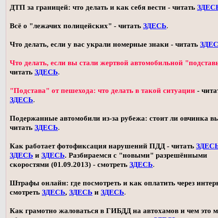
ДТП за границей: что делать и как себя вести - читать
ЗДЕС
Всё о "лежачих полицейских" - читать
ЗДЕСЬ
.
Что делать, если у вас украли номерные знаки - читать
ЗДЕ
Что делать, если вы стали жертвой автомобильной "подстав
читать
ЗДЕСЬ
.
"Подстава" от пешехода: что делать в такой ситуации
- чита
ЗДЕСЬ
.
Подержанные автомобили из-за рубежа: стоит ли овчинка в
читать
ЗДЕСЬ
.
Как работает фотофиксация нарушений ПДД - читать
ЗДЕС
ЗДЕСЬ
и
ЗДЕСЬ
. Разбираемся с "новыми" разрешёнными
скоростями (01.09.2013) - смотреть
ЗДЕСЬ
.
Штрафы онлайн: где посмотреть и как оплатить через интерн
смотреть
ЗДЕСЬ
,
ЗДЕСЬ
и
ЗДЕСЬ
.
Как грамотно жаловаться в ГИБДД на автохамов и чем это 