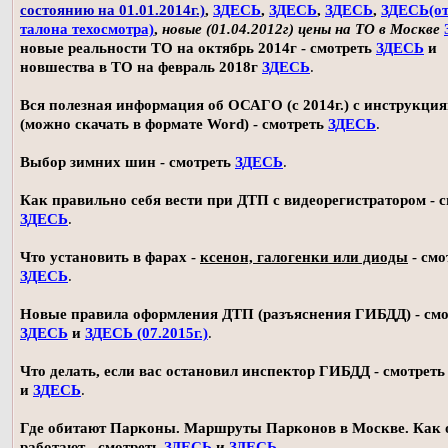
состоянию на 01.01.2014г.)
,
ЗДЕСЬ
,
ЗДЕСЬ
,
ЗДЕСЬ
,
ЗДЕСЬ(о
талона техосмотра)
,
новые (01.04.2012г) цены на ТО в Москве
новые реальности ТО на октябрь 2014г - смотреть
ЗДЕСЬ
и
новшества в ТО на февраль 2018г
ЗДЕСЬ
.
Вся полезная информация об ОСАГО (с 2014г.) с инструкци
(можно скачать в формате Word) - смотреть
ЗДЕСЬ
.
Выбор зимних шин - смотреть
ЗДЕСЬ
.
Как правильно себя вести при ДТП с видеорегистратором - 
ЗДЕСЬ
.
Что установить в фарах -
ксенон, галогенки или диоды
- смо
ЗДЕСЬ
.
Новые правила оформления ДТП (разъяснения ГИБДД) - смо
ЗДЕСЬ
и
ЗДЕСЬ (07.2015г.)
.
Что делать, если вас остановил инспектор ГИБДД - смотрет
и
ЗДЕСЬ
.
Где обитают Парконы. Маршруты Парконов в Москве. Как 
работают - смотреть
ЗДЕСЬ
и
ЗДЕСЬ
.