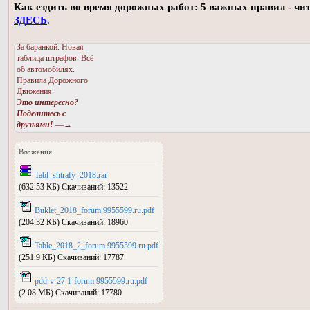
Как ездить во время дорожных работ: 5 важных правил - чи
ЗДЕСЬ
.
За баранкой. Новая
таблица штрафов. Всё
об автомобилях.
Правила Дорожного
Движения.
Это интересно?
Поделитесь с
друзьями!
—→
Вложения
Tabl_shtrafy_2018.rar
(632.53 КБ) Скачиваний: 13522
Buklet_2018_forum.9955599.ru.pdf
(204.32 КБ) Скачиваний: 18960
Table_2018_2_forum.9955599.ru.pdf
(251.9 КБ) Скачиваний: 17787
pdd-v-27.1-forum.9955599.ru.pdf
(2.08 МБ) Скачиваний: 17780