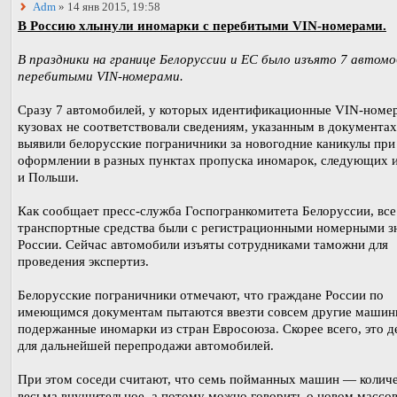
Adm
» 14 янв 2015, 19:58
В Россию хлынули иномарки с перебитыми VIN-номерами.
В праздники на границе Белоруссии и ЕС было изъято 7 автомо
перебитыми VIN-номерами.
Сразу 7 автомобилей, у которых идентификационные VIN-номер
кузовах не соответствовали сведениям, указанным в документах
выявили белорусские пограничники за новогодние каникулы при
оформлении в разных пунктах пропуска иномарок, следующих 
и Польши.
Как сообщает пресс-служба Госпогранкомитета Белоруссии, все
транспортные средства были с регистрационными номерными з
России. Сейчас автомобили изъяты сотрудниками таможни для
проведения экспертиз.
Белорусские пограничники отмечают, что граждане России по
имеющимся документам пытаются ввезти совсем другие машин
подержанные иномарки из стран Евросоюза. Скорее всего, это д
для дальнейшей перепродажи автомобилей.
При этом соседи считают, что семь пойманных машин — колич
весьма внушительное, а потому можно говорить о новом массо