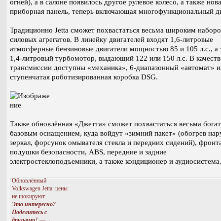
огней), а в салоне появилось другое рулевое колесо, а также нов
приборная панель, теперь включающая многофункциональный д
Традиционно Jetta сможет похвастаться весьма широким набор
силовых агрегатов. В линейку двигателей входят 1,6-литровые
атмосферные бензиновые двигатели мощностью 85 и 105 л.с., а
1,4-литровый турбомотор, выдающий 122 или 150 л.с. В качеств
трансмиссии доступны «механика», 6-диапазонный «автомат» и
ступенчатая роботизированная коробка DSG.
Также обновлённая «Джетта» сможет похвастаться весьма бога
базовым оснащением, куда войдут «зимний пакет» (обогрев на
зеркал, форсунок омывателя стекла и передних сидений), фронт
подушки безопасности, ABS, передние и задние
электростеклоподъемники, а также кондиционер и аудиосистема
Обновлённый
Volkswagen Jetta: цены
не шокируют.
Это интересно?
Поделитесь с
друзьями!
—→