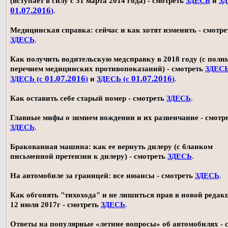
(вступает в силу с 31 марта 2014 года) - смотреть
ЗДЕСЬ
и
ЗД
01.07.2016
)
.
Медицинская справка: сейчас и как хотят изменить - смотре
ЗДЕСЬ
.
Как получить водительскую медсправку в 2018 году (с пол
перечнем медицинских противопоказаний) - смотреть
ЗДЕС
01.07.2016
01.07.2016
ЗДЕСЬ (с
)
и
ЗДЕСЬ (с
)
.
Как оставить себе старый номер - смотреть
ЗДЕСЬ
.
Главные мифы о зимнем вождении и их развенчание - смотр
ЗДЕСЬ
.
Бракованная машина: как ее вернуть дилеру (с бланком
письменной претензии к дилеру) - смотреть
ЗДЕСЬ
.
На автомобиле за границей: все нюансы - смотреть
ЗДЕСЬ
.
Как обгонять "тихохода" и не лишиться прав в новой редак
12 июля 2017г - смотреть
ЗДЕСЬ
.
Ответы на популярные «летние вопросы» об автомобилях - 