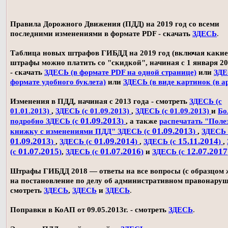
Правила Дорожного Движения (ПДД) на 2019 год со всеми
последними изменениями в формате PDF - скачать
ЗДЕСЬ
.
Таблица новых штрафов ГИБДД на 2019 год (включая какие
штрафы можно платить со "скидкой", начиная с 1 января 20
- скачать
ЗДЕСЬ (в формате PDF на одной странице)
или
ЗДЕ
формате удобного буклета)
или
ЗДЕСЬ (в виде картинок (в а
Изменения в ПДД, начиная с 2013 года - смотреть
ЗДЕСЬ (с
01.01.2013)
,
ЗДЕСЬ (с 01.09.2013)
,
ЗДЕСЬ (с 01.09.2013)
и
Бо
01.09.2013
подробно ЗДЕСЬ (с
)
, а также
распечатать "Поле
01.09.2013
книжку с изменениями ПДД" ЗДЕСЬ (с
)
,
ЗДЕСЬ 
01.09.2013
01.09.2014
15.11.2014
)
,
ЗДЕСЬ (с
)
,
ЗДЕСЬ (с
)
,
01.07.2015
01.07.2016
12.07.2017
(с
)
,
ЗДЕСЬ (с
)
и
ЗДЕСЬ (с
Штрафы ГИБДД 2018 — ответы на все вопросы (с образцом
на постановление по делу об административном правонаруш
смотреть
ЗДЕСЬ
,
ЗДЕСЬ
и
ЗДЕСЬ
.
Поправки в КоАП от 09.05.2013г. - смотреть
ЗДЕСЬ
.