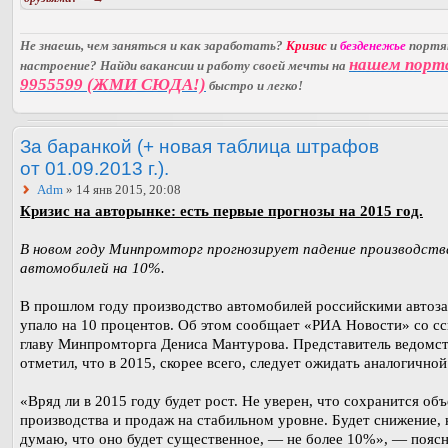
Не знаешь, чем заняться и как заработать?
Кризис
и
безденежье
порт
нашем порт
настроение? Найди вакансии и работу своей мечты на
9955599 (ЖМИ СЮДА!)
быстро и легко!
За баранкой (+ новая таблица штрафов
от 01.09.2013 г.).
Adm
» 14 янв 2015, 20:08
Кризис на авторынке: есть первые прогнозы на 2015 год.
В новом году Минпромторг прогнозирует падение производств
автомобилей на 10%.
В прошлом году производство автомобилей российскими автоз
упало на 10 процентов. Об этом сообщает «РИА Новости» со сс
главу Минпромторга Дениса Мантурова. Представитель ведомс
отметил, что в 2015, скорее всего, следует ожидать аналогично
«Вряд ли в 2015 году будет рост. Не уверен, что сохранится об
производства и продаж на стабильном уровне. Будет снижение, 
думаю, что оно будет существенное, — не более 10%», — пояс