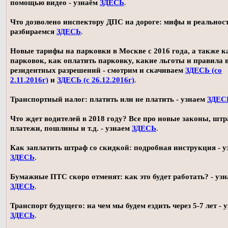
помощью видео - узнаём
ЗДЕСЬ
.
Что дозволено инспектору ДПС на дороге: мифы и реальност
разбираемся
ЗДЕСЬ
.
Новые тарифы на парковки в Москве с 2016 года, а также 
парковок, как оплатить парковку, какие льготы и правила
резидентных разрешений - смотрим и скачиваем
ЗДЕСЬ (со
2.11.2016г)
и
ЗДЕСЬ (с 26.12.2016г)
.
Транспортный налог: платить или не платить - узнаем
ЗДЕС
Что ждет водителей в 2018 году? Все про новые законы, шт
платежи, пошлины и т.д. - узнаем
ЗДЕСЬ
.
Как заплатить штраф со скидкой: подробная инструкция - у
ЗДЕСЬ
.
Бумажные ПТС скоро отменят: как это будет работать? - уз
ЗДЕСЬ
.
Транспорт будущего: на чем мы будем ездить через 5-7 лет - 
ЗДЕСЬ
.