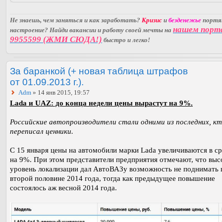
Не знаешь, чем заняться и как заработать?
Кризис
и
безденежье
порт
нашем порт
настроение? Найди вакансии и работу своей мечты на
9955599 (ЖМИ СЮДА!)
быстро и легко!
За баранкой (+ новая таблица штрафов
от 01.09.2013 г.).
Adm
» 14 янв 2015, 19:57
Lada и UAZ: до конца недели цены вырастут на 9%.
Российские автопроизводители стали одними из последних, к
переписал ценники.
С 15 января цены на автомобили марки Lada увеличиваются в с
на 9%. При этом представители предприятия отмечают, что выс
уровень локализации дал АвтоВАЗу возможность не поднимать 
второй половине 2014 года, тогда как предыдущее повышение
состоялось аж весной 2014 года.