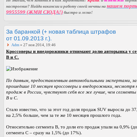
Не знаешь, чем заняться и как заработать?
Кризис
и
безденежье
порт
нашем порт
настроение? Найди вакансии и работу своей мечты на
9955599 (ЖМИ СЮДА!)
быстро и легко!
За баранкой (+ новая таблица штрафов
от 01.09.2013 г.).
Adm
» 27 ноя 2014, 19:46
Кроссоверы и внедорожники отнимают долю авторынка у се
В и С.
По данным, предоставленным автомобильными экспертами, за
прошедшие 10 месяцев кроссоверы и внедорожники, несмотря 
продаж в России, чувствуют себя все же лучше, чем сегменты
В и С.
Стало известно, что за этот год доля продаж SUV выросла до 37
на 2,5% больше, чем за те же 10 месяцев прошлого года.
Относительно сегмента В, то доли его продаж упали на 0,9% (до
сегмента С – сразу на 1,5% (до 17%).