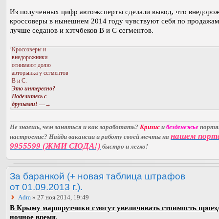
Из полученных цифр автоэксперты сделали вывод, что внедоро
кроссоверы в нынешнем 2014 году чувствуют себя по продажам
лучше седанов и хэтчбеков В и С сегментов.
Кроссоверы и
внедорожники
отнимают долю
авторынка у сегментов
В и С.
Это интересно?
Поделитесь с
друзьями!
—→
Не знаешь, чем заняться и как заработать?
Кризис
и
безденежье
порт
нашем порт
настроение? Найди вакансии и работу своей мечты на
9955599 (ЖМИ СЮДА!)
быстро и легко!
За баранкой (+ новая таблица штрафов
от 01.09.2013 г.).
Adm
» 27 ноя 2014, 19:49
В Крыму маршрутчики смогут увеличивать стоимость проез
ночное время.