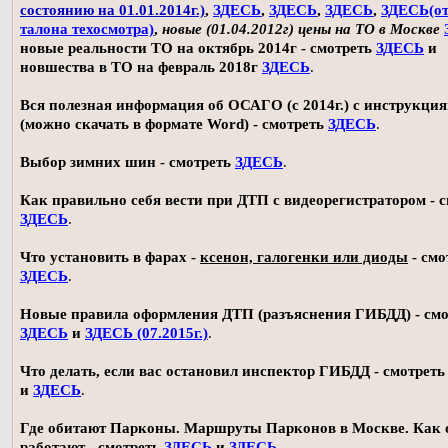
состоянию на 01.01.2014г.)
,
ЗДЕСЬ
,
ЗДЕСЬ
,
ЗДЕСЬ
,
ЗДЕСЬ(о
талона техосмотра)
,
новые (01.04.2012г) цены на ТО в Москве
новые реальности ТО на октябрь 2014г - смотреть
ЗДЕСЬ
и
новшества в ТО на февраль 2018г
ЗДЕСЬ
.
Вся полезная информация об ОСАГО (с 2014г.) с инструкци
(можно скачать в формате Word) - смотреть
ЗДЕСЬ
.
Выбор зимних шин - смотреть
ЗДЕСЬ
.
Как правильно себя вести при ДТП с видеорегистратором - 
ЗДЕСЬ
.
Что установить в фарах -
ксенон, галогенки или диоды
- смо
ЗДЕСЬ
.
Новые правила оформления ДТП (разъяснения ГИБДД) - смо
ЗДЕСЬ
и
ЗДЕСЬ (07.2015г.)
.
Что делать, если вас остановил инспектор ГИБДД - смотрет
и
ЗДЕСЬ
.
Где обитают Парконы. Маршруты Парконов в Москве. Как 
работают - смотреть
ЗДЕСЬ
и
ЗДЕСЬ
.