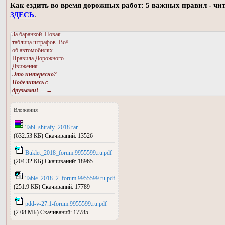
Как ездить во время дорожных работ: 5 важных правил - чи
ЗДЕСЬ
.
За баранкой. Новая
таблица штрафов. Всё
об автомобилях.
Правила Дорожного
Движения.
Это интересно?
Поделитесь с
друзьями!
—→
Вложения
Tabl_shtrafy_2018.rar
(632.53 КБ) Скачиваний: 13526
Buklet_2018_forum.9955599.ru.pdf
(204.32 КБ) Скачиваний: 18965
Table_2018_2_forum.9955599.ru.pdf
(251.9 КБ) Скачиваний: 17789
pdd-v-27.1-forum.9955599.ru.pdf
(2.08 МБ) Скачиваний: 17785