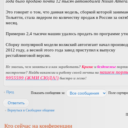
года было продано почти 12 тысяч автомобилей Nissan Almera
Это говорит о том, что данная модель, сборкой которой занима
Тольятти, стала лидером по количеству продаж в России за октя
месяц.
Примерно 2,4 тысячи машин удалось продать по программе ути
Сборку популярной модели волжский автогигант начал производ
2012 году, а весной этого года завод приступил к выпуску
рестайлинговой версии.
Не знаешь, чем заняться и как заработать?
Кризис
и
безденежье
порт
нашем порт
настроение? Найди вакансии и работу своей мечты на
9955599 (ЖМИ СЮДА!)
быстро и легко!
Пред.
Показать сообщения за:
Поле сортир
Ответить
Вернуться в Свободное общение
П
Кто сейчас на конференции