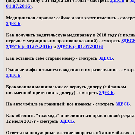
(вступает в силу с 31 марта 2014 года) - смотреть
ЗДЕСЬ
и
ЗД
01.07.2016
)
.
Медицинская справка: сейчас и как хотят изменить - смотре
ЗДЕСЬ
.
Как получить водительскую медсправку в 2018 году (с пол
перечнем медицинских противопоказаний) - смотреть
ЗДЕС
01.07.2016
01.07.2016
ЗДЕСЬ (с
)
и
ЗДЕСЬ (с
)
.
Как оставить себе старый номер - смотреть
ЗДЕСЬ
.
Главные мифы о зимнем вождении и их развенчание - смотр
ЗДЕСЬ
.
Бракованная машина: как ее вернуть дилеру (с бланком
письменной претензии к дилеру) - смотреть
ЗДЕСЬ
.
На автомобиле за границей: все нюансы - смотреть
ЗДЕСЬ
.
Как обгонять "тихохода" и не лишиться прав в новой редак
12 июля 2017г - смотреть
ЗДЕСЬ
.
Ответы на популярные «летние вопросы» об автомобилях - 