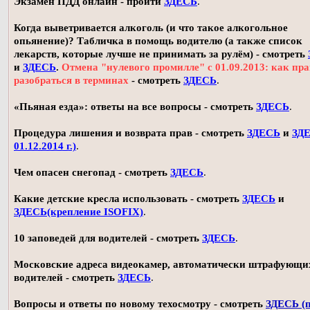
Экзамен ПДД онлайн - пройти
ЗДЕСЬ
.
Когда выветривается алкоголь (и что такое алкогольное
опьянение)? Табличка в помощь водителю (а также список
лекарств, которые лучше не принимать за рулём) - смотреть
и
ЗДЕСЬ
.
Отмена "нулевого промилле" с 01.09.2013: как пр
разобраться в терминах
- смотреть
ЗДЕСЬ
.
«Пьяная езда»: ответы на все вопросы - смотреть
ЗДЕСЬ
.
Процедура лишения и возврата прав - смотреть
ЗДЕСЬ
и
ЗДЕ
01.12.2014 г.)
.
Чем опасен снегопад - смотреть
ЗДЕСЬ
.
Какие детские кресла использовать - смотреть
ЗДЕСЬ
и
ЗДЕСЬ(крепление ISOFIX)
.
10 заповедей для водителей - смотреть
ЗДЕСЬ
.
Московские адреса видеокамер, автоматически штрафующи
водителей - смотреть
ЗДЕСЬ
.
Вопросы и ответы по новому техосмотру - смотреть
ЗДЕСЬ (