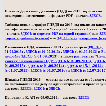
Правила Дорожного Движения (ПДД) на 2019 год со всеми
последними изменениями в формате PDF - скачать
ЗДЕСЬ
.
Таблица новых штрафов ГИБДД на 2019 год (включая какие
штрафы можно платить со "скидкой", начиная с 1 января 20
- скачать
ЗДЕСЬ (в формате PDF на одной странице)
или
ЗДЕ
формате удобного буклета)
или
ЗДЕСЬ (в виде картинок (в а
Изменения в ПДД, начиная с 2013 года - смотреть
ЗДЕСЬ (с
01.01.2013)
,
ЗДЕСЬ (с 01.09.2013)
,
ЗДЕСЬ (с 01.09.2013)
и
Бо
01.09.2013
подробно ЗДЕСЬ (с
)
, а также
распечатать "Поле
01.09.2013
книжку с изменениями ПДД" ЗДЕСЬ (с
)
,
ЗДЕСЬ 
01.09.2013
01.09.2014
15.11.2014
)
,
ЗДЕСЬ (с
)
,
ЗДЕСЬ (с
)
,
01.07.2015
01.07.2016
12.07.2017
(с
)
,
ЗДЕСЬ (с
)
и
ЗДЕСЬ (с
Штрафы ГИБДД 2018 — ответы на все вопросы (с образцом
на постановление по делу об административном правонаруш
смотреть
ЗДЕСЬ
,
ЗДЕСЬ
и
ЗДЕСЬ
.
Поправки в КоАП от 09.05.2013г. - смотреть
ЗДЕСЬ
.