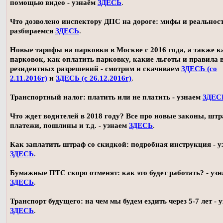
помощью видео - узнаём
ЗДЕСЬ
.
Что дозволено инспектору ДПС на дороге: мифы и реальност
разбираемся
ЗДЕСЬ
.
Новые тарифы на парковки в Москве с 2016 года, а также 
парковок, как оплатить парковку, какие льготы и правила
резидентных разрешений - смотрим и скачиваем
ЗДЕСЬ (со
2.11.2016г)
и
ЗДЕСЬ (с 26.12.2016г)
.
Транспортный налог: платить или не платить - узнаем
ЗДЕС
Что ждет водителей в 2018 году? Все про новые законы, шт
платежи, пошлины и т.д. - узнаем
ЗДЕСЬ
.
Как заплатить штраф со скидкой: подробная инструкция - у
ЗДЕСЬ
.
Бумажные ПТС скоро отменят: как это будет работать? - уз
ЗДЕСЬ
.
Транспорт будущего: на чем мы будем ездить через 5-7 лет - 
ЗДЕСЬ
.