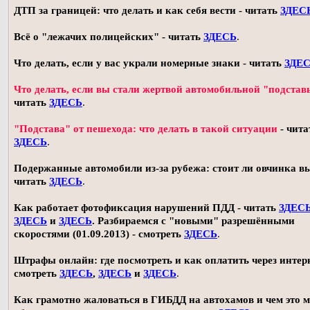
ДТП за границей: что делать и как себя вести - читать
ЗДЕС
Всё о "лежачих полицейских" - читать
ЗДЕСЬ
.
Что делать, если у вас украли номерные знаки - читать
ЗДЕ
Что делать, если вы стали жертвой автомобильной "подстав
читать
ЗДЕСЬ
.
"Подстава" от пешехода: что делать в такой ситуации
- чита
ЗДЕСЬ
.
Подержанные автомобили из-за рубежа: стоит ли овчинка в
читать
ЗДЕСЬ
.
Как работает фотофиксация нарушений ПДД - читать
ЗДЕС
ЗДЕСЬ
и
ЗДЕСЬ
. Разбираемся с "новыми" разрешёнными
скоростями (01.09.2013) - смотреть
ЗДЕСЬ
.
Штрафы онлайн: где посмотреть и как оплатить через интерн
смотреть
ЗДЕСЬ
,
ЗДЕСЬ
и
ЗДЕСЬ
.
Как грамотно жаловаться в ГИБДД на автохамов и чем это 