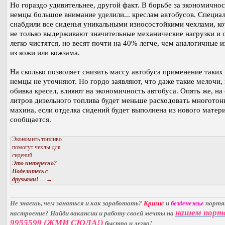
Но гораздо удивительнее, другой факт. В борьбе за экономичнос
немцы большое внимание уделили... креслам автобусов. Специа
снабдили все сиденья уникальными износостойкими чехлами, к
не только выдерживают значительные механические нагрузки и 
легко чистятся, но весят почти на 40% легче, чем аналогичные и
из кожи или кожзама.
На сколько позволяет снизить массу автобуса применение таких 
немцы не уточняют. Но гордо заявляют, что даже такие мелочи, 
обивка кресел, влияют на экономичность автобуса. Опять же, на 
литров дизельного топлива будет меньше расходовать многотон
махина, если отделка сидений будет выполнена из нового матери
сообщается.
Экономить топливо
помогут чехлы для
сидений.
Это интересно?
Поделитесь с
друзьями!
—→
Не знаешь, чем заняться и как заработать?
Кризис
и
безденежье
порт
нашем порт
настроение? Найди вакансии и работу своей мечты на
9955599 (ЖМИ СЮДА!)
быстро и легко!