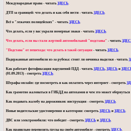
Международные права - читать
ЗДЕСЬ
.
ДТП за границей: что делать и как себя вести - читать
ЗДЕСЬ
.
Всё о "лежачих полицейских" - читать
ЗДЕСЬ
.
Что делать, если у вас украли номерные знаки - читать
ЗДЕСЬ
.
Что делать, если вы стали жертвой автомобильной "подставы"
- читать
ЗДЕС
"Подстава" от пешехода: что делать в такой ситуации
- читать
ЗДЕСЬ
.
Подержанные автомобили из-за рубежа: стоит ли овчинка выделки - читать
З
Как работает фотофиксация нарушений ПДД - читать
ЗДЕСЬ
,
ЗДЕСЬ
и
ЗДЕС
(01.09.2013) - смотреть
ЗДЕСЬ
.
Штрафы онлайн: где посмотреть и как оплатить через интернет - смотреть
З
Как грамотно жаловаться в ГИБДД на автохамов и чем это может обернуться 
Как подавать жалобу на дорожников: инструкция - смотреть
ЗДЕСЬ
.
Новые водительские удостоверения и категории: смотреть
ЗДЕСЬ
и
ЗДЕСЬ
.
ДВС или электромобили: что победит - смотреть
ЗДЕСЬ
и
ЗДЕСЬ
.
Как правильно перевозить грузы на своём автомобиле - смотреть
ЗДЕСЬ
.