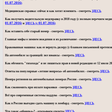
01.07.2016
)
.
Медицинская справка: сейчас и как хотят изменить - смотреть
ЗДЕСЬ
.
Как получить водительскую медсправку в 2018 году (с полным перечнем мед
01.07.2016
01.07.2016
)
и
ЗДЕСЬ (с
)
.
Как оставить себе старый номер - смотреть
ЗДЕСЬ
.
Главные мифы о зимнем вождении и их развенчание - смотреть
ЗДЕСЬ
.
Бракованная машина: как ее вернуть дилеру (с бланком письменной претензи
На автомобиле за границей: все нюансы - смотреть
ЗДЕСЬ
.
Как обгонять "тихохода" и не лишиться прав в новой редакции от 12 июля 20
Ответы на популярные «летние вопросы» об автомобилях - смотреть
ЗДЕСЬ
.
Номера регионов на автомобильных номерах России - смотреть
ЗДЕСЬ
.
Как сэкономить при оплате парковки - смотреть
ЗДЕСЬ
.
Всё про современные системы наддува - смотреть
ЗДЕСЬ
.
Как в России выгодно сдать машину в ломбард - смотреть
ЗДЕСЬ
.
Что такое «обоюдка»? - открываем секреты
ЗДЕСЬ
.