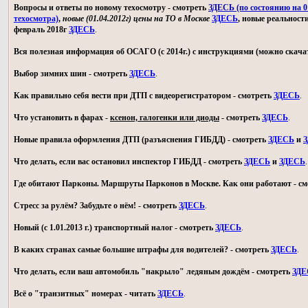
Вопросы и ответы по новому техосмотру - смотреть
ЗДЕСЬ (по состоянию на 01
техосмотра)
,
новые (01.04.2012г) цены на ТО в Москве
ЗДЕСЬ
, новые реальност
февраль 2018г
ЗДЕСЬ
.
Вся полезная информация об ОСАГО (с 2014г.) с инструкциями (можно скачат
Выбор зимних шин - смотреть
ЗДЕСЬ
.
Как правильно себя вести при ДТП с видеорегистратором - смотреть
ЗДЕСЬ
.
Что установить в фарах -
ксенон, галогенки или диоды
- смотреть
ЗДЕСЬ
.
Новые правила оформления ДТП (разъяснения ГИБДД) - смотреть
ЗДЕСЬ
и
З
Что делать, если вас остановил инспектор ГИБДД - смотреть
ЗДЕСЬ
и
ЗДЕСЬ
.
Где обитают Парконы. Маршруты Парконов в Москве. Как они работают - с
Стресс за рулём? Забудьте о нём! - смотреть
ЗДЕСЬ
.
Новый (с 1.01.2013 г.) транспортный налог - смотреть
ЗДЕСЬ
.
В каких странах самые большие штрафы для водителей? - смотреть
ЗДЕСЬ
.
Что делать, если ваш автомобиль "накрыло" ледяным дождём - смотреть
ЗДЕ
Всё о "транзитных" номерах - читать
ЗДЕСЬ
.