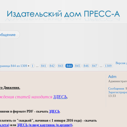
общение
Версия 
траница
844
из
1309
•
1
...
841
842
843
844
845
846
847
...
1309
Adm
Администрат
го Движения.
Сообщения:
9
Зарегистриро
13:33
уждения статей находится
ЗДЕСЬ
.
ниями в формате PDF - скачать
ЗДЕСЬ
.
тить со "скидкой", начиная с 1 января 2016 года) - скачать
клета)
или
ЗДЕСЬ (в виде картинок (в архиве))
.