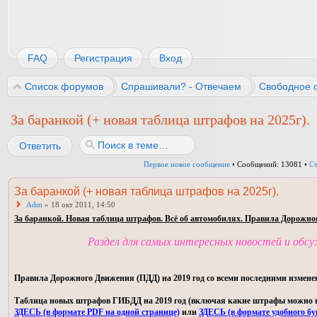
FAQ
Регистрация
Вход
Список форумов
Спрашивали? - Отвечаем
Свободное 
За баранкой (+ новая таблица штрафов на 2025г).
Ответить
Первое новое сообщение
• Сообщений: 13081 •
С
За баранкой (+ новая таблица штрафов на 2025г).
Adm
» 18 окт 2011, 14:50
За баранкой. Новая таблица штрафов. Всё об автомобилях. Правила Дорожно
Раздел для самых интересных новостей и обс
Правила Дорожного Движения (ПДД) на 2019 год со всеми последними измене
Таблица новых штрафов ГИБДД на 2019 год (включая какие штрафы можно пла
ЗДЕСЬ (в формате PDF на одной странице)
или
ЗДЕСЬ (в формате удобного бу