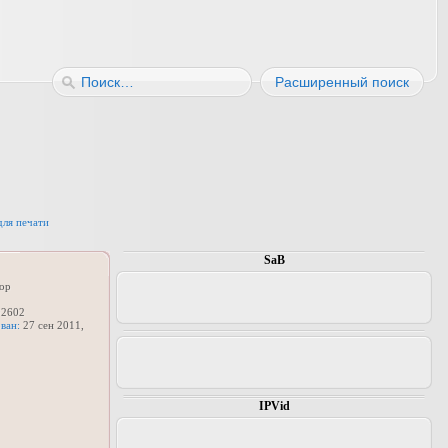
Расширенный поиск
для печати
SaB
ор
2602
ван:
27 сен 2011,
IPVid