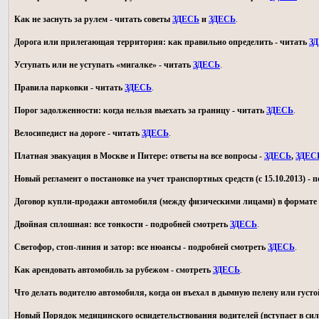
Как не заснуть за рулем - читать советы
ЗДЕСЬ
и
ЗДЕСЬ
.
Дорога или прилегающая территория: как правильно определить - читать
З
Уступать или не уступать «мигалке» - читать
ЗДЕСЬ
.
Правила парковки - читать
ЗДЕСЬ
.
Порог задолженности: когда нельзя выехать за границу - читать
ЗДЕСЬ
.
Велосипедист на дороге - читать
ЗДЕСЬ
.
Платная эвакуация в Москве и Питере: ответы на все вопросы -
ЗДЕСЬ
,
ЗДЕС
Новый регламент о постановке на учет транспортных средств (с 15.10.2013) -
Договор купли-продажи автомобиля (между физическими лицами) в формате 
Двойная сплошная: все тонкости - подробней смотреть
ЗДЕСЬ
.
Светофор, стоп-линия и затор: все нюансы - подробней смотреть
ЗДЕСЬ
.
Как арендовать автомобиль за рубежом - смотреть
ЗДЕСЬ
.
Что делать водителю автомобиля, когда он въехал в дымную пелену или густо
Новый Порядок медицинского освидетельствования водителей (вступает в силу 