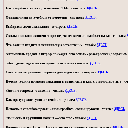
Как «заработать» на «утилизации 2014» - смотреть
ЗДЕСЬ
.
Очищаем наш автомобиль от коррозии - смотреть
ЗДЕСЬ
.
Выбираем свечи зажигания - смотреть
ЗДЕСЬ
.
Сколько можно сэкономить при переводе своего автомобиля на газ - считаем
Что должно входить в медицинскую автоаптечку - узнаём
ЗДЕСЬ
.
Автомобиль продал, а штраф приходит. Что делать - разбираемся (с образц
Забыл дома водительские права: что делать - читаем
ЗДЕСЬ
.
Советы по сохранению здоровья для водителей - смотреть
ЗДЕСЬ
.
Почему тошнит во время движения в транспорте и как это предотвратить - с
«Зимние вопросы» о дизелях - читать
ЗДЕСЬ
.
Как предупредить угон автомобиля - узнаем
ЗДЕСЬ
.
Несколько способов сделать «незамерзайку» своими руками - учимся
ЗДЕСЬ
.
Мощность и крутящий момент — что это? - узнаем
ЗДЕСЬ
.
Полный привод: Torsen, Haldex и другие страшные слова - пугаемся
ЗДЕСЬ
.