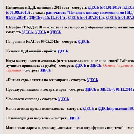
Изменения в ПДД, начиная с 2013 года - смотреть
ЗДЕСЬ (с 01.01.2013)
,
ЗДЕСЬ 
01.09.2013
(с
)
, а также
распечатать "Полезную книжку с изменениями ПДД
01.09.2014
15.11.2014
01.07.2015
01.07.
)
,
ЗДЕСЬ (с
)
,
ЗДЕСЬ (с
)
,
ЗДЕСЬ (с
Штрафы ГИБДД 2018 — ответы на все вопросы (с образцом жалобы на постан
смотреть
ЗДЕСЬ
,
ЗДЕСЬ
и
ЗДЕСЬ
.
Поправки в КоАП от 09.05.2013г. - смотреть
ЗДЕСЬ
.
Экзамен ПДД онлайн - пройти
ЗДЕСЬ
.
Когда выветривается алкоголь (и что такое алкогольное опьянение)? Табличк
лучше не принимать за рулём) - смотреть
ЗДЕСЬ
и
ЗДЕСЬ
.
Отмена "нулевого 
терминах
- смотреть
ЗДЕСЬ
.
«Пьяная езда»: ответы на все вопросы - смотреть
ЗДЕСЬ
.
Процедура лишения и возврата прав - смотреть
ЗДЕСЬ
и
ЗДЕСЬ (с 01.12.2014 г
Чем опасен снегопад - смотреть
ЗДЕСЬ
.
Какие детские кресла использовать - смотреть
ЗДЕСЬ
и
ЗДЕСЬ(крепление IS
10 заповедей для водителей - смотреть
ЗДЕСЬ
.
Московские адреса видеокамер, автоматически штрафующих водителей - смо