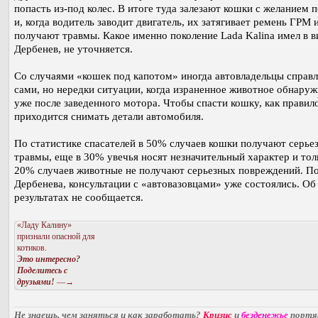
попасть из-под колес. В итоге туда залезают кошки с желанием 
и, когда водитель заводит двигатель, их затягивает ремень ГРМ 
получают травмы. Какое именно поколение Lada Kalina имел в в
Дербенев, не уточняется.
Со случаями «кошек под капотом» иногда автовладельцы справ
сами, но нередки ситуации, когда израненное животное обнаруж
уже после заведенного мотора. Чтобы спасти кошку, как правило
приходится снимать детали автомобиля.
По статистике спасателей в 50% случаев кошки получают серье
травмы, еще в 30% увечья носят незначительный характер и тол
20% случаев животные не получают серьезных повреждений. П
Дербенева, консультации с «автовазовцами» уже состоялись. Об
результатах не сообщается.
«Ладу Калину»
признали опасной для
котиков.
Это интересно?
Поделитесь с
друзьями!
—→
Не знаешь, чем заняться и как заработать?
Кризис
и
безденежье
порт