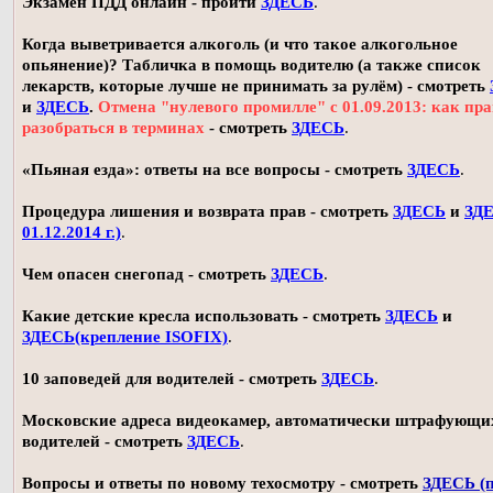
Экзамен ПДД онлайн - пройти
ЗДЕСЬ
.
Когда выветривается алкоголь (и что такое алкогольное
опьянение)? Табличка в помощь водителю (а также список
лекарств, которые лучше не принимать за рулём) - смотреть
и
ЗДЕСЬ
.
Отмена "нулевого промилле" с 01.09.2013: как пр
разобраться в терминах
- смотреть
ЗДЕСЬ
.
«Пьяная езда»: ответы на все вопросы - смотреть
ЗДЕСЬ
.
Процедура лишения и возврата прав - смотреть
ЗДЕСЬ
и
ЗДЕ
01.12.2014 г.)
.
Чем опасен снегопад - смотреть
ЗДЕСЬ
.
Какие детские кресла использовать - смотреть
ЗДЕСЬ
и
ЗДЕСЬ(крепление ISOFIX)
.
10 заповедей для водителей - смотреть
ЗДЕСЬ
.
Московские адреса видеокамер, автоматически штрафующи
водителей - смотреть
ЗДЕСЬ
.
Вопросы и ответы по новому техосмотру - смотреть
ЗДЕСЬ (