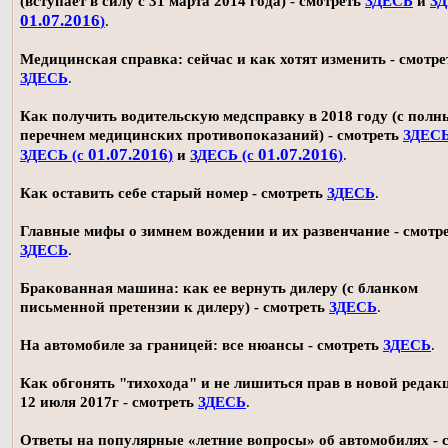
(вступает в силу с 31 марта 2014 года) - смотреть
ЗДЕСЬ
и
ЗД
01.07.2016
)
.
Медицинская справка: сейчас и как хотят изменить - смотре
ЗДЕСЬ
.
Как получить водительскую медсправку в 2018 году (с пол
перечнем медицинских противопоказаний) - смотреть
ЗДЕС
01.07.2016
01.07.2016
ЗДЕСЬ (с
)
и
ЗДЕСЬ (с
)
.
Как оставить себе старый номер - смотреть
ЗДЕСЬ
.
Главные мифы о зимнем вождении и их развенчание - смотр
ЗДЕСЬ
.
Бракованная машина: как ее вернуть дилеру (с бланком
письменной претензии к дилеру) - смотреть
ЗДЕСЬ
.
На автомобиле за границей: все нюансы - смотреть
ЗДЕСЬ
.
Как обгонять "тихохода" и не лишиться прав в новой редак
12 июля 2017г - смотреть
ЗДЕСЬ
.
Ответы на популярные «летние вопросы» об автомобилях - 