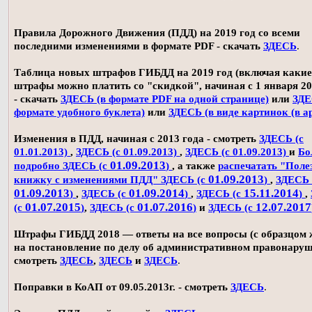
Правила Дорожного Движения (ПДД) на 2019 год со всеми
последними изменениями в формате PDF - скачать
ЗДЕСЬ
.
Таблица новых штрафов ГИБДД на 2019 год (включая какие
штрафы можно платить со "скидкой", начиная с 1 января 20
- скачать
ЗДЕСЬ (в формате PDF на одной странице)
или
ЗДЕ
формате удобного буклета)
или
ЗДЕСЬ (в виде картинок (в а
Изменения в ПДД, начиная с 2013 года - смотреть
ЗДЕСЬ (с
01.01.2013)
,
ЗДЕСЬ (с 01.09.2013)
,
ЗДЕСЬ (с 01.09.2013)
и
Бо
01.09.2013
подробно ЗДЕСЬ (с
)
, а также
распечатать "Поле
01.09.2013
книжку с изменениями ПДД" ЗДЕСЬ (с
)
,
ЗДЕСЬ 
01.09.2013
01.09.2014
15.11.2014
)
,
ЗДЕСЬ (с
)
,
ЗДЕСЬ (с
)
,
01.07.2015
01.07.2016
12.07.2017
(с
)
,
ЗДЕСЬ (с
)
и
ЗДЕСЬ (с
Штрафы ГИБДД 2018 — ответы на все вопросы (с образцом
на постановление по делу об административном правонаруш
смотреть
ЗДЕСЬ
,
ЗДЕСЬ
и
ЗДЕСЬ
.
Поправки в КоАП от 09.05.2013г. - смотреть
ЗДЕСЬ
.