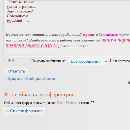
Топливный кризис
ударил по регионам.
Это интересно?
Поделитесь с
друзьями!
—→
Не знаешь, чем заняться и как заработать?
Кризис
и
безденежье
порт
нашем порт
настроение? Найди вакансии и работу своей мечты на
9955599 (ЖМИ СЮДА!)
быстро и легко!
Пред.
Показать сообщения за:
Поле сортир
Ответить
Вернуться в Свободное общение
П
Кто сейчас на конференции
Сейчас этот форум просматривают:
Baidu [Spider]
и гости: 57
Список форумов