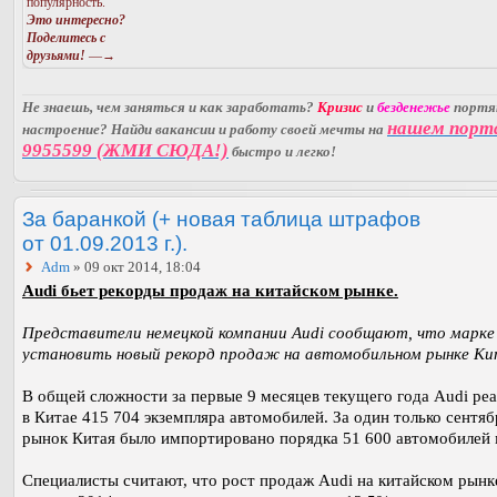
популярность.
Это интересно?
Поделитесь с
друзьями!
—→
Не знаешь, чем заняться и как заработать?
Кризис
и
безденежье
порт
нашем порт
настроение? Найди вакансии и работу своей мечты на
9955599 (ЖМИ СЮДА!)
быстро и легко!
За баранкой (+ новая таблица штрафов
от 01.09.2013 г.).
Adm
» 09 окт 2014, 18:04
Audi бьет рекорды продаж на китайском рынке.
Представители немецкой компании Audi сообщают, что марке
установить новый рекорд продаж на автомобильном рынке Ки
В общей сложности за первые 9 месяцев текущего года Audi реа
в Китае 415 704 экземпляра автомобилей. За один только сентяб
рынок Китая было импортировано порядка 51 600 автомобилей 
Специалисты считают, что рост продаж Audi на китайском рынк