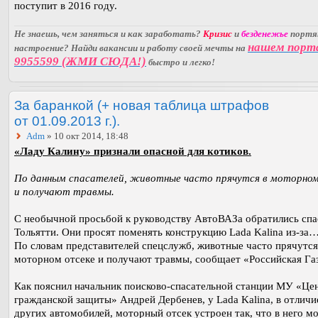
поступит в 2016 году.
Не знаешь, чем заняться и как заработать?
Кризис
и
безденежье
порт
нашем порт
настроение? Найди вакансии и работу своей мечты на
9955599 (ЖМИ СЮДА!)
быстро и легко!
За баранкой (+ новая таблица штрафов
от 01.09.2013 г.).
Adm
» 10 окт 2014, 18:48
«Ладу Калину» признали опасной для котиков.
По данным спасателей, животные часто прячутся в моторном
и получают травмы.
С необычной просьбой к руководству АвтоВАЗа обратились спа
Тольятти. Они просят поменять конструкцию Lada Kalina из-за
По словам представителей спецслужб, животные часто прячутся
моторном отсеке и получают травмы, сообщает «Российская Газ
Как пояснил начальник поисково-спасательной станции МУ «Це
гражданской защиты» Андрей Дербенев, у Lada Kalina, в отличи
других автомобилей, моторный отсек устроен так, что в него м