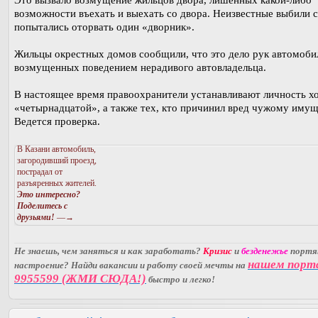
Это вызвало возмущение жильцов двора, лишенных какой-либо
возможности въехать и выехать со двора. Неизвестные выбили с
попытались оторвать один «дворник».
Жильцы окрестных домов сообщили, что это дело рук автомоби
возмущенных поведением нерадивого автовладельца.
В настоящее время правоохранители устанавливают личность х
«четырнадцатой», а также тех, кто причинил вред чужому имущ
Ведется проверка.
В Казани автомобиль,
загородивший проезд,
пострадал от
разъяренных жителей.
Это интересно?
Поделитесь с
друзьями!
—→
Не знаешь, чем заняться и как заработать?
Кризис
и
безденежье
порт
нашем порт
настроение? Найди вакансии и работу своей мечты на
9955599 (ЖМИ СЮДА!)
быстро и легко!