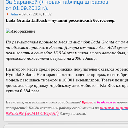
За баранкой (+ новая таблица штрафов
от 01.09.2013 г.).
Adm
» 09 окт 2014, 18:02
Lada Granta Liftback – лучший российский бестселлер.
По результатам прошлого месяца лифтбэк Lada Granta стал 
по объемам продаж в России. Дилеры компании АвтоВАЗ сумел
реализовать в сентябре 16 924 экземпляра этого автомобиля,
превысило показатели августа на 2000 единиц.
На втором месте среди российских покупателей оказался корей
Hyundai Solaris. Не взирая не легкое падение продаж, в сентябре
модель разошлась тиражом в 10 001 экземпляров. Третья позици
досталась еще одному корейскому автомобилю – Kia Rio, котор
купили 6 384 раза.
Не знаешь, чем заняться и как заработать?
Кризис
и
безденежье
порт
нашем порт
настроение? Найди вакансии и работу своей мечты на
9955599 (ЖМИ СЮДА!)
быстро и легко!