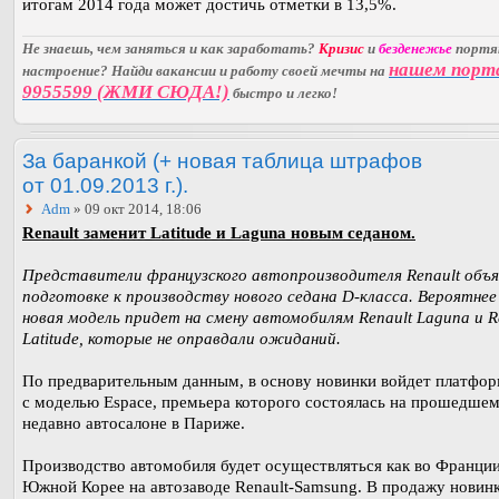
итогам 2014 года может достичь отметки в 13,5%.
Не знаешь, чем заняться и как заработать?
Кризис
и
безденежье
порт
нашем порт
настроение? Найди вакансии и работу своей мечты на
9955599 (ЖМИ СЮДА!)
быстро и легко!
За баранкой (+ новая таблица штрафов
от 01.09.2013 г.).
Adm
» 09 окт 2014, 18:06
Renault заменит Latitude и Laguna новым седаном.
Представители французского автопроизводителя Renault объя
подготовке к производству нового седана D-класса. Вероятнее 
новая модель придет на смену автомобилям Renault Laguna и R
Latitude, которые не оправдали ожиданий.
По предварительным данным, в основу новинки войдет платфо
с моделью Espace, премьера которого состоялась на прошедше
недавно автосалоне в Париже.
Производство автомобиля будет осуществляться как во Франции,
Южной Корее на автозаводе Renault-Samsung. В продажу новин