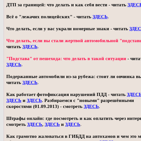
ДТП за границей: что делать и как себя вести - читать
ЗДЕС
Всё о "лежачих полицейских" - читать
ЗДЕСЬ
.
Что делать, если у вас украли номерные знаки - читать
ЗДЕ
Что делать, если вы стали жертвой автомобильной "подстав
читать
ЗДЕСЬ
.
"Подстава" от пешехода: что делать в такой ситуации
- чита
ЗДЕСЬ
.
Подержанные автомобили из-за рубежа: стоит ли овчинка в
читать
ЗДЕСЬ
.
Как работает фотофиксация нарушений ПДД - читать
ЗДЕС
ЗДЕСЬ
и
ЗДЕСЬ
. Разбираемся с "новыми" разрешёнными
скоростями (01.09.2013) - смотреть
ЗДЕСЬ
.
Штрафы онлайн: где посмотреть и как оплатить через интерн
смотреть
ЗДЕСЬ
,
ЗДЕСЬ
и
ЗДЕСЬ
.
Как грамотно жаловаться в ГИБДД на автохамов и чем это 