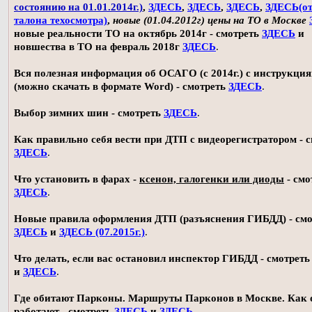
состоянию на 01.01.2014г.)
,
ЗДЕСЬ
,
ЗДЕСЬ
,
ЗДЕСЬ
,
ЗДЕСЬ(о
талона техосмотра)
,
новые (01.04.2012г) цены на ТО в Москве
новые реальности ТО на октябрь 2014г - смотреть
ЗДЕСЬ
и
новшества в ТО на февраль 2018г
ЗДЕСЬ
.
Вся полезная информация об ОСАГО (с 2014г.) с инструкци
(можно скачать в формате Word) - смотреть
ЗДЕСЬ
.
Выбор зимних шин - смотреть
ЗДЕСЬ
.
Как правильно себя вести при ДТП с видеорегистратором - 
ЗДЕСЬ
.
Что установить в фарах -
ксенон, галогенки или диоды
- смо
ЗДЕСЬ
.
Новые правила оформления ДТП (разъяснения ГИБДД) - смо
ЗДЕСЬ
и
ЗДЕСЬ (07.2015г.)
.
Что делать, если вас остановил инспектор ГИБДД - смотрет
и
ЗДЕСЬ
.
Где обитают Парконы. Маршруты Парконов в Москве. Как 
работают - смотреть
ЗДЕСЬ
и
ЗДЕСЬ
.