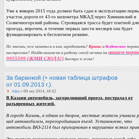
Уже к январю 2015 года должен быть сдан в эксплуатацию перв
участок дороги от 43-го километра МКАД через Химкинский и
Солнечногорский районы. Строящаяся трасса будет платной для
проезда, впрочем, в течение первых шести месяцев она будет
функционировать в бесплатном режиме.
Не знаешь, чем заняться и как заработать?
Кризис
и
безденежье
порт
нашем порт
настроение? Найди вакансии и работу своей мечты на
9955599 (ЖМИ СЮДА!)
быстро и легко!
За баранкой (+ новая таблица штрафов
от 01.09.2013 г.).
Adm
» 09 окт 2014, 18:02
В Казани автомобиль, загородивший проезд, пострадал от
разъяренных жителей.
В городе Казань, в одном из дворов, местные жители учинили 
над автомобилем, перегородившим въезд. Установлено, что
автомобиль ВАЗ-2114 был припаркован в нарушение всяких прав