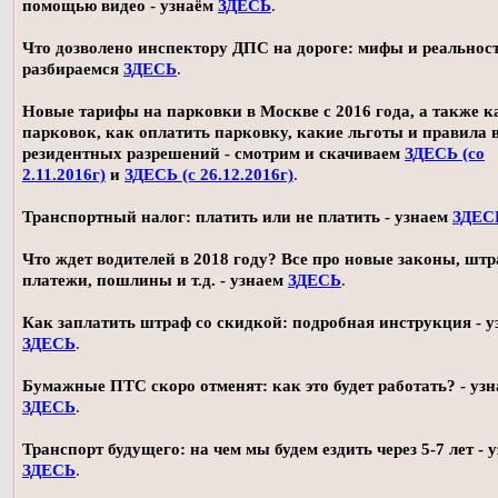
помощью видео - узнаём
ЗДЕСЬ
.
Что дозволено инспектору ДПС на дороге: мифы и реальност
разбираемся
ЗДЕСЬ
.
Новые тарифы на парковки в Москве с 2016 года, а также 
парковок, как оплатить парковку, какие льготы и правила
резидентных разрешений - смотрим и скачиваем
ЗДЕСЬ (со
2.11.2016г)
и
ЗДЕСЬ (с 26.12.2016г)
.
Транспортный налог: платить или не платить - узнаем
ЗДЕС
Что ждет водителей в 2018 году? Все про новые законы, шт
платежи, пошлины и т.д. - узнаем
ЗДЕСЬ
.
Как заплатить штраф со скидкой: подробная инструкция - у
ЗДЕСЬ
.
Бумажные ПТС скоро отменят: как это будет работать? - уз
ЗДЕСЬ
.
Транспорт будущего: на чем мы будем ездить через 5-7 лет - 
ЗДЕСЬ
.