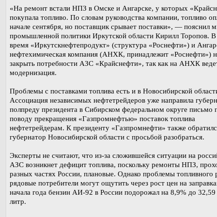
«На ремонт встали НПЗ в Омске и Ангарске, у которых «Крайс
покупала топливо. По словам руководства компании, топливо оп
начале сентября, но поставщик срывает поставки», — пояснил 
промышленной политики Иркутской области Кирилл Торопов. В
время «Иркутскнефтепродукт» (структура «Роснефти») и Ангар
нефтехимическая компания (АНХК, принадлежит «Роснефти») н
закрыть потребности АЗС «Крайснефти», так как на АНХК веде
модернизация.
Проблемы с поставками топлива есть и в Новосибирской област
Ассоциация независимых нефтетрейдеров уже направила губерн
полпреду президента в Сибирском федеральном округе письмо 
поводу прекращения «Газпромнефтью» поставок топлива
нефтетрейдерам. К президенту «Газпромнефти» также обратилс
губернатор Новосибирской области с просьбой разобраться.
Эксперты не считают, что из-за сложившейся ситуации на росс
АЗС возникнет дефицит топлива, поскольку ремонты НПЗ, прох
разных частях России, плановые. Однако проблемы топливного 
рядовые потребители могут ощутить через рост цен на заправка
начала года бензин АИ-92 в России подорожал на 8,9% до 32,59 
литр.