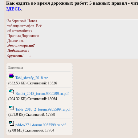
Как ездить во время дорожных работ: 5 важных правил - чи
ЗДЕСЬ
.
За баранкой. Новая
таблица штрафов. Всё
об автомобилях.
Правила Дорожного
Движения.
Это интересно?
Поделитесь с
друзьями!
—→
Вложения
Tabl_shtrafy_2018.rar
(632.53 КБ) Скачиваний: 13526
Buklet_2018_forum.9955599.ru.pdf
(204.32 КБ) Скачиваний: 18964
Table_2018_2_forum.9955599.ru.pdf
(251.9 КБ) Скачиваний: 17789
pdd-v-27.1-forum.9955599.ru.pdf
(2.08 МБ) Скачиваний: 17784