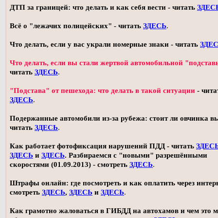
ДТП за границей: что делать и как себя вести - читать
ЗДЕС
Всё о "лежачих полицейских" - читать
ЗДЕСЬ
.
Что делать, если у вас украли номерные знаки - читать
ЗДЕ
Что делать, если вы стали жертвой автомобильной "подстав
читать
ЗДЕСЬ
.
"Подстава" от пешехода: что делать в такой ситуации
- чита
ЗДЕСЬ
.
Подержанные автомобили из-за рубежа: стоит ли овчинка в
читать
ЗДЕСЬ
.
Как работает фотофиксация нарушений ПДД - читать
ЗДЕС
ЗДЕСЬ
и
ЗДЕСЬ
. Разбираемся с "новыми" разрешёнными
скоростями (01.09.2013) - смотреть
ЗДЕСЬ
.
Штрафы онлайн: где посмотреть и как оплатить через интерн
смотреть
ЗДЕСЬ
,
ЗДЕСЬ
и
ЗДЕСЬ
.
Как грамотно жаловаться в ГИБДД на автохамов и чем это 