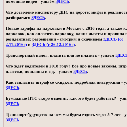
помощью видео - узнаём
ЗДЕСЬ
.
Что дозволено инспектору ДПС на дороге: мифы и реальност
разбираемся
ЗДЕСЬ
.
Новые тарифы на парковки в Москве с 2016 года, а также 
парковок, как оплатить парковку, какие льготы и правила
резидентных разрешений - смотрим и скачиваем
ЗДЕСЬ (со
2.11.2016г)
и
ЗДЕСЬ (с 26.12.2016г)
.
Транспортный налог: платить или не платить - узнаем
ЗДЕС
Что ждет водителей в 2018 году? Все про новые законы, шт
платежи, пошлины и т.д. - узнаем
ЗДЕСЬ
.
Как заплатить штраф со скидкой: подробная инструкция - у
ЗДЕСЬ
.
Бумажные ПТС скоро отменят: как это будет работать? - уз
ЗДЕСЬ
.
Транспорт будущего: на чем мы будем ездить через 5-7 лет - 
ЗДЕСЬ
.