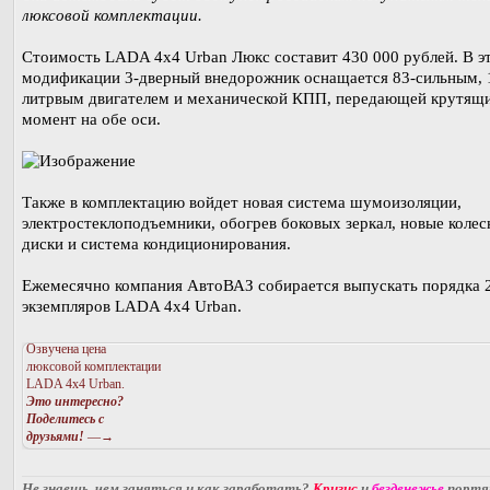
люксовой комплектации.
Стоимость LADA 4x4 Urban Люкс составит 430 000 рублей. В э
модификации 3-дверный внедорожник оснащается 83-сильным, 1
литрвым двигателем и механической КПП, передающей крутящ
момент на обе оси.
Также в комплектацию войдет новая система шумоизоляции,
электростеклоподъемники, обогрев боковых зеркал, новые коле
диски и система кондиционирования.
Ежемесячно компания АвтоВАЗ собирается выпускать порядка 
экземпляров LADA 4x4 Urban.
Озвучена цена
люксовой комплектации
LADA 4x4 Urban.
Это интересно?
Поделитесь с
друзьями!
—→
Не знаешь, чем заняться и как заработать?
Кризис
и
безденежье
порт