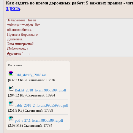
Как ездить во время дорожных работ: 5 важных правил - чи
ЗДЕСЬ
.
За баранкой. Новая
таблица штрафов. Всё
об автомобилях.
Правила Дорожного
Движения.
Это интересно?
Поделитесь с
друзьями!
—→
Вложения
Tabl_shtrafy_2018.rar
(632.53 КБ) Скачиваний: 13526
Buklet_2018_forum.9955599.ru.pdf
(204.32 КБ) Скачиваний: 18964
Table_2018_2_forum.9955599.ru.pdf
(251.9 КБ) Скачиваний: 17789
pdd-v-27.1-forum.9955599.ru.pdf
(2.08 МБ) Скачиваний: 17784