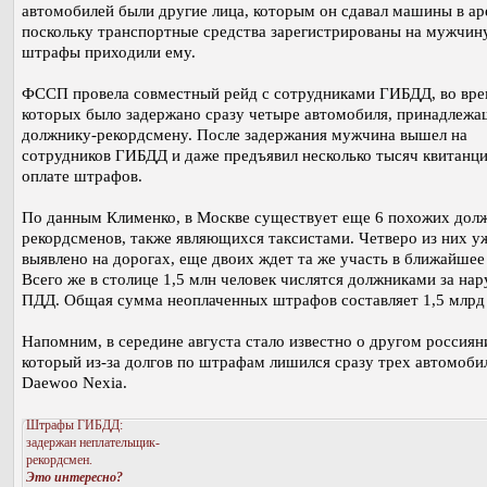
автомобилей были другие лица, которым он сдавал машины в ар
поскольку транспортные средства зарегистрированы на мужчину
штрафы приходили ему.
ФССП провела совместный рейд с сотрудниками ГИБДД, во вре
которых было задержано сразу четыре автомобиля, принадлеж
должнику-рекордсмену. После задержания мужчина вышел на
сотрудников ГИБДД и даже предъявил несколько тысяч квитанци
оплате штрафов.
По данным Клименко, в Москве существует еще 6 похожих дол
рекордсменов, также являющихся таксистами. Четверо из них у
выявлено на дорогах, еще двоих ждет та же участь в ближайшее
Всего же в столице 1,5 млн человек числятся должниками за на
ПДД. Общая сумма неоплаченных штрафов составляет 1,5 млрд
Напомним, в середине августа стало известно о другом россиян
который из-за долгов по штрафам лишился сразу трех автомоби
Daewoo Nexia.
Штрафы ГИБДД:
задержан неплательщик-
рекордсмен.
Это интересно?