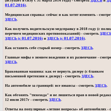
(вступает в силу с 31 марта 2014 года) - смотреть
ЗДЕСЬ
и
ЗД
01.07.2016
)
.
Медицинская справка: сейчас и как хотят изменить - смотре
ЗДЕСЬ
.
Как получить водительскую медсправку в 2018 году (с пол
перечнем медицинских противопоказаний) - смотреть
ЗДЕС
01.07.2016
01.07.2016
ЗДЕСЬ (с
)
и
ЗДЕСЬ (с
)
.
Как оставить себе старый номер - смотреть
ЗДЕСЬ
.
Главные мифы о зимнем вождении и их развенчание - смотр
ЗДЕСЬ
.
Бракованная машина: как ее вернуть дилеру (с бланком
письменной претензии к дилеру) - смотреть
ЗДЕСЬ
.
На автомобиле за границей: все нюансы - смотреть
ЗДЕСЬ
.
Как обгонять "тихохода" и не лишиться прав в новой редак
12 июля 2017г - смотреть
ЗДЕСЬ
.
Ответы на популярные «летние вопросы» об автомобилях - 