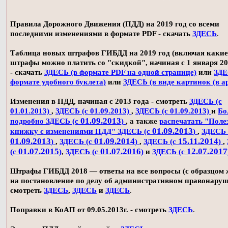
Правила Дорожного Движения (ПДД) на 2019 год со всеми
последними изменениями в формате PDF - скачать
ЗДЕСЬ
.
Таблица новых штрафов ГИБДД на 2019 год (включая какие
штрафы можно платить со "скидкой", начиная с 1 января 20
- скачать
ЗДЕСЬ (в формате PDF на одной странице)
или
ЗДЕ
формате удобного буклета)
или
ЗДЕСЬ (в виде картинок (в а
Изменения в ПДД, начиная с 2013 года - смотреть
ЗДЕСЬ (с
01.01.2013)
,
ЗДЕСЬ (с 01.09.2013)
,
ЗДЕСЬ (с 01.09.2013)
и
Бо
01.09.2013
подробно ЗДЕСЬ (с
)
, а также
распечатать "Поле
01.09.2013
книжку с изменениями ПДД" ЗДЕСЬ (с
)
,
ЗДЕСЬ 
01.09.2013
01.09.2014
15.11.2014
)
,
ЗДЕСЬ (с
)
,
ЗДЕСЬ (с
)
,
01.07.2015
01.07.2016
12.07.2017
(с
)
,
ЗДЕСЬ (с
)
и
ЗДЕСЬ (с
Штрафы ГИБДД 2018 — ответы на все вопросы (с образцом
на постановление по делу об административном правонаруш
смотреть
ЗДЕСЬ
,
ЗДЕСЬ
и
ЗДЕСЬ
.
Поправки в КоАП от 09.05.2013г. - смотреть
ЗДЕСЬ
.