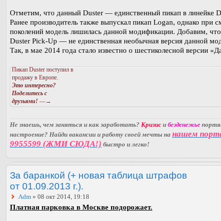
Отметим, что данный Duster — единственный пикап в линейке D
Ранее производитель также выпускал пикап Logan, однако при с
поколений модель лишилась данной модификации. Добавим, что
Duster Pick-Up — не единственная необычная версия данной мо
Так, в мае 2014 года стало известно о шестиколесной версии «Д
Пикап Duster поступил в
продажу в Европе.
Это интересно?
Поделитесь с
друзьями!
—→
Не знаешь, чем заняться и как заработать?
Кризис
и
безденежье
порт
нашем порт
настроение? Найди вакансии и работу своей мечты на
9955599 (ЖМИ СЮДА!)
быстро и легко!
За баранкой (+ новая таблица штрафов
от 01.09.2013 г.).
Adm
» 08 окт 2014, 19:18
Платная парковка в Москве подорожает.