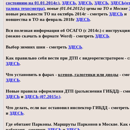
состоянию на 01.01.2014г.)
,
ЗДЕСЬ
,
ЗДЕСЬ
,
ЗДЕСЬ
,
ЗДЕСЬ(о
талона техосмотра)
,
новые (01.04.2012г) цены на ТО в Москве
новые реальности ТО на октябрь 2014г - смотреть
ЗДЕСЬ
и
новшества в ТО на февраль 2018г
ЗДЕСЬ
.
Вся полезная информация об ОСАГО (с 2014г.) с инструкци
(можно скачать в формате Word) - смотреть
ЗДЕСЬ
.
Выбор зимних шин - смотреть
ЗДЕСЬ
.
Как правильно себя вести при ДТП с видеорегистратором - 
ЗДЕСЬ
.
Что установить в фарах -
ксенон, галогенки или диоды
- смо
ЗДЕСЬ
.
Новые правила оформления ДТП (разъяснения ГИБДД) - смо
ЗДЕСЬ
и
ЗДЕСЬ (07.2015г.)
.
Что делать, если вас остановил инспектор ГИБДД - смотрет
и
ЗДЕСЬ
.
Где обитают Парконы. Маршруты Парконов в Москве. Как 
работают - смотреть
ЗДЕСЬ
и
ЗДЕСЬ
.