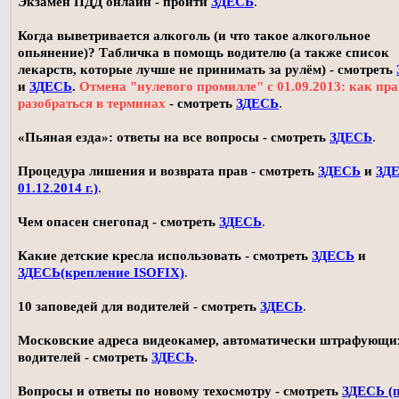
Экзамен ПДД онлайн - пройти
ЗДЕСЬ
.
Когда выветривается алкоголь (и что такое алкогольное
опьянение)? Табличка в помощь водителю (а также список
лекарств, которые лучше не принимать за рулём) - смотреть
и
ЗДЕСЬ
.
Отмена "нулевого промилле" с 01.09.2013: как пр
разобраться в терминах
- смотреть
ЗДЕСЬ
.
«Пьяная езда»: ответы на все вопросы - смотреть
ЗДЕСЬ
.
Процедура лишения и возврата прав - смотреть
ЗДЕСЬ
и
ЗДЕ
01.12.2014 г.)
.
Чем опасен снегопад - смотреть
ЗДЕСЬ
.
Какие детские кресла использовать - смотреть
ЗДЕСЬ
и
ЗДЕСЬ(крепление ISOFIX)
.
10 заповедей для водителей - смотреть
ЗДЕСЬ
.
Московские адреса видеокамер, автоматически штрафующи
водителей - смотреть
ЗДЕСЬ
.
Вопросы и ответы по новому техосмотру - смотреть
ЗДЕСЬ (