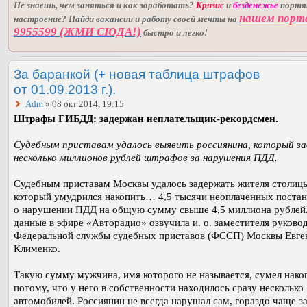
Не знаешь, чем заняться и как заработать?
Кризис
и
безденежье
порт
нашем порт
настроение? Найди вакансии и работу своей мечты на
9955599 (ЖМИ СЮДА!)
быстро и легко!
За баранкой (+ новая таблица штрафов
от 01.09.2013 г.).
Adm
» 08 окт 2014, 19:15
Штрафы ГИБДД: задержан неплательщик-рекордсмен.
Судебным приставам удалось выявить россиянина, который з
несколько миллионов рублей штрафов за нарушения ПДД.
Судебным приставам Москвы удалось задержать жителя столиц
который умудрился накопить… 4,5 тысячи неоплаченных поста
о нарушении ПДД на общую сумму свыше 4,5 миллиона рублей.
данные в эфире «Авторадио» озвучила и. о. заместителя руково
Федеральной службы судебных приставов (ФССП) Москвы Евге
Клименко.
Такую сумму мужчина, имя которого не называется, сумел нако
потому, что у него в собственности находилось сразу несколько
автомобилей. Россиянин не всегда нарушал сам, гораздо чаще з