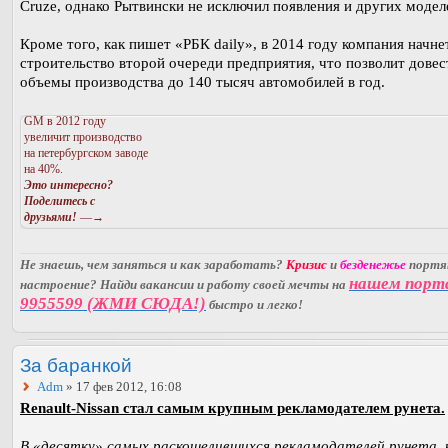
Cruze, однако Рытвински не исключил появления и других модел
Кроме того, как пишет «РБК daily», в 2014 году компания начне
строительство второй очереди предприятия, что позволит довес
объемы производства до 140 тысяч автомобилей в год.
GM в 2012 году
увеличит производство
на петербургском заводе
на 40%.
Это интересно?
Поделитесь с
друзьями!
—→
Не знаешь, чем заняться и как заработать?
Кризис
и
безденежье
порт
нашем порт
настроение? Найди вакансии и работу своей мечты на
9955599 (ЖМИ СЮДА!)
быстро и легко!
За баранкой
Adm
» 17 фев 2012, 16:08
Renault-Nissan стал самым крупным рекламодателем рунета.
В «десятку» самых раскошелившихся рекламодателей рунета,