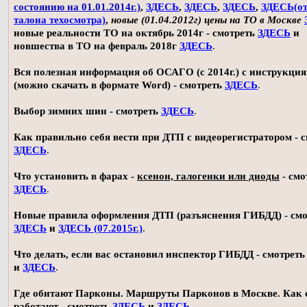
состоянию на 01.01.2014г.)
,
ЗДЕСЬ
,
ЗДЕСЬ
,
ЗДЕСЬ
,
ЗДЕСЬ(о
талона техосмотра)
,
новые (01.04.2012г) цены на ТО в Москве
новые реальности ТО на октябрь 2014г - смотреть
ЗДЕСЬ
и
новшества в ТО на февраль 2018г
ЗДЕСЬ
.
Вся полезная информация об ОСАГО (с 2014г.) с инструкци
(можно скачать в формате Word) - смотреть
ЗДЕСЬ
.
Выбор зимних шин - смотреть
ЗДЕСЬ
.
Как правильно себя вести при ДТП с видеорегистратором - 
ЗДЕСЬ
.
Что установить в фарах -
ксенон, галогенки или диоды
- смо
ЗДЕСЬ
.
Новые правила оформления ДТП (разъяснения ГИБДД) - смо
ЗДЕСЬ
и
ЗДЕСЬ (07.2015г.)
.
Что делать, если вас остановил инспектор ГИБДД - смотрет
и
ЗДЕСЬ
.
Где обитают Парконы. Маршруты Парконов в Москве. Как 
работают - смотреть
ЗДЕСЬ
и
ЗДЕСЬ
.