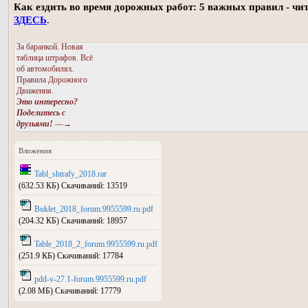
Как ездить во время дорожных работ: 5 важных правил - чи
ЗДЕСЬ
.
За баранкой. Новая
таблица штрафов. Всё
об автомобилях.
Правила Дорожного
Движения.
Это интересно?
Поделитесь с
друзьями!
—→
Вложения
Tabl_shtrafy_2018.rar
(632.53 КБ) Скачиваний: 13519
Buklet_2018_forum.9955599.ru.pdf
(204.32 КБ) Скачиваний: 18957
Table_2018_2_forum.9955599.ru.pdf
(251.9 КБ) Скачиваний: 17784
pdd-v-27.1-forum.9955599.ru.pdf
(2.08 МБ) Скачиваний: 17779