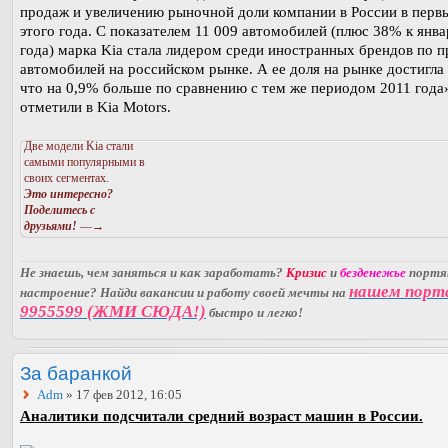
продаж и увеличению рыночной доли компании в России в перв
этого года. С показателем 11 009 автомобилей (плюс 38% к янв
года) марка Kia стала лидером среди иностранных брендов по 
автомобилей на российском рынке. А ее доля на рынке достигла
что на 0,9% больше по сравнению с тем же периодом 2011 года»
отметили в Kia Motors.
Две модели Kia стали
самыми популярными в
своих сегментах.
Это интересно?
Поделитесь с
друзьями!
—→
Не знаешь, чем заняться и как заработать?
Кризис
и
безденежье
порт
нашем порт
настроение? Найди вакансии и работу своей мечты на
9955599 (ЖМИ СЮДА!)
быстро и легко!
За баранкой
Adm
» 17 фев 2012, 16:05
Аналитики подсчитали средний возраст машин в России.