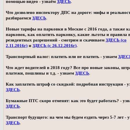
помощью видео - узнаём
ЗДЕСЬ
.
Что дозволено инспектору ДПС на дороге: мифы и реальност
разбираемся
ЗДЕСЬ
.
Новые тарифы на парковки в Москве с 2016 года, а также 
парковок, как оплатить парковку, какие льготы и правила
резидентных разрешений - смотрим и скачиваем
ЗДЕСЬ (со
2.11.2016г)
и
ЗДЕСЬ (с 26.12.2016г)
.
Транспортный налог: платить или не платить - узнаем
ЗДЕС
Что ждет водителей в 2018 году? Все про новые законы, шт
платежи, пошлины и т.д. - узнаем
ЗДЕСЬ
.
Как заплатить штраф со скидкой: подробная инструкция - у
ЗДЕСЬ
.
Бумажные ПТС скоро отменят: как это будет работать? - уз
ЗДЕСЬ
.
Транспорт будущего: на чем мы будем ездить через 5-7 лет - 
ЗДЕСЬ
.