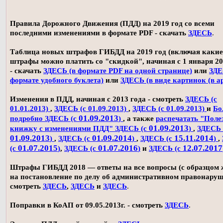
Правила Дорожного Движения (ПДД) на 2019 год со всеми
последними изменениями в формате PDF - скачать
ЗДЕСЬ
.
Таблица новых штрафов ГИБДД на 2019 год (включая какие
штрафы можно платить со "скидкой", начиная с 1 января 20
- скачать
ЗДЕСЬ (в формате PDF на одной странице)
или
ЗДЕ
формате удобного буклета)
или
ЗДЕСЬ (в виде картинок (в а
Изменения в ПДД, начиная с 2013 года - смотреть
ЗДЕСЬ (с
01.01.2013)
,
ЗДЕСЬ (с 01.09.2013)
,
ЗДЕСЬ (с 01.09.2013)
и
Бо
01.09.2013
подробно ЗДЕСЬ (с
)
, а также
распечатать "Поле
01.09.2013
книжку с изменениями ПДД" ЗДЕСЬ (с
)
,
ЗДЕСЬ 
01.09.2013
01.09.2014
15.11.2014
)
,
ЗДЕСЬ (с
)
,
ЗДЕСЬ (с
)
,
01.07.2015
01.07.2016
12.07.2017
(с
)
,
ЗДЕСЬ (с
)
и
ЗДЕСЬ (с
Штрафы ГИБДД 2018 — ответы на все вопросы (с образцом
на постановление по делу об административном правонаруш
смотреть
ЗДЕСЬ
,
ЗДЕСЬ
и
ЗДЕСЬ
.
Поправки в КоАП от 09.05.2013г. - смотреть
ЗДЕСЬ
.