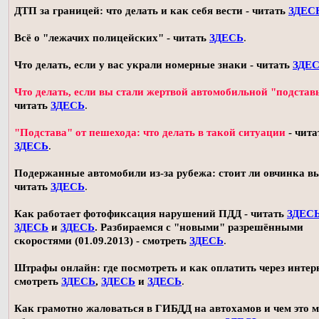
ДТП за границей: что делать и как себя вести - читать
ЗДЕС
Всё о "лежачих полицейских" - читать
ЗДЕСЬ
.
Что делать, если у вас украли номерные знаки - читать
ЗДЕ
Что делать, если вы стали жертвой автомобильной "подстав
читать
ЗДЕСЬ
.
"Подстава" от пешехода: что делать в такой ситуации
- чита
ЗДЕСЬ
.
Подержанные автомобили из-за рубежа: стоит ли овчинка в
читать
ЗДЕСЬ
.
Как работает фотофиксация нарушений ПДД - читать
ЗДЕС
ЗДЕСЬ
и
ЗДЕСЬ
. Разбираемся с "новыми" разрешёнными
скоростями (01.09.2013) - смотреть
ЗДЕСЬ
.
Штрафы онлайн: где посмотреть и как оплатить через интерн
смотреть
ЗДЕСЬ
,
ЗДЕСЬ
и
ЗДЕСЬ
.
Как грамотно жаловаться в ГИБДД на автохамов и чем это 