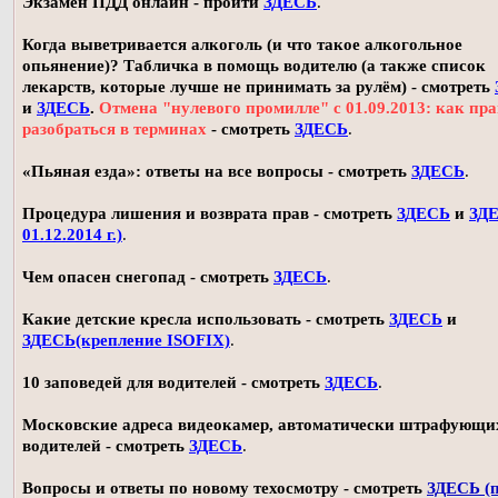
Экзамен ПДД онлайн - пройти
ЗДЕСЬ
.
Когда выветривается алкоголь (и что такое алкогольное
опьянение)? Табличка в помощь водителю (а также список
лекарств, которые лучше не принимать за рулём) - смотреть
и
ЗДЕСЬ
.
Отмена "нулевого промилле" с 01.09.2013: как пр
разобраться в терминах
- смотреть
ЗДЕСЬ
.
«Пьяная езда»: ответы на все вопросы - смотреть
ЗДЕСЬ
.
Процедура лишения и возврата прав - смотреть
ЗДЕСЬ
и
ЗДЕ
01.12.2014 г.)
.
Чем опасен снегопад - смотреть
ЗДЕСЬ
.
Какие детские кресла использовать - смотреть
ЗДЕСЬ
и
ЗДЕСЬ(крепление ISOFIX)
.
10 заповедей для водителей - смотреть
ЗДЕСЬ
.
Московские адреса видеокамер, автоматически штрафующи
водителей - смотреть
ЗДЕСЬ
.
Вопросы и ответы по новому техосмотру - смотреть
ЗДЕСЬ (