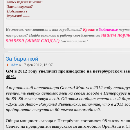
самых надежных машин.
Это интересно?
Поделитесь с
друзьями!
—→
Не знаешь, чем заняться и как заработать?
Кризис
и
безденежье
порт
нашем порт
настроение? Найди вакансии и работу своей мечты на
9955599 (ЖМИ СЮДА!)
быстро и легко!
За баранкой
Adm
» 17 фев 2012, 16:07
GM в 2012 году увеличит производство на петербургском зав
40%.
Американский автоконцерн General Motors в 2012 году планиру
увеличить выпуск автомобилей на своем заводе в Петербурге н
до 85–86 тысяч штук в год. Об этом сообщил генеральный ди
«Джи Эм Авто» Ромуальд Рытвински, напомнив, что в 2011 го
предприятие выпустило 60 тысяч автомобилей.
Общая мощность завода в Петербурге составляет 98 тысяч маши
Сейчас на предприятии выпускаются автомобили Opel Astra и Ch