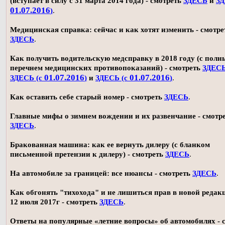
(вступает в силу с 31 марта 2014 года) - смотреть
ЗДЕСЬ
и
ЗД
01.07.2016
)
.
Медицинская справка: сейчас и как хотят изменить - смотре
ЗДЕСЬ
.
Как получить водительскую медсправку в 2018 году (с пол
перечнем медицинских противопоказаний) - смотреть
ЗДЕС
01.07.2016
01.07.2016
ЗДЕСЬ (с
)
и
ЗДЕСЬ (с
)
.
Как оставить себе старый номер - смотреть
ЗДЕСЬ
.
Главные мифы о зимнем вождении и их развенчание - смотр
ЗДЕСЬ
.
Бракованная машина: как ее вернуть дилеру (с бланком
письменной претензии к дилеру) - смотреть
ЗДЕСЬ
.
На автомобиле за границей: все нюансы - смотреть
ЗДЕСЬ
.
Как обгонять "тихохода" и не лишиться прав в новой редак
12 июля 2017г - смотреть
ЗДЕСЬ
.
Ответы на популярные «летние вопросы» об автомобилях - 