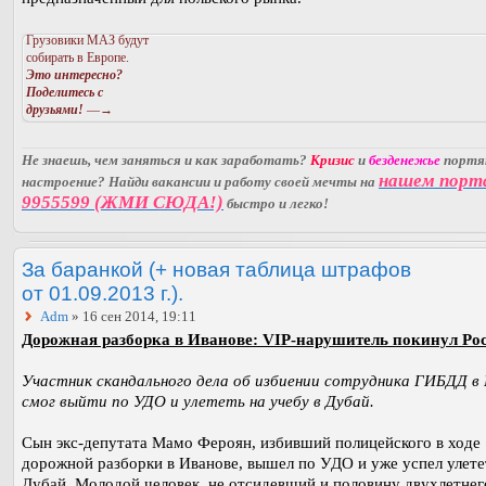
Грузовики МАЗ будут
собирать в Европе.
Это интересно?
Поделитесь с
друзьями!
—→
Не знаешь, чем заняться и как заработать?
Кризис
и
безденежье
порт
нашем порт
настроение? Найди вакансии и работу своей мечты на
9955599 (ЖМИ СЮДА!)
быстро и легко!
За баранкой (+ новая таблица штрафов
от 01.09.2013 г.).
Adm
» 16 сен 2014, 19:11
Дорожная разборка в Иванове: VIP-нарушитель покинул Ро
Участник скандального дела об избиении сотрудника ГИБДД в
смог выйти по УДО и улететь на учебу в Дубай.
Сын экс-депутата Мамо Фероян, избивший полицейского в ходе
дорожной разборки в Иванове, вышел по УДО и уже успел улете
Дубай. Молодой человек, не отсидевший и половину двухлетнег