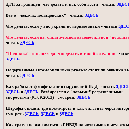
ДТП за границей: что делать и как себя вести - читать
ЗДЕС
Всё о "лежачих полицейских" - читать
ЗДЕСЬ
.
Что делать, если у вас украли номерные знаки - читать
ЗДЕ
Что делать, если вы стали жертвой автомобильной "подстав
читать
ЗДЕСЬ
.
"Подстава" от пешехода: что делать в такой ситуации
- чита
ЗДЕСЬ
.
Подержанные автомобили из-за рубежа: стоит ли овчинка в
читать
ЗДЕСЬ
.
Как работает фотофиксация нарушений ПДД - читать
ЗДЕС
ЗДЕСЬ
и
ЗДЕСЬ
. Разбираемся с "новыми" разрешёнными
скоростями (01.09.2013) - смотреть
ЗДЕСЬ
.
Штрафы онлайн: где посмотреть и как оплатить через интерн
смотреть
ЗДЕСЬ
,
ЗДЕСЬ
и
ЗДЕСЬ
.
Как грамотно жаловаться в ГИБДД на автохамов и чем это 