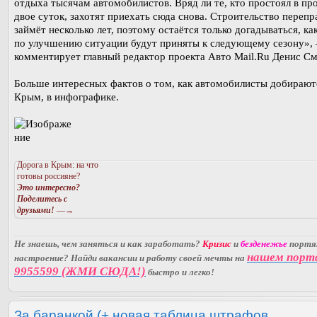
отдыха тысячам автомобилистов. Вряд ли те, кто простоял в пр
двое суток, захотят приехать сюда снова. Строительство перепр
займёт несколько лет, поэтому остаётся только догадываться, к
по улучшению ситуации будут приняты к следующему сезону»,
комментирует главный редактор проекта Авто Mail.Ru Денис См
Больше интересных фактов о том, как автомобилисты добирают
Крым, в инфографике.
Дорога в Крым: на что
готовы россияне?
Это интересно?
Поделитесь с
друзьями!
—→
Не знаешь, чем заняться и как заработать?
Кризис
и
безденежье
порт
нашем порт
настроение? Найди вакансии и работу своей мечты на
9955599 (ЖМИ СЮДА!)
быстро и легко!
За баранкой (+ новая таблица штрафов