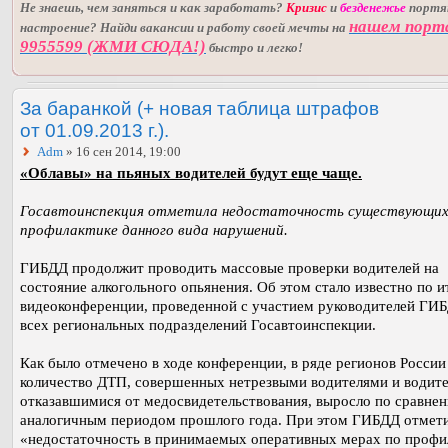
Не знаешь, чем заняться и как заработать?
Кризис
и
безденежье
порт
нашем порт
настроение? Найди вакансии и работу своей мечты на
9955599 (ЖМИ СЮДА!)
быстро и легко!
За баранкой (+ новая таблица штрафов
от 01.09.2013 г.).
Adm
» 16 сен 2014, 19:00
«Облавы» на пьяных водителей будут еще чаще.
Госавтоинспекция отметила недостаточность существующих
профилактике данного вида нарушений.
ГИБДД продолжит проводить массовые проверки водителей на
состояние алкогольного опьянения. Об этом стало известно по и
видеоконференции, проведенной с участием руководителей ГИ
всех региональных подразделений Госавтоинспекции.
Как было отмечено в ходе конференции, в ряде регионов Росси
количество ДТП, совершенных нетрезвыми водителями и водит
отказавшимися от медосвидетельствования, выросло по сравнен
аналогичным периодом прошлого года. При этом ГИБДД отмет
«недостаточность в принимаемых оперативных мерах по профи