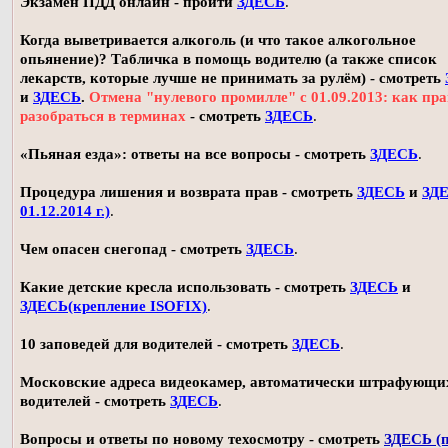
Экзамен ПДД онлайн - пройти
ЗДЕСЬ
.
Когда выветривается алкоголь (и что такое алкогольное
опьянение)? Табличка в помощь водителю (а также список
лекарств, которые лучше не принимать за рулём) - смотреть
и
ЗДЕСЬ
.
Отмена "нулевого промилле" с 01.09.2013: как пр
разобраться в терминах
- смотреть
ЗДЕСЬ
.
«Пьяная езда»: ответы на все вопросы - смотреть
ЗДЕСЬ
.
Процедура лишения и возврата прав - смотреть
ЗДЕСЬ
и
ЗДЕ
01.12.2014 г.)
.
Чем опасен снегопад - смотреть
ЗДЕСЬ
.
Какие детские кресла использовать - смотреть
ЗДЕСЬ
и
ЗДЕСЬ(крепление ISOFIX)
.
10 заповедей для водителей - смотреть
ЗДЕСЬ
.
Московские адреса видеокамер, автоматически штрафующи
водителей - смотреть
ЗДЕСЬ
.
Вопросы и ответы по новому техосмотру - смотреть
ЗДЕСЬ (