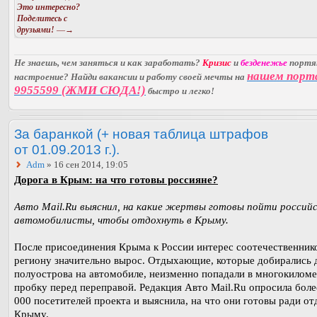
Это интересно?
Поделитесь с
друзьями!
—→
Не знаешь, чем заняться и как заработать?
Кризис
и
безденежье
порт
нашем порт
настроение? Найди вакансии и работу своей мечты на
9955599 (ЖМИ СЮДА!)
быстро и легко!
За баранкой (+ новая таблица штрафов
от 01.09.2013 г.).
Adm
» 16 сен 2014, 19:05
Дорога в Крым: на что готовы россияне?
Авто Mail.Ru выяснил, на какие жертвы готовы пойти россий
автомобилисты, чтобы отдохнуть в Крыму.
После присоединения Крыма к России интерес соотечественник
региону значительно вырос. Отдыхающие, которые добирались 
полуострова на автомобиле, неизменно попадали в многокилом
пробку перед переправой. Редакция Авто Mail.Ru опросила боле
000 посетителей проекта и выяснила, на что они готовы ради от
Крыму.