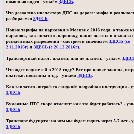
помощью видео - узнаём
ЗДЕСЬ
.
Что дозволено инспектору ДПС на дороге: мифы и реальност
разбираемся
ЗДЕСЬ
.
Новые тарифы на парковки в Москве с 2016 года, а также 
парковок, как оплатить парковку, какие льготы и правила
резидентных разрешений - смотрим и скачиваем
ЗДЕСЬ (со
2.11.2016г)
и
ЗДЕСЬ (с 26.12.2016г)
.
Транспортный налог: платить или не платить - узнаем
ЗДЕС
Что ждет водителей в 2018 году? Все про новые законы, шт
платежи, пошлины и т.д. - узнаем
ЗДЕСЬ
.
Как заплатить штраф со скидкой: подробная инструкция - у
ЗДЕСЬ
.
Бумажные ПТС скоро отменят: как это будет работать? - уз
ЗДЕСЬ
.
Транспорт будущего: на чем мы будем ездить через 5-7 лет - 
ЗДЕСЬ
.