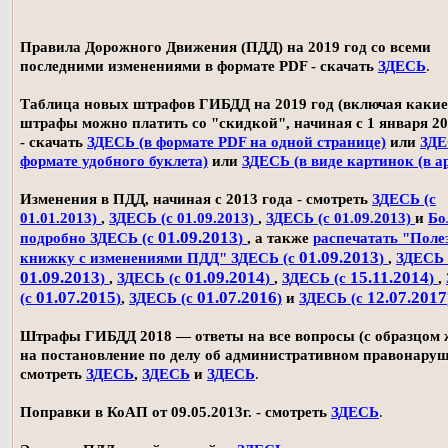
Правила Дорожного Движения (ПДД) на 2019 год со всеми
последними изменениями в формате PDF - скачать
ЗДЕСЬ
.
Таблица новых штрафов ГИБДД на 2019 год (включая какие
штрафы можно платить со "скидкой", начиная с 1 января 20
- скачать
ЗДЕСЬ (в формате PDF на одной странице)
или
ЗДЕ
формате удобного буклета)
или
ЗДЕСЬ (в виде картинок (в а
Изменения в ПДД, начиная с 2013 года - смотреть
ЗДЕСЬ (с
01.01.2013)
,
ЗДЕСЬ (с 01.09.2013)
,
ЗДЕСЬ (с 01.09.2013)
и
Бо
01.09.2013
подробно ЗДЕСЬ (с
)
, а также
распечатать "Поле
01.09.2013
книжку с изменениями ПДД" ЗДЕСЬ (с
)
,
ЗДЕСЬ 
01.09.2013
01.09.2014
15.11.2014
)
,
ЗДЕСЬ (с
)
,
ЗДЕСЬ (с
)
,
01.07.2015
01.07.2016
12.07.2017
(с
)
,
ЗДЕСЬ (с
)
и
ЗДЕСЬ (с
Штрафы ГИБДД 2018 — ответы на все вопросы (с образцом
на постановление по делу об административном правонаруш
смотреть
ЗДЕСЬ
,
ЗДЕСЬ
и
ЗДЕСЬ
.
Поправки в КоАП от 09.05.2013г. - смотреть
ЗДЕСЬ
.