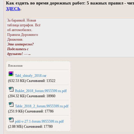
Как ездить во время дорожных работ: 5 важных правил - чи
ЗДЕСЬ
.
За баранкой. Новая
таблица штрафов. Всё
об автомобилях.
Правила Дорожного
Движения.
Это интересно?
Поделитесь с
друзьями!
—→
Вложения
Tabl_shtrafy_2018.rar
(632.53 КБ) Скачиваний: 13522
Buklet_2018_forum.9955599.ru.pdf
(204.32 КБ) Скачиваний: 18960
Table_2018_2_forum.9955599.ru.pdf
(251.9 КБ) Скачиваний: 17786
pdd-v-27.1-forum.9955599.ru.pdf
(2.08 МБ) Скачиваний: 17780