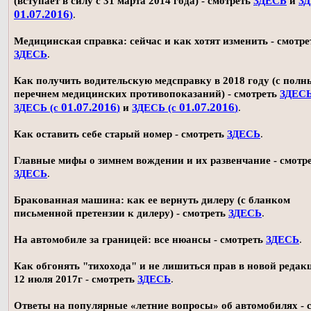
(вступает в силу с 31 марта 2014 года) - смотреть
ЗДЕСЬ
и
ЗД
01.07.2016
)
.
Медицинская справка: сейчас и как хотят изменить - смотре
ЗДЕСЬ
.
Как получить водительскую медсправку в 2018 году (с пол
перечнем медицинских противопоказаний) - смотреть
ЗДЕС
01.07.2016
01.07.2016
ЗДЕСЬ (с
)
и
ЗДЕСЬ (с
)
.
Как оставить себе старый номер - смотреть
ЗДЕСЬ
.
Главные мифы о зимнем вождении и их развенчание - смотр
ЗДЕСЬ
.
Бракованная машина: как ее вернуть дилеру (с бланком
письменной претензии к дилеру) - смотреть
ЗДЕСЬ
.
На автомобиле за границей: все нюансы - смотреть
ЗДЕСЬ
.
Как обгонять "тихохода" и не лишиться прав в новой редак
12 июля 2017г - смотреть
ЗДЕСЬ
.
Ответы на популярные «летние вопросы» об автомобилях - 