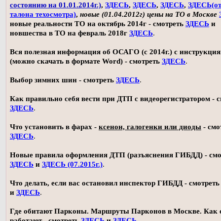
состоянию на 01.01.2014г.)
,
ЗДЕСЬ
,
ЗДЕСЬ
,
ЗДЕСЬ
,
ЗДЕСЬ(о
талона техосмотра)
,
новые (01.04.2012г) цены на ТО в Москве
новые реальности ТО на октябрь 2014г - смотреть
ЗДЕСЬ
и
новшества в ТО на февраль 2018г
ЗДЕСЬ
.
Вся полезная информация об ОСАГО (с 2014г.) с инструкци
(можно скачать в формате Word) - смотреть
ЗДЕСЬ
.
Выбор зимних шин - смотреть
ЗДЕСЬ
.
Как правильно себя вести при ДТП с видеорегистратором - 
ЗДЕСЬ
.
Что установить в фарах -
ксенон, галогенки или диоды
- смо
ЗДЕСЬ
.
Новые правила оформления ДТП (разъяснения ГИБДД) - смо
ЗДЕСЬ
и
ЗДЕСЬ (07.2015г.)
.
Что делать, если вас остановил инспектор ГИБДД - смотрет
и
ЗДЕСЬ
.
Где обитают Парконы. Маршруты Парконов в Москве. Как 
работают - смотреть
ЗДЕСЬ
и
ЗДЕСЬ
.