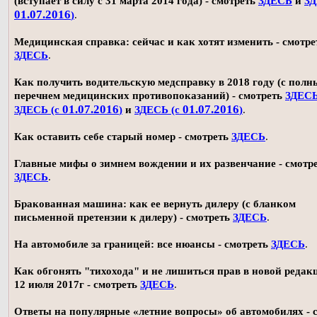
(вступает в силу с 31 марта 2014 года) - смотреть
ЗДЕСЬ
и
ЗД
01.07.2016
)
.
Медицинская справка: сейчас и как хотят изменить - смотре
ЗДЕСЬ
.
Как получить водительскую медсправку в 2018 году (с пол
перечнем медицинских противопоказаний) - смотреть
ЗДЕС
01.07.2016
01.07.2016
ЗДЕСЬ (с
)
и
ЗДЕСЬ (с
)
.
Как оставить себе старый номер - смотреть
ЗДЕСЬ
.
Главные мифы о зимнем вождении и их развенчание - смотр
ЗДЕСЬ
.
Бракованная машина: как ее вернуть дилеру (с бланком
письменной претензии к дилеру) - смотреть
ЗДЕСЬ
.
На автомобиле за границей: все нюансы - смотреть
ЗДЕСЬ
.
Как обгонять "тихохода" и не лишиться прав в новой редак
12 июля 2017г - смотреть
ЗДЕСЬ
.
Ответы на популярные «летние вопросы» об автомобилях - 