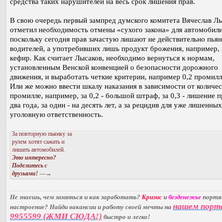
средства таких нарушителей на весь срок лишения прав.
В свою очередь первый зампред думского комитета Вячеслав Л
отметил необходимость отмены «сухого закона» для автомобили
поскольку сегодня прав зачастую лишают не действительно пья
водителей, а употребивших лишь продукт брожения, например, 
кефир. Как считает Лысаков, необходимо вернуться к нормам,
установленным Венской конвенцией о безопасности дорожного
движения, и выработать четкие критерии, например 0,2 промилле
Или же можно ввести шкалу наказания в зависимости от количес
промилле, например, за 0,2 - большой штраф, за 0,3 - лишение п
два года, за один - на десять лет, а за рецидив для уже лишенных
уголовную ответственность.
За повторную пьянку за
рулем хотят сажать и
лишать автомобилей.
Это интересно?
Поделитесь с
друзьями!
—→
Не знаешь, чем заняться и как заработать?
Кризис
и
безденежье
порт
нашем порт
настроение? Найди вакансии и работу своей мечты на
9955599 (ЖМИ СЮДА!)
быстро и легко!