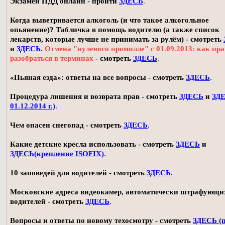
Экзамен ПДД онлайн - пройти
ЗДЕСЬ
.
Когда выветривается алкоголь (и что такое алкогольное
опьянение)? Табличка в помощь водителю (а также список
лекарств, которые лучше не принимать за рулём) - смотреть
и
ЗДЕСЬ
.
Отмена "нулевого промилле" с 01.09.2013: как пр
разобраться в терминах
- смотреть
ЗДЕСЬ
.
«Пьяная езда»: ответы на все вопросы - смотреть
ЗДЕСЬ
.
Процедура лишения и возврата прав - смотреть
ЗДЕСЬ
и
ЗДЕ
01.12.2014 г.)
.
Чем опасен снегопад - смотреть
ЗДЕСЬ
.
Какие детские кресла использовать - смотреть
ЗДЕСЬ
и
ЗДЕСЬ(крепление ISOFIX)
.
10 заповедей для водителей - смотреть
ЗДЕСЬ
.
Московские адреса видеокамер, автоматически штрафующи
водителей - смотреть
ЗДЕСЬ
.
Вопросы и ответы по новому техосмотру - смотреть
ЗДЕСЬ (