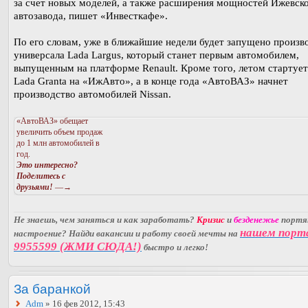
за счет новых моделей, а также расширения мощностей Ижевск
автозавода, пишет «Инвесткафе».
По его словам, уже в ближайшие недели будет запущено произв
универсала Lada Largus, который станет первым автомобилем,
выпущенным на платформе Renault. Кроме того, летом стартует
Lada Granta на «ИжАвто», а в конце года «АвтоВАЗ» начнет
производство автомобилей Nissan.
«АвтоВАЗ» обещает
увеличить объем продаж
до 1 млн автомобилей в
год.
Это интересно?
Поделитесь с
друзьями!
—→
Не знаешь, чем заняться и как заработать?
Кризис
и
безденежье
порт
нашем порт
настроение? Найди вакансии и работу своей мечты на
9955599 (ЖМИ СЮДА!)
быстро и легко!
За баранкой
Adm
» 16 фев 2012, 15:43