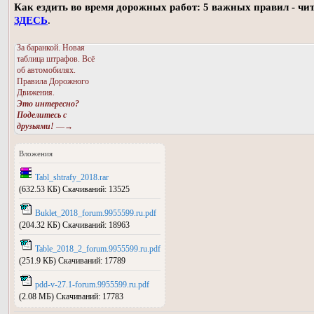
Как ездить во время дорожных работ: 5 важных правил - чи
ЗДЕСЬ
.
За баранкой. Новая
таблица штрафов. Всё
об автомобилях.
Правила Дорожного
Движения.
Это интересно?
Поделитесь с
друзьями!
—→
Вложения
Tabl_shtrafy_2018.rar
(632.53 КБ) Скачиваний: 13525
Buklet_2018_forum.9955599.ru.pdf
(204.32 КБ) Скачиваний: 18963
Table_2018_2_forum.9955599.ru.pdf
(251.9 КБ) Скачиваний: 17789
pdd-v-27.1-forum.9955599.ru.pdf
(2.08 МБ) Скачиваний: 17783