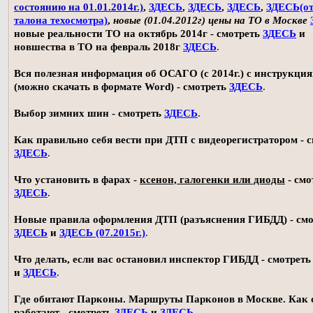
состоянию на 01.01.2014г.)
,
ЗДЕСЬ
,
ЗДЕСЬ
,
ЗДЕСЬ
,
ЗДЕСЬ(о
талона техосмотра)
,
новые (01.04.2012г) цены на ТО в Москве
новые реальности ТО на октябрь 2014г - смотреть
ЗДЕСЬ
и
новшества в ТО на февраль 2018г
ЗДЕСЬ
.
Вся полезная информация об ОСАГО (с 2014г.) с инструкци
(можно скачать в формате Word) - смотреть
ЗДЕСЬ
.
Выбор зимних шин - смотреть
ЗДЕСЬ
.
Как правильно себя вести при ДТП с видеорегистратором - 
ЗДЕСЬ
.
Что установить в фарах -
ксенон, галогенки или диоды
- смо
ЗДЕСЬ
.
Новые правила оформления ДТП (разъяснения ГИБДД) - смо
ЗДЕСЬ
и
ЗДЕСЬ (07.2015г.)
.
Что делать, если вас остановил инспектор ГИБДД - смотрет
и
ЗДЕСЬ
.
Где обитают Парконы. Маршруты Парконов в Москве. Как 
работают - смотреть
ЗДЕСЬ
и
ЗДЕСЬ
.