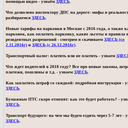
помощью видео - узнаём
ЗДЕСЬ
.
Что дозволено инспектору ДПС на дороге: мифы и реальност
разбираемся
ЗДЕСЬ
.
Новые тарифы на парковки в Москве с 2016 года, а также 
парковок, как оплатить парковку, какие льготы и правила
резидентных разрешений - смотрим и скачиваем
ЗДЕСЬ (со
2.11.2016г)
и
ЗДЕСЬ (с 26.12.2016г)
.
Транспортный налог: платить или не платить - узнаем
ЗДЕС
Что ждет водителей в 2018 году? Все про новые законы, шт
платежи, пошлины и т.д. - узнаем
ЗДЕСЬ
.
Как заплатить штраф со скидкой: подробная инструкция - у
ЗДЕСЬ
.
Бумажные ПТС скоро отменят: как это будет работать? - уз
ЗДЕСЬ
.
Транспорт будущего: на чем мы будем ездить через 5-7 лет - 
ЗДЕСЬ
.