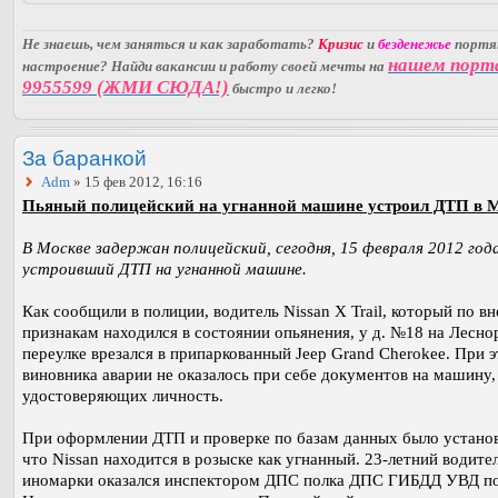
Не знаешь, чем заняться и как заработать?
Кризис
и
безденежье
порт
нашем порт
настроение? Найди вакансии и работу своей мечты на
9955599 (ЖМИ СЮДА!)
быстро и легко!
За баранкой
Adm
» 15 фев 2012, 16:16
Пьяный полицейский на угнанной машине устроил ДТП в М
В Москве задержан полицейский, сегодня, 15 февраля 2012 года
устроивший ДТП на угнанной машине.
Как сообщили в полиции, водитель Nissan X Trail, который по 
признакам находился в состоянии опьянения, у д. №18 на Лесн
переулке врезался в припаркованный Jeep Grand Cherokee. При э
виновника аварии не оказалось при себе документов на машину,
удостоверяющих личность.
При оформлении ДТП и проверке по базам данных было устано
что Nissan находится в розыске как угнанный. 23-летний водите
иномарки оказался инспектором ДПС полка ДПС ГИБДД УВД п