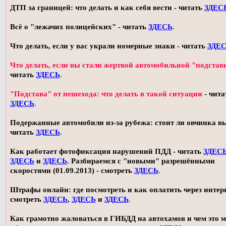
ДТП за границей: что делать и как себя вести - читать
ЗДЕС
Всё о "лежачих полицейских" - читать
ЗДЕСЬ
.
Что делать, если у вас украли номерные знаки - читать
ЗДЕ
Что делать, если вы стали жертвой автомобильной "подстав
читать
ЗДЕСЬ
.
"Подстава" от пешехода: что делать в такой ситуации
- чита
ЗДЕСЬ
.
Подержанные автомобили из-за рубежа: стоит ли овчинка в
читать
ЗДЕСЬ
.
Как работает фотофиксация нарушений ПДД - читать
ЗДЕС
ЗДЕСЬ
и
ЗДЕСЬ
. Разбираемся с "новыми" разрешёнными
скоростями (01.09.2013) - смотреть
ЗДЕСЬ
.
Штрафы онлайн: где посмотреть и как оплатить через интерн
смотреть
ЗДЕСЬ
,
ЗДЕСЬ
и
ЗДЕСЬ
.
Как грамотно жаловаться в ГИБДД на автохамов и чем это 