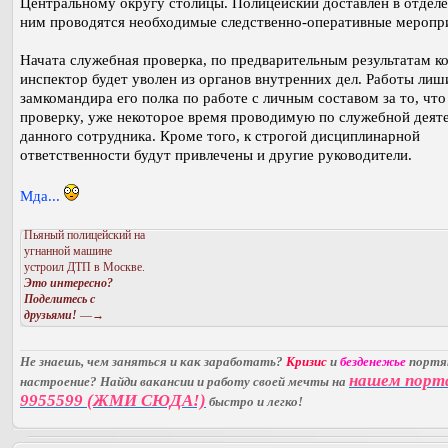
Центральному округу столицы. Полицейский доставлен в отделе
ним проводятся необходимые следственно-оперативные меропр
Начата служебная проверка, по предварительным результатам к
инспектор будет уволен из органов внутренних дел. Работы лиш
замкомандира его полка по работе с личным составом за то, что
проверку, уже некоторое время проводимую по служебной деят
данного сотрудника. Кроме того, к строгой дисциплинарной
ответственности будут привлечены и другие руководители.
Мда...
Пьяный полицейский на
угнанной машине
устроил ДТП в Москве.
Это интересно?
Поделитесь с
друзьями!
—→
Не знаешь, чем заняться и как заработать?
Кризис
и
безденежье
порт
нашем порт
настроение? Найди вакансии и работу своей мечты на
9955599 (ЖМИ СЮДА!)
быстро и легко!