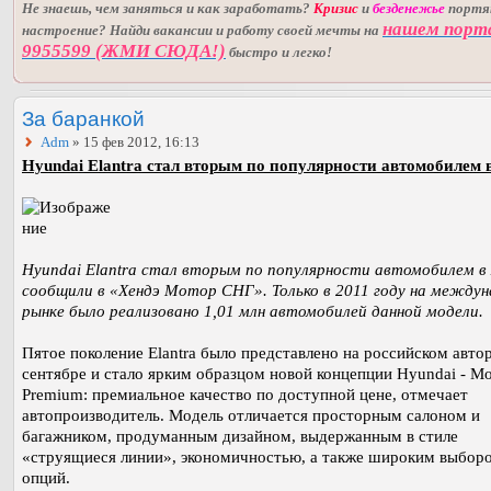
Не знаешь, чем заняться и как заработать?
Кризис
и
безденежье
порт
нашем порт
настроение? Найди вакансии и работу своей мечты на
9955599 (ЖМИ СЮДА!)
быстро и легко!
За баранкой
Adm
» 15 фев 2012, 16:13
Hyundai Elantra стал вторым по популярности автомобилем в
Hyundai Elantra стал вторым по популярности автомобилем в
сообщили в «Хендэ Мотор СНГ». Только в 2011 году на между
рынке было реализовано 1,01 млн автомобилей данной модели.
Пятое поколение Elantra было представлено на российском авто
сентябре и стало ярким образцом новой концепции Hyundai - M
Premium: премиальное качество по доступной цене, отмечает
автопроизводитель. Модель отличается просторным салоном и
багажником, продуманным дизайном, выдержанным в стиле
«cтруящиеся линии», экономичностью, а также широким выбор
опций.