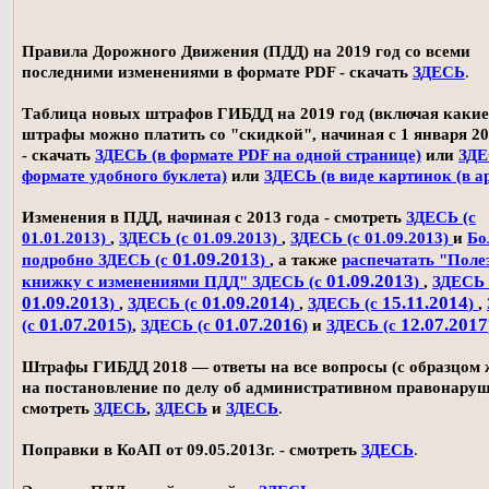
Правила Дорожного Движения (ПДД) на 2019 год со всеми
последними изменениями в формате PDF - скачать
ЗДЕСЬ
.
Таблица новых штрафов ГИБДД на 2019 год (включая какие
штрафы можно платить со "скидкой", начиная с 1 января 20
- скачать
ЗДЕСЬ (в формате PDF на одной странице)
или
ЗДЕ
формате удобного буклета)
или
ЗДЕСЬ (в виде картинок (в а
Изменения в ПДД, начиная с 2013 года - смотреть
ЗДЕСЬ (с
01.01.2013)
,
ЗДЕСЬ (с 01.09.2013)
,
ЗДЕСЬ (с 01.09.2013)
и
Бо
01.09.2013
подробно ЗДЕСЬ (с
)
, а также
распечатать "Поле
01.09.2013
книжку с изменениями ПДД" ЗДЕСЬ (с
)
,
ЗДЕСЬ 
01.09.2013
01.09.2014
15.11.2014
)
,
ЗДЕСЬ (с
)
,
ЗДЕСЬ (с
)
,
01.07.2015
01.07.2016
12.07.2017
(с
)
,
ЗДЕСЬ (с
)
и
ЗДЕСЬ (с
Штрафы ГИБДД 2018 — ответы на все вопросы (с образцом
на постановление по делу об административном правонаруш
смотреть
ЗДЕСЬ
,
ЗДЕСЬ
и
ЗДЕСЬ
.
Поправки в КоАП от 09.05.2013г. - смотреть
ЗДЕСЬ
.