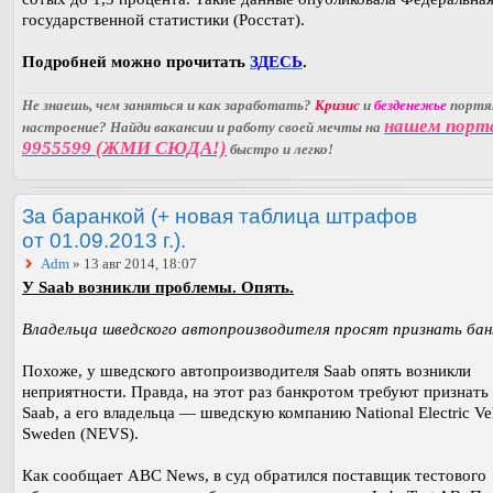
государственной статистики (Росстат).
Подробней можно прочитать
ЗДЕСЬ
.
Не знаешь, чем заняться и как заработать?
Кризис
и
безденежье
порт
нашем порт
настроение? Найди вакансии и работу своей мечты на
9955599 (ЖМИ СЮДА!)
быстро и легко!
За баранкой (+ новая таблица штрафов
от 01.09.2013 г.).
Adm
» 13 авг 2014, 18:07
У Saab возникли проблемы. Опять.
Владельца шведского автопроизводителя просят признать ба
Похоже, у шведского автопроизводителя Saab опять возникли
неприятности. Правда, на этот раз банкротом требуют признать
Saab, а его владельца — шведскую компанию National Electric Veh
Sweden (NEVS).
Как сообщает ABC News, в суд обратился поставщик тестового