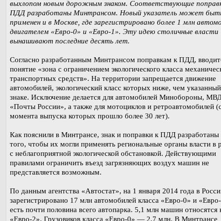
выхлопом новым дорожным знаком. Соответствующие поправк
ПДД разработаны Минтрансом. Новый указатель может быт
применен и в Москве, где зарегистрировано более 1 млн автом
двигателем «Евро-0» и «Евро-1». Эту идею столичные власти
вынашивают последние десять лет.
Согласно разработанным Минтрансом поправкам к ПДД, вводит
понятие «зона с ограничением экологического класса механичес
транспортных средств». На территории запрещается движение
автомобилей, экологический класс которых ниже, чем указанный
знаке. Исключение делается для автомобилей Минобороны, МВ
«Почты России», а также для мотоциклов и ретроавтомобилей (
момента выпуска которых прошло более 30 лет).
Как пояснили в Минтрансе, знак и поправки к ПДД разработаны
того, чтобы их могли применять региональные органы власти в 
с неблагоприятной экологической обстановкой. Действующими
правилами ограничить въезд загрязняющих воздух машин не
представляется возможным.
По данным агентства «Автостат», на 1 января 2014 года в Росс
зарегистрировано 17 млн автомобилей класса «Евро-0» и «Евро-
есть почти половина всего автопарка. 5,1 млн машин относятся 
«Евро-2». Грузовиков класса «Евро-0» — 2,7 млн. В Минтрансе