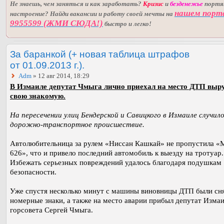
Не знаешь, чем заняться и как заработать?
Кризис
и
безденежье
порт
нашем порт
настроение? Найди вакансии и работу своей мечты на
9955599 (ЖМИ СЮДА!)
быстро и легко!
За баранкой (+ новая таблица штрафов
от 01.09.2013 г.).
Adm
» 12 авг 2014, 18:29
В Измаиле депутат Чмыга лично приехал на место ДТП выр
свою знакомую.
На пересечении улиц Бендерской и Савицкого в Измаиле случил
дорожно-транспортное происшествие.
Автолюбительница за рулем «Ниссан Кашкай» не пропустила «
626», что и привело последний автомобиль к выезду на тротуар.
Избежать серьезных повреждений удалось благодаря подушкам
безопасности.
Уже спустя несколько минут с машины виновницы ДТП были сн
номерные знаки, а также на место аварии прибыл депутат Изма
горсовета Сергей Чмыга.