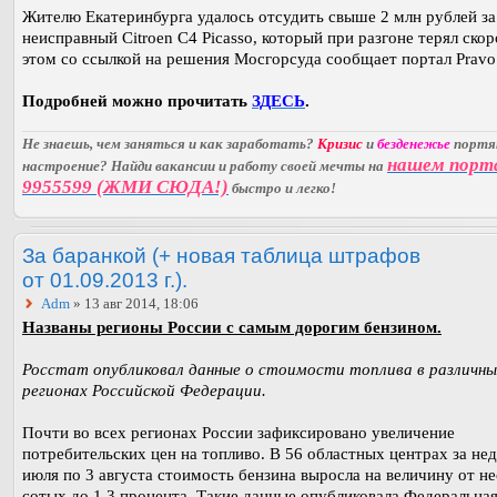
Жителю Екатеринбурга удалось отсудить свыше 2 млн рублей за
неисправный Citroen C4 Picasso, который при разгоне терял скор
этом со ссылкой на решения Мосгорсуда сообщает портал Pravo.
Подробней можно прочитать
ЗДЕСЬ
.
Не знаешь, чем заняться и как заработать?
Кризис
и
безденежье
порт
нашем порт
настроение? Найди вакансии и работу своей мечты на
9955599 (ЖМИ СЮДА!)
быстро и легко!
За баранкой (+ новая таблица штрафов
от 01.09.2013 г.).
Adm
» 13 авг 2014, 18:06
Названы регионы России с самым дорогим бензином.
Росстат опубликовал данные о стоимости топлива в различны
регионах Российской Федерации.
Почти во всех регионах России зафиксировано увеличение
потребительских цен на топливо. В 56 областных центрах за нед
июля по 3 августа стоимость бензина выросла на величину от н
сотых до 1,3 процента. Такие данные опубликовала Федеральна