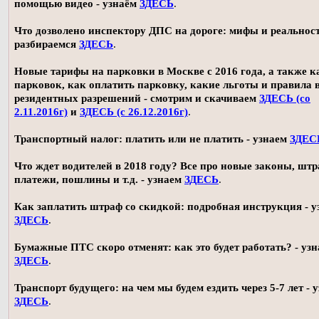
помощью видео - узнаём
ЗДЕСЬ
.
Что дозволено инспектору ДПС на дороге: мифы и реальност
разбираемся
ЗДЕСЬ
.
Новые тарифы на парковки в Москве с 2016 года, а также 
парковок, как оплатить парковку, какие льготы и правила
резидентных разрешений - смотрим и скачиваем
ЗДЕСЬ (со
2.11.2016г)
и
ЗДЕСЬ (с 26.12.2016г)
.
Транспортный налог: платить или не платить - узнаем
ЗДЕС
Что ждет водителей в 2018 году? Все про новые законы, шт
платежи, пошлины и т.д. - узнаем
ЗДЕСЬ
.
Как заплатить штраф со скидкой: подробная инструкция - у
ЗДЕСЬ
.
Бумажные ПТС скоро отменят: как это будет работать? - уз
ЗДЕСЬ
.
Транспорт будущего: на чем мы будем ездить через 5-7 лет - 
ЗДЕСЬ
.