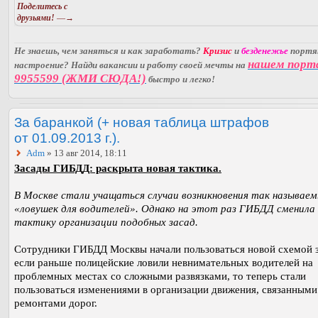
Поделитесь с
друзьями!
—→
Не знаешь, чем заняться и как заработать?
Кризис
и
безденежье
порт
нашем порт
настроение? Найди вакансии и работу своей мечты на
9955599 (ЖМИ СЮДА!)
быстро и легко!
За баранкой (+ новая таблица штрафов
от 01.09.2013 г.).
Adm
» 13 авг 2014, 18:11
Засады ГИБДД: раскрыта новая тактика.
В Москве стали учащаться случаи возникновения так называе
«ловушек для водителей». Однако на этот раз ГИБДД сменила
тактику организации подобных засад.
Сотрудники ГИБДД Москвы начали пользоваться новой схемой з
если раньше полицейские ловили невнимательных водителей на
проблемных местах со сложными развязками, то теперь стали
пользоваться изменениями в организации движения, связанными
ремонтами дорог.