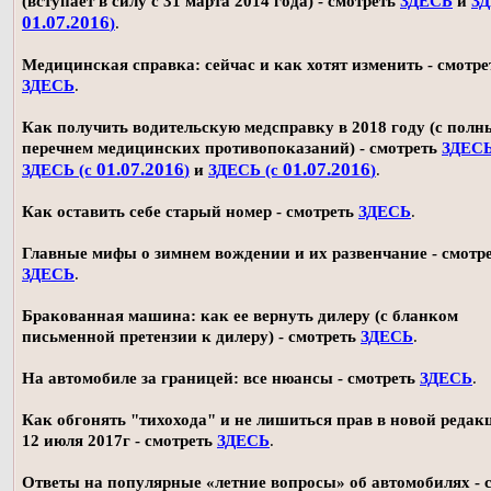
(вступает в силу с 31 марта 2014 года) - смотреть
ЗДЕСЬ
и
ЗД
01.07.2016
)
.
Медицинская справка: сейчас и как хотят изменить - смотре
ЗДЕСЬ
.
Как получить водительскую медсправку в 2018 году (с пол
перечнем медицинских противопоказаний) - смотреть
ЗДЕС
01.07.2016
01.07.2016
ЗДЕСЬ (с
)
и
ЗДЕСЬ (с
)
.
Как оставить себе старый номер - смотреть
ЗДЕСЬ
.
Главные мифы о зимнем вождении и их развенчание - смотр
ЗДЕСЬ
.
Бракованная машина: как ее вернуть дилеру (с бланком
письменной претензии к дилеру) - смотреть
ЗДЕСЬ
.
На автомобиле за границей: все нюансы - смотреть
ЗДЕСЬ
.
Как обгонять "тихохода" и не лишиться прав в новой редак
12 июля 2017г - смотреть
ЗДЕСЬ
.
Ответы на популярные «летние вопросы» об автомобилях - 