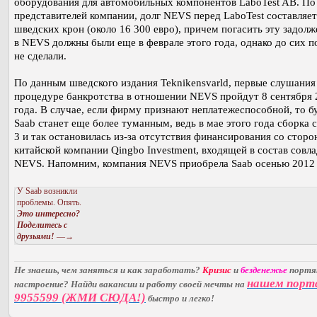
оборудования для автомобильных компонентов LaboTest AB. П
представителей компании, долг NEVS перед LaboTest составляет
шведских крон (около 16 300 евро), причем погасить эту задол
в NEVS должны были еще в феврале этого года, однако до сих п
не сделали.
По данным шведского издания Teknikensvarld, первые слушания
процедуре банкротства в отношении NEVS пройдут 8 сентября 
года. В случае, если фирму признают неплатежеспособной, то 
Saab станет еще более туманным, ведь в мае этого года сборка с
3 и так остановилась из-за отсутствия финансирования со сторо
китайской компании Qingbo Investment, входящей в состав совл
NEVS. Напомним, компания NEVS приобрела Saab осенью 2012 
У Saab возникли
проблемы. Опять.
Это интересно?
Поделитесь с
друзьями!
—→
Не знаешь, чем заняться и как заработать?
Кризис
и
безденежье
порт
нашем порт
настроение? Найди вакансии и работу своей мечты на
9955599 (ЖМИ СЮДА!)
быстро и легко!