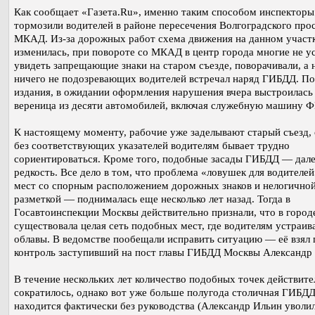
Как сообщает «Газета.Ru», именно таким способом инспектор
тормозили водителей в районе пересечения Волгоградского про
МКАД. Из-за дорожных работ схема движения на данном участ
изменилась, при повороте со МКАД в центр города многие не у
увидеть запрещающие знаки на старом съезде, поворачивали, а 
ничего не подозревающих водителей встречал наряд ГИБДД. П
издания, в ожидании оформления нарушения вчера выстроилась
вереница из десяти автомобилей, включая служебную машину 
К настоящему моменту, рабочие уже заделывают старый съезд,
без соответствующих указателей водителям бывает трудно
сориентироваться. Кроме того, подобные засады ГИБДД — дале
редкость. Все дело в том, что проблема «ловушек для водителе
мест со спорным расположением дорожных знаков и нелогично
разметкой — поднималась еще несколько лет назад. Тогда в
Госавтоинспекции Москвы действительно признали, что в город
существовала целая сеть подобных мест, где водителям устраив
облавы. В ведомстве пообещали исправить ситуацию — её взял 
контроль заступивший на пост главы ГИБДД Москвы Александр
В течение нескольких лет количество подобных точек действите
сократилось, однако вот уже больше полугода столичная ГИБД
находится фактически без руководства (Александр Ильин уволил