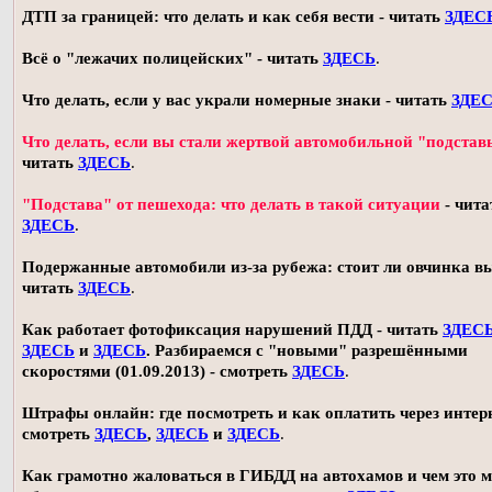
ДТП за границей: что делать и как себя вести - читать
ЗДЕС
Всё о "лежачих полицейских" - читать
ЗДЕСЬ
.
Что делать, если у вас украли номерные знаки - читать
ЗДЕ
Что делать, если вы стали жертвой автомобильной "подстав
читать
ЗДЕСЬ
.
"Подстава" от пешехода: что делать в такой ситуации
- чита
ЗДЕСЬ
.
Подержанные автомобили из-за рубежа: стоит ли овчинка в
читать
ЗДЕСЬ
.
Как работает фотофиксация нарушений ПДД - читать
ЗДЕС
ЗДЕСЬ
и
ЗДЕСЬ
. Разбираемся с "новыми" разрешёнными
скоростями (01.09.2013) - смотреть
ЗДЕСЬ
.
Штрафы онлайн: где посмотреть и как оплатить через интерн
смотреть
ЗДЕСЬ
,
ЗДЕСЬ
и
ЗДЕСЬ
.
Как грамотно жаловаться в ГИБДД на автохамов и чем это 