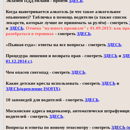
Экзамен ПДД онлайн - пройти
ЗДЕСЬ
.
Когда выветривается алкоголь (и что такое алкогольное
опьянение)? Табличка в помощь водителю (а также список
лекарств, которые лучше не принимать за рулём) - смотреть
и
ЗДЕСЬ
.
Отмена "нулевого промилле" с 01.09.2013: как пр
разобраться в терминах
- смотреть
ЗДЕСЬ
.
«Пьяная езда»: ответы на все вопросы - смотреть
ЗДЕСЬ
.
Процедура лишения и возврата прав - смотреть
ЗДЕСЬ
и
ЗДЕ
01.12.2014 г.)
.
Чем опасен снегопад - смотреть
ЗДЕСЬ
.
Какие детские кресла использовать - смотреть
ЗДЕСЬ
и
ЗДЕСЬ(крепление ISOFIX)
.
10 заповедей для водителей - смотреть
ЗДЕСЬ
.
Московские адреса видеокамер, автоматически штрафующи
водителей - смотреть
ЗДЕСЬ
.
Вопросы и ответы по новому техосмотру - смотреть
ЗДЕСЬ (