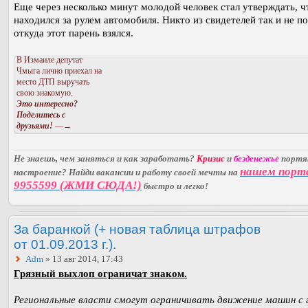
Еще через несколько минут молодой человек стал утверждать, ч
находился за рулем автомобиля. Никто из свидетелей так и не по
откуда этот парень взялся.
В Измаиле депутат
Чмыга лично приехал на
место ДТП выручать
свою знакомую.
Это интересно?
Поделитесь с
друзьями!
—→
Не знаешь, чем заняться и как заработать?
Кризис
и
безденежье
порт
нашем порт
настроение? Найди вакансии и работу своей мечты на
9955599 (ЖМИ СЮДА!)
быстро и легко!
За баранкой (+ новая таблица штрафов
от 01.09.2013 г.).
Adm
» 13 авг 2014, 17:43
Грязный выхлоп ограничат знаком.
Региональные власти смогут ограничивать движение машин с 