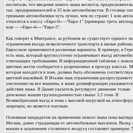
посчитали, что введение нового знака коснется, предположитель
тыс. предпринимателей и 35 млн автомобилистов. В столице сит
грязными автомобилями чуть лучше, чем по стране: 1 млн авто
относятся к классу «Евро-0»—"Евро-1" (примерно треть автопар
млн — «Евро-4»—"Евро-5".
Как говорят в Минтрансе, за рубежом не существует единого зн
ограничения въезда неэкологичного транспорта в жилые районы
Евросоюзе применяются различные варианты. К примеру, в Гер
есть знак, который круглосуточно ограничивает въезд автомобил
отвечающих требованиям. В информационной табличке с пом
цветных меток сообщается о разрешенных к проезду классах. 
которая находится в зоне, должна быть обозначена соответств
цветной наклейкой. В Италии знак ограничения распространяетс
умолчанию на все машины, в знаке допинформации указывается
действия знака. В Дании указатель регулирует движение только
дизельных машин грузоподъемностью свыше 3,5 тонн. В
Великобритании въезд в зоны с высокой нагрузкой на атмосферу
запрещен, но является платным.
Основным кандидатом на применение нового знака пока выгляд
Москва, давно страдающая от автомобильных выхлопов. Вклад 
машин в загрязнение столичного воздуха составляет примерно 