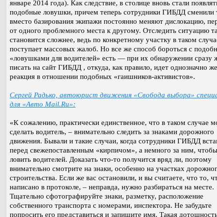
январе 2014 года). Как следствие, в столице вновь стали появлят
подобные ловушки, причем теперь сотрудники ГИБДД сменили 
вместо базирования экипажи постоянно меняют дислокацию, пе
от одного проблемного места к другому. Отследить ситуацию т
становится сложнее, ведь по конкретному участку в таком случа
поступает массовых жалоб. Но все же способ бороться с подоб
«ловушками для водителей» есть — при их обнаружении сразу 
писать на сайт ГИБДД , откуда, как правило, идет однозначно ж
реакция в отношении подобных «гаишников-активистов».
Сергей Радько, автоюрист движения «Свобода выбора» специ
для «Авто Mail.Ru»:
«К сожалению, практически единственное, что в таком случае 
сделать водитель, – внимательно следить за знаками дорожного
движения. Бывали и такие случаи, когда сотрудники ГИБДД вста
перед свежепоставленным «кирпичом», а немного за ним, чтобы
ловить водителей. Доказать что-то получится вряд ли, поэтому
внимательно смотрите на знаки, особенно на участках дорожно
строительства. Если же вас остановили, и вы считаете, что то, ч
написано в протоколе, – неправда, нужно разбираться на месте.
Тщательно сфотографируйте знаки, разметку, расположение
собственного транспорта с номерами, инспектора. Не забудьте
попросить его представиться и запишите имя. Такая дотошност