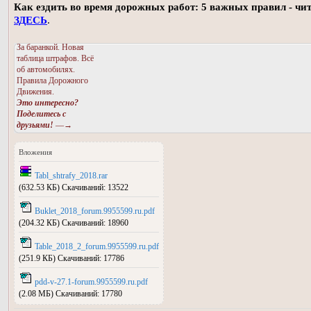
Как ездить во время дорожных работ: 5 важных правил - чи
ЗДЕСЬ
.
За баранкой. Новая
таблица штрафов. Всё
об автомобилях.
Правила Дорожного
Движения.
Это интересно?
Поделитесь с
друзьями!
—→
Вложения
Tabl_shtrafy_2018.rar
(632.53 КБ) Скачиваний: 13522
Buklet_2018_forum.9955599.ru.pdf
(204.32 КБ) Скачиваний: 18960
Table_2018_2_forum.9955599.ru.pdf
(251.9 КБ) Скачиваний: 17786
pdd-v-27.1-forum.9955599.ru.pdf
(2.08 МБ) Скачиваний: 17780