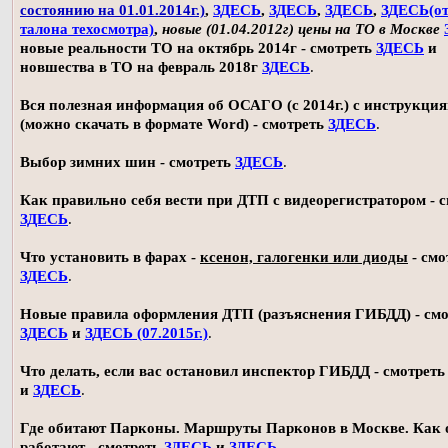
состоянию на 01.01.2014г.)
,
ЗДЕСЬ
,
ЗДЕСЬ
,
ЗДЕСЬ
,
ЗДЕСЬ(о
талона техосмотра)
,
новые (01.04.2012г) цены на ТО в Москве
новые реальности ТО на октябрь 2014г - смотреть
ЗДЕСЬ
и
новшества в ТО на февраль 2018г
ЗДЕСЬ
.
Вся полезная информация об ОСАГО (с 2014г.) с инструкци
(можно скачать в формате Word) - смотреть
ЗДЕСЬ
.
Выбор зимних шин - смотреть
ЗДЕСЬ
.
Как правильно себя вести при ДТП с видеорегистратором - 
ЗДЕСЬ
.
Что установить в фарах -
ксенон, галогенки или диоды
- смо
ЗДЕСЬ
.
Новые правила оформления ДТП (разъяснения ГИБДД) - смо
ЗДЕСЬ
и
ЗДЕСЬ (07.2015г.)
.
Что делать, если вас остановил инспектор ГИБДД - смотрет
и
ЗДЕСЬ
.
Где обитают Парконы. Маршруты Парконов в Москве. Как 
работают - смотреть
ЗДЕСЬ
и
ЗДЕСЬ
.