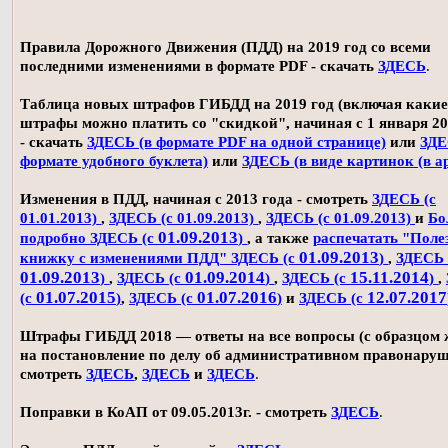
Правила Дорожного Движения (ПДД) на 2019 год со всеми
последними изменениями в формате PDF - скачать
ЗДЕСЬ
.
Таблица новых штрафов ГИБДД на 2019 год (включая какие
штрафы можно платить со "скидкой", начиная с 1 января 20
- скачать
ЗДЕСЬ (в формате PDF на одной странице)
или
ЗДЕ
формате удобного буклета)
или
ЗДЕСЬ (в виде картинок (в а
Изменения в ПДД, начиная с 2013 года - смотреть
ЗДЕСЬ (с
01.01.2013)
,
ЗДЕСЬ (с 01.09.2013)
,
ЗДЕСЬ (с 01.09.2013)
и
Бо
01.09.2013
подробно ЗДЕСЬ (с
)
, а также
распечатать "Поле
01.09.2013
книжку с изменениями ПДД" ЗДЕСЬ (с
)
,
ЗДЕСЬ 
01.09.2013
01.09.2014
15.11.2014
)
,
ЗДЕСЬ (с
)
,
ЗДЕСЬ (с
)
,
01.07.2015
01.07.2016
12.07.2017
(с
)
,
ЗДЕСЬ (с
)
и
ЗДЕСЬ (с
Штрафы ГИБДД 2018 — ответы на все вопросы (с образцом
на постановление по делу об административном правонаруш
смотреть
ЗДЕСЬ
,
ЗДЕСЬ
и
ЗДЕСЬ
.
Поправки в КоАП от 09.05.2013г. - смотреть
ЗДЕСЬ
.