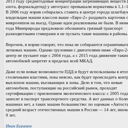
2013 году среднегодовые концентрации загрязняющих веществ 
азота, формальдегид) у автотрасс превышали нормативы в 1,1–1,
В 2006 году мэрия собиралась ставить в центре города шлагбау
владельцам машин классом выше «Евро-2» раздавать карточки 
микрочипом на въезд. Однако идеи реализованы не были. В июн
года Минприроды предложило обозначить грязный транспорт
разноцветными стикерами и не пускать такие машины в районы.
Впрочем, в мэрии говорят, что пока не собираются ограничиват
легковых машин. Однако грузовики с двигателями ниже «Евро-2
центр не пускают еще с 2004 года, а с 2015 года движение таки
автомобилей запретят в пределах всей МКАД.
Даже если новые возможности ПДД и будут использованы в ито
столичными властями, пока неясно, как будет происходить контр
выхлопом машин, въезжающих в зоны. Дело в том, что новые
автомобили, поступающие на российский рынок, проходят
сертификацию с присвоением экологического класса: с 2005 года
заносят в паспорт транспортного средства. А вот данных о боле
машинах нет, а таких машин большинство: по оценкам «Автоста
средний возраст отечественных машин в России — 14 лет, ино
9 лет.
Иван Буранов