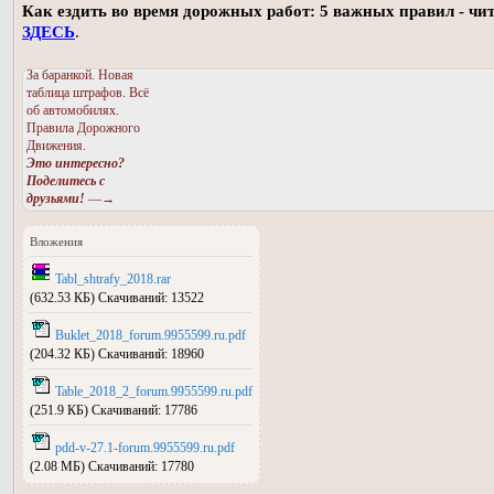
Как ездить во время дорожных работ: 5 важных правил - чи
ЗДЕСЬ
.
За баранкой. Новая
таблица штрафов. Всё
об автомобилях.
Правила Дорожного
Движения.
Это интересно?
Поделитесь с
друзьями!
—→
Вложения
Tabl_shtrafy_2018.rar
(632.53 КБ) Скачиваний: 13522
Buklet_2018_forum.9955599.ru.pdf
(204.32 КБ) Скачиваний: 18960
Table_2018_2_forum.9955599.ru.pdf
(251.9 КБ) Скачиваний: 17786
pdd-v-27.1-forum.9955599.ru.pdf
(2.08 МБ) Скачиваний: 17780