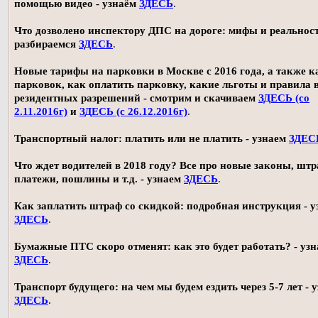
помощью видео - узнаём
ЗДЕСЬ
.
Что дозволено инспектору ДПС на дороге: мифы и реальност
разбираемся
ЗДЕСЬ
.
Новые тарифы на парковки в Москве с 2016 года, а также 
парковок, как оплатить парковку, какие льготы и правила
резидентных разрешений - смотрим и скачиваем
ЗДЕСЬ (со
2.11.2016г)
и
ЗДЕСЬ (с 26.12.2016г)
.
Транспортный налог: платить или не платить - узнаем
ЗДЕС
Что ждет водителей в 2018 году? Все про новые законы, шт
платежи, пошлины и т.д. - узнаем
ЗДЕСЬ
.
Как заплатить штраф со скидкой: подробная инструкция - у
ЗДЕСЬ
.
Бумажные ПТС скоро отменят: как это будет работать? - уз
ЗДЕСЬ
.
Транспорт будущего: на чем мы будем ездить через 5-7 лет - 
ЗДЕСЬ
.