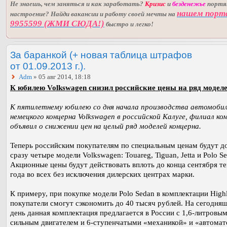
Не знаешь, чем заняться и как заработать?
Кризис
и
безденежье
порт
нашем порт
настроение? Найди вакансии и работу своей мечты на
9955599 (ЖМИ СЮДА!)
быстро и легко!
За баранкой (+ новая таблица штрафов
от 01.09.2013 г.).
Adm
» 05 авг 2014, 18:18
К юбилею Volkswagen снизил российские цены на ряд моделе
К пятилетнему юбилею со дня начала производства автомоби
немецкого концерна Volkswagen в российской Калуге, филиал ко
объявил о снижении цен на целый ряд моделей концерна.
Теперь российским покупателям по специальным ценам будут д
сразу четыре модели Volkswagen: Touareg, Tiguan, Jetta и Polo S
Акционные цены будут действовать вплоть до конца сентября т
года во всех без исключения дилерских центрах марки.
К примеру, при покупке модели Polo Sedan в комплектации Highl
покупатели смогут сэкономить до 40 тысяч рублей. На сегодня
день данная комплектация предлагается в России с 1,6-литровым
сильным двигателем и 6-ступенчатыми «механикой» и «автомат