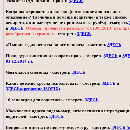
Экзамен ПДД онлайн - пройти
ЗДЕСЬ
.
Когда выветривается алкоголь (и что такое алкогольное
опьянение)? Табличка в помощь водителю (а также список
лекарств, которые лучше не принимать за рулём) - смотреть
и
ЗДЕСЬ
.
Отмена "нулевого промилле" с 01.09.2013: как пр
разобраться в терминах
- смотреть
ЗДЕСЬ
.
«Пьяная езда»: ответы на все вопросы - смотреть
ЗДЕСЬ
.
Процедура лишения и возврата прав - смотреть
ЗДЕСЬ
и
ЗДЕ
01.12.2014 г.)
.
Чем опасен снегопад - смотреть
ЗДЕСЬ
.
Какие детские кресла использовать - смотреть
ЗДЕСЬ
и
ЗДЕСЬ(крепление ISOFIX)
.
10 заповедей для водителей - смотреть
ЗДЕСЬ
.
Московские адреса видеокамер, автоматически штрафующи
водителей - смотреть
ЗДЕСЬ
.
Вопросы и ответы по новому техосмотру - смотреть
ЗДЕСЬ (