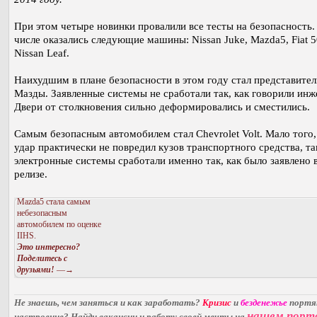
При этом четыре новинки провалили все тесты на безопасность.
числе оказались следующие машины: Nissan Juke, Mazda5, Fiat 5
Nissan Leaf.
Наихудшим в плане безопасности в этом году стал представител
Мазды. Заявленные системы не сработали так, как говорили инж
Двери от столкновения сильно деформировались и сместились.
Самым безопасным автомобилем стал Chevrolet Volt. Мало того,
удар практически не повредил кузов транспортного средства, та
электронные системы сработали именно так, как было заявлено в
релизе.
Mazda5 стала самым
небезопасным
автомобилем по оценке
IIHS.
Это интересно?
Поделитесь с
друзьями!
—→
Не знаешь, чем заняться и как заработать?
Кризис
и
безденежье
порт
нашем порт
настроение? Найди вакансии и работу своей мечты на