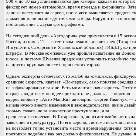
500 м до 10 км устанавливаются две камеры, каждая из которых
фиксирует номер автомобиля, время проезда и координаты. Зат
данные поступают на сервер, после чего вычисляется средняя с
движения машины между точками замера. Нарушителю приходи
постановления с двумя фотографиями.
На сегодняшний день «Автодория» уже применяется в 15 регио
России, из них в 11 — в тестовом режиме, а в четырех (Татарста
Ингушетии, Самарской и Ульяновской областях) ГИБДД уже пр
штрафы. В Москве комплексы уже прошли испытание на Волок
шоссе, и поэтому Шувалов предложил установить подобную си
на других крупных шоссе и проспектах города.
Однако эксперты отмечают, что жалоб на комплексы, фиксирую
среднюю скорость, хватает. «Во-первых, само понятие средняя 
не зафиксировано в законе. Есть моментальная скорость. Поэто
штрафы водителям по идее приходить не должны, — пояснил
корреспонденту «Авто Mail.Ru» автоюрист Сергей Иванчук. — 
начала нужно внести изменения в законодательство, иначе давай
тюрьму сажать не за конкретное преступление, а за
среднестатистическое. В Татарстане один из автомобилистов да
заявление в прокуратуру. По его версии, система незаконна пот
не позволяет точно установить место и время нарушения, хотя в
протоколе подобное как раз должно фиксироваться. Не думаю, 