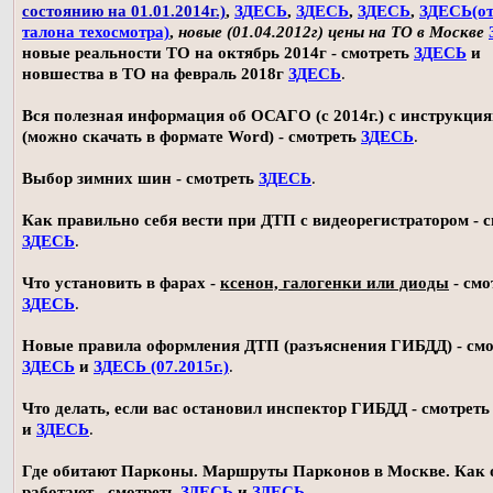
состоянию на 01.01.2014г.)
,
ЗДЕСЬ
,
ЗДЕСЬ
,
ЗДЕСЬ
,
ЗДЕСЬ(о
талона техосмотра)
,
новые (01.04.2012г) цены на ТО в Москве
новые реальности ТО на октябрь 2014г - смотреть
ЗДЕСЬ
и
новшества в ТО на февраль 2018г
ЗДЕСЬ
.
Вся полезная информация об ОСАГО (с 2014г.) с инструкци
(можно скачать в формате Word) - смотреть
ЗДЕСЬ
.
Выбор зимних шин - смотреть
ЗДЕСЬ
.
Как правильно себя вести при ДТП с видеорегистратором - 
ЗДЕСЬ
.
Что установить в фарах -
ксенон, галогенки или диоды
- смо
ЗДЕСЬ
.
Новые правила оформления ДТП (разъяснения ГИБДД) - смо
ЗДЕСЬ
и
ЗДЕСЬ (07.2015г.)
.
Что делать, если вас остановил инспектор ГИБДД - смотрет
и
ЗДЕСЬ
.
Где обитают Парконы. Маршруты Парконов в Москве. Как 
работают - смотреть
ЗДЕСЬ
и
ЗДЕСЬ
.