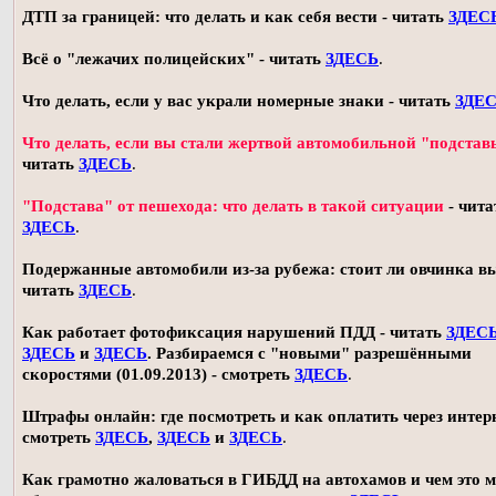
ДТП за границей: что делать и как себя вести - читать
ЗДЕС
Всё о "лежачих полицейских" - читать
ЗДЕСЬ
.
Что делать, если у вас украли номерные знаки - читать
ЗДЕ
Что делать, если вы стали жертвой автомобильной "подстав
читать
ЗДЕСЬ
.
"Подстава" от пешехода: что делать в такой ситуации
- чита
ЗДЕСЬ
.
Подержанные автомобили из-за рубежа: стоит ли овчинка в
читать
ЗДЕСЬ
.
Как работает фотофиксация нарушений ПДД - читать
ЗДЕС
ЗДЕСЬ
и
ЗДЕСЬ
. Разбираемся с "новыми" разрешёнными
скоростями (01.09.2013) - смотреть
ЗДЕСЬ
.
Штрафы онлайн: где посмотреть и как оплатить через интерн
смотреть
ЗДЕСЬ
,
ЗДЕСЬ
и
ЗДЕСЬ
.
Как грамотно жаловаться в ГИБДД на автохамов и чем это 