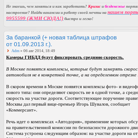
Не знаешь, чем заняться и как заработать?
Кризис
и
безденежье
порт
нашем порт
настроение? Найди вакансии и работу своей мечты на
9955599 (ЖМИ СЮДА!)
быстро и легко!
За баранкой (+ новая таблица штрафов
от 01.09.2013 г.).
Adm
» 06 авг 2014, 18:49
Камеры ГИБДД будут фиксировать среднюю скорость.
В Москве появятся комплексы, которые будут замерять скоро
автомобиля не в конкретной точке, а на определенном отрезке
В скором времени в Москве появятся комплексы фото- и видео
нового типа: они определяют скорость не в одной точке, а сред
скорость на участке дороги. Соответствующее поручение прави
Москвы дал первый вице-премьер Игорь Шувалов, сообщает
«Коммерсант».
Речь идет о комплексах «Автодория», применение которых обс
на правительственной комиссии по безопасности дорожного дви
Система устроена следующим образом: на участке дороги на от