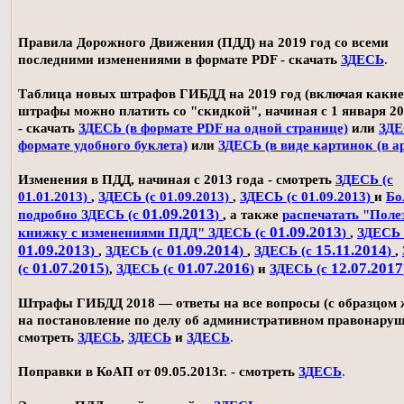
Правила Дорожного Движения (ПДД) на 2019 год со всеми
последними изменениями в формате PDF - скачать
ЗДЕСЬ
.
Таблица новых штрафов ГИБДД на 2019 год (включая какие
штрафы можно платить со "скидкой", начиная с 1 января 20
- скачать
ЗДЕСЬ (в формате PDF на одной странице)
или
ЗДЕ
формате удобного буклета)
или
ЗДЕСЬ (в виде картинок (в а
Изменения в ПДД, начиная с 2013 года - смотреть
ЗДЕСЬ (с
01.01.2013)
,
ЗДЕСЬ (с 01.09.2013)
,
ЗДЕСЬ (с 01.09.2013)
и
Бо
01.09.2013
подробно ЗДЕСЬ (с
)
, а также
распечатать "Поле
01.09.2013
книжку с изменениями ПДД" ЗДЕСЬ (с
)
,
ЗДЕСЬ 
01.09.2013
01.09.2014
15.11.2014
)
,
ЗДЕСЬ (с
)
,
ЗДЕСЬ (с
)
,
01.07.2015
01.07.2016
12.07.2017
(с
)
,
ЗДЕСЬ (с
)
и
ЗДЕСЬ (с
Штрафы ГИБДД 2018 — ответы на все вопросы (с образцом
на постановление по делу об административном правонаруш
смотреть
ЗДЕСЬ
,
ЗДЕСЬ
и
ЗДЕСЬ
.
Поправки в КоАП от 09.05.2013г. - смотреть
ЗДЕСЬ
.