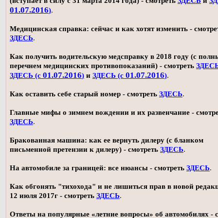
(вступает в силу с 31 марта 2014 года) - смотреть
ЗДЕСЬ
и
ЗД
01.07.2016
)
.
Медицинская справка: сейчас и как хотят изменить - смотре
ЗДЕСЬ
.
Как получить водительскую медсправку в 2018 году (с пол
перечнем медицинских противопоказаний) - смотреть
ЗДЕС
01.07.2016
01.07.2016
ЗДЕСЬ (с
)
и
ЗДЕСЬ (с
)
.
Как оставить себе старый номер - смотреть
ЗДЕСЬ
.
Главные мифы о зимнем вождении и их развенчание - смотр
ЗДЕСЬ
.
Бракованная машина: как ее вернуть дилеру (с бланком
письменной претензии к дилеру) - смотреть
ЗДЕСЬ
.
На автомобиле за границей: все нюансы - смотреть
ЗДЕСЬ
.
Как обгонять "тихохода" и не лишиться прав в новой редак
12 июля 2017г - смотреть
ЗДЕСЬ
.
Ответы на популярные «летние вопросы» об автомобилях - 