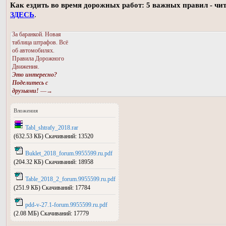
Как ездить во время дорожных работ: 5 важных правил - чи
ЗДЕСЬ
.
За баранкой. Новая
таблица штрафов. Всё
об автомобилях.
Правила Дорожного
Движения.
Это интересно?
Поделитесь с
друзьями!
—→
Вложения
Tabl_shtrafy_2018.rar
(632.53 КБ) Скачиваний: 13520
Buklet_2018_forum.9955599.ru.pdf
(204.32 КБ) Скачиваний: 18958
Table_2018_2_forum.9955599.ru.pdf
(251.9 КБ) Скачиваний: 17784
pdd-v-27.1-forum.9955599.ru.pdf
(2.08 МБ) Скачиваний: 17779