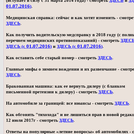
(вступает в силу с 31 марта 2014 года) - смотреть
ЗДЕСЬ
и
ЗД
01.07.2016
)
.
Медицинская справка: сейчас и как хотят изменить - смотре
ЗДЕСЬ
.
Как получить водительскую медсправку в 2018 году (с пол
перечнем медицинских противопоказаний) - смотреть
ЗДЕС
01.07.2016
01.07.2016
ЗДЕСЬ (с
)
и
ЗДЕСЬ (с
)
.
Как оставить себе старый номер - смотреть
ЗДЕСЬ
.
Главные мифы о зимнем вождении и их развенчание - смотр
ЗДЕСЬ
.
Бракованная машина: как ее вернуть дилеру (с бланком
письменной претензии к дилеру) - смотреть
ЗДЕСЬ
.
На автомобиле за границей: все нюансы - смотреть
ЗДЕСЬ
.
Как обгонять "тихохода" и не лишиться прав в новой редак
12 июля 2017г - смотреть
ЗДЕСЬ
.
Ответы на популярные «летние вопросы» об автомобилях - 