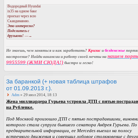
Водородный Hyundai
ix35 на одном баке
проехал через всю
Скандинавию.
Это интересно?
Поделитесь с
друзьями!
—→
Не знаешь, чем заняться и как заработать?
Кризис
и
безденежье
порт
нашем порт
настроение? Найди вакансии и работу своей мечты на
9955599 (ЖМИ СЮДА!)
быстро и легко!
За баранкой (+ новая таблица штрафов
от 01.09.2013 г.).
Adm
» 29 июл 2014, 18:13
Жена миллиардера Гурьева устроила ДТП с пятью пострад
на Рублевке.
Под Москвой произошло ДТП с пятью пострадавшими, виновн
которого стала супруга бывшего сенатора Андрея Гурьева. По
предварительной информации, ее Mercedes выехал на полосу
встречного движения и совершил лобовое столкновение с друг