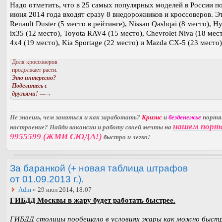
Надо отметить, что в 25 самых популярных моделей в России п
июня 2014 года входят сразу 8 внедорожников и кроссоверов. Э
Renault Duster (5 место в рейтинге), Nissan Qashqai (8 место), H
ix35 (12 место), Toyota RAV4 (15 место), Chevrolet Niva (18 мес
4x4 (19 место), Kia Sportage (22 место) и Mazda CX-5 (23 место)
Доля кроссоверов
продолжает расти.
Это интересно?
Поделитесь с
друзьями!
—→
Не знаешь, чем заняться и как заработать?
Кризис
и
безденежье
порт
нашем порт
настроение? Найди вакансии и работу своей мечты на
9955599 (ЖМИ СЮДА!)
быстро и легко!
За баранкой (+ новая таблица штрафов
от 01.09.2013 г.).
Adm
» 29 июл 2014, 18:07
ГИБДД Москвы в жару будет работать быстрее.
ГИБДД столицы пообещало в условиях жары как можно быст