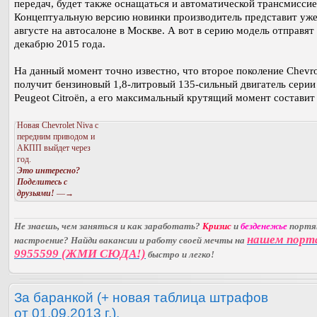
передач, будет также оснащаться и автоматической трансмиссие
Концептуальную версию новинки производитель представит уже
августе на автосалоне в Москве. А вот в серию модель отправят 
декабрю 2015 года.
На данный момент точно известно, что второе поколение Chevro
получит бензиновый 1,8-литровый 135-сильный двигатель серии
Peugeot Citroën, а его максимальный крутящий момент составит
Новая Chevrolet Niva с
передним приводом и
АКПП выйдет через
год.
Это интересно?
Поделитесь с
друзьями!
—→
Не знаешь, чем заняться и как заработать?
Кризис
и
безденежье
порт
нашем порт
настроение? Найди вакансии и работу своей мечты на
9955599 (ЖМИ СЮДА!)
быстро и легко!
За баранкой (+ новая таблица штрафов
от 01.09.2013 г.).