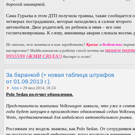
дорогой иномаркой.
Сама Гурьева в этом ДТП получила травмы, также сообщается 
четверых пострадавших, которые находились в салоне второго
автомобиля. Двое родителей, их ребенок и няня – все они
госпитализированы. К слову, виновница аварии сломала восемь 
Не знаешь, чем заняться и как заработать?
Кризис
и
безденежье
порт
нашем порт
настроение? Найди вакансии и работу своей мечты на
9955599 (ЖМИ СЮДА!)
быстро и легко!
За баранкой (+ новая таблица штрафов
от 01.09.2013 г.).
Adm
» 29 июл 2014, 18:24
Polo Sedan получит обновления.
Представители компании Volkswagen заявили, что уже в сентя
года будет запущен в производство обновленный седан Volkswa
Vento, предназначенный для индийского автомобильного рынка.
Россиянам эта модель знакома, как Polo Sedan. От сотрудников 
не поступало никакой информации, когда коснуться изменения