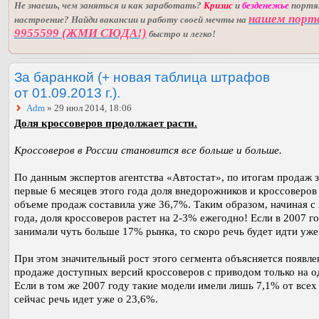
Не знаешь, чем заняться и как заработать?
Кризис
и
безденежье
порт
нашем порт
настроение? Найди вакансии и работу своей мечты на
9955599 (ЖМИ СЮДА!)
быстро и легко!
За баранкой (+ новая таблица штрафов
от 01.09.2013 г.).
Adm
» 29 июл 2014, 18:06
Доля кроссоверов продолжает расти.
Кроссоверов в России становится все больше и больше.
По данным экспертов агентства «Автостат», по итогам продаж з
первые 6 месяцев этого года доля внедорожников и кроссоверов
объеме продаж составила уже 36,7%. Таким образом, начиная с
года, доля кроссоверов растет на 2-3% ежегодно! Если в 2007 г
занимали чуть больше 17% рынка, то скоро речь будет идти уже
При этом значительный рост этого сегмента объясняется появле
продаже доступных версий кроссоверов с приводом только на о
Если в том же 2007 году такие модели имели лишь 7,1% от всех
сейчас речь идет уже о 23,6%.