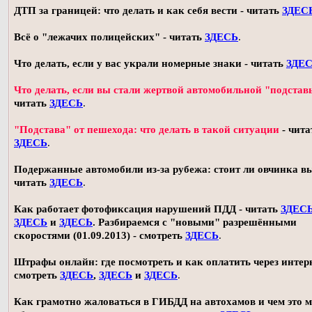
ДТП за границей: что делать и как себя вести - читать
ЗДЕС
Всё о "лежачих полицейских" - читать
ЗДЕСЬ
.
Что делать, если у вас украли номерные знаки - читать
ЗДЕ
Что делать, если вы стали жертвой автомобильной "подстав
читать
ЗДЕСЬ
.
"Подстава" от пешехода: что делать в такой ситуации
- чита
ЗДЕСЬ
.
Подержанные автомобили из-за рубежа: стоит ли овчинка в
читать
ЗДЕСЬ
.
Как работает фотофиксация нарушений ПДД - читать
ЗДЕС
ЗДЕСЬ
и
ЗДЕСЬ
. Разбираемся с "новыми" разрешёнными
скоростями (01.09.2013) - смотреть
ЗДЕСЬ
.
Штрафы онлайн: где посмотреть и как оплатить через интерн
смотреть
ЗДЕСЬ
,
ЗДЕСЬ
и
ЗДЕСЬ
.
Как грамотно жаловаться в ГИБДД на автохамов и чем это 