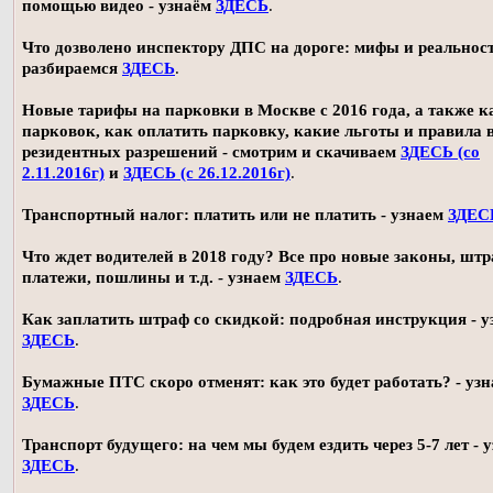
помощью видео - узнаём
ЗДЕСЬ
.
Что дозволено инспектору ДПС на дороге: мифы и реальност
разбираемся
ЗДЕСЬ
.
Новые тарифы на парковки в Москве с 2016 года, а также 
парковок, как оплатить парковку, какие льготы и правила
резидентных разрешений - смотрим и скачиваем
ЗДЕСЬ (со
2.11.2016г)
и
ЗДЕСЬ (с 26.12.2016г)
.
Транспортный налог: платить или не платить - узнаем
ЗДЕС
Что ждет водителей в 2018 году? Все про новые законы, шт
платежи, пошлины и т.д. - узнаем
ЗДЕСЬ
.
Как заплатить штраф со скидкой: подробная инструкция - у
ЗДЕСЬ
.
Бумажные ПТС скоро отменят: как это будет работать? - уз
ЗДЕСЬ
.
Транспорт будущего: на чем мы будем ездить через 5-7 лет - 
ЗДЕСЬ
.