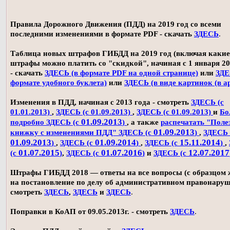
Правила Дорожного Движения (ПДД) на 2019 год со всеми
последними изменениями в формате PDF - скачать
ЗДЕСЬ
.
Таблица новых штрафов ГИБДД на 2019 год (включая какие
штрафы можно платить со "скидкой", начиная с 1 января 20
- скачать
ЗДЕСЬ (в формате PDF на одной странице)
или
ЗДЕ
формате удобного буклета)
или
ЗДЕСЬ (в виде картинок (в а
Изменения в ПДД, начиная с 2013 года - смотреть
ЗДЕСЬ (с
01.01.2013)
,
ЗДЕСЬ (с 01.09.2013)
,
ЗДЕСЬ (с 01.09.2013)
и
Бо
01.09.2013
подробно ЗДЕСЬ (с
)
, а также
распечатать "Поле
01.09.2013
книжку с изменениями ПДД" ЗДЕСЬ (с
)
,
ЗДЕСЬ 
01.09.2013
01.09.2014
15.11.2014
)
,
ЗДЕСЬ (с
)
,
ЗДЕСЬ (с
)
,
01.07.2015
01.07.2016
12.07.2017
(с
)
,
ЗДЕСЬ (с
)
и
ЗДЕСЬ (с
Штрафы ГИБДД 2018 — ответы на все вопросы (с образцом
на постановление по делу об административном правонаруш
смотреть
ЗДЕСЬ
,
ЗДЕСЬ
и
ЗДЕСЬ
.
Поправки в КоАП от 09.05.2013г. - смотреть
ЗДЕСЬ
.