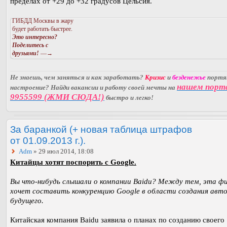
пределах от +29 до +32 градусов Цельсия.
ГИБДД Москвы в жару
будет работать быстрее.
Это интересно?
Поделитесь с
друзьями!
—→
Не знаешь, чем заняться и как заработать?
Кризис
и
безденежье
порт
нашем порт
настроение? Найди вакансии и работу своей мечты на
9955599 (ЖМИ СЮДА!)
быстро и легко!
За баранкой (+ новая таблица штрафов
от 01.09.2013 г.).
Adm
» 29 июл 2014, 18:08
Китайцы хотят поспорить с Google.
Вы что-нибудь слышали о компании Baidu? Между тем, эта ф
хочет составить конкуренцию Google в области создания авт
будущего.
Китайская компания Baidu заявила о планах по созданию своего