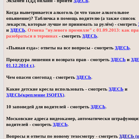
Экзамен ПДД онлайн - пройти
ЗДЕСЬ
.
Когда выветривается алкоголь (и что такое алкогольное
опьянение)? Табличка в помощь водителю (а также список
лекарств, которые лучше не принимать за рулём) - смотреть
и
ЗДЕСЬ
.
Отмена "нулевого промилле" с 01.09.2013: как пр
разобраться в терминах
- смотреть
ЗДЕСЬ
.
«Пьяная езда»: ответы на все вопросы - смотреть
ЗДЕСЬ
.
Процедура лишения и возврата прав - смотреть
ЗДЕСЬ
и
ЗДЕ
01.12.2014 г.)
.
Чем опасен снегопад - смотреть
ЗДЕСЬ
.
Какие детские кресла использовать - смотреть
ЗДЕСЬ
и
ЗДЕСЬ(крепление ISOFIX)
.
10 заповедей для водителей - смотреть
ЗДЕСЬ
.
Московские адреса видеокамер, автоматически штрафующи
водителей - смотреть
ЗДЕСЬ
.
Вопросы и ответы по новому техосмотру - смотреть
ЗДЕСЬ (