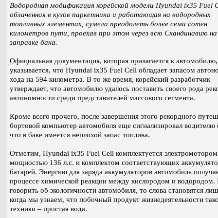
Водородная модификация корейской модели Hyundai ix35 Fuel C
облаченная в кузов паркетника и работающая на водородных
топливных элементах, сумела преодолеть более семи сотен
километров пути, проехав при этом через всю Скандинавию на
заправке бака.
Официальная документация, которая прилагается к автомобилю,
указывается, что Hyundai ix35 Fuel Cell обладает запасом авто
хода на 594 километра. В то же время, корейский разработчик
утверждает, что автомобилю удалось поставить своего рода рек
автономности среди представителей массового сегмента.
Кроме всего прочего, после завершения этого рекордного путеш
бортовой компьютер автомобиля еще сигнализировал водителю 
что в баке имеется неплохой запас топлива.
Отметим, Hyundai ix35 Fuel Cell комплектуется электромотором
мощностью 136 л.с. и комплектом соответствующих аккумулят
батарей. Энергию для заряда аккумуляторов автомобиль получае
процессе химической реакции между кислородом и водородом. 
говорить об экологичности автомобиля, то слова становятся ли
когда мы узнаем, что побочный продукт жизнедеятельности так
техники – простая вода.