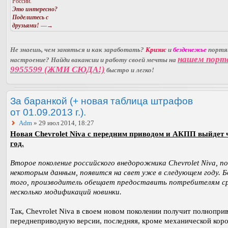
России.
Это интересно?
Поделитесь с
друзьями!
—→
Не знаешь, чем заняться и как заработать?
Кризис
и
безденежье
порт
нашем порт
настроение? Найди вакансии и работу своей мечты на
9955599 (ЖМИ СЮДА!)
быстро и легко!
За баранкой (+ новая таблица штрафов
от 01.09.2013 г.).
Adm
» 29 июл 2014, 18:27
Новая Chevrolet Niva с передним приводом и АКПП выйдет 
год.
Второе поколение российского внедорожника Chevrolet Niva, по
некоторым данным, появится на свет уже в следующем году. Б
того, производитель обещает предоставить потребителям с
несколько модификаций новинки.
Так, Chevrolet Niva в своем новом поколении получит полнопри
переднеприводную версии, последняя, кроме механической кор