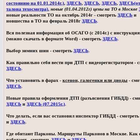
состоянию на 01.01.2014г.)
,
ЗДЕСЬ
,
ЗДЕСЬ
,
ЗДЕСЬ
,
ЗДЕСЬ(о
талона техосмотра)
,
новые (01.04.2012г) цены на ТО в Москве
новые реальности ТО на октябрь 2014г - смотреть
ЗДЕСЬ
и
новшества в ТО на февраль 2018г
ЗДЕСЬ
.
Вся полезная информация об ОСАГО (с 2014г.) с инструкци
(можно скачать в формате Word) - смотреть
ЗДЕСЬ
.
Выбор зимних шин - смотреть
ЗДЕСЬ
.
Как правильно себя вести при ДТП с видеорегистратором - 
ЗДЕСЬ
.
Что установить в фарах -
ксенон, галогенки или диоды
- смо
ЗДЕСЬ
.
Новые правила оформления ДТП (разъяснения ГИБДД) - смо
ЗДЕСЬ
и
ЗДЕСЬ (07.2015г.)
.
Что делать, если вас остановил инспектор ГИБДД - смотрет
и
ЗДЕСЬ
.
Где обитают Парконы. Маршруты Парконов в Москве. Как 
работают - смотреть
ЗДЕСЬ
и
ЗДЕСЬ
.