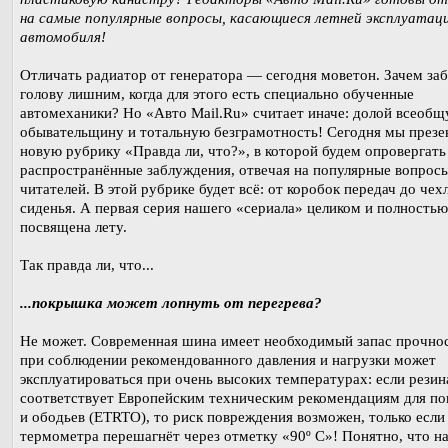
на самые популярные вопросы, касающиеся летней эксплуатац
автомобиля!
Отличать радиатор от генератора — сегодня моветон. Зачем за
голову лишним, когда для этого есть специально обученные
автомеханики? Но «Авто Mail.Ru» считает иначе: долой всеоб
обывательщину и тотальную безграмотность! Сегодня мы през
новую рубрику «Правда ли, что?», в которой будем опровергать
распространённые заблуждения, отвечая на популярные вопрос
читателей. В этой рубрике будет всё: от коробок передач до чех
сиденья. А первая серия нашего «сериала» целиком и полностью
посвящена лету.
Так правда ли, что...
...покрышка может лопнуть от перегрева?
Не может. Современная шина имеет необходимый запас прочно
при соблюдении рекомендованного давления и нагрузки может
эксплуатироваться при очень высоких температурах: если резин
соответствует Европейским техническим рекомендациям для п
и ободьев (ETRTO), то риск повреждения возможен, только если
термометра перешагнёт через отметку «90º С»! Понятно, что н