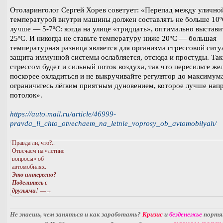
Отоларинголог Сергей Хорев советует: «Перепад между улично
температурой внутри машины должен составлять не больше 10º
лучше — 5-7ºС: когда на улице «тридцать», оптимально выстави
25ºС. И никогда не ставьте температуру ниже 20ºС — большая
температурная разница является для организма стрессовой ситу
защита иммунной системы ослабляется, отсюда и простуды. Та
стрессом будет и сильный поток воздуха, так что пересильте же
поскорее охладиться и не выкручивайте регулятор до максимума
ограничьтесь лёгким приятным дуновением, которое лучше напр
потолок».
https://auto.mail.ru/article/46999-
pravda_li_chto_otvechaem_na_letnie_voprosy_ob_avtomobilyah/
Правда ли, что?..
Отвечаем на «летние
вопросы» об
автомобилях.
Это интересно?
Поделитесь с
друзьями!
—→
Не знаешь, чем заняться и как заработать?
Кризис
и
безденежье
порт