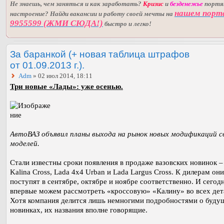
Не знаешь, чем заняться и как заработать?
Кризис
и
безденежье
порт
нашем порт
настроение? Найди вакансии и работу своей мечты на
9955599 (ЖМИ СЮДА!)
быстро и легко!
За баранкой (+ новая таблица штрафов
от 01.09.2013 г.).
Adm
» 02 июл 2014, 18:11
Три новые «Лады»: уже осенью.
АвтоВАЗ объявил планы выхода на рынок новых модификаций с
моделей.
Стали известны сроки появления в продаже вазовских новинок –
Kalina Cross, Lada 4x4 Urban и Lada Largus Cross. К дилерам они
поступят в сентябре, октябре и ноябре соответственно. И сегод
впервые можем рассмотреть «кроссовую» «Калину» во всех дет
Хотя компания делится лишь немногими подробностями о буду
новинках, их названия вполне говорящие.