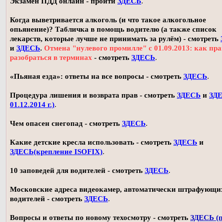
Экзамен ПДД онлайн - пройти
ЗДЕСЬ
.
Когда выветривается алкоголь (и что такое алкогольное
опьянение)? Табличка в помощь водителю (а также список
лекарств, которые лучше не принимать за рулём) - смотреть
и
ЗДЕСЬ
.
Отмена "нулевого промилле" с 01.09.2013: как пр
разобраться в терминах
- смотреть
ЗДЕСЬ
.
«Пьяная езда»: ответы на все вопросы - смотреть
ЗДЕСЬ
.
Процедура лишения и возврата прав - смотреть
ЗДЕСЬ
и
ЗДЕ
01.12.2014 г.)
.
Чем опасен снегопад - смотреть
ЗДЕСЬ
.
Какие детские кресла использовать - смотреть
ЗДЕСЬ
и
ЗДЕСЬ(крепление ISOFIX)
.
10 заповедей для водителей - смотреть
ЗДЕСЬ
.
Московские адреса видеокамер, автоматически штрафующи
водителей - смотреть
ЗДЕСЬ
.
Вопросы и ответы по новому техосмотру - смотреть
ЗДЕСЬ (