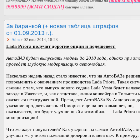
нашем порт
настроение? Найди вакансии и работу своей мечты на
9955599 (ЖМИ СЮДА!)
быстро и легко!
За баранкой (+ новая таблица штрафов
от 01.09.2013 г.).
Adm
» 02 июл 2014, 18:23
Lada Priora получит дорогие опции и подешевеет.
АвтоВАЗ будет выпускать модель до 2018 года, однако при эт
проведет глубокую модернизацию автомобиля.
Несколько недель назад стало известно, что на АвтоВАЗе решил
повременить с окончанием производства Lada Priora. Такая ситу
связана с тем, что выпуск нового седана Lada Vesta будет налаж
заводе в Ижевске, и, как следствие, линия конвейера в Тольятти 
оказаться незагруженной. Президент АвтоВАЗа Бу Андерссон д
указание продлить жизнь «Приоры» еще на несколько лет, но,
оказывается, это будет улучшенный автомобиль — Lada Priora п
модернизацию!
Что же ждет покупателей? Как уверяют на самом АвтоВАЗе, ав
улучшат «с учетом пожеланий дилеров и клиентов». К примеру,