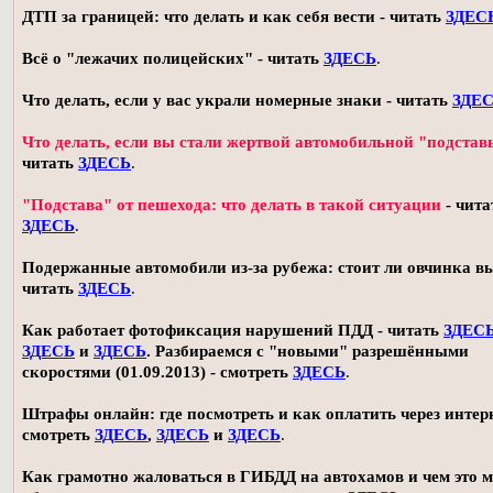
ДТП за границей: что делать и как себя вести - читать
ЗДЕС
Всё о "лежачих полицейских" - читать
ЗДЕСЬ
.
Что делать, если у вас украли номерные знаки - читать
ЗДЕ
Что делать, если вы стали жертвой автомобильной "подстав
читать
ЗДЕСЬ
.
"Подстава" от пешехода: что делать в такой ситуации
- чита
ЗДЕСЬ
.
Подержанные автомобили из-за рубежа: стоит ли овчинка в
читать
ЗДЕСЬ
.
Как работает фотофиксация нарушений ПДД - читать
ЗДЕС
ЗДЕСЬ
и
ЗДЕСЬ
. Разбираемся с "новыми" разрешёнными
скоростями (01.09.2013) - смотреть
ЗДЕСЬ
.
Штрафы онлайн: где посмотреть и как оплатить через интерн
смотреть
ЗДЕСЬ
,
ЗДЕСЬ
и
ЗДЕСЬ
.
Как грамотно жаловаться в ГИБДД на автохамов и чем это 