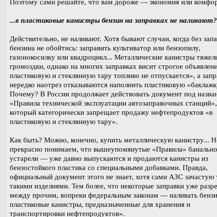
Поэтому сами решайте, что вам дороже — экономия или комфор
...в пластиковые канистры бензин на заправках не наливают?
Действительно, не наливают. Хотя бывают случаи, когда без зап
бензина не обойтись: заправить культиватор или бензопилу,
газонокосилку или квадроцикл... Металлические канистры тяжел
громоздки, однако на многих заправках висит строгое объявлени
пластиковую и стеклянную тару топливо не отпускается», а зап
нередко наотрез отказываются наполнить пластиковую «баклажку
Почему? В России продолжает действовать документ под назва
«Правила технической эксплуатации автозаправочных станций»,
который категорически запрещает продажу нефтепродуктов «в
пластиковую и стеклянную тару».
Как быть? Можно, конечно, купить металлическую канистру... 
прекрасно понимаем, что вышеупомянутые «Правила» банальн
устарели — уже давно выпускаются и продаются канистры из
бензостойкого пластика со специальными добавками. Правда,
официальный документ этого не знает, хотя сами АЗС зачастую
такими изделиями. Тем более, что некоторые заправки уже раз
между прочим, вопреки федеральным законам — наливать бензи
пластиковые канистры, предназначенные для хранения и
транспортировки нефтепродуктов».