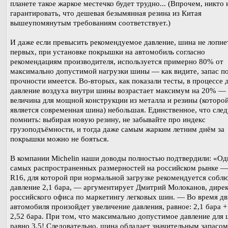
планете такое жаркое местечко будет трудно... (Впрочем, никто
гарантировать, что дешевая безымянная резина из Китая
вышеупомянутым требованиям соответствует.)
И даже если превысить рекомендуемое давление, шина не лопнет
первых, при установке покрышки на автомобиль согласно
рекомендациям производителя, используется примерно 80% от
максимально допустимой нагрузки шины — как видите, запас п
прочности имеется. Во-вторых, как показали тесты, в процессе
давление воздуха внутри шины возрастает максимум на 20% —
величина для мощной конструкции из металла и резины (которо
является современная шина) небольшая. Единственное, что след
помнить: выбирая новую резину, не забывайте про индекс
грузоподъёмности, и тогда даже самым жарким летним днём за
покрышки можно не бояться.
В компании Michelin наши доводы полностью подтвердили: «Од
самых распространенных размерностей на российском рынке —
R16, для которой при нормальной загрузке рекомендуется собл
давление 2,1 бара, — аргументирует Дмитрий Молоканов, дире
российского офиса по маркетингу легковых шин. — Во время д
автомобиля произойдет увеличение давления, равное: 2,1 бара 
2,52 бара. При том, что максимально допустимое давление для
равно 3,5! Следовательно, шина обладает значительным запасом