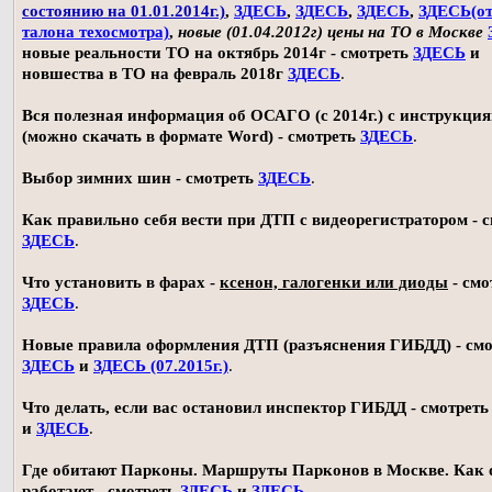
состоянию на 01.01.2014г.)
,
ЗДЕСЬ
,
ЗДЕСЬ
,
ЗДЕСЬ
,
ЗДЕСЬ(о
талона техосмотра)
,
новые (01.04.2012г) цены на ТО в Москве
новые реальности ТО на октябрь 2014г - смотреть
ЗДЕСЬ
и
новшества в ТО на февраль 2018г
ЗДЕСЬ
.
Вся полезная информация об ОСАГО (с 2014г.) с инструкци
(можно скачать в формате Word) - смотреть
ЗДЕСЬ
.
Выбор зимних шин - смотреть
ЗДЕСЬ
.
Как правильно себя вести при ДТП с видеорегистратором - 
ЗДЕСЬ
.
Что установить в фарах -
ксенон, галогенки или диоды
- смо
ЗДЕСЬ
.
Новые правила оформления ДТП (разъяснения ГИБДД) - смо
ЗДЕСЬ
и
ЗДЕСЬ (07.2015г.)
.
Что делать, если вас остановил инспектор ГИБДД - смотрет
и
ЗДЕСЬ
.
Где обитают Парконы. Маршруты Парконов в Москве. Как 
работают - смотреть
ЗДЕСЬ
и
ЗДЕСЬ
.