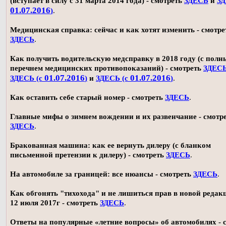
(вступает в силу с 31 марта 2014 года) - смотреть
ЗДЕСЬ
и
ЗД
01.07.2016
)
.
Медицинская справка: сейчас и как хотят изменить - смотре
ЗДЕСЬ
.
Как получить водительскую медсправку в 2018 году (с пол
перечнем медицинских противопоказаний) - смотреть
ЗДЕС
01.07.2016
01.07.2016
ЗДЕСЬ (с
)
и
ЗДЕСЬ (с
)
.
Как оставить себе старый номер - смотреть
ЗДЕСЬ
.
Главные мифы о зимнем вождении и их развенчание - смотр
ЗДЕСЬ
.
Бракованная машина: как ее вернуть дилеру (с бланком
письменной претензии к дилеру) - смотреть
ЗДЕСЬ
.
На автомобиле за границей: все нюансы - смотреть
ЗДЕСЬ
.
Как обгонять "тихохода" и не лишиться прав в новой редак
12 июля 2017г - смотреть
ЗДЕСЬ
.
Ответы на популярные «летние вопросы» об автомобилях - 