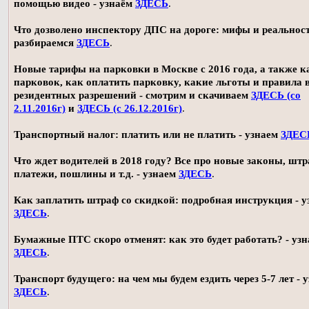
помощью видео - узнаём
ЗДЕСЬ
.
Что дозволено инспектору ДПС на дороге: мифы и реальност
разбираемся
ЗДЕСЬ
.
Новые тарифы на парковки в Москве с 2016 года, а также 
парковок, как оплатить парковку, какие льготы и правила
резидентных разрешений - смотрим и скачиваем
ЗДЕСЬ (со
2.11.2016г)
и
ЗДЕСЬ (с 26.12.2016г)
.
Транспортный налог: платить или не платить - узнаем
ЗДЕС
Что ждет водителей в 2018 году? Все про новые законы, шт
платежи, пошлины и т.д. - узнаем
ЗДЕСЬ
.
Как заплатить штраф со скидкой: подробная инструкция - у
ЗДЕСЬ
.
Бумажные ПТС скоро отменят: как это будет работать? - уз
ЗДЕСЬ
.
Транспорт будущего: на чем мы будем ездить через 5-7 лет - 
ЗДЕСЬ
.