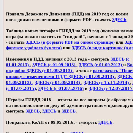
Правила Дорожного Движения (ПДД) на 2019 год со всеми
последними изменениями в формате PDF - скачать
ЗДЕСЬ
.
Таблица новых штрафов ГИБДД на 2019 год (включая какие
штрафы можно платить со "скидкой", начиная с 1 января 20
- скачать
ЗДЕСЬ (в формате PDF на одной странице)
или
ЗДЕ
формате удобного буклета)
или
ЗДЕСЬ (в виде картинок (в а
Изменения в ПДД, начиная с 2013 года - смотреть
ЗДЕСЬ (с
01.01.2013)
,
ЗДЕСЬ (с 01.09.2013)
,
ЗДЕСЬ (с 01.09.2013)
и
Бо
01.09.2013
подробно ЗДЕСЬ (с
)
, а также
распечатать "Поле
01.09.2013
книжку с изменениями ПДД" ЗДЕСЬ (с
)
,
ЗДЕСЬ 
01.09.2013
01.09.2014
15.11.2014
)
,
ЗДЕСЬ (с
)
,
ЗДЕСЬ (с
)
,
01.07.2015
01.07.2016
12.07.2017
(с
)
,
ЗДЕСЬ (с
)
и
ЗДЕСЬ (с
Штрафы ГИБДД 2018 — ответы на все вопросы (с образцом
на постановление по делу об административном правонаруш
смотреть
ЗДЕСЬ
,
ЗДЕСЬ
и
ЗДЕСЬ
.
Поправки в КоАП от 09.05.2013г. - смотреть
ЗДЕСЬ
.