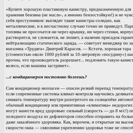
«Купите хорошую пластиковую канистру, предназначенную для
хранения бензина (не масло-, а именно бензостойкую!) и не чув
себя преступником: выглядят такие канистры солидно, как
металлические, и к несчастному случаю точно не приведут. Пар
топлива не просочатся ни через крышку, ни через стенки, корпу
растворится, не сломается, не лопнет, а наличие присадок гаран
нейтрализацию статического заряда, — советует менеджер по з
магазина «Трудяга» Дмитрий Карасов. — Кстати, хорошая тара
(стоимостью около 1000 рублей за 10-литровую «посудину») на
прочна, что производитель разрешает... подложить такую канис
колесо, если машина застрянет».
...с кондиционером постоянно болеешь?
Сам кондиционер неопасен — опасен резкий перепад температу
если современные системы климат-контроля научились деликат
снижать температуру внутри разогретого на солнцепёке автомоб
обычный кондиционер или примитивная «климатика» недороги
могут нанести вред здоровью: сильный (скорость — до 8 м/c!) п
холодного воздуха из дефлекторов способен отправить на боль
даже закалённого здоровяка. Как, впрочем, и открытые на высок
скорости окна — сквозняки укреплению здоровья тоже не спосо