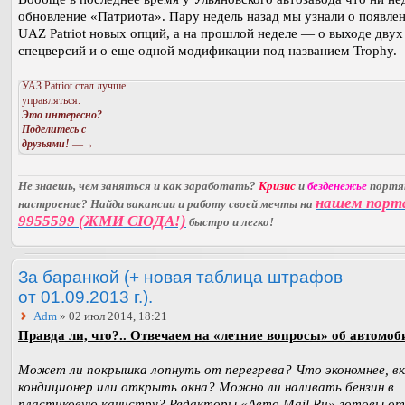
обновление «Патриота». Пару недель назад мы узнали о появле
UAZ Patriot новых опций, а на прошлой неделе — о выходе двух
спецверсий и о еще одной модификации под названием Trophy.
УАЗ Patriot стал лучше
управляться.
Это интересно?
Поделитесь с
друзьями!
—→
Не знаешь, чем заняться и как заработать?
Кризис
и
безденежье
порт
нашем порт
настроение? Найди вакансии и работу своей мечты на
9955599 (ЖМИ СЮДА!)
быстро и легко!
За баранкой (+ новая таблица штрафов
от 01.09.2013 г.).
Adm
» 02 июл 2014, 18:21
Правда ли, что?.. Отвечаем на «летние вопросы» об автомоб
Может ли покрышка лопнуть от перегрева? Что экономнее, в
кондиционер или открыть окна? Можно ли наливать бензин в
пластиковую канистру? Редакторы «Авто Mail.Ru» готовы о