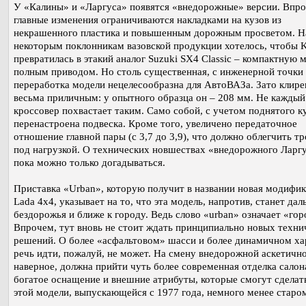
У «Калины» и «Ларгуса» появятся «внедорожные» версии. Впро
главные изменения ограничиваются накладками на кузов из
некрашенного пластика и повышенным дорожным просветом. Н
некоторым поклонникам вазовской продукции хотелось, чтобы K
превратилась в этакий аналог Suzuki SX4 Classic – компактную 
полным приводом. Но столь существенная, с инженерной точки 
переработка модели нецелесообразна для АвтоВАЗа. Зато клире
весьма приличным: у опытного образца он – 208 мм. Не каждый
кроссовер похвастает таким. Само собой, с учетом поднятого к
перенастроена подвеска. Кроме того, увеличено передаточное
отношение главной пары (с 3,7 до 3,9), что должно облегчить тр
под нагрузкой. О технических новшествах «внедорожного Ларг
пока можно только догадываться.
Приставка «Urban», которую получит в названии новая модифи
Lada 4x4, указывает на то, что эта модель, напротив, станет дал
бездорожья и ближе к городу. Ведь слово «urban» означает «гор
Впрочем, тут вновь не стоит ждать принципиально новых техни
решений. О более «асфальтовом» шасси и более динамичном ха
речь идти, пожалуй, не может. На смену внедорожной аскетично
наверное, должна прийти чуть более современная отделка салон
богатое оснащение и внешние атрибуты, которые смогут сдела
этой модели, выпускающейся с 1977 года, немного менее стар