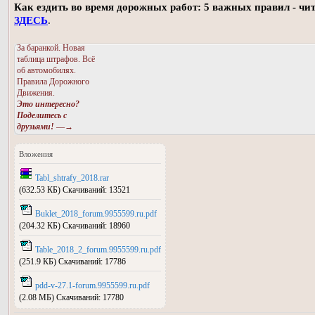
Как ездить во время дорожных работ: 5 важных правил - чи
ЗДЕСЬ
.
За баранкой. Новая
таблица штрафов. Всё
об автомобилях.
Правила Дорожного
Движения.
Это интересно?
Поделитесь с
друзьями!
—→
Вложения
Tabl_shtrafy_2018.rar
(632.53 КБ) Скачиваний: 13521
Buklet_2018_forum.9955599.ru.pdf
(204.32 КБ) Скачиваний: 18960
Table_2018_2_forum.9955599.ru.pdf
(251.9 КБ) Скачиваний: 17786
pdd-v-27.1-forum.9955599.ru.pdf
(2.08 МБ) Скачиваний: 17780