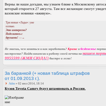
Верны ли наши догадки, мы узнаем ближе к Московскому автоса
который откроется 27 августа. Там все желающие смогут увиде
вазовские новинки «вживую».
Три новые «Лады»: уже
осенью.
Это интересно?
Поделитесь с
друзьями!
—→
Не знаешь, чем заняться и как заработать?
Кризис
и
безденежье
порт
нашем порт
настроение? Найди вакансии и работу своей мечты на
9955599 (ЖМИ СЮДА!)
быстро и легко!
За баранкой (+ новая таблица штрафов
от 01.09.2013 г.).
Adm
» 02 июл 2014, 18:14
Кузов Toyota Camry будут штамповать в России.