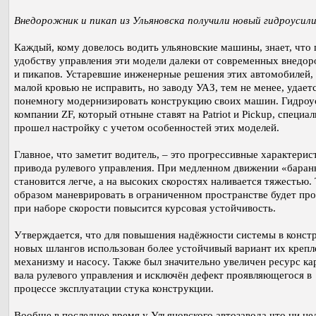
Внедорожник и пикап из Ульяновска получили новый гидроусил
Каждый, кому довелось водить ульяновские машины, знает, что 
удобству управления эти модели далеки от современных внедо
и пикапов. Устаревшие инженерные решения этих автомобилей, 
малой кровью не исправить, но заводу УАЗ, тем не менее, удает
понемногу модернизировать конструкцию своих машин. Гидроу
компании ZF, который отныне ставят на Patriot и Pickup, специа
прошел настройку с учетом особенностей этих моделей.
Главное, что заметит водитель, – это прогрессивные характерис
привода рулевого управления. При медленном движении «баран
становится легче, а на высоких скоростях наливается тяжестью.
образом маневрировать в ограниченном пространстве будет про
при наборе скорости повысится курсовая устойчивость.
Утверждается, что для повышения надёжности системы в конст
новых шлангов использован более устойчивый вариант их крепл
механизму и насосу. Также был значительно увеличен ресурс ка
вала рулевого управления и исключён дефект проявляющегося в
процессе эксплуатации стука конструкции.
Вообще в последнее время у Ульяновского автозавода что ни нед