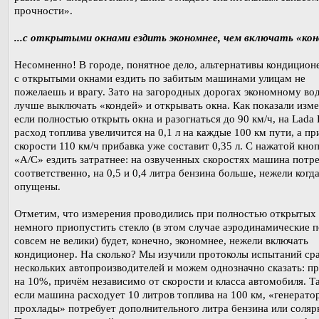
прочности».
...с открытыми окнами ездить экономнее, чем включать «кон
Несомненно! В городе, понятное дело, альтернативы кондиционе
с открытыми окнами ездить по забитым машинами улицам не
пожелаешь и врагу. Зато на загородных дорогах экономному во
лучше выключать «кондей» и открывать окна. Как показали изме
если полностью открыть окна и разогнаться до 90 км/ч, на Lada 
расход топлива увеличится на 0,1 л на каждые 100 км пути, а пр
скорости 110 км/ч прибавка уже составит 0,35 л. С нажатой кно
«А/C» ездить затратнее: на озвученных скоростях машина потре
соответственно, на 0,5 и 0,4 литра бензина больше, нежели когда
опущены.
Отметим, что измерения проводились при полностью открытых 
немного приопустить стекло (в этом случае аэродинамические 
совсем не велики) будет, конечно, экономнее, нежели включать
кондиционер. На сколько? Мы изучили протоколы испытаний ср
нескольких автопроизводителей и можем однозначно сказать: п
на 10%, причём независимо от скорости и класса автомобиля. Т
если машина расходует 10 литров топлива на 100 км, «генерато
прохлады» потребует дополнительного литра бензина или соляр