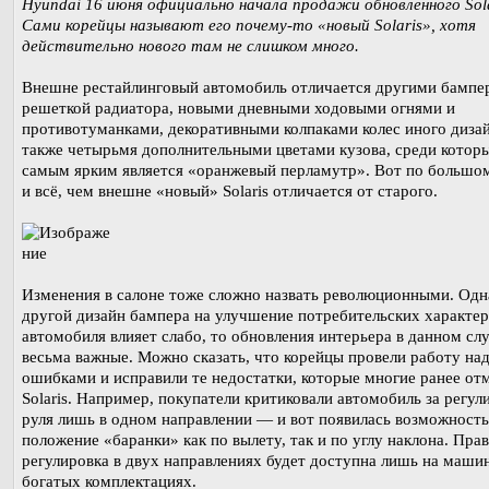
Hyundai 16 июня официально начала продажи обновленного Sola
Сами корейцы называют его почему-то «новый Solaris», хотя
действительно нового там не слишком много.
Внешне рестайлинговый автомобиль отличается другими бампе
решеткой радиатора, новыми дневными ходовыми огнями и
противотуманками, декоративными колпаками колес иного дизай
также четырьмя дополнительными цветами кузова, среди котор
самым ярким является «оранжевый перламутр». Вот по большо
и всё, чем внешне «новый» Solaris отличается от старого.
Изменения в салоне тоже сложно назвать революционными. Одн
другой дизайн бампера на улучшение потребительских характе
автомобиля влияет слабо, то обновления интерьера в данном сл
весьма важные. Можно сказать, что корейцы провели работу на
ошибками и исправили те недостатки, которые многие ранее от
Solaris. Например, покупатели критиковали автомобиль за регул
руля лишь в одном направлении — и вот появилась возможность
положение «баранки» как по вылету, так и по углу наклона. Прав
регулировка в двух направлениях будет доступна лишь на маши
богатых комплектациях.