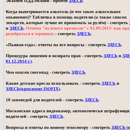
Экзамен ПДД онлайн - пройти
ЗДЕСЬ
.
Когда выветривается алкоголь (и что такое алкогольное
опьянение)? Табличка в помощь водителю (а также список
лекарств, которые лучше не принимать за рулём) - смотреть
и
ЗДЕСЬ
.
Отмена "нулевого промилле" с 01.09.2013: как пр
разобраться в терминах
- смотреть
ЗДЕСЬ
.
«Пьяная езда»: ответы на все вопросы - смотреть
ЗДЕСЬ
.
Процедура лишения и возврата прав - смотреть
ЗДЕСЬ
и
ЗДЕ
01.12.2014 г.)
.
Чем опасен снегопад - смотреть
ЗДЕСЬ
.
Какие детские кресла использовать - смотреть
ЗДЕСЬ
и
ЗДЕСЬ(крепление ISOFIX)
.
10 заповедей для водителей - смотреть
ЗДЕСЬ
.
Московские адреса видеокамер, автоматически штрафующи
водителей - смотреть
ЗДЕСЬ
.
Вопросы и ответы по новому техосмотру - смотреть
ЗДЕСЬ (