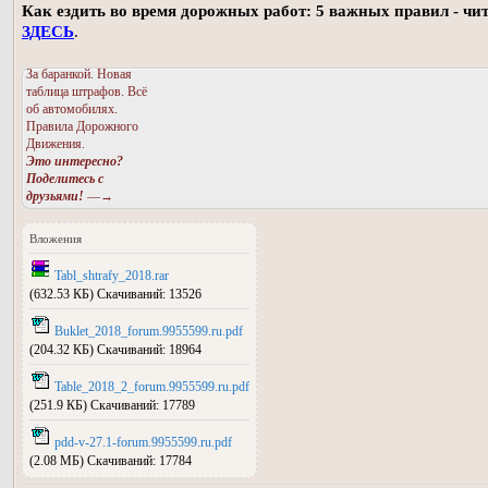
Как ездить во время дорожных работ: 5 важных правил - чи
ЗДЕСЬ
.
За баранкой. Новая
таблица штрафов. Всё
об автомобилях.
Правила Дорожного
Движения.
Это интересно?
Поделитесь с
друзьями!
—→
Вложения
Tabl_shtrafy_2018.rar
(632.53 КБ) Скачиваний: 13526
Buklet_2018_forum.9955599.ru.pdf
(204.32 КБ) Скачиваний: 18964
Table_2018_2_forum.9955599.ru.pdf
(251.9 КБ) Скачиваний: 17789
pdd-v-27.1-forum.9955599.ru.pdf
(2.08 МБ) Скачиваний: 17784