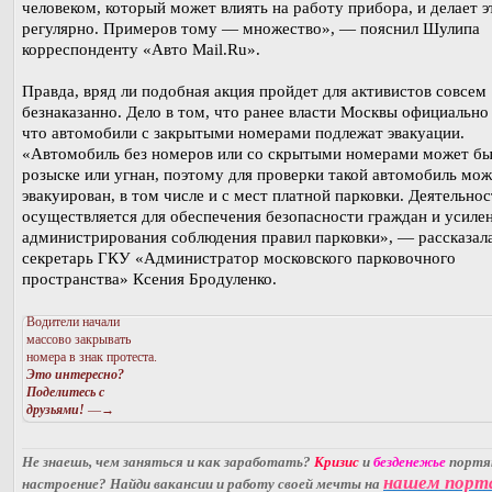
человеком, который может влиять на работу прибора, и делает э
регулярно. Примеров тому — множество», — пояснил Шулипа
корреспонденту «Авто Mail.Ru».
Правда, вряд ли подобная акция пройдет для активистов совсем
безнаказанно. Дело в том, что ранее власти Москвы официально 
что автомобили с закрытыми номерами подлежат эвакуации.
«Автомобиль без номеров или со скрытыми номерами может бы
розыске или угнан, поэтому для проверки такой автомобиль мо
эвакуирован, в том числе и с мест платной парковки. Деятельнос
осуществляется для обеспечения безопасности граждан и усиле
администрирования соблюдения правил парковки», — рассказала
секретарь ГКУ «Администратор московского парковочного
пространства» Ксения Бродуленко.
Водители начали
массово закрывать
номера в знак протеста.
Это интересно?
Поделитесь с
друзьями!
—→
Не знаешь, чем заняться и как заработать?
Кризис
и
безденежье
порт
нашем порт
настроение? Найди вакансии и работу своей мечты на