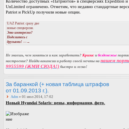
Количество доступных «Патриотов» в спецверсиях Expedition и
UnLimited ограничено. Отметим, что недавно стандартные вер
Patriot и PickUp получили новые опции.
UAZ Patriot: сразу две
новые спецверсии.
Это интересно?
Поделитесь с
друзьями!
—→
Не знаешь, чем заняться и как заработать?
Кризис
и
безденежье
порт
нашем порт
настроение? Найди вакансии и работу своей мечты на
9955599 (ЖМИ СЮДА!)
быстро и легко!
За баранкой (+ новая таблица штрафов
от 01.09.2013 г.).
Adm
» 01 июл 2014, 17:02
Новый Hyundai Solaris: цены, информация, фото.