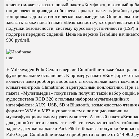
клиент сможет заказать новый пакет «Комфорт», в который доб
опции электропривода и обогрева зеркал, и пакет «Дизайн», куд
тонировка задних стекол и легкосплавные диски. Опционально 
заказать также новый пакет «Безопасность», который включает 
подушки безопасности, систему курсовой устойчивости (ESP) и
подогрев передних сидений. Цена на версию Trendline начинаетс
900 рублей.
У Volkswagen Polo Седан в версии Comfortline также было расш
функциональное оснащение. К примеру, пакет «Комфорт» отны
включает электрообогрев лобового стекла, малый пакет кожаной
климат-контроль Climatronic и центральный подлокотник. При за
пакета «Мультимедиа» покупатель получит такой набор опций, 
аудиосистема RCD 320 с полным набором мультимедийных
интерфейсов: AUX, USB, SD и Bluetooth, возможностью чтения 
формате WMA и MP3 и управлением с помощью клавиш на
мультифункциональном рулевом колесе. А новый пакет «Безопа
для данной версии включает в себя систему курсовой устойчиво
задние датчики парковки Park Pilot и боковые подушки безопасн
Polo Седан Comfortline можно приобрести по цене от 544 900 ру