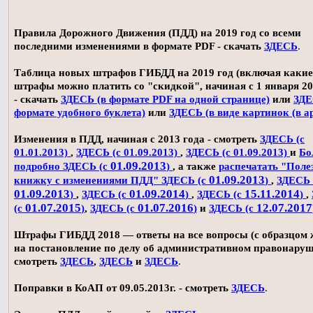
Правила Дорожного Движения (ПДД) на 2019 год со всеми
последними изменениями в формате PDF - скачать
ЗДЕСЬ
.
Таблица новых штрафов ГИБДД на 2019 год (включая какие
штрафы можно платить со "скидкой", начиная с 1 января 20
- скачать
ЗДЕСЬ (в формате PDF на одной странице)
или
ЗДЕ
формате удобного буклета)
или
ЗДЕСЬ (в виде картинок (в а
Изменения в ПДД, начиная с 2013 года - смотреть
ЗДЕСЬ (с
01.01.2013)
,
ЗДЕСЬ (с 01.09.2013)
,
ЗДЕСЬ (с 01.09.2013)
и
Бо
01.09.2013
подробно ЗДЕСЬ (с
)
, а также
распечатать "Поле
01.09.2013
книжку с изменениями ПДД" ЗДЕСЬ (с
)
,
ЗДЕСЬ 
01.09.2013
01.09.2014
15.11.2014
)
,
ЗДЕСЬ (с
)
,
ЗДЕСЬ (с
)
,
01.07.2015
01.07.2016
12.07.2017
(с
)
,
ЗДЕСЬ (с
)
и
ЗДЕСЬ (с
Штрафы ГИБДД 2018 — ответы на все вопросы (с образцом
на постановление по делу об административном правонаруш
смотреть
ЗДЕСЬ
,
ЗДЕСЬ
и
ЗДЕСЬ
.
Поправки в КоАП от 09.05.2013г. - смотреть
ЗДЕСЬ
.