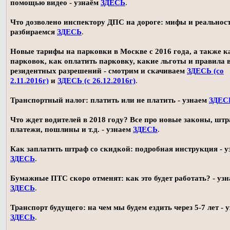
помощью видео - узнаём
ЗДЕСЬ
.
Что дозволено инспектору ДПС на дороге: мифы и реальност
разбираемся
ЗДЕСЬ
.
Новые тарифы на парковки в Москве с 2016 года, а также 
парковок, как оплатить парковку, какие льготы и правила
резидентных разрешений - смотрим и скачиваем
ЗДЕСЬ (со
2.11.2016г)
и
ЗДЕСЬ (с 26.12.2016г)
.
Транспортный налог: платить или не платить - узнаем
ЗДЕС
Что ждет водителей в 2018 году? Все про новые законы, шт
платежи, пошлины и т.д. - узнаем
ЗДЕСЬ
.
Как заплатить штраф со скидкой: подробная инструкция - у
ЗДЕСЬ
.
Бумажные ПТС скоро отменят: как это будет работать? - уз
ЗДЕСЬ
.
Транспорт будущего: на чем мы будем ездить через 5-7 лет - 
ЗДЕСЬ
.