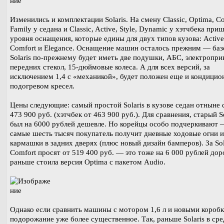
Изменились и комплектации Solaris. На смену Classic, Optima, C
Family у седана и Classic, Active, Style, Dynamic у хэтчбека при
уровня оснащения, которые едины для двух типов кузова: Active
Comfort и Elegance. Оснащение машин осталось прежним — ба
Solaris по-прежнему будет иметь две подушки, АБС, электропри
передних стекол, 15-дюймовые колеса. А для всех версий, за
исключением 1,4 с «механикой», будет положен еще и кондицио
подогревом кресел.
Цены следующие: самый простой Solaris в кузове седан отныне 
473 900 руб. (хэтчбек от 463 900 руб.). Для сравнения, старый So
был на 6000 рублей дешевле. Но корейцы особо подчеркивают —
самые шесть тысяч покупатель получит дневные ходовые огни и
кармашки в задних дверях (плюс новый дизайн бамперов). За Sol
Comfort просят от 519 400 руб. — это тоже на 6 000 рублей дор
раньше стоила версия Optima с пакетом Audio.
Однако если сравнить машины с мотором 1,6 л и новыми коробк
подорожание уже более существенное. Так, раньше Solaris в ср