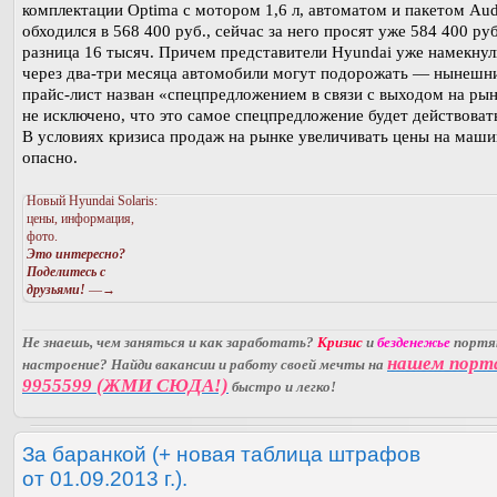
комплектации Optima с мотором 1,6 л, автоматом и пакетом Aud
обходился в 568 400 руб., сейчас за него просят уже 584 400 ру
разница 16 тысяч. Причем представители Hyundai уже намекнул
через два-три месяца автомобили могут подорожать — нынешн
прайс-лист назван «спецпредложением в связи с выходом на ры
не исключено, что это самое спецпредложение будет действовать
В условиях кризиса продаж на рынке увеличивать цены на маш
опасно.
Новый Hyundai Solaris:
цены, информация,
фото.
Это интересно?
Поделитесь с
друзьями!
—→
Не знаешь, чем заняться и как заработать?
Кризис
и
безденежье
порт
нашем порт
настроение? Найди вакансии и работу своей мечты на
9955599 (ЖМИ СЮДА!)
быстро и легко!
За баранкой (+ новая таблица штрафов
от 01.09.2013 г.).