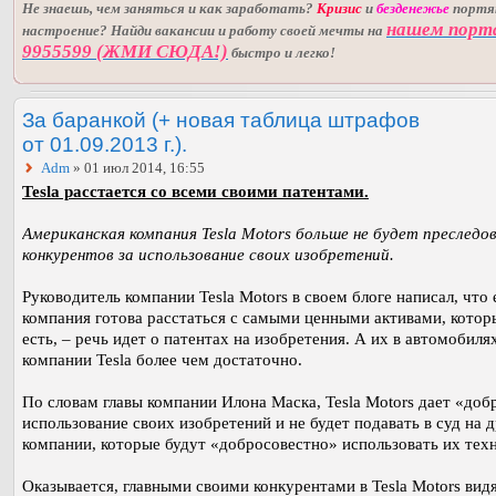
Не знаешь, чем заняться и как заработать?
Кризис
и
безденежье
порт
нашем порт
настроение? Найди вакансии и работу своей мечты на
9955599 (ЖМИ СЮДА!)
быстро и легко!
За баранкой (+ новая таблица штрафов
от 01.09.2013 г.).
Adm
» 01 июл 2014, 16:55
Tesla расстается со всеми своими патентами.
Американская компания Tesla Motors больше не будет преследо
конкурентов за использование своих изобретений.
Руководитель компании Tesla Motors в своем блоге написал, что 
компания готова расстаться с самыми ценными активами, котор
есть, – речь идет о патентах на изобретения. А их в автомобиля
компании Tesla более чем достаточно.
По словам главы компании Илона Маска, Tesla Motors дает «доб
использование своих изобретений и не будет подавать в суд на 
компании, которые будут «добросовестно» использовать их тех
Оказывается, главными своими конкурентами в Tesla Motors видя