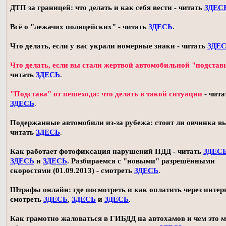
ДТП за границей: что делать и как себя вести - читать
ЗДЕС
Всё о "лежачих полицейских" - читать
ЗДЕСЬ
.
Что делать, если у вас украли номерные знаки - читать
ЗДЕ
Что делать, если вы стали жертвой автомобильной "подстав
читать
ЗДЕСЬ
.
"Подстава" от пешехода: что делать в такой ситуации
- чита
ЗДЕСЬ
.
Подержанные автомобили из-за рубежа: стоит ли овчинка в
читать
ЗДЕСЬ
.
Как работает фотофиксация нарушений ПДД - читать
ЗДЕС
ЗДЕСЬ
и
ЗДЕСЬ
. Разбираемся с "новыми" разрешёнными
скоростями (01.09.2013) - смотреть
ЗДЕСЬ
.
Штрафы онлайн: где посмотреть и как оплатить через интерн
смотреть
ЗДЕСЬ
,
ЗДЕСЬ
и
ЗДЕСЬ
.
Как грамотно жаловаться в ГИБДД на автохамов и чем это 