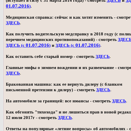
(вступает в силу с 31 марта 2014 года) - смотреть
ЗДЕСЬ
и
ЗД
01.07.2016
)
.
Медицинская справка: сейчас и как хотят изменить - смотре
ЗДЕСЬ
.
Как получить водительскую медсправку в 2018 году (с пол
перечнем медицинских противопоказаний) - смотреть
ЗДЕС
01.07.2016
01.07.2016
ЗДЕСЬ (с
)
и
ЗДЕСЬ (с
)
.
Как оставить себе старый номер - смотреть
ЗДЕСЬ
.
Главные мифы о зимнем вождении и их развенчание - смотр
ЗДЕСЬ
.
Бракованная машина: как ее вернуть дилеру (с бланком
письменной претензии к дилеру) - смотреть
ЗДЕСЬ
.
На автомобиле за границей: все нюансы - смотреть
ЗДЕСЬ
.
Как обгонять "тихохода" и не лишиться прав в новой редак
12 июля 2017г - смотреть
ЗДЕСЬ
.
Ответы на популярные «летние вопросы» об автомобилях - 