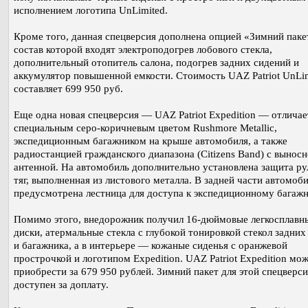
исполнением логотипа UnLimited.
Кроме того, данная спецверсия дополнена опцией «Зимний пакет
состав которой входят электроподогрев лобового стекла,
дополнительный отопитель салона, подогрев задних сидений и
аккумулятор повышенной емкости. Стоимость UAZ Patriot UnLi
составляет 699 950 руб.
Еще одна новая спецверсия — UAZ Patriot Expedition — отличае
специальным серо-коричневым цветом Rushmore Metallic,
экспедиционным багажником на крыше автомобиля, а также
радиостанцией гражданского диапазона (Citizens Band) с вынос
антенной. На автомобиль дополнительно установлена защита р
тяг, выполненная из листового металла. В задней части автомоб
предусмотрена лестница для доступа к экспедиционному багажн
Помимо этого, внедорожник получил 16-дюймовые легкосплавн
диски, атермальные стекла с глубокой тонировкой стекол задних
и багажника, а в интерьере — кожаные сиденья с оранжевой
прострочкой и логотипом Expedition. UAZ Patriot Expedition мо
приобрести за 679 950 рублей. Зимний пакет для этой спецверси
доступен за доплату.