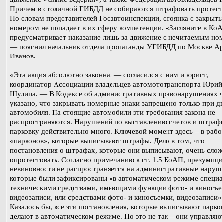
Причем в столичной ГИБДД не собираются штрафовать протес
По словам представителей Госавтоинспекции, стоянка с закрыт
номером не попадает в их сферу компетенции. «Загляните в К
предусматривает наказание лишь за движение с нечитаемым но
— пояснил начальник отдела пропаганды УГИБДД по Москве А
Иванов.
«Эта акция абсолютно законна, — согласился с ним и юрист,
координатор Ассоциации владельцев автомототранспорта Юрий
Шулипа. — В Кодексе об административных правонарушениях 
указано, что закрывать номерные знаки запрещено только при 
автомобиля. На стоящие автомобили эти требования закона не
распространяются. Нарушений по выставлению счетов и штраф
парковку действительно много. Ключевой момент здесь – в рабо
«парконов», которые выписывают штрафы. Дело в том, что
постановления о штрафах, которые они выписывают, очень сло
опротестовать. Согласно примечанию к ст. 1.5 КоАП, презумпц
невиновности не распространяется на административные наруш
которые были зафиксированы «в автоматическом режиме специ
техническими средствами, имеющими функции фото- и киносъе
видеозаписи, или средствами фото- и киносъемки, видеозаписи»
Казалось бы, все эти постановления, которые выписывают парко
делают в автоматическом режиме. Но это не так – они управляю