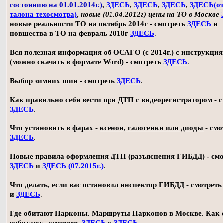
состоянию на 01.01.2014г.)
,
ЗДЕСЬ
,
ЗДЕСЬ
,
ЗДЕСЬ
,
ЗДЕСЬ(о
талона техосмотра)
,
новые (01.04.2012г) цены на ТО в Москве
новые реальности ТО на октябрь 2014г - смотреть
ЗДЕСЬ
и
новшества в ТО на февраль 2018г
ЗДЕСЬ
.
Вся полезная информация об ОСАГО (с 2014г.) с инструкци
(можно скачать в формате Word) - смотреть
ЗДЕСЬ
.
Выбор зимних шин - смотреть
ЗДЕСЬ
.
Как правильно себя вести при ДТП с видеорегистратором - 
ЗДЕСЬ
.
Что установить в фарах -
ксенон, галогенки или диоды
- смо
ЗДЕСЬ
.
Новые правила оформления ДТП (разъяснения ГИБДД) - смо
ЗДЕСЬ
и
ЗДЕСЬ (07.2015г.)
.
Что делать, если вас остановил инспектор ГИБДД - смотрет
и
ЗДЕСЬ
.
Где обитают Парконы. Маршруты Парконов в Москве. Как 
работают - смотреть
ЗДЕСЬ
и
ЗДЕСЬ
.