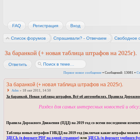
FAQ
Регистрация
Вход
Список форумов
Спрашивали? - Отвечаем
Свободное 
За баранкой (+ новая таблица штрафов на 2025г).
Ответить
Первое новое сообщение
• Сообщений: 13081 •
С
За баранкой (+ новая таблица штрафов на 2025г).
Adm
» 18 окт 2011, 14:50
За баранкой. Новая таблица штрафов. Всё об автомобилях. Правила Дорожно
Раздел для самых интересных новостей и обс
Правила Дорожного Движения (ПДД) на 2019 год со всеми последними измене
Таблица новых штрафов ГИБДД на 2019 год (включая какие штрафы можно пла
ЗДЕСЬ (в формате PDF на одной странице)
или
ЗДЕСЬ (в формате удобного бу