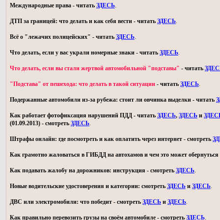
Международные права - читать
ЗДЕСЬ
.
ДТП за границей: что делать и как себя вести - читать
ЗДЕСЬ
.
Всё о "лежачих полицейских" - читать
ЗДЕСЬ
.
Что делать, если у вас украли номерные знаки - читать
ЗДЕСЬ
.
Что делать, если вы стали жертвой автомобильной "подставы"
- читать
ЗДЕС
"Подстава" от пешехода: что делать в такой ситуации
- читать
ЗДЕСЬ
.
Подержанные автомобили из-за рубежа: стоит ли овчинка выделки - читать
З
Как работает фотофиксация нарушений ПДД - читать
ЗДЕСЬ
,
ЗДЕСЬ
и
ЗДЕС
(01.09.2013) - смотреть
ЗДЕСЬ
.
Штрафы онлайн: где посмотреть и как оплатить через интернет - смотреть
З
Как грамотно жаловаться в ГИБДД на автохамов и чем это может обернуться 
Как подавать жалобу на дорожников: инструкция - смотреть
ЗДЕСЬ
.
Новые водительские удостоверения и категории: смотреть
ЗДЕСЬ
и
ЗДЕСЬ
.
ДВС или электромобили: что победит - смотреть
ЗДЕСЬ
и
ЗДЕСЬ
.
Как правильно перевозить грузы на своём автомобиле - смотреть
ЗДЕСЬ
.