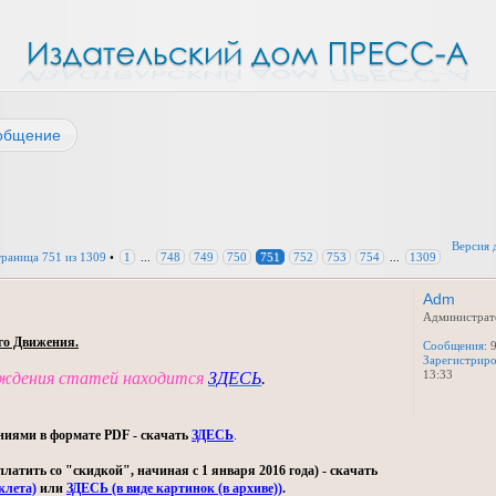
общение
Версия 
траница
751
из
1309
•
1
...
748
749
750
751
752
753
754
...
1309
Adm
Администрат
го Движения.
Сообщения:
9
Зарегистриро
13:33
уждения статей находится
ЗДЕСЬ
.
ниями в формате PDF - скачать
ЗДЕСЬ
.
тить со "скидкой", начиная с 1 января 2016 года) - скачать
клета)
или
ЗДЕСЬ (в виде картинок (в архиве))
.