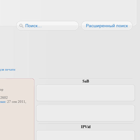
Расширенный поиск
для печати
SaB
ор
2602
ван:
27 сен 2011,
IPVid