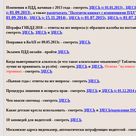
Изменения в ПДД, начиная с 2013 года - смотреть
ЗДЕСЬ (с 01.01.2013)
,
ЗДЕСЬ 
01.09.2013
(с
)
, а также
распечатать "Полезную книжку с изменениями ПДД
01.09.2014
15.11.2014
01.07.2015
01.07.
)
,
ЗДЕСЬ (с
)
,
ЗДЕСЬ (с
)
,
ЗДЕСЬ (с
Штрафы ГИБДД 2018 — ответы на все вопросы (с образцом жалобы на постан
смотреть
ЗДЕСЬ
,
ЗДЕСЬ
и
ЗДЕСЬ
.
Поправки в КоАП от 09.05.2013г. - смотреть
ЗДЕСЬ
.
Экзамен ПДД онлайн - пройти
ЗДЕСЬ
.
Когда выветривается алкоголь (и что такое алкогольное опьянение)? Табличк
лучше не принимать за рулём) - смотреть
ЗДЕСЬ
и
ЗДЕСЬ
.
Отмена "нулевого 
терминах
- смотреть
ЗДЕСЬ
.
«Пьяная езда»: ответы на все вопросы - смотреть
ЗДЕСЬ
.
Процедура лишения и возврата прав - смотреть
ЗДЕСЬ
и
ЗДЕСЬ (с 01.12.2014 г
Чем опасен снегопад - смотреть
ЗДЕСЬ
.
Какие детские кресла использовать - смотреть
ЗДЕСЬ
и
ЗДЕСЬ(крепление IS
10 заповедей для водителей - смотреть
ЗДЕСЬ
.
Московские адреса видеокамер, автоматически штрафующих водителей - смо