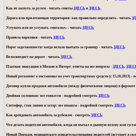
Как не заснуть за рулем - читать советы
ЗДЕСЬ
и
ЗДЕСЬ
.
Дорога или прилегающая территория: как правильно определить - читать
З
Уступать или не уступать «мигалке» - читать
ЗДЕСЬ
.
Правила парковки - читать
ЗДЕСЬ
.
Порог задолженности: когда нельзя выехать за границу - читать
ЗДЕСЬ
.
Велосипедист на дороге - читать
ЗДЕСЬ
.
Платная эвакуация в Москве и Питере: ответы на все вопросы -
ЗДЕСЬ
,
ЗДЕС
Новый регламент о постановке на учет транспортных средств (с 15.10.2013) -
Договор купли-продажи автомобиля (между физическими лицами) в формате 
Двойная сплошная: все тонкости - подробней смотреть
ЗДЕСЬ
.
Светофор, стоп-линия и затор: все нюансы - подробней смотреть
ЗДЕСЬ
.
Как арендовать автомобиль за рубежом - смотреть
ЗДЕСЬ
.
Что делать водителю автомобиля, когда он въехал в дымную пелену или густо
Новый Порядок медицинского освидетельствования водителей (вступает в силу 