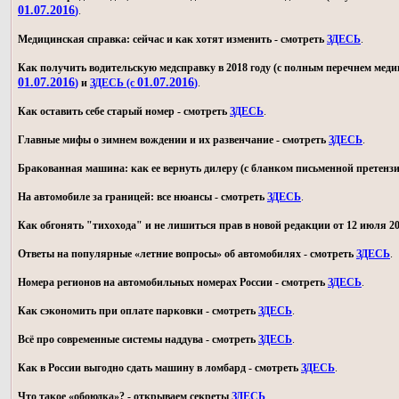
01.07.2016
)
.
Медицинская справка: сейчас и как хотят изменить - смотреть
ЗДЕСЬ
.
Как получить водительскую медсправку в 2018 году (с полным перечнем мед
01.07.2016
01.07.2016
)
и
ЗДЕСЬ (с
)
.
Как оставить себе старый номер - смотреть
ЗДЕСЬ
.
Главные мифы о зимнем вождении и их развенчание - смотреть
ЗДЕСЬ
.
Бракованная машина: как ее вернуть дилеру (с бланком письменной претензи
На автомобиле за границей: все нюансы - смотреть
ЗДЕСЬ
.
Как обгонять "тихохода" и не лишиться прав в новой редакции от 12 июля 20
Ответы на популярные «летние вопросы» об автомобилях - смотреть
ЗДЕСЬ
.
Номера регионов на автомобильных номерах России - смотреть
ЗДЕСЬ
.
Как сэкономить при оплате парковки - смотреть
ЗДЕСЬ
.
Всё про современные системы наддува - смотреть
ЗДЕСЬ
.
Как в России выгодно сдать машину в ломбард - смотреть
ЗДЕСЬ
.
Что такое «обоюдка»? - открываем секреты
ЗДЕСЬ
.