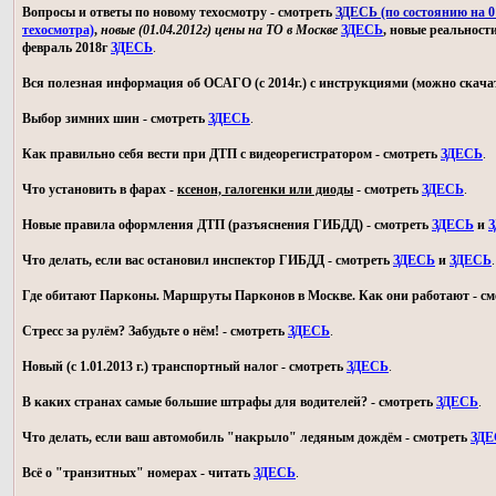
Вопросы и ответы по новому техосмотру - смотреть
ЗДЕСЬ (по состоянию на 01
техосмотра)
,
новые (01.04.2012г) цены на ТО в Москве
ЗДЕСЬ
, новые реальност
февраль 2018г
ЗДЕСЬ
.
Вся полезная информация об ОСАГО (с 2014г.) с инструкциями (можно скачат
Выбор зимних шин - смотреть
ЗДЕСЬ
.
Как правильно себя вести при ДТП с видеорегистратором - смотреть
ЗДЕСЬ
.
Что установить в фарах -
ксенон, галогенки или диоды
- смотреть
ЗДЕСЬ
.
Новые правила оформления ДТП (разъяснения ГИБДД) - смотреть
ЗДЕСЬ
и
З
Что делать, если вас остановил инспектор ГИБДД - смотреть
ЗДЕСЬ
и
ЗДЕСЬ
.
Где обитают Парконы. Маршруты Парконов в Москве. Как они работают - с
Стресс за рулём? Забудьте о нём! - смотреть
ЗДЕСЬ
.
Новый (с 1.01.2013 г.) транспортный налог - смотреть
ЗДЕСЬ
.
В каких странах самые большие штрафы для водителей? - смотреть
ЗДЕСЬ
.
Что делать, если ваш автомобиль "накрыло" ледяным дождём - смотреть
ЗДЕ
Всё о "транзитных" номерах - читать
ЗДЕСЬ
.