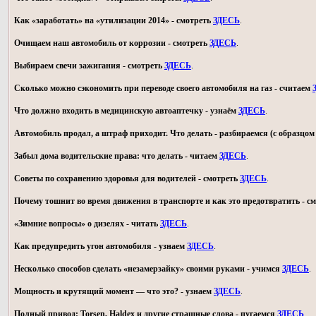
Как «заработать» на «утилизации 2014» - смотреть
ЗДЕСЬ
.
Очищаем наш автомобиль от коррозии - смотреть
ЗДЕСЬ
.
Выбираем свечи зажигания - смотреть
ЗДЕСЬ
.
Сколько можно сэкономить при переводе своего автомобиля на газ - считаем
Что должно входить в медицинскую автоаптечку - узнаём
ЗДЕСЬ
.
Автомобиль продал, а штраф приходит. Что делать - разбираемся (с образц
Забыл дома водительские права: что делать - читаем
ЗДЕСЬ
.
Советы по сохранению здоровья для водителей - смотреть
ЗДЕСЬ
.
Почему тошнит во время движения в транспорте и как это предотвратить - с
«Зимние вопросы» о дизелях - читать
ЗДЕСЬ
.
Как предупредить угон автомобиля - узнаем
ЗДЕСЬ
.
Несколько способов сделать «незамерзайку» своими руками - учимся
ЗДЕСЬ
.
Мощность и крутящий момент — что это? - узнаем
ЗДЕСЬ
.
Полный привод: Torsen, Haldex и другие страшные слова - пугаемся
ЗДЕСЬ
.