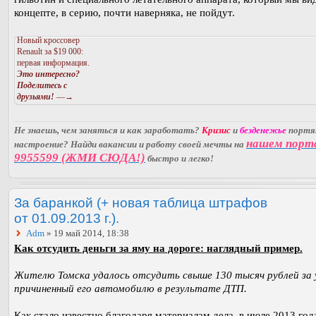
концепте, в серию, почти наверняка, не пойдут.
Новый кроссовер
Renault за $19 000:
первая информация.
Это интересно?
Поделитесь с
друзьями!
—→
Не знаешь, чем заняться и как заработать?
Кризис
и
безденежье
порт
нашем порт
настроение? Найди вакансии и работу своей мечты на
9955599 (ЖМИ СЮДА!)
быстро и легко!
За баранкой (+ новая таблица штрафов
от 01.09.2013 г.).
Adm
» 19 май 2014, 18:38
Как отсудить деньги за яму на дороге: наглядный пример.
Жителю Томска удалось отсудить свыше 130 тысяч рублей за 
причиненный его автомобилю в результате ДТП.
Как стало известно благодаря материалам дела, в июле 2013 год