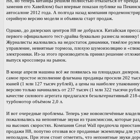
H8, но теперь китайцы решили полностью отказаться от бренда 
заменив его Хавейлом) был впервые показан публике на Пекинс
автосалоне 2012 года. А полгода назад компания продемонстри
серийную версию модели и объявила старт продаж.
Однако, до дилерских центров H8 не добрался. Китайская пресс
первого официального тест-драйва буквально разнесла новинку!
Журналисты жаловались на недостаток динамики, тяжёлое рулев
управление, невнятные тормоза, плохую шумоизоляцию и «глюк
электроники. Из-за этого производитель принял решение отложи
выпуск кроссовера на рынок.
В конце апреля машина всё же появилась на площадках дилеров.
самое простое исполнение флагмана продавцы просили 202 тыс
юаней (1 млн 127 тысяч рублей), а цены на наиболее упакованн
версию только начинались от 237 тысяч (1 млн 322 тысячи рубле
качестве силового агрегата предлагался безальтернативный 218
турбомотор объёмом 2,0 л.
И вот очередные проблемы. Теперь уже новоиспечённые владел
пожаловались на непонятные звуки из трансмиссии, которые ра
на высоких скоростях. Компания Great Wall предпочла приостан
продажи H8, попутно отозвав все проданные экземпляры для ус
неполадок. При этом стоит отметить, что непонятные звуки дор