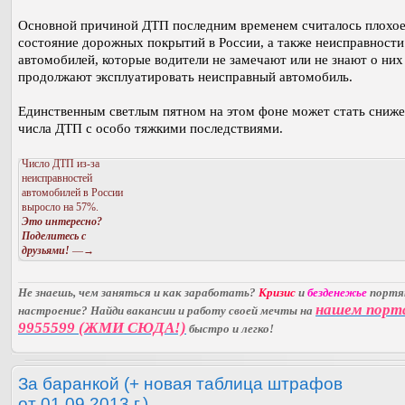
Основной причиной ДТП последним временем считалось плохо
состояние дорожных покрытий в России, а также неисправности
автомобилей, которые водители не замечают или не знают о них
продолжают эксплуатировать неисправный автомобиль.
Единственным светлым пятном на этом фоне может стать сниж
числа ДТП с особо тяжкими последствиями.
Число ДТП из-за
неисправностей
автомобилей в России
выросло на 57%.
Это интересно?
Поделитесь с
друзьями!
—→
Не знаешь, чем заняться и как заработать?
Кризис
и
безденежье
порт
нашем порт
настроение? Найди вакансии и работу своей мечты на
9955599 (ЖМИ СЮДА!)
быстро и легко!
За баранкой (+ новая таблица штрафов
от 01.09.2013 г.).