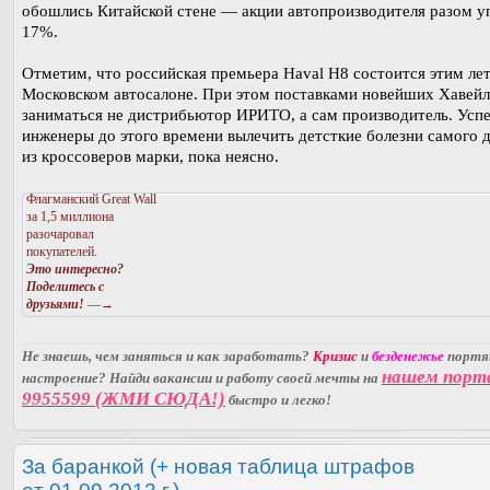
обошлись Китайской стене — акции автопроизводителя разом у
17%.
Отметим, что российская премьера Haval H8 состоится этим ле
Московском автосалоне. При этом поставками новейших Хавейл
заниматься не дистрибьютор ИРИТО, а сам производитель. Усп
инженеры до этого времени вылечить детсткие болезни самого 
из кроссоверов марки, пока неясно.
Флагманский Great Wall
за 1,5 миллиона
разочаровал
покупателей.
Это интересно?
Поделитесь с
друзьями!
—→
Не знаешь, чем заняться и как заработать?
Кризис
и
безденежье
порт
нашем порт
настроение? Найди вакансии и работу своей мечты на
9955599 (ЖМИ СЮДА!)
быстро и легко!
За баранкой (+ новая таблица штрафов
от 01.09.2013 г.).