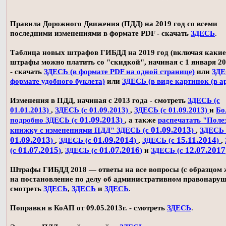
Правила Дорожного Движения (ПДД) на 2019 год со всеми
последними изменениями в формате PDF - скачать
ЗДЕСЬ
.
Таблица новых штрафов ГИБДД на 2019 год (включая какие
штрафы можно платить со "скидкой", начиная с 1 января 20
- скачать
ЗДЕСЬ (в формате PDF на одной странице)
или
ЗДЕ
формате удобного буклета)
или
ЗДЕСЬ (в виде картинок (в а
Изменения в ПДД, начиная с 2013 года - смотреть
ЗДЕСЬ (с
01.01.2013)
,
ЗДЕСЬ (с 01.09.2013)
,
ЗДЕСЬ (с 01.09.2013)
и
Бо
01.09.2013
подробно ЗДЕСЬ (с
)
, а также
распечатать "Поле
01.09.2013
книжку с изменениями ПДД" ЗДЕСЬ (с
)
,
ЗДЕСЬ 
01.09.2013
01.09.2014
15.11.2014
)
,
ЗДЕСЬ (с
)
,
ЗДЕСЬ (с
)
,
01.07.2015
01.07.2016
12.07.2017
(с
)
,
ЗДЕСЬ (с
)
и
ЗДЕСЬ (с
Штрафы ГИБДД 2018 — ответы на все вопросы (с образцом
на постановление по делу об административном правонаруш
смотреть
ЗДЕСЬ
,
ЗДЕСЬ
и
ЗДЕСЬ
.
Поправки в КоАП от 09.05.2013г. - смотреть
ЗДЕСЬ
.