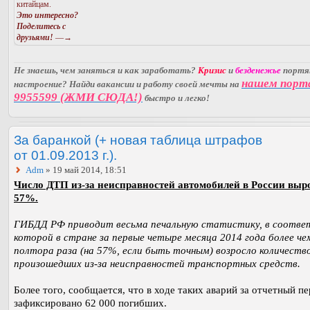
китайцам.
Это интересно?
Поделитесь с
друзьями!
—→
Не знаешь, чем заняться и как заработать?
Кризис
и
безденежье
порт
нашем порт
настроение? Найди вакансии и работу своей мечты на
9955599 (ЖМИ СЮДА!)
быстро и легко!
За баранкой (+ новая таблица штрафов
от 01.09.2013 г.).
Adm
» 19 май 2014, 18:51
Число ДТП из-за неисправностей автомобилей в России выр
57%.
ГИБДД РФ приводит весьма печальную статистику, в соотве
которой в стране за первые четыре месяца 2014 года более че
полтора раза (на 57%, если быть точным) возросло количеств
произошедших из-за неисправностей транспортных средств.
Более того, сообщается, что в ходе таких аварий за отчетный п
зафиксировано 62 000 погибших.