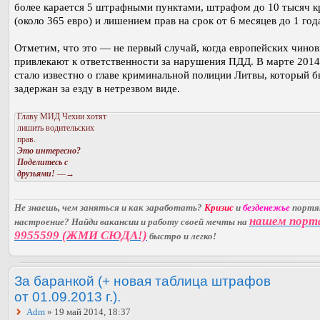
более карается 5 штрафными пунктами, штрафом до 10 тысяч к
(около 365 евро) и лишением прав на срок от 6 месяцев до 1 год
Отметим, что это — не первый случай, когда европейских чино
привлекают к ответственности за нарушения ПДД. В марте 2014
стало известно о главе криминальной полиции Литвы, который б
задержан за езду в нетрезвом виде.
Главу МИД Чехии хотят
лишить водительских
прав.
Это интересно?
Поделитесь с
друзьями!
—→
Не знаешь, чем заняться и как заработать?
Кризис
и
безденежье
порт
нашем порт
настроение? Найди вакансии и работу своей мечты на
9955599 (ЖМИ СЮДА!)
быстро и легко!
За баранкой (+ новая таблица штрафов
от 01.09.2013 г.).
Adm
» 19 май 2014, 18:37