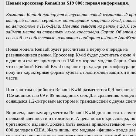
Новый кроссовер Renault за $19 000: первая информация.
Компания Renault планирует выпустить новый компактный кро
который станет серийным воплощением концепта Kwid, показ
на автосалоне в Нью-Дели. Новинка выйдет на рынок в 2016 го
займет место на ступеньку ниже кроссовера Captur. Об этом 
ссылкой на собственные источники сообщает издание AutoExpr
Новая модель Renault будет рассчитана в первую очередь на
развивающиеся рынки. Кроссовер Kwid будет достигать около 4
в длину и станет примерно на 150 мм короче модели Captur. Ож
что серийный Renault Kwid сохранит трехдверную конфигураци
получит характерные формы кузова с пластиковой защитой в н
части.
Под капотом серийного Renault Kwid разместятся 0,9-литровые 
TCe мощностью 69 и 89 лошадиных сил. Для сравнения: концеп
оснащался 1,2-литровым мотором и трансмиссией с двумя сцеп
Впрочем, главным аргументом Renault Kwid должно стать сочет
стильной внешности и стоимости. А цена нового кроссовера, п
британского издания, должна быть весьма привлекательной — о
000 долларов США. Жаль лишь, что модные «фишки» вроде две
гильотин и специального летательного аппарата, который мы ви