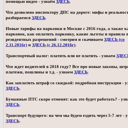
помощью видео - узнаём
ЗДЕСЬ
.
Что дозволено инспектору ДПС на дороге: мифы и реальност
разбираемся
ЗДЕСЬ
.
Новые тарифы на парковки в Москве с 2016 года, а также 
парковок, как оплатить парковку, какие льготы и правила
резидентных разрешений - смотрим и скачиваем
ЗДЕСЬ (со
2.11.2016г)
и
ЗДЕСЬ (с 26.12.2016г)
.
Транспортный налог: платить или не платить - узнаем
ЗДЕС
Что ждет водителей в 2018 году? Все про новые законы, шт
платежи, пошлины и т.д. - узнаем
ЗДЕСЬ
.
Как заплатить штраф со скидкой: подробная инструкция - у
ЗДЕСЬ
.
Бумажные ПТС скоро отменят: как это будет работать? - уз
ЗДЕСЬ
.
Транспорт будущего: на чем мы будем ездить через 5-7 лет - 
ЗДЕСЬ
.