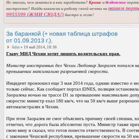
Не знаешь, чем заняться и как заработать?
Кризис
и
безденежье
порт
нашем порт
настроение? Найди вакансии и работу своей мечты на
9955599 (ЖМИ СЮДА!)
быстро и легко!
За баранкой (+ новая таблица штрафов
от 01.09.2013 г.).
Adm
» 19 май 2014, 18:36
Главу МИД Чехии хотят лишить водительских прав.
Министр иностранных дел Чехии Любомир Заоралек попался н
превышении максимально разрешенной скорости.
Инцидент произошел еще 3 мая 2014 года, однако известно о не
только сейчас. Как сообщает портал iDNES, полиция остановила
Заоралека ночью на трассе D1 за превышение максимально доп
скорости: министр ехал 180 км/ч, что на 50 км/ч выше разрешен
автомагистралях в Чехии.
При этом Заоралек не смог объяснить причину своей спешки, хо
отметил, что дорога была абсолютно пуста. Министр также при
свою вину и сказал, что готов понести ответственность. В соотв
с законами Чешской республики, превышение скорости на 50 км