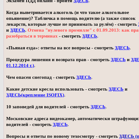
Экзамен ПДД онлайн - пройти
ЗДЕСЬ
.
Когда выветривается алкоголь (и что такое алкогольное
опьянение)? Табличка в помощь водителю (а также список
лекарств, которые лучше не принимать за рулём) - смотреть
и
ЗДЕСЬ
.
Отмена "нулевого промилле" с 01.09.2013: как пр
разобраться в терминах
- смотреть
ЗДЕСЬ
.
«Пьяная езда»: ответы на все вопросы - смотреть
ЗДЕСЬ
.
Процедура лишения и возврата прав - смотреть
ЗДЕСЬ
и
ЗДЕ
01.12.2014 г.)
.
Чем опасен снегопад - смотреть
ЗДЕСЬ
.
Какие детские кресла использовать - смотреть
ЗДЕСЬ
и
ЗДЕСЬ(крепление ISOFIX)
.
10 заповедей для водителей - смотреть
ЗДЕСЬ
.
Московские адреса видеокамер, автоматически штрафующи
водителей - смотреть
ЗДЕСЬ
.
Вопросы и ответы по новому техосмотру - смотреть
ЗДЕСЬ (