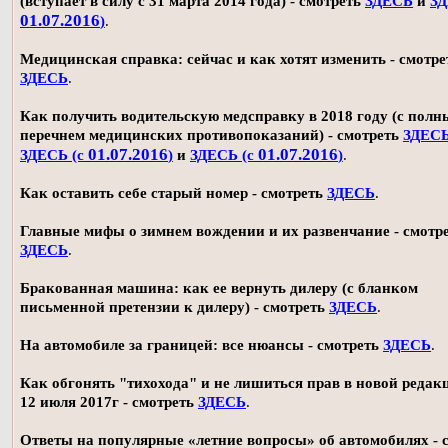
(вступает в силу с 31 марта 2014 года) - смотреть
ЗДЕСЬ
и
ЗД
01.07.2016
)
.
Медицинская справка: сейчас и как хотят изменить - смотре
ЗДЕСЬ
.
Как получить водительскую медсправку в 2018 году (с пол
перечнем медицинских противопоказаний) - смотреть
ЗДЕС
01.07.2016
01.07.2016
ЗДЕСЬ (с
)
и
ЗДЕСЬ (с
)
.
Как оставить себе старый номер - смотреть
ЗДЕСЬ
.
Главные мифы о зимнем вождении и их развенчание - смотр
ЗДЕСЬ
.
Бракованная машина: как ее вернуть дилеру (с бланком
письменной претензии к дилеру) - смотреть
ЗДЕСЬ
.
На автомобиле за границей: все нюансы - смотреть
ЗДЕСЬ
.
Как обгонять "тихохода" и не лишиться прав в новой редак
12 июля 2017г - смотреть
ЗДЕСЬ
.
Ответы на популярные «летние вопросы» об автомобилях - 