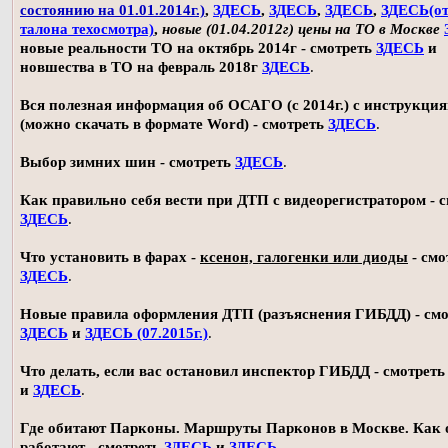
состоянию на 01.01.2014г.)
,
ЗДЕСЬ
,
ЗДЕСЬ
,
ЗДЕСЬ
,
ЗДЕСЬ(о
талона техосмотра)
,
новые (01.04.2012г) цены на ТО в Москве
новые реальности ТО на октябрь 2014г - смотреть
ЗДЕСЬ
и
новшества в ТО на февраль 2018г
ЗДЕСЬ
.
Вся полезная информация об ОСАГО (с 2014г.) с инструкци
(можно скачать в формате Word) - смотреть
ЗДЕСЬ
.
Выбор зимних шин - смотреть
ЗДЕСЬ
.
Как правильно себя вести при ДТП с видеорегистратором - 
ЗДЕСЬ
.
Что установить в фарах -
ксенон, галогенки или диоды
- смо
ЗДЕСЬ
.
Новые правила оформления ДТП (разъяснения ГИБДД) - смо
ЗДЕСЬ
и
ЗДЕСЬ (07.2015г.)
.
Что делать, если вас остановил инспектор ГИБДД - смотрет
и
ЗДЕСЬ
.
Где обитают Парконы. Маршруты Парконов в Москве. Как 
работают - смотреть
ЗДЕСЬ
и
ЗДЕСЬ
.