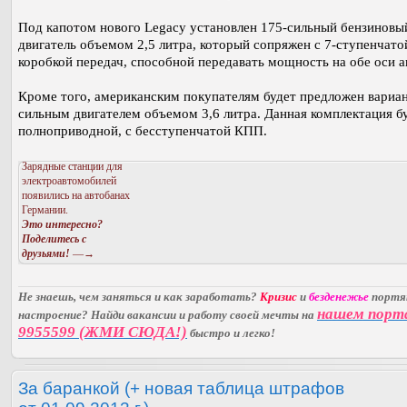
Под капотом нового Legacy установлен 175-сильный бензиновы
двигатель объемом 2,5 литра, который сопряжен с 7-ступенчато
коробкой передач, способной передавать мощность на обе оси а
Кроме того, американским покупателям будет предложен вариан
сильным двигателем объемом 3,6 литра. Данная комплектация б
полноприводной, с бесступенчатой КПП.
Зарядные станции для
электроавтомобилей
появились на автобанах
Германии.
Это интересно?
Поделитесь с
друзьями!
—→
Не знаешь, чем заняться и как заработать?
Кризис
и
безденежье
порт
нашем порт
настроение? Найди вакансии и работу своей мечты на
9955599 (ЖМИ СЮДА!)
быстро и легко!
За баранкой (+ новая таблица штрафов