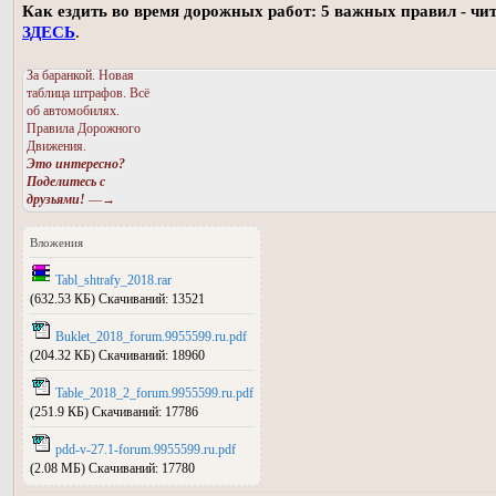
Как ездить во время дорожных работ: 5 важных правил - чи
ЗДЕСЬ
.
За баранкой. Новая
таблица штрафов. Всё
об автомобилях.
Правила Дорожного
Движения.
Это интересно?
Поделитесь с
друзьями!
—→
Вложения
Tabl_shtrafy_2018.rar
(632.53 КБ) Скачиваний: 13521
Buklet_2018_forum.9955599.ru.pdf
(204.32 КБ) Скачиваний: 18960
Table_2018_2_forum.9955599.ru.pdf
(251.9 КБ) Скачиваний: 17786
pdd-v-27.1-forum.9955599.ru.pdf
(2.08 МБ) Скачиваний: 17780