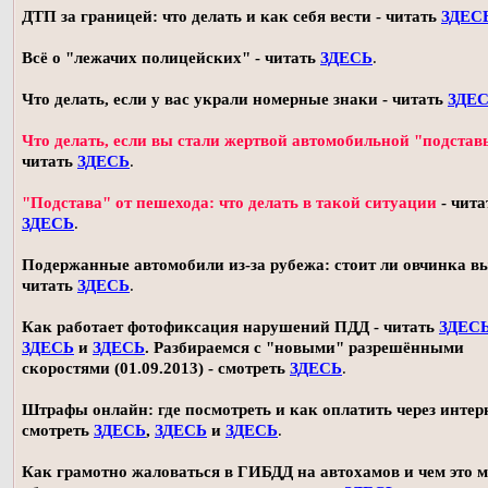
ДТП за границей: что делать и как себя вести - читать
ЗДЕС
Всё о "лежачих полицейских" - читать
ЗДЕСЬ
.
Что делать, если у вас украли номерные знаки - читать
ЗДЕ
Что делать, если вы стали жертвой автомобильной "подстав
читать
ЗДЕСЬ
.
"Подстава" от пешехода: что делать в такой ситуации
- чита
ЗДЕСЬ
.
Подержанные автомобили из-за рубежа: стоит ли овчинка в
читать
ЗДЕСЬ
.
Как работает фотофиксация нарушений ПДД - читать
ЗДЕС
ЗДЕСЬ
и
ЗДЕСЬ
. Разбираемся с "новыми" разрешёнными
скоростями (01.09.2013) - смотреть
ЗДЕСЬ
.
Штрафы онлайн: где посмотреть и как оплатить через интерн
смотреть
ЗДЕСЬ
,
ЗДЕСЬ
и
ЗДЕСЬ
.
Как грамотно жаловаться в ГИБДД на автохамов и чем это 