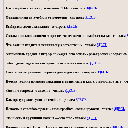
Как «заработать» на «утилизации 2014» - смотреть
ЗДЕСЬ
.
Очищаем наш автомобиль от коррозии - смотреть
ЗДЕСЬ
.
Выбираем свечи зажигания - смотреть
ЗДЕСЬ
.
Сколько можно сэкономить при переводе своего автомобиля на газ - считаем
Что должно входить в медицинскую автоаптечку - узнаём
ЗДЕСЬ
.
Автомобиль продал, а штраф приходит. Что делать - разбираемся (с образц
Забыл дома водительские права: что делать - читаем
ЗДЕСЬ
.
Советы по сохранению здоровья для водителей - смотреть
ЗДЕСЬ
.
Почему тошнит во время движения в транспорте и как это предотвратить - с
«Зимние вопросы» о дизелях - читать
ЗДЕСЬ
.
Как предупредить угон автомобиля - узнаем
ЗДЕСЬ
.
Несколько способов сделать «незамерзайку» своими руками - учимся
ЗДЕСЬ
.
Мощность и крутящий момент — что это? - узнаем
ЗДЕСЬ
.
Полный привод: Torsen, Haldex и другие страшные слова - пугаемся
ЗДЕСЬ
.