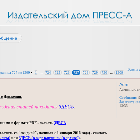
общение
Версия 
траница
727
из
1309
•
1
...
724
725
726
727
728
729
730
...
1309
Adm
Администрат
го Движения.
Сообщения:
9
Зарегистриро
13:33
уждения статей находится
ЗДЕСЬ
.
ниями в формате PDF - скачать
ЗДЕСЬ
.
тить со "скидкой", начиная с 1 января 2016 года) - скачать
клета)
или
ЗДЕСЬ (в виде картинок (в архиве))
.