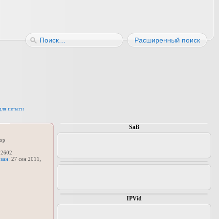
Расширенный поиск
для печати
SaB
ор
2602
ван:
27 сен 2011,
IPVid