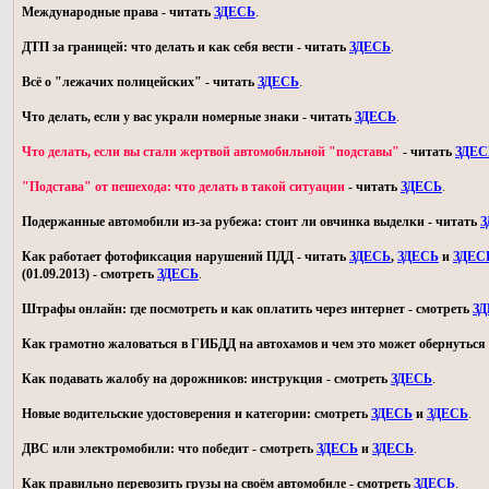
Международные права - читать
ЗДЕСЬ
.
ДТП за границей: что делать и как себя вести - читать
ЗДЕСЬ
.
Всё о "лежачих полицейских" - читать
ЗДЕСЬ
.
Что делать, если у вас украли номерные знаки - читать
ЗДЕСЬ
.
Что делать, если вы стали жертвой автомобильной "подставы"
- читать
ЗДЕС
"Подстава" от пешехода: что делать в такой ситуации
- читать
ЗДЕСЬ
.
Подержанные автомобили из-за рубежа: стоит ли овчинка выделки - читать
З
Как работает фотофиксация нарушений ПДД - читать
ЗДЕСЬ
,
ЗДЕСЬ
и
ЗДЕС
(01.09.2013) - смотреть
ЗДЕСЬ
.
Штрафы онлайн: где посмотреть и как оплатить через интернет - смотреть
З
Как грамотно жаловаться в ГИБДД на автохамов и чем это может обернуться 
Как подавать жалобу на дорожников: инструкция - смотреть
ЗДЕСЬ
.
Новые водительские удостоверения и категории: смотреть
ЗДЕСЬ
и
ЗДЕСЬ
.
ДВС или электромобили: что победит - смотреть
ЗДЕСЬ
и
ЗДЕСЬ
.
Как правильно перевозить грузы на своём автомобиле - смотреть
ЗДЕСЬ
.