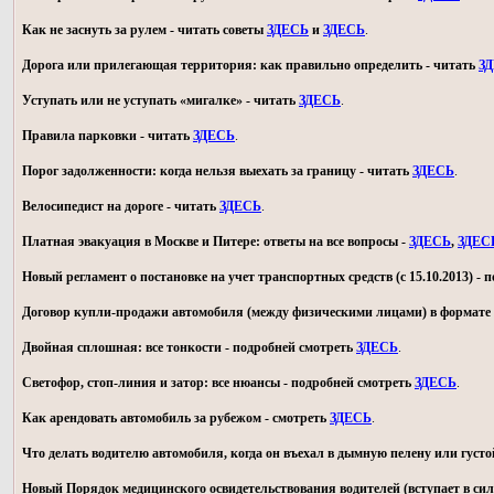
Как не заснуть за рулем - читать советы
ЗДЕСЬ
и
ЗДЕСЬ
.
Дорога или прилегающая территория: как правильно определить - читать
З
Уступать или не уступать «мигалке» - читать
ЗДЕСЬ
.
Правила парковки - читать
ЗДЕСЬ
.
Порог задолженности: когда нельзя выехать за границу - читать
ЗДЕСЬ
.
Велосипедист на дороге - читать
ЗДЕСЬ
.
Платная эвакуация в Москве и Питере: ответы на все вопросы -
ЗДЕСЬ
,
ЗДЕС
Новый регламент о постановке на учет транспортных средств (с 15.10.2013) -
Договор купли-продажи автомобиля (между физическими лицами) в формате 
Двойная сплошная: все тонкости - подробней смотреть
ЗДЕСЬ
.
Светофор, стоп-линия и затор: все нюансы - подробней смотреть
ЗДЕСЬ
.
Как арендовать автомобиль за рубежом - смотреть
ЗДЕСЬ
.
Что делать водителю автомобиля, когда он въехал в дымную пелену или густо
Новый Порядок медицинского освидетельствования водителей (вступает в силу 