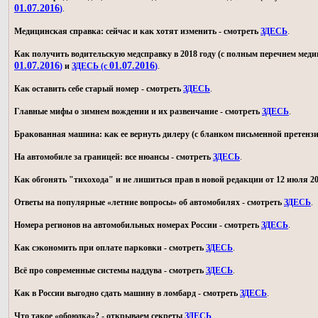
01.07.2016
)
.
Медицинская справка: сейчас и как хотят изменить - смотреть
ЗДЕСЬ
.
Как получить водительскую медсправку в 2018 году (с полным перечнем мед
01.07.2016
01.07.2016
)
и
ЗДЕСЬ (с
)
.
Как оставить себе старый номер - смотреть
ЗДЕСЬ
.
Главные мифы о зимнем вождении и их развенчание - смотреть
ЗДЕСЬ
.
Бракованная машина: как ее вернуть дилеру (с бланком письменной претензи
На автомобиле за границей: все нюансы - смотреть
ЗДЕСЬ
.
Как обгонять "тихохода" и не лишиться прав в новой редакции от 12 июля 20
Ответы на популярные «летние вопросы» об автомобилях - смотреть
ЗДЕСЬ
.
Номера регионов на автомобильных номерах России - смотреть
ЗДЕСЬ
.
Как сэкономить при оплате парковки - смотреть
ЗДЕСЬ
.
Всё про современные системы наддува - смотреть
ЗДЕСЬ
.
Как в России выгодно сдать машину в ломбард - смотреть
ЗДЕСЬ
.
Что такое «обоюдка»? - открываем секреты
ЗДЕСЬ
.