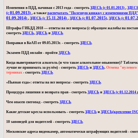
Изменения в ПДД, начиная с 2013 года - смотреть
ЗДЕСЬ (с 01.01.2013)
,
ЗДЕСЬ 
01.09.2013
(с
)
, а также
распечатать "Полезную книжку с изменениями ПДД
01.09.2014
15.11.2014
01.07.2015
01.07.
)
,
ЗДЕСЬ (с
)
,
ЗДЕСЬ (с
)
,
ЗДЕСЬ (с
Штрафы ГИБДД 2018 — ответы на все вопросы (с образцом жалобы на постан
смотреть
ЗДЕСЬ
,
ЗДЕСЬ
и
ЗДЕСЬ
.
Поправки в КоАП от 09.05.2013г. - смотреть
ЗДЕСЬ
.
Экзамен ПДД онлайн - пройти
ЗДЕСЬ
.
Когда выветривается алкоголь (и что такое алкогольное опьянение)? Табличк
лучше не принимать за рулём) - смотреть
ЗДЕСЬ
и
ЗДЕСЬ
.
Отмена "нулевого 
терминах
- смотреть
ЗДЕСЬ
.
«Пьяная езда»: ответы на все вопросы - смотреть
ЗДЕСЬ
.
Процедура лишения и возврата прав - смотреть
ЗДЕСЬ
и
ЗДЕСЬ (с 01.12.2014 г
Чем опасен снегопад - смотреть
ЗДЕСЬ
.
Какие детские кресла использовать - смотреть
ЗДЕСЬ
и
ЗДЕСЬ(крепление IS
10 заповедей для водителей - смотреть
ЗДЕСЬ
.
Московские адреса видеокамер, автоматически штрафующих водителей - смо