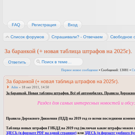
FAQ
Регистрация
Вход
Список форумов
Спрашивали? - Отвечаем
Свободное 
За баранкой (+ новая таблица штрафов на 2025г).
Ответить
Первое новое сообщение
• Сообщений: 13081 •
С
За баранкой (+ новая таблица штрафов на 2025г).
Adm
» 18 окт 2011, 14:50
За баранкой. Новая таблица штрафов. Всё об автомобилях. Правила Дорожно
Раздел для самых интересных новостей и обс
Правила Дорожного Движения (ПДД) на 2019 год со всеми последними измене
Таблица новых штрафов ГИБДД на 2019 год (включая какие штрафы можно пла
ЗДЕСЬ (в формате PDF на одной странице)
или
ЗДЕСЬ (в формате удобного бу