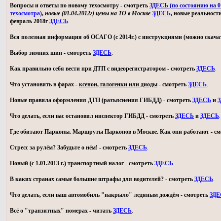
Вопросы и ответы по новому техосмотру - смотреть
ЗДЕСЬ (по состоянию на 01
техосмотра)
,
новые (01.04.2012г) цены на ТО в Москве
ЗДЕСЬ
, новые реальност
февраль 2018г
ЗДЕСЬ
.
Вся полезная информация об ОСАГО (с 2014г.) с инструкциями (можно скачат
Выбор зимних шин - смотреть
ЗДЕСЬ
.
Как правильно себя вести при ДТП с видеорегистратором - смотреть
ЗДЕСЬ
.
Что установить в фарах -
ксенон, галогенки или диоды
- смотреть
ЗДЕСЬ
.
Новые правила оформления ДТП (разъяснения ГИБДД) - смотреть
ЗДЕСЬ
и
З
Что делать, если вас остановил инспектор ГИБДД - смотреть
ЗДЕСЬ
и
ЗДЕСЬ
.
Где обитают Парконы. Маршруты Парконов в Москве. Как они работают - с
Стресс за рулём? Забудьте о нём! - смотреть
ЗДЕСЬ
.
Новый (с 1.01.2013 г.) транспортный налог - смотреть
ЗДЕСЬ
.
В каких странах самые большие штрафы для водителей? - смотреть
ЗДЕСЬ
.
Что делать, если ваш автомобиль "накрыло" ледяным дождём - смотреть
ЗДЕ
Всё о "транзитных" номерах - читать
ЗДЕСЬ
.