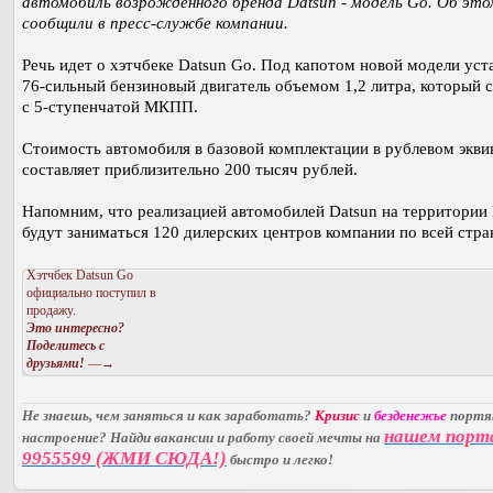
автомобиль возрожденного бренда Datsun - модель Go. Об это
сообщили в пресс-службе компании.
Речь идет о хэтчбеке Datsun Go. Под капотом новой модели уст
76-сильный бензиновый двигатель объемом 1,2 литра, который 
с 5-ступенчатой МКПП.
Стоимость автомобиля в базовой комплектации в рублевом экви
составляет приблизительно 200 тысяч рублей.
Напомним, что реализацией автомобилей Datsun на территории
будут заниматься 120 дилерских центров компании по всей стра
Хэтчбек Datsun Go
официально поступил в
продажу.
Это интересно?
Поделитесь с
друзьями!
—→
Не знаешь, чем заняться и как заработать?
Кризис
и
безденежье
порт
нашем порт
настроение? Найди вакансии и работу своей мечты на
9955599 (ЖМИ СЮДА!)
быстро и легко!