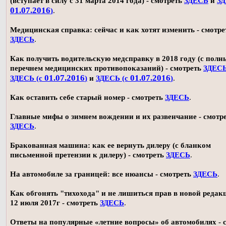
(вступает в силу с 31 марта 2014 года) - смотреть
ЗДЕСЬ
и
ЗД
01.07.2016
)
.
Медицинская справка: сейчас и как хотят изменить - смотре
ЗДЕСЬ
.
Как получить водительскую медсправку в 2018 году (с пол
перечнем медицинских противопоказаний) - смотреть
ЗДЕС
01.07.2016
01.07.2016
ЗДЕСЬ (с
)
и
ЗДЕСЬ (с
)
.
Как оставить себе старый номер - смотреть
ЗДЕСЬ
.
Главные мифы о зимнем вождении и их развенчание - смотр
ЗДЕСЬ
.
Бракованная машина: как ее вернуть дилеру (с бланком
письменной претензии к дилеру) - смотреть
ЗДЕСЬ
.
На автомобиле за границей: все нюансы - смотреть
ЗДЕСЬ
.
Как обгонять "тихохода" и не лишиться прав в новой редак
12 июля 2017г - смотреть
ЗДЕСЬ
.
Ответы на популярные «летние вопросы» об автомобилях - 