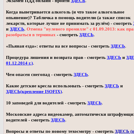
Экзамен ПДД онлайн - пройти
ЗДЕСЬ
.
Когда выветривается алкоголь (и что такое алкогольное
опьянение)? Табличка в помощь водителю (а также список
лекарств, которые лучше не принимать за рулём) - смотреть
и
ЗДЕСЬ
.
Отмена "нулевого промилле" с 01.09.2013: как пр
разобраться в терминах
- смотреть
ЗДЕСЬ
.
«Пьяная езда»: ответы на все вопросы - смотреть
ЗДЕСЬ
.
Процедура лишения и возврата прав - смотреть
ЗДЕСЬ
и
ЗДЕ
01.12.2014 г.)
.
Чем опасен снегопад - смотреть
ЗДЕСЬ
.
Какие детские кресла использовать - смотреть
ЗДЕСЬ
и
ЗДЕСЬ(крепление ISOFIX)
.
10 заповедей для водителей - смотреть
ЗДЕСЬ
.
Московские адреса видеокамер, автоматически штрафующи
водителей - смотреть
ЗДЕСЬ
.
Вопросы и ответы по новому техосмотру - смотреть
ЗДЕСЬ (