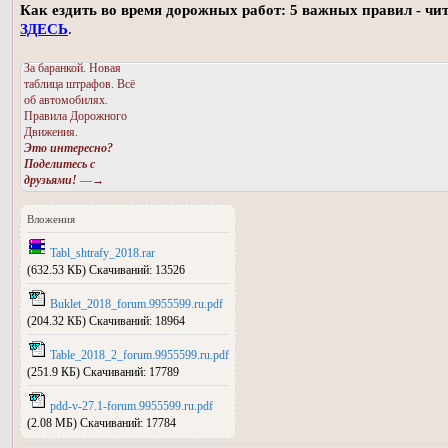
Как ездить во время дорожных работ: 5 важных правил - чи
ЗДЕСЬ
.
За баранкой. Новая
таблица штрафов. Всё
об автомобилях.
Правила Дорожного
Движения.
Это интересно?
Поделитесь с
друзьями!
—→
Вложения
Tabl_shtrafy_2018.rar
(632.53 КБ) Скачиваний: 13526
Buklet_2018_forum.9955599.ru.pdf
(204.32 КБ) Скачиваний: 18964
Table_2018_2_forum.9955599.ru.pdf
(251.9 КБ) Скачиваний: 17789
pdd-v-27.1-forum.9955599.ru.pdf
(2.08 МБ) Скачиваний: 17784