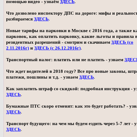
помощью видео - узнаём
ЗДЕСЬ
.
Что дозволено инспектору ДПС на дороге: мифы и реальност
разбираемся
ЗДЕСЬ
.
Новые тарифы на парковки в Москве с 2016 года, а также 
парковок, как оплатить парковку, какие льготы и правила
резидентных разрешений - смотрим и скачиваем
ЗДЕСЬ (со
2.11.2016г)
и
ЗДЕСЬ (с 26.12.2016г)
.
Транспортный налог: платить или не платить - узнаем
ЗДЕС
Что ждет водителей в 2018 году? Все про новые законы, шт
платежи, пошлины и т.д. - узнаем
ЗДЕСЬ
.
Как заплатить штраф со скидкой: подробная инструкция - у
ЗДЕСЬ
.
Бумажные ПТС скоро отменят: как это будет работать? - уз
ЗДЕСЬ
.
Транспорт будущего: на чем мы будем ездить через 5-7 лет - 
ЗДЕСЬ
.