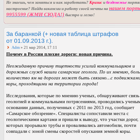
Не знаешь, чем заняться и как заработать?
Кризис
и
безденежье
порт
нашем порт
настроение? Найди вакансии и работу своей мечты на
9955599 (ЖМИ СЮДА!)
быстро и легко!
За баранкой (+ новая таблица штрафов
от 01.09.2013 г.).
Adm
» 21 мар 2014, 17:11
Почему в России плохие дороги: новая причина.
Неожиданную причину тщетности усилий коммунальщиков и
дорожных служб нашли самарские геологи. По их мнению, бол
количество ям на дорогах может быть связано…с подвижками
коры, проходящими на территории города!
Исследования, которые по мнению ученых, обнаруживают связ
геологией и коммунальными потрясениями, проводились учены
основании данных, полученных с 2011 по 2013 год, сообщает
«Самарское обозрение». Специалисты сопоставили места с
геологическими картами и пришли к выводу, что участки дорог, 
которых прорывало трубы и проваливались автомобили, почти
совпадали с зоной смены скоростей опускания земной коры.