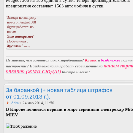
Peugeot 308 на 180 единиц в сутки. Теперь производительность
предприятия составляет 1563 автомобиля в сутки.
Заводы по выпуску
нового Peugeot 308
будут работать по
ночам.
Это интересно?
Поделитесь с
друзьями!
—→
Не знаешь, чем заняться и как заработать?
Кризис
и
безденежье
порт
нашем порт
настроение? Найди вакансии и работу своей мечты на
9955599 (ЖМИ СЮДА!)
быстро и легко!
За баранкой (+ новая таблица штрафов
от 01.09.2013 г.).
Adm
» 24 мар 2014, 11:50
В Кирове появился первый в мире серийный электрокар Mitsu
MIEV.