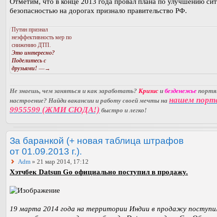
Отметим, что в конце 2013 года провал плана по улучшению си
безопасностью на дорогах признало правительство РФ.
Путин признал
неэффективность мер по
снижению ДТП.
Это интересно?
Поделитесь с
друзьями!
—→
Не знаешь, чем заняться и как заработать?
Кризис
и
безденежье
порт
нашем порт
настроение? Найди вакансии и работу своей мечты на
9955599 (ЖМИ СЮДА!)
быстро и легко!
За баранкой (+ новая таблица штрафов
от 01.09.2013 г.).
Adm
» 21 мар 2014, 17:12
Хэтчбек Datsun Go официально поступил в продажу.
19 марта 2014 года на территории Индии в продажу поступи