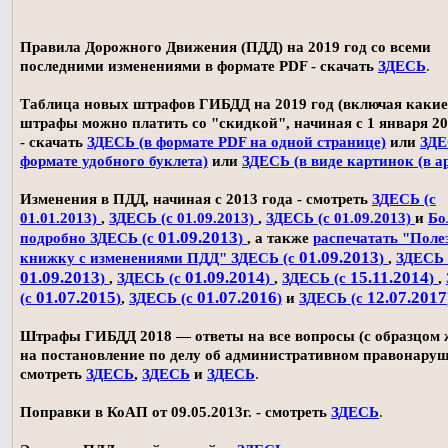
Правила Дорожного Движения (ПДД) на 2019 год со всеми
последними изменениями в формате PDF - скачать
ЗДЕСЬ
.
Таблица новых штрафов ГИБДД на 2019 год (включая какие
штрафы можно платить со "скидкой", начиная с 1 января 20
- скачать
ЗДЕСЬ (в формате PDF на одной странице)
или
ЗДЕ
формате удобного буклета)
или
ЗДЕСЬ (в виде картинок (в а
Изменения в ПДД, начиная с 2013 года - смотреть
ЗДЕСЬ (с
01.01.2013)
,
ЗДЕСЬ (с 01.09.2013)
,
ЗДЕСЬ (с 01.09.2013)
и
Бо
01.09.2013
подробно ЗДЕСЬ (с
)
, а также
распечатать "Поле
01.09.2013
книжку с изменениями ПДД" ЗДЕСЬ (с
)
,
ЗДЕСЬ 
01.09.2013
01.09.2014
15.11.2014
)
,
ЗДЕСЬ (с
)
,
ЗДЕСЬ (с
)
,
01.07.2015
01.07.2016
12.07.2017
(с
)
,
ЗДЕСЬ (с
)
и
ЗДЕСЬ (с
Штрафы ГИБДД 2018 — ответы на все вопросы (с образцом
на постановление по делу об административном правонаруш
смотреть
ЗДЕСЬ
,
ЗДЕСЬ
и
ЗДЕСЬ
.
Поправки в КоАП от 09.05.2013г. - смотреть
ЗДЕСЬ
.