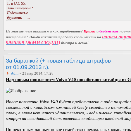
J5 и JAC S5.
Это интересно?
Поделитесь с
друзьями!
—→
Не знаешь, чем заняться и как заработать?
Кризис
и
безденежье
порт
нашем порт
настроение? Найди вакансии и работу своей мечты на
9955599 (ЖМИ СЮДА!)
быстро и легко!
За баранкой (+ новая таблица штрафов
от 01.09.2013 г.).
Adm
» 21 мар 2014, 17:28
Над новым поколением Volvo V40 поработают китайцы из Ge
Новое поколение Volvo V40 будет представлено в виде разрабо
совместной с китайском компанией Geely семейства автомоби
слову, в этом нет ничего удивительного, - ведь именно китайск
концерн на сегодняшний день является владельцем шведской ма
По некоторым данным новое семейство премиальных компактн