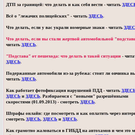
ДТП за границей: что делать и как себя вести - читать
ЗДЕС
Всё о "лежачих полицейских" - читать
ЗДЕСЬ
.
Что делать, если у вас украли номерные знаки - читать
ЗДЕ
Что делать, если вы стали жертвой автомобильной "подстав
читать
ЗДЕСЬ
.
"Подстава" от пешехода: что делать в такой ситуации
- чита
ЗДЕСЬ
.
Подержанные автомобили из-за рубежа: стоит ли овчинка в
читать
ЗДЕСЬ
.
Как работает фотофиксация нарушений ПДД - читать
ЗДЕС
ЗДЕСЬ
и
ЗДЕСЬ
. Разбираемся с "новыми" разрешёнными
скоростями (01.09.2013) - смотреть
ЗДЕСЬ
.
Штрафы онлайн: где посмотреть и как оплатить через интерн
смотреть
ЗДЕСЬ
,
ЗДЕСЬ
и
ЗДЕСЬ
.
Как грамотно жаловаться в ГИБДД на автохамов и чем это 