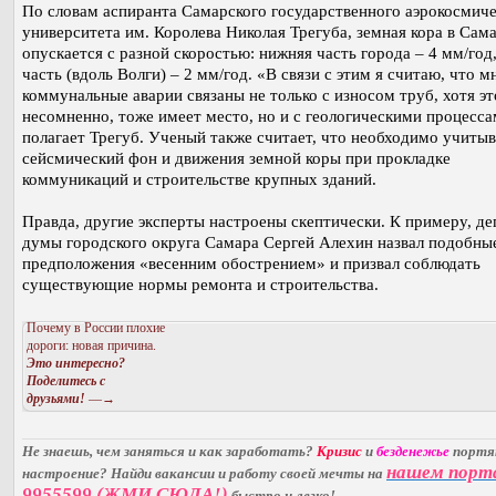
По словам аспиранта Самарского государственного аэрокосмиче
университета им. Королева Николая Трегуба, земная кора в Сам
опускается с разной скоростью: нижняя часть города – 4 мм/год
часть (вдоль Волги) – 2 мм/год. «В связи с этим я считаю, что м
коммунальные аварии связаны не только с износом труб, хотя эт
несомненно, тоже имеет место, но и с геологическими процесс
полагает Трегуб. Ученый также считает, что необходимо учитыв
сейсмический фон и движения земной коры при прокладке
коммуникаций и строительстве крупных зданий.
Правда, другие эксперты настроены скептически. К примеру, де
думы городского округа Самара Сергей Алехин назвал подобны
предположения «весенним обострением» и призвал соблюдать
существующие нормы ремонта и строительства.
Почему в России плохие
дороги: новая причина.
Это интересно?
Поделитесь с
друзьями!
—→
Не знаешь, чем заняться и как заработать?
Кризис
и
безденежье
порт
нашем порт
настроение? Найди вакансии и работу своей мечты на
9955599 (ЖМИ СЮДА!)
быстро и легко!