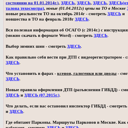
состоянию на 01.01.2014г.)
,
ЗДЕСЬ
,
ЗДЕСЬ
,
ЗДЕСЬ
,
ЗДЕСЬ(о
талона техосмотра)
,
новые (01.04.2012г) цены на ТО в Москве
новые реальности ТО на октябрь 2014г - смотреть
ЗДЕСЬ
и
новшества в ТО на февраль 2018г
ЗДЕСЬ
.
Вся полезная информация об ОСАГО (с 2014г.) с инструкци
(можно скачать в формате Word) - смотреть
ЗДЕСЬ
.
Выбор зимних шин - смотреть
ЗДЕСЬ
.
Как правильно себя вести при ДТП с видеорегистратором - 
ЗДЕСЬ
.
Что установить в фарах -
ксенон, галогенки или диоды
- смо
ЗДЕСЬ
.
Новые правила оформления ДТП (разъяснения ГИБДД) - смо
ЗДЕСЬ
и
ЗДЕСЬ (07.2015г.)
.
Что делать, если вас остановил инспектор ГИБДД - смотрет
и
ЗДЕСЬ
.
Где обитают Парконы. Маршруты Парконов в Москве. Как 
работают - смотреть
ЗДЕСЬ
и
ЗДЕСЬ
.