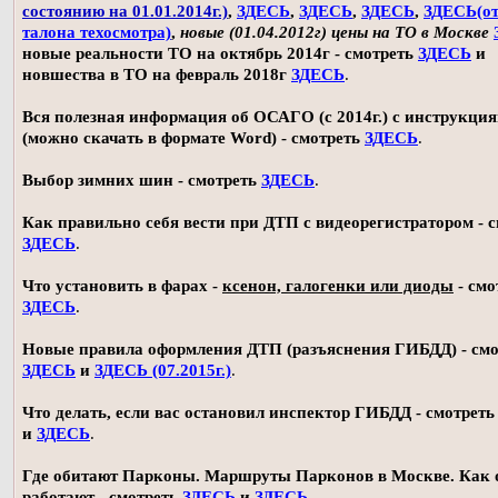
состоянию на 01.01.2014г.)
,
ЗДЕСЬ
,
ЗДЕСЬ
,
ЗДЕСЬ
,
ЗДЕСЬ(о
талона техосмотра)
,
новые (01.04.2012г) цены на ТО в Москве
новые реальности ТО на октябрь 2014г - смотреть
ЗДЕСЬ
и
новшества в ТО на февраль 2018г
ЗДЕСЬ
.
Вся полезная информация об ОСАГО (с 2014г.) с инструкци
(можно скачать в формате Word) - смотреть
ЗДЕСЬ
.
Выбор зимних шин - смотреть
ЗДЕСЬ
.
Как правильно себя вести при ДТП с видеорегистратором - 
ЗДЕСЬ
.
Что установить в фарах -
ксенон, галогенки или диоды
- смо
ЗДЕСЬ
.
Новые правила оформления ДТП (разъяснения ГИБДД) - смо
ЗДЕСЬ
и
ЗДЕСЬ (07.2015г.)
.
Что делать, если вас остановил инспектор ГИБДД - смотрет
и
ЗДЕСЬ
.
Где обитают Парконы. Маршруты Парконов в Москве. Как 
работают - смотреть
ЗДЕСЬ
и
ЗДЕСЬ
.