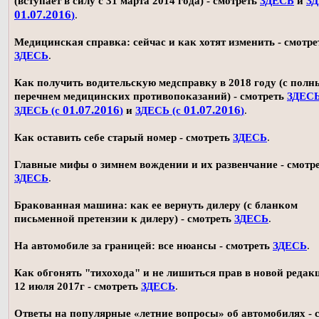
(вступает в силу с 31 марта 2014 года) - смотреть
ЗДЕСЬ
и
ЗД
01.07.2016
)
.
Медицинская справка: сейчас и как хотят изменить - смотре
ЗДЕСЬ
.
Как получить водительскую медсправку в 2018 году (с пол
перечнем медицинских противопоказаний) - смотреть
ЗДЕС
01.07.2016
01.07.2016
ЗДЕСЬ (с
)
и
ЗДЕСЬ (с
)
.
Как оставить себе старый номер - смотреть
ЗДЕСЬ
.
Главные мифы о зимнем вождении и их развенчание - смотр
ЗДЕСЬ
.
Бракованная машина: как ее вернуть дилеру (с бланком
письменной претензии к дилеру) - смотреть
ЗДЕСЬ
.
На автомобиле за границей: все нюансы - смотреть
ЗДЕСЬ
.
Как обгонять "тихохода" и не лишиться прав в новой редак
12 июля 2017г - смотреть
ЗДЕСЬ
.
Ответы на популярные «летние вопросы» об автомобилях - 