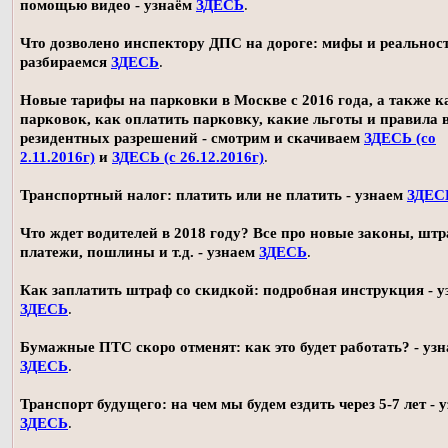
помощью видео - узнаём
ЗДЕСЬ
.
Что дозволено инспектору ДПС на дороге: мифы и реальност
разбираемся
ЗДЕСЬ
.
Новые тарифы на парковки в Москве с 2016 года, а также 
парковок, как оплатить парковку, какие льготы и правила
резидентных разрешений - смотрим и скачиваем
ЗДЕСЬ (со
2.11.2016г)
и
ЗДЕСЬ (с 26.12.2016г)
.
Транспортный налог: платить или не платить - узнаем
ЗДЕС
Что ждет водителей в 2018 году? Все про новые законы, шт
платежи, пошлины и т.д. - узнаем
ЗДЕСЬ
.
Как заплатить штраф со скидкой: подробная инструкция - у
ЗДЕСЬ
.
Бумажные ПТС скоро отменят: как это будет работать? - уз
ЗДЕСЬ
.
Транспорт будущего: на чем мы будем ездить через 5-7 лет - 
ЗДЕСЬ
.