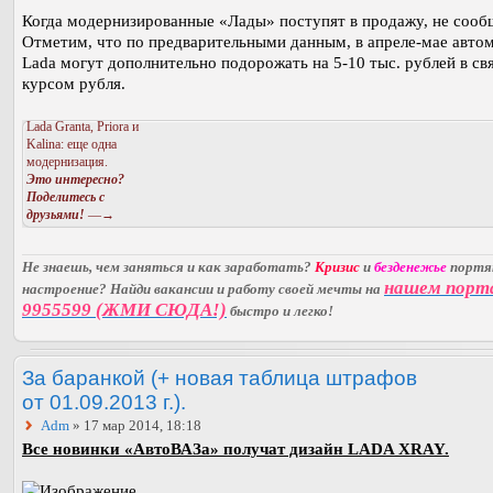
Когда модернизированные «Лады» поступят в продажу, не сооб
Отметим, что по предварительными данным, в апреле-мае авто
Lada могут дополнительно подорожать на 5-10 тыс. рублей в свя
курсом рубля.
Lada Granta, Priora и
Kalina: еще одна
модернизация.
Это интересно?
Поделитесь с
друзьями!
—→
Не знаешь, чем заняться и как заработать?
Кризис
и
безденежье
порт
нашем порт
настроение? Найди вакансии и работу своей мечты на
9955599 (ЖМИ СЮДА!)
быстро и легко!
За баранкой (+ новая таблица штрафов
от 01.09.2013 г.).
Adm
» 17 мар 2014, 18:18
Все новинки «АвтоВАЗа» получат дизайн LADA XRAY.