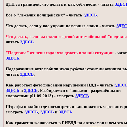
ДТП за границей: что делать и как себя вести - читать
ЗДЕС
Всё о "лежачих полицейских" - читать
ЗДЕСЬ
.
Что делать, если у вас украли номерные знаки - читать
ЗДЕ
Что делать, если вы стали жертвой автомобильной "подстав
читать
ЗДЕСЬ
.
"Подстава" от пешехода: что делать в такой ситуации
- чита
ЗДЕСЬ
.
Подержанные автомобили из-за рубежа: стоит ли овчинка в
читать
ЗДЕСЬ
.
Как работает фотофиксация нарушений ПДД - читать
ЗДЕС
ЗДЕСЬ
и
ЗДЕСЬ
. Разбираемся с "новыми" разрешёнными
скоростями (01.09.2013) - смотреть
ЗДЕСЬ
.
Штрафы онлайн: где посмотреть и как оплатить через интерн
смотреть
ЗДЕСЬ
,
ЗДЕСЬ
и
ЗДЕСЬ
.
Как грамотно жаловаться в ГИБДД на автохамов и чем это 