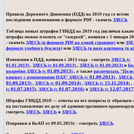
Правила Дорожного Движения (ПДД) на 2019 год со всеми
последними изменениями в формате PDF - скачать
ЗДЕСЬ
.
Таблица новых штрафов ГИБДД на 2019 год (включая какие
штрафы можно платить со "скидкой", начиная с 1 января 20
- скачать
ЗДЕСЬ (в формате PDF на одной странице)
или
ЗДЕ
формате удобного буклета)
или
ЗДЕСЬ (в виде картинок (в а
Изменения в ПДД, начиная с 2013 года - смотреть
ЗДЕСЬ (с
01.01.2013)
,
ЗДЕСЬ (с 01.09.2013)
,
ЗДЕСЬ (с 01.09.2013)
и
Бо
01.09.2013
подробно ЗДЕСЬ (с
)
, а также
распечатать "Поле
01.09.2013
книжку с изменениями ПДД" ЗДЕСЬ (с
)
,
ЗДЕСЬ 
01.09.2013
01.09.2014
15.11.2014
)
,
ЗДЕСЬ (с
)
,
ЗДЕСЬ (с
)
,
01.07.2015
01.07.2016
12.07.2017
(с
)
,
ЗДЕСЬ (с
)
и
ЗДЕСЬ (с
Штрафы ГИБДД 2018 — ответы на все вопросы (с образцом
на постановление по делу об административном правонаруш
смотреть
ЗДЕСЬ
,
ЗДЕСЬ
и
ЗДЕСЬ
.
Поправки в КоАП от 09.05.2013г. - смотреть
ЗДЕСЬ
.