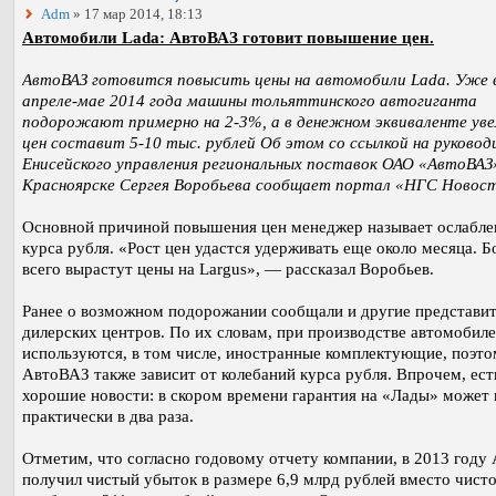
Adm
» 17 мар 2014, 18:13
Автомобили Lada: АвтоВАЗ готовит повышение цен.
АвтоВАЗ готовится повысить цены на автомобили Lada. Уже 
апреле-мае 2014 года машины тольяттинского автогиганта
подорожают примерно на 2-3%, а в денежном эквиваленте уве
цен составит 5-10 тыс. рублей Об этом со ссылкой на руковод
Енисейского управления региональных поставок ОАО «АвтоВАЗ
Красноярске Сергея Воробьева сообщает портал «НГС Новос
Основной причиной повышения цен менеджер называет ослабле
курса рубля. «Рост цен удастся удерживать еще около месяца. 
всего вырастут цены на Largus», — рассказал Воробьев.
Ранее о возможном подорожании сообщали и другие представи
дилерских центров. По их словам, при производстве автомобил
используются, в том числе, иностранные комплектующие, поэт
АвтоВАЗ также зависит от колебаний курса рубля. Впрочем, ест
хорошие новости: в скором времени гарантия на «Лады» может
практически в два раза.
Отметим, что согласно годовому отчету компании, в 2013 году
получил чистый убыток в размере 6,9 млрд рублей вместо чист