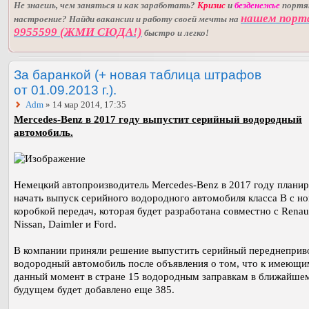
Не знаешь, чем заняться и как заработать?
Кризис
и
безденежье
порт
нашем порт
настроение? Найди вакансии и работу своей мечты на
9955599 (ЖМИ СЮДА!)
быстро и легко!
За баранкой (+ новая таблица штрафов
от 01.09.2013 г.).
Adm
» 14 мар 2014, 17:35
Mercedes-Benz в 2017 году выпустит серийный водородный
автомобиль.
Немецкий автопроизводитель Mercedes-Benz в 2017 году плани
начать выпуск серийного водородного автомобиля класса B с н
коробкой передач, которая будет разработана совместно с Renaul
Nissan, Daimler и Ford.
В компании приняли решение выпустить серийный переднепри
водородный автомобиль после объявления о том, что к имеющи
данный момент в стране 15 водородным заправкам в ближайше
будущем будет добавлено еще 385.