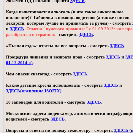
Экзамен ПДД онлайн - пройти
ЗДЕСЬ
.
Когда выветривается алкоголь (и что такое алкогольное
опьянение)? Табличка в помощь водителю (а также список
лекарств, которые лучше не принимать за рулём) - смотреть
и
ЗДЕСЬ
.
Отмена "нулевого промилле" с 01.09.2013: как пр
разобраться в терминах
- смотреть
ЗДЕСЬ
.
«Пьяная езда»: ответы на все вопросы - смотреть
ЗДЕСЬ
.
Процедура лишения и возврата прав - смотреть
ЗДЕСЬ
и
ЗДЕ
01.12.2014 г.)
.
Чем опасен снегопад - смотреть
ЗДЕСЬ
.
Какие детские кресла использовать - смотреть
ЗДЕСЬ
и
ЗДЕСЬ(крепление ISOFIX)
.
10 заповедей для водителей - смотреть
ЗДЕСЬ
.
Московские адреса видеокамер, автоматически штрафующи
водителей - смотреть
ЗДЕСЬ
.
Вопросы и ответы по новому техосмотру - смотреть
ЗДЕСЬ (