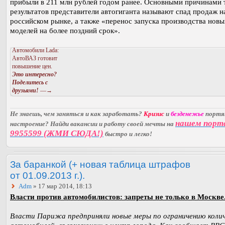
прибыли в 211 млн рублей годом ранее. Основными причинами 
результатов представители автогиганта называют спад продаж н
российском рынке, а также «перенос запуска производства новы
моделей на более поздний срок».
Автомобили Lada:
АвтоВАЗ готовит
повышение цен.
Это интересно?
Поделитесь с
друзьями!
—→
Не знаешь, чем заняться и как заработать?
Кризис
и
безденежье
порт
нашем порт
настроение? Найди вакансии и работу своей мечты на
9955599 (ЖМИ СЮДА!)
быстро и легко!
За баранкой (+ новая таблица штрафов
от 01.09.2013 г.).
Adm
» 17 мар 2014, 18:13
Власти против автомобилистов: запреты не только в Москве
Власти Парижа предприняли новые меры по ограничению коли