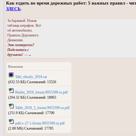
Как ездить во время дорожных работ: 5 важных правил - чи
ЗДЕСЬ
.
За баранкой. Новая
таблица штрафов. Всё
об автомобилях.
Правила Дорожного
Движения.
Это интересно?
Поделитесь с
друзьями!
—→
Вложения
Tabl_shtrafy_2018.rar
(632.53 КБ) Скачиваний: 13526
Buklet_2018_forum.9955599.ru.pdf
(204.32 КБ) Скачиваний: 18965
Table_2018_2_forum.9955599.ru.pdf
(251.9 КБ) Скачиваний: 17790
pdd-v-27.1-forum.9955599.ru.pdf
(2.08 МБ) Скачиваний: 17785