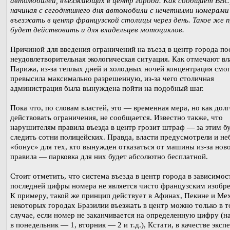
автомобилей, въезжающих в центр города. Как сообщает BBC
начиная с сегодняшнего дня автомобили с нечетными номерами
въезжать в центр французской столицы через день. Такое же 
будет действовать и для владельцев мотоциклов.
Причиной для введения ограничений на въезд в центр города п
неудовлетворительная экологическая ситуация. Как отмечают вл
Парижа, из-за теплых дней и холодных ночей концентрация смо
превысила максимально разрешенную, из-за чего столичная
администрация была вынуждена пойти на подобный шаг.
Пока что, по словам властей, это — временная мера, но как долг
действовать ограничения, не сообщается. Известно также, что
нарушителям правила въезда в центр грозит штраф — за этим б
следить сотни полицейских. Правда, власти предусмотрели и н
«бонус» для тех, кто вынужден отказаться от машины из-за нов
правила — парковка для них будет абсолютно бесплатной.
Стоит отметить, что система въезда в центр города в зависимос
последней цифры номера не является чисто французским изобр
К примеру, такой же принцип действует в Афинах, Пекине и Мех
некоторых городах Бразилии въезжать в центр можно только в 
случае, если номер не заканчивается на определенную цифру (н
в понедельник — 1, вторник — 2 и т.д.), Кстати, в качестве экс