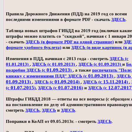
Правила Дорожного Движения (ПДД) на 2019 год со всеми
последними изменениями в формате PDF - скачать
ЗДЕСЬ
.
Таблица новых штрафов ГИБДД на 2019 год (включая какие
штрафы можно платить со "скидкой", начиная с 1 января 20
- скачать
ЗДЕСЬ (в формате PDF на одной странице)
или
ЗДЕ
формате удобного буклета)
или
ЗДЕСЬ (в виде картинок (в а
Изменения в ПДД, начиная с 2013 года - смотреть
ЗДЕСЬ (с
01.01.2013)
,
ЗДЕСЬ (с 01.09.2013)
,
ЗДЕСЬ (с 01.09.2013)
и
Бо
01.09.2013
подробно ЗДЕСЬ (с
)
, а также
распечатать "Поле
01.09.2013
книжку с изменениями ПДД" ЗДЕСЬ (с
)
,
ЗДЕСЬ 
01.09.2013
01.09.2014
15.11.2014
)
,
ЗДЕСЬ (с
)
,
ЗДЕСЬ (с
)
,
01.07.2015
01.07.2016
12.07.2017
(с
)
,
ЗДЕСЬ (с
)
и
ЗДЕСЬ (с
Штрафы ГИБДД 2018 — ответы на все вопросы (с образцом
на постановление по делу об административном правонаруш
смотреть
ЗДЕСЬ
,
ЗДЕСЬ
и
ЗДЕСЬ
.
Поправки в КоАП от 09.05.2013г. - смотреть
ЗДЕСЬ
.