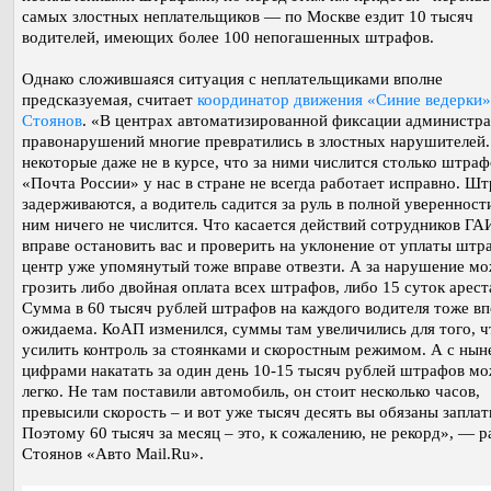
самых злостных неплательщиков — по Москве ездит 10 тысяч
водителей, имеющих более 100 непогашенных штрафов.
Однако сложившаяся ситуация с неплательщиками вполне
предсказуемая, считает
координатор движения «Синие ведерки»
Стоянов
. «В центрах автоматизированной фиксации администр
правонарушений многие превратились в злостных нарушителей
некоторые даже не в курсе, что за ними числится столько штраф
«Почта России» у нас в стране не всегда работает исправно. Ш
задерживаются, а водитель садится за руль в полной уверенности
ним ничего не числится. Что касается действий сотрудников ГАИ
вправе остановить вас и проверить на уклонение от уплаты штра
центр уже упомянутый тоже вправе отвезти. А за нарушение м
грозить либо двойная оплата всех штрафов, либо 15 суток арест
Сумма в 60 тысяч рублей штрафов на каждого водителя тоже вп
ожидаема. КоАП изменился, суммы там увеличились для того, 
усилить контроль за стоянками и скоростным режимом. А с ны
цифрами накатать за один день 10-15 тысяч рублей штрафов м
легко. Не там поставили автомобиль, он стоит несколько часов,
превысили скорость – и вот уже тысяч десять вы обязаны заплат
Поэтому 60 тысяч за месяц – это, к сожалению, не рекорд», — р
Стоянов «Авто Mail.Ru».