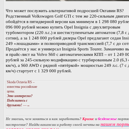
Что может послужить альтернативой подросшей Октавии RS?
Родственный Volkswagen Golf GTI с тем же 220-сильным двигат
обойдётся в пятидверной версии как минимум в 1 298 080 рубле
096 000 рублей можно купить Opel Insignia с двухлитровым
турбомотором (220 л.с.) и шестиступенчатым автоматом (7,8 c 
сотни), а за 1 248 000 рублей дилеры Opel предлагают седан Insi
249 «лошадками» и полноприводной трансмиссией (7,7 с до сот
Продаётся у нас и универсал Insignia Sports Tourer. Заманчиво в
и прайс-лист на Volvo S60 с автоматическими КПП – от 1 249 0
рублей за 245-сильную модификацию с турбированным 2.0 (6,3 
км/ч), а S60 AWD с рядной «пятёркой» мощностью 249 л.с. (7 с 
км/ч) стартует с 1 329 000 рублей.
Skoda Octavia RS –
известны российские
цены.
Это интересно?
Поделитесь с
друзьями!
—→
Не знаешь, чем заняться и как заработать?
Кризис
и
безденежье
порт
нашем порт
настроение? Найди вакансии и работу своей мечты на