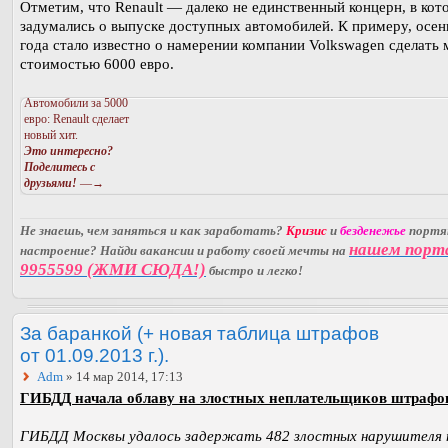
Отметим, что Renault — далеко не единственный концерн, в кот
задумались о выпуске доступных автомобилей. К примеру, осе
года стало известно о намерении компании Volkswagen сделать 
стоимостью 6000 евро.
Автомобили за 5000
евро: Renault сделает
новый хит.
Это интересно?
Поделитесь с
друзьями!
—→
Не знаешь, чем заняться и как заработать?
Кризис
и
безденежье
порт
нашем порт
настроение? Найди вакансии и работу своей мечты на
9955599 (ЖМИ СЮДА!)
быстро и легко!
За баранкой (+ новая таблица штрафов
от 01.09.2013 г.).
Adm
» 14 мар 2014, 17:13
ГИБДД начала облаву на злостных неплательщиков штрафо
ГИБДД Москвы удалось задержать 482 злостных нарушителя 