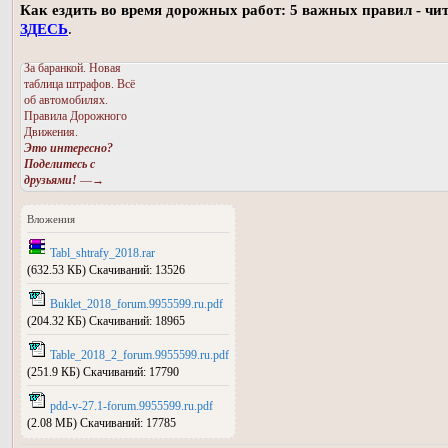
Как ездить во время дорожных работ: 5 важных правил - чи
ЗДЕСЬ
.
За баранкой. Новая
таблица штрафов. Всё
об автомобилях.
Правила Дорожного
Движения.
Это интересно?
Поделитесь с
друзьями!
—→
Вложения
Tabl_shtrafy_2018.rar
(632.53 КБ) Скачиваний: 13526
Buklet_2018_forum.9955599.ru.pdf
(204.32 КБ) Скачиваний: 18965
Table_2018_2_forum.9955599.ru.pdf
(251.9 КБ) Скачиваний: 17790
pdd-v-27.1-forum.9955599.ru.pdf
(2.08 МБ) Скачиваний: 17785