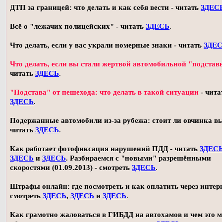
ДТП за границей: что делать и как себя вести - читать
ЗДЕС
Всё о "лежачих полицейских" - читать
ЗДЕСЬ
.
Что делать, если у вас украли номерные знаки - читать
ЗДЕ
Что делать, если вы стали жертвой автомобильной "подстав
читать
ЗДЕСЬ
.
"Подстава" от пешехода: что делать в такой ситуации
- чита
ЗДЕСЬ
.
Подержанные автомобили из-за рубежа: стоит ли овчинка в
читать
ЗДЕСЬ
.
Как работает фотофиксация нарушений ПДД - читать
ЗДЕС
ЗДЕСЬ
и
ЗДЕСЬ
. Разбираемся с "новыми" разрешёнными
скоростями (01.09.2013) - смотреть
ЗДЕСЬ
.
Штрафы онлайн: где посмотреть и как оплатить через интерн
смотреть
ЗДЕСЬ
,
ЗДЕСЬ
и
ЗДЕСЬ
.
Как грамотно жаловаться в ГИБДД на автохамов и чем это 