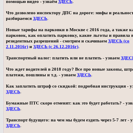
помощью видео - узнаём
ЗДЕСЬ
.
Что дозволено инспектору ДПС на дороге: мифы и реальност
разбираемся
ЗДЕСЬ
.
Новые тарифы на парковки в Москве с 2016 года, а также 
парковок, как оплатить парковку, какие льготы и правила
резидентных разрешений - смотрим и скачиваем
ЗДЕСЬ (со
2.11.2016г)
и
ЗДЕСЬ (с 26.12.2016г)
.
Транспортный налог: платить или не платить - узнаем
ЗДЕС
Что ждет водителей в 2018 году? Все про новые законы, шт
платежи, пошлины и т.д. - узнаем
ЗДЕСЬ
.
Как заплатить штраф со скидкой: подробная инструкция - у
ЗДЕСЬ
.
Бумажные ПТС скоро отменят: как это будет работать? - уз
ЗДЕСЬ
.
Транспорт будущего: на чем мы будем ездить через 5-7 лет - 
ЗДЕСЬ
.