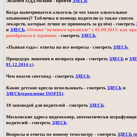
Экзамен ПДД онлайн - пройти
ЗДЕСЬ
.
Когда выветривается алкоголь (и что такое алкогольное
опьянение)? Табличка в помощь водителю (а также список
лекарств, которые лучше не принимать за рулём) - смотреть
и
ЗДЕСЬ
.
Отмена "нулевого промилле" с 01.09.2013: как пр
разобраться в терминах
- смотреть
ЗДЕСЬ
.
«Пьяная езда»: ответы на все вопросы - смотреть
ЗДЕСЬ
.
Процедура лишения и возврата прав - смотреть
ЗДЕСЬ
и
ЗДЕ
01.12.2014 г.)
.
Чем опасен снегопад - смотреть
ЗДЕСЬ
.
Какие детские кресла использовать - смотреть
ЗДЕСЬ
и
ЗДЕСЬ(крепление ISOFIX)
.
10 заповедей для водителей - смотреть
ЗДЕСЬ
.
Московские адреса видеокамер, автоматически штрафующи
водителей - смотреть
ЗДЕСЬ
.
Вопросы и ответы по новому техосмотру - смотреть
ЗДЕСЬ (