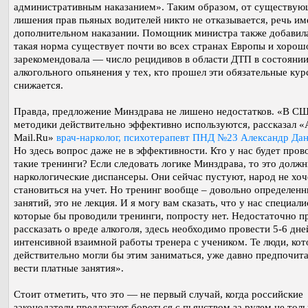
административным наказанием». Таким образом, от существую
лишения прав пьяных водителей никто не отказывается, речь им
дополнительном наказании. Помощник министра также добавила
такая норма существует почти во всех странах Европы и хорош
зарекомендовала — число рецидивов в области ДТП в состояни
алкогольного опьянения у тех, кто прошел эти обязательные кур
снижается.
Правда, предложение Минздрава не лишено недостатков. «В С
методики действительно эффективно используются, рассказал «
Mail.Ru»
врач-нарколог, психотерапевт ПНД №23 Александр Да
Но здесь вопрос даже не в эффективности. Кто у нас будет пров
такие тренинги? Если следовать логике Минздрава, то это должн
наркологические диспансеры. Они сейчас пустуют, народ не хоч
становиться на учет. Но тренинг вообще – довольно определен
занятий, это не лекция. И я могу вам сказать, что у нас специали
которые бы проводили тренинги, попросту нет. Недостаточно п
рассказать о вреде алкоголя, здесь необходимо провести 5-6 дне
интенсивной взаимной работы тренера с учеником. Те люди, ко
действительно могли бы этим заниматься, уже давно предпочит
вести платные занятия».
Стоит отметить, что это — не первый случай, когда российские
законодатели предлагают бороться с пьянством за рулем не толь