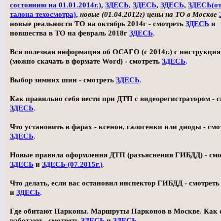
состоянию на 01.01.2014г.)
,
ЗДЕСЬ
,
ЗДЕСЬ
,
ЗДЕСЬ
,
ЗДЕСЬ(о
талона техосмотра)
,
новые (01.04.2012г) цены на ТО в Москве
новые реальности ТО на октябрь 2014г - смотреть
ЗДЕСЬ
и
новшества в ТО на февраль 2018г
ЗДЕСЬ
.
Вся полезная информация об ОСАГО (с 2014г.) с инструкци
(можно скачать в формате Word) - смотреть
ЗДЕСЬ
.
Выбор зимних шин - смотреть
ЗДЕСЬ
.
Как правильно себя вести при ДТП с видеорегистратором - 
ЗДЕСЬ
.
Что установить в фарах -
ксенон, галогенки или диоды
- смо
ЗДЕСЬ
.
Новые правила оформления ДТП (разъяснения ГИБДД) - смо
ЗДЕСЬ
и
ЗДЕСЬ (07.2015г.)
.
Что делать, если вас остановил инспектор ГИБДД - смотрет
и
ЗДЕСЬ
.
Где обитают Парконы. Маршруты Парконов в Москве. Как 
работают - смотреть
ЗДЕСЬ
и
ЗДЕСЬ
.