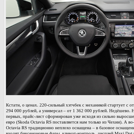
Кстати, о ценах. 220-сильный хэтчбек с механикой стартует с о
294 000 рублей, а универсал – от 1 362 000 рублей. Недёшево. Н
первых, прайс-лист сформирован уже исходя из сильно выросше
евро (Skoda Octavia RS поставляется нам только из Чехии). А во
Octavia RS традиционно неплохо оснащена – в базовое оснащен
входят биксеноновые фары, климат-контроль, дисплей Maxi Dot 