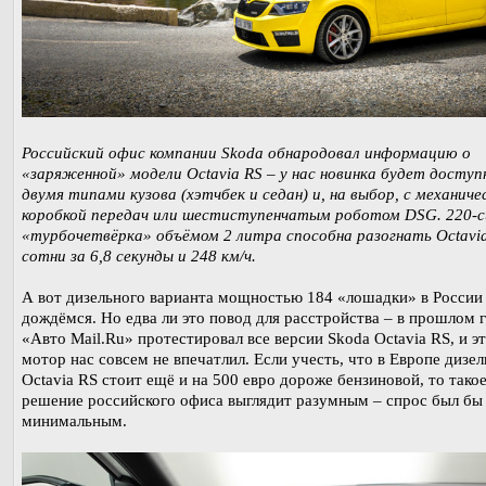
Российский офис компании Skoda обнародовал информацию о
«заряженной» модели Octavia RS – у нас новинка будет доступ
двумя типами кузова (хэтчбек и седан) и, на выбор, с механиче
коробкой передач или шестиступенчатым роботом DSG. 220-с
«турбочетвёрка» объёмом 2 литра способна разогнать Octavia
сотни за 6,8 секунды и 248 км/ч.
А вот дизельного варианта мощностью 184 «лошадки» в России
дождёмся. Но едва ли это повод для расстройства – в прошлом 
«Авто Mail.Ru» протестировал все версии Skoda Octavia RS, и э
мотор нас совсем не впечатлил. Если учесть, что в Европе дизел
Octavia RS стоит ещё и на 500 евро дороже бензиновой, то тако
решение российского офиса выглядит разумным – спрос был бы
минимальным.