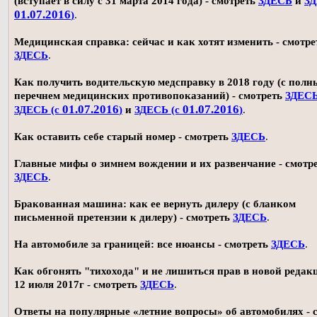
(вступает в силу с 31 марта 2014 года) - смотреть
ЗДЕСЬ
и
ЗД
01.07.2016
)
.
Медицинская справка: сейчас и как хотят изменить - смотре
ЗДЕСЬ
.
Как получить водительскую медсправку в 2018 году (с пол
перечнем медицинских противопоказаний) - смотреть
ЗДЕС
01.07.2016
01.07.2016
ЗДЕСЬ (с
)
и
ЗДЕСЬ (с
)
.
Как оставить себе старый номер - смотреть
ЗДЕСЬ
.
Главные мифы о зимнем вождении и их развенчание - смотр
ЗДЕСЬ
.
Бракованная машина: как ее вернуть дилеру (с бланком
письменной претензии к дилеру) - смотреть
ЗДЕСЬ
.
На автомобиле за границей: все нюансы - смотреть
ЗДЕСЬ
.
Как обгонять "тихохода" и не лишиться прав в новой редак
12 июля 2017г - смотреть
ЗДЕСЬ
.
Ответы на популярные «летние вопросы» об автомобилях - 