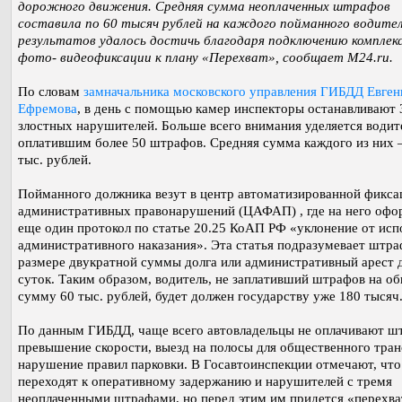
дорожного движения. Средняя сумма неоплаченных штрафов
составила по 60 тысяч рублей на каждого пойманного водител
результатов удалось достичь благодаря подключению комплек
фото- видеофиксации к плану «Перехват», сообщает M24.ru.
По словам
замначальника московского управления ГИБДД Евген
Ефремова
, в день с помощью камер инспекторы останавливают 
злостных нарушителей. Больше всего внимания уделяется водит
оплатившим более 50 штрафов. Средняя сумма каждого из них 
тыс. рублей.
Пойманного должника везут в центр автоматизированной фикса
административных правонарушений (ЦАФАП) , где на него оф
еще один протокол по статье 20.25 КоАП РФ «уклонение от исп
административного наказания». Эта статья подразумевает штра
размере двукратной суммы долга или административный арест 
суток. Таким образом, водитель, не заплативший штрафов на о
сумму 60 тыс. рублей, будет должен государству уже 180 тысяч
По данным ГИБДД, чаще всего автовладельцы не оплачивают ш
превышение скорости, выезд на полосы для общественного тран
нарушение правил парковки. В Госавтоинспекции отмечают, что
переходят к оперативному задержанию и нарушителей с тремя
неоплаченными штрафами, но перед этим им придется «перехва