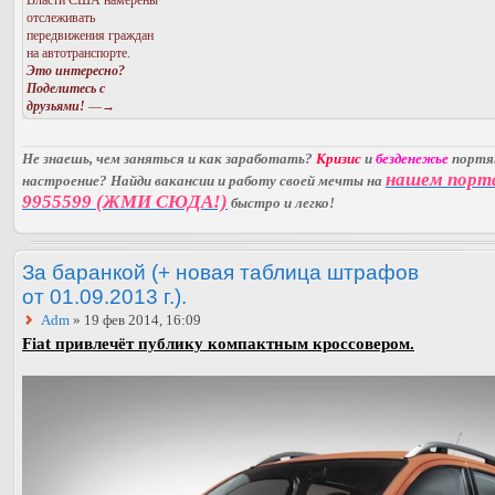
Власти США намерены
отслеживать
передвижения граждан
на автотранспорте.
Это интересно?
Поделитесь с
друзьями!
—→
Не знаешь, чем заняться и как заработать?
Кризис
и
безденежье
порт
нашем порт
настроение? Найди вакансии и работу своей мечты на
9955599 (ЖМИ СЮДА!)
быстро и легко!
За баранкой (+ новая таблица штрафов
от 01.09.2013 г.).
Adm
» 19 фев 2014, 16:09
Fiat привлечёт публику компактным кроссовером.