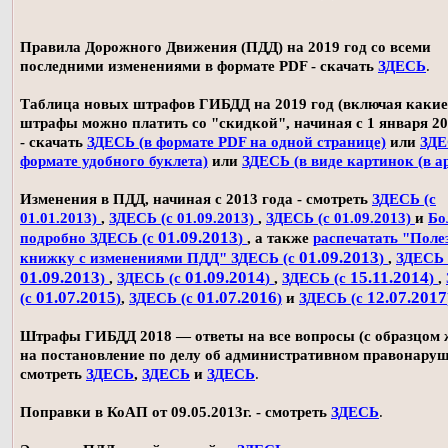
Правила Дорожного Движения (ПДД) на 2019 год со всеми
последними изменениями в формате PDF - скачать
ЗДЕСЬ
.
Таблица новых штрафов ГИБДД на 2019 год (включая какие
штрафы можно платить со "скидкой", начиная с 1 января 20
- скачать
ЗДЕСЬ (в формате PDF на одной странице)
или
ЗДЕ
формате удобного буклета)
или
ЗДЕСЬ (в виде картинок (в а
Изменения в ПДД, начиная с 2013 года - смотреть
ЗДЕСЬ (с
01.01.2013)
,
ЗДЕСЬ (с 01.09.2013)
,
ЗДЕСЬ (с 01.09.2013)
и
Бо
01.09.2013
подробно ЗДЕСЬ (с
)
, а также
распечатать "Поле
01.09.2013
книжку с изменениями ПДД" ЗДЕСЬ (с
)
,
ЗДЕСЬ 
01.09.2013
01.09.2014
15.11.2014
)
,
ЗДЕСЬ (с
)
,
ЗДЕСЬ (с
)
,
01.07.2015
01.07.2016
12.07.2017
(с
)
,
ЗДЕСЬ (с
)
и
ЗДЕСЬ (с
Штрафы ГИБДД 2018 — ответы на все вопросы (с образцом
на постановление по делу об административном правонаруш
смотреть
ЗДЕСЬ
,
ЗДЕСЬ
и
ЗДЕСЬ
.
Поправки в КоАП от 09.05.2013г. - смотреть
ЗДЕСЬ
.