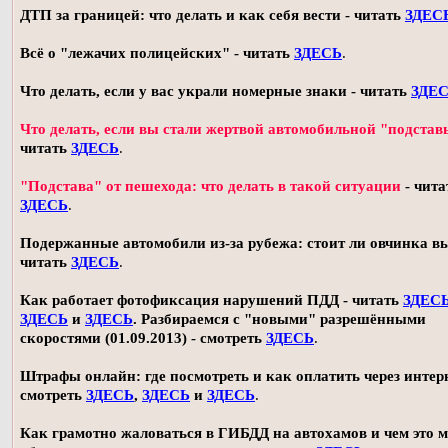
ДТП за границей: что делать и как себя вести - читать
ЗДЕС
Всё о "лежачих полицейских" - читать
ЗДЕСЬ
.
Что делать, если у вас украли номерные знаки - читать
ЗДЕ
Что делать, если вы стали жертвой автомобильной "подстав
читать
ЗДЕСЬ
.
"Подстава" от пешехода: что делать в такой ситуации
- чита
ЗДЕСЬ
.
Подержанные автомобили из-за рубежа: стоит ли овчинка в
читать
ЗДЕСЬ
.
Как работает фотофиксация нарушений ПДД - читать
ЗДЕС
ЗДЕСЬ
и
ЗДЕСЬ
. Разбираемся с "новыми" разрешёнными
скоростями (01.09.2013) - смотреть
ЗДЕСЬ
.
Штрафы онлайн: где посмотреть и как оплатить через интерн
смотреть
ЗДЕСЬ
,
ЗДЕСЬ
и
ЗДЕСЬ
.
Как грамотно жаловаться в ГИБДД на автохамов и чем это 