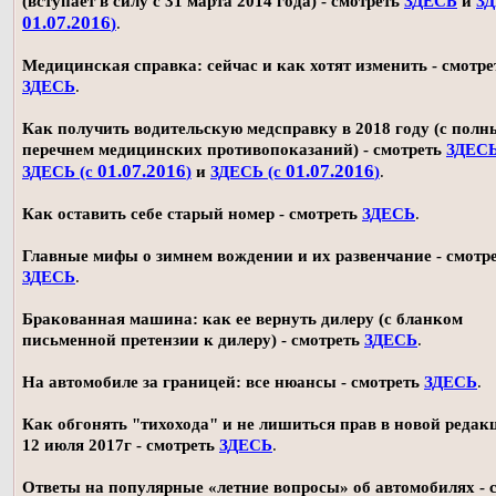
(вступает в силу с 31 марта 2014 года) - смотреть
ЗДЕСЬ
и
ЗД
01.07.2016
)
.
Медицинская справка: сейчас и как хотят изменить - смотре
ЗДЕСЬ
.
Как получить водительскую медсправку в 2018 году (с пол
перечнем медицинских противопоказаний) - смотреть
ЗДЕС
01.07.2016
01.07.2016
ЗДЕСЬ (с
)
и
ЗДЕСЬ (с
)
.
Как оставить себе старый номер - смотреть
ЗДЕСЬ
.
Главные мифы о зимнем вождении и их развенчание - смотр
ЗДЕСЬ
.
Бракованная машина: как ее вернуть дилеру (с бланком
письменной претензии к дилеру) - смотреть
ЗДЕСЬ
.
На автомобиле за границей: все нюансы - смотреть
ЗДЕСЬ
.
Как обгонять "тихохода" и не лишиться прав в новой редак
12 июля 2017г - смотреть
ЗДЕСЬ
.
Ответы на популярные «летние вопросы» об автомобилях - 