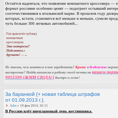
Остаётся надеяться, что появление компактного кроссовера ― э
формат россияне особенно ценят ― подогреет остывший интер
соотечественников к итальянской марке. В прошлом году дилеры 
которых, кстати, становится всё меньше и меньше, сумели прод
чуть больше 300 легковых автомобилей...
Fiat привлечёт публику
компактным
кроссовером.
Это интересно?
Поделитесь с
друзьями!
—→
Не знаешь, чем заняться и как заработать?
Кризис
и
безденежье
порт
нашем порт
настроение? Найди вакансии и работу своей мечты на
9955599 (ЖМИ СЮДА!)
быстро и легко!
За баранкой (+ новая таблица штрафов
от 01.09.2013 г.).
Adm
» 19 фев 2014, 16:11
В Россию идёт внеплановый день жестянщика.