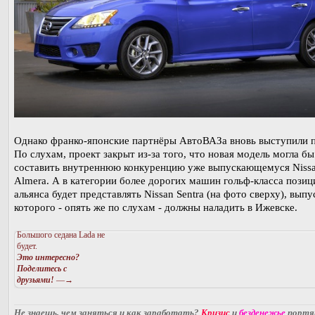
Однако франко-японские партнёры АвтоВАЗа вновь выступили п
По слухам, проект закрыт из-за того, что новая модель могла бы
составить внутреннюю конкуренцию уже выпускающемуся Niss
Almera. А в категории более дорогих машин гольф-класса пози
альянса будет представлять Nissan Sentra (на фото сверху), выпу
которого - опять же по слухам - должны наладить в Ижевске.
Большого седана Lada не
будет.
Это интересно?
Поделитесь с
друзьями!
—→
Не знаешь, чем заняться и как заработать?
Кризис
и
безденежье
порт