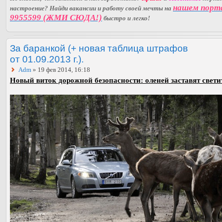
нашем порт
настроение? Найди вакансии и работу своей мечты на
9955599 (ЖМИ СЮДА!)
быстро и легко!
За баранкой (+ новая таблица штрафов
от 01.09.2013 г.).
Adm
» 19 фев 2014, 16:18
Новый виток дорожной безопасности: оленей заставят свети