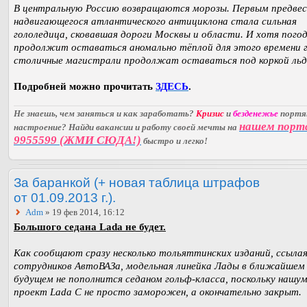
В центральную Россию возвращаются морозы. Первым предве
надвигающегося атлантического антициклона стала сильная
гололедица, сковавшая дороги Москвы и области. И хотя пого
продолжит оставаться аномально тёплой для этого времени г
столичные магистрали продолжат оставаться под коркой льд
Подробней можно прочитать
ЗДЕСЬ
.
Не знаешь, чем заняться и как заработать?
Кризис
и
безденежье
порт
нашем порт
настроение? Найди вакансии и работу своей мечты на
9955599 (ЖМИ СЮДА!)
быстро и легко!
За баранкой (+ новая таблица штрафов
от 01.09.2013 г.).
Adm
» 19 фев 2014, 16:12
Большого седана Lada не будет.
Как сообщают сразу несколько тольяттинских изданий, ссылая
сотрудников АвтоВАЗа, модельная линейка Лады в ближайшем
будущем не пополнится седаном гольф-класса, поскольку нашу
проект Lada С не просто заморожен, а окончательно закрыт.