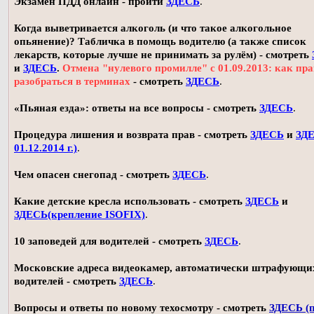
Экзамен ПДД онлайн - пройти
ЗДЕСЬ
.
Когда выветривается алкоголь (и что такое алкогольное
опьянение)? Табличка в помощь водителю (а также список
лекарств, которые лучше не принимать за рулём) - смотреть
и
ЗДЕСЬ
.
Отмена "нулевого промилле" с 01.09.2013: как пр
разобраться в терминах
- смотреть
ЗДЕСЬ
.
«Пьяная езда»: ответы на все вопросы - смотреть
ЗДЕСЬ
.
Процедура лишения и возврата прав - смотреть
ЗДЕСЬ
и
ЗДЕ
01.12.2014 г.)
.
Чем опасен снегопад - смотреть
ЗДЕСЬ
.
Какие детские кресла использовать - смотреть
ЗДЕСЬ
и
ЗДЕСЬ(крепление ISOFIX)
.
10 заповедей для водителей - смотреть
ЗДЕСЬ
.
Московские адреса видеокамер, автоматически штрафующи
водителей - смотреть
ЗДЕСЬ
.
Вопросы и ответы по новому техосмотру - смотреть
ЗДЕСЬ (