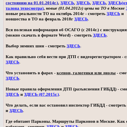
состоянию на 01.01.2014г.)
,
ЗДЕСЬ
,
ЗДЕСЬ
,
ЗДЕСЬ
,
ЗДЕСЬ(о
талона техосмотра)
,
новые (01.04.2012г) цены на ТО в Москве
новые реальности ТО на октябрь 2014г - смотреть
ЗДЕСЬ
и
новшества в ТО на февраль 2018г
ЗДЕСЬ
.
Вся полезная информация об ОСАГО (с 2014г.) с инструкци
(можно скачать в формате Word) - смотреть
ЗДЕСЬ
.
Выбор зимних шин - смотреть
ЗДЕСЬ
.
Как правильно себя вести при ДТП с видеорегистратором - 
ЗДЕСЬ
.
Что установить в фарах -
ксенон, галогенки или диоды
- смо
ЗДЕСЬ
.
Новые правила оформления ДТП (разъяснения ГИБДД) - смо
ЗДЕСЬ
и
ЗДЕСЬ (07.2015г.)
.
Что делать, если вас остановил инспектор ГИБДД - смотрет
и
ЗДЕСЬ
.
Где обитают Парконы. Маршруты Парконов в Москве. Как 
работают - смотреть
ЗДЕСЬ
и
ЗДЕСЬ
.