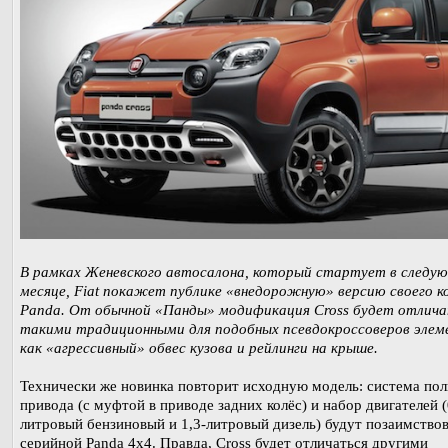
В рамках Женевского автосалона, который стартует в следу
месяце, Fiat покажет публике «внедорожную» версию своего 
Panda. От обычной «Панды» модификация Cross будет отлич
такими традиционными для подобных псевдокроссоверов элем
как «агрессивный» обвес кузова и рейлинги на крыше.
Технически же новинка повторит исходную модель: система пол
привода (с муфтой в приводе задних колёс) и набор двигателей (
литровый бензиновый и 1,3-литровый дизель) будут позаимство
серийной Panda 4x4. Правда, Cross будет отличаться другими