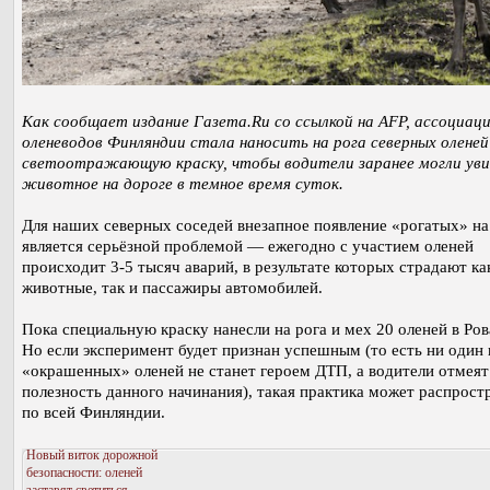
Как сообщает издание Газета.Ru со ссылкой на AFP, ассоциац
оленеводов Финляндии стала наносить на рога северных оленей
светоотражающую краску, чтобы водители заранее могли ув
животное на дороге в темное время суток.
Для наших северных соседей внезапное появление «рогатых» на
является серьёзной проблемой ― ежегодно с участием оленей
происходит 3-5 тысяч аварий, в результате которых страдают ка
животные, так и пассажиры автомобилей.
Пока специальную краску нанесли на рога и мех 20 оленей в Ро
Но если эксперимент будет признан успешным (то есть ни один 
«окрашенных» оленей не станет героем ДТП, а водители отмеят
полезность данного начинания), такая практика может распрост
по всей Финляндии.
Новый виток дорожной
безопасности: оленей