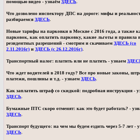
помощью видео - узнаём
ЗДЕСЬ
.
Что дозволено инспектору ДПС на дороге: мифы и реальност
разбираемся
ЗДЕСЬ
.
Новые тарифы на парковки в Москве с 2016 года, а также 
парковок, как оплатить парковку, какие льготы и правила
резидентных разрешений - смотрим и скачиваем
ЗДЕСЬ (со
2.11.2016г)
и
ЗДЕСЬ (с 26.12.2016г)
.
Транспортный налог: платить или не платить - узнаем
ЗДЕС
Что ждет водителей в 2018 году? Все про новые законы, шт
платежи, пошлины и т.д. - узнаем
ЗДЕСЬ
.
Как заплатить штраф со скидкой: подробная инструкция - у
ЗДЕСЬ
.
Бумажные ПТС скоро отменят: как это будет работать? - уз
ЗДЕСЬ
.
Транспорт будущего: на чем мы будем ездить через 5-7 лет - 
ЗДЕСЬ
.