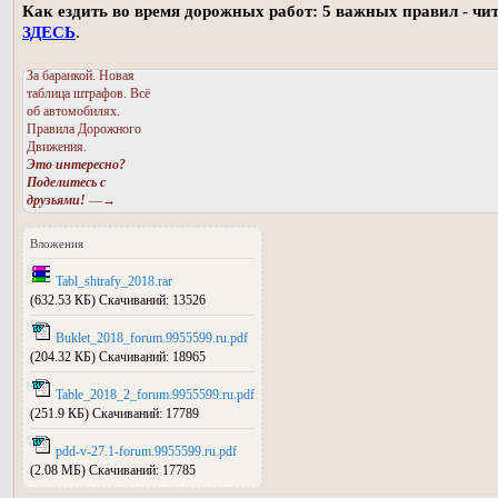
Как ездить во время дорожных работ: 5 важных правил - чи
ЗДЕСЬ
.
За баранкой. Новая
таблица штрафов. Всё
об автомобилях.
Правила Дорожного
Движения.
Это интересно?
Поделитесь с
друзьями!
—→
Вложения
Tabl_shtrafy_2018.rar
(632.53 КБ) Скачиваний: 13526
Buklet_2018_forum.9955599.ru.pdf
(204.32 КБ) Скачиваний: 18965
Table_2018_2_forum.9955599.ru.pdf
(251.9 КБ) Скачиваний: 17789
pdd-v-27.1-forum.9955599.ru.pdf
(2.08 МБ) Скачиваний: 17785