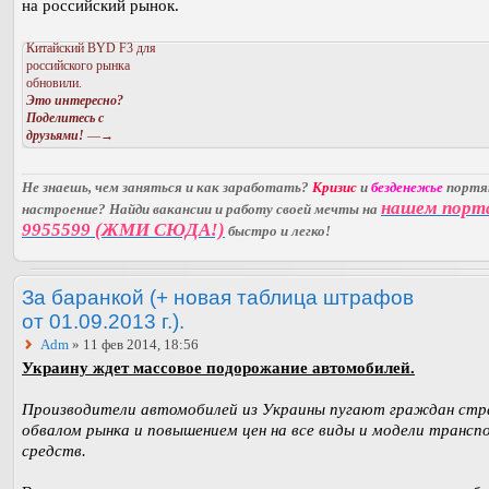
на российский рынок.
Китайский BYD F3 для
российского рынка
обновили.
Это интересно?
Поделитесь с
друзьями!
—→
Не знаешь, чем заняться и как заработать?
Кризис
и
безденежье
порт
нашем порт
настроение? Найди вакансии и работу своей мечты на
9955599 (ЖМИ СЮДА!)
быстро и легко!
За баранкой (+ новая таблица штрафов
от 01.09.2013 г.).
Adm
» 11 фев 2014, 18:56
Украину ждет массовое подорожание автомобилей.
Производители автомобилей из Украины пугают граждан стр
обвалом рынка и повышением цен на все виды и модели транс
средств.