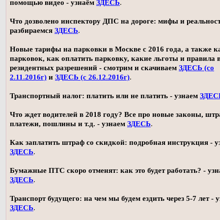
помощью видео - узнаём
ЗДЕСЬ
.
Что дозволено инспектору ДПС на дороге: мифы и реальност
разбираемся
ЗДЕСЬ
.
Новые тарифы на парковки в Москве с 2016 года, а также 
парковок, как оплатить парковку, какие льготы и правила
резидентных разрешений - смотрим и скачиваем
ЗДЕСЬ (со
2.11.2016г)
и
ЗДЕСЬ (с 26.12.2016г)
.
Транспортный налог: платить или не платить - узнаем
ЗДЕС
Что ждет водителей в 2018 году? Все про новые законы, шт
платежи, пошлины и т.д. - узнаем
ЗДЕСЬ
.
Как заплатить штраф со скидкой: подробная инструкция - у
ЗДЕСЬ
.
Бумажные ПТС скоро отменят: как это будет работать? - уз
ЗДЕСЬ
.
Транспорт будущего: на чем мы будем ездить через 5-7 лет - 
ЗДЕСЬ
.