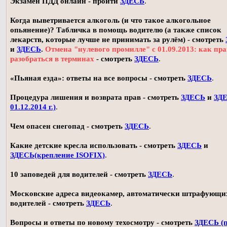
Экзамен ПДД онлайн - пройти
ЗДЕСЬ
.
Когда выветривается алкоголь (и что такое алкогольное
опьянение)? Табличка в помощь водителю (а также список
лекарств, которые лучше не принимать за рулём) - смотреть
и
ЗДЕСЬ
.
Отмена "нулевого промилле" с 01.09.2013: как пр
разобраться в терминах
- смотреть
ЗДЕСЬ
.
«Пьяная езда»: ответы на все вопросы - смотреть
ЗДЕСЬ
.
Процедура лишения и возврата прав - смотреть
ЗДЕСЬ
и
ЗДЕ
01.12.2014 г.)
.
Чем опасен снегопад - смотреть
ЗДЕСЬ
.
Какие детские кресла использовать - смотреть
ЗДЕСЬ
и
ЗДЕСЬ(крепление ISOFIX)
.
10 заповедей для водителей - смотреть
ЗДЕСЬ
.
Московские адреса видеокамер, автоматически штрафующи
водителей - смотреть
ЗДЕСЬ
.
Вопросы и ответы по новому техосмотру - смотреть
ЗДЕСЬ (