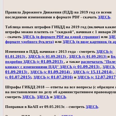
Правила Дорожного Движения (ПДД) на 2019 год со всеми
последними изменениями в формате PDF - скачать
ЗДЕСЬ
.
Таблица новых штрафов ГИБДД на 2019 год (включая какие
штрафы можно платить со "скидкой", начиная с 1 января 20
- скачать
ЗДЕСЬ (в формате PDF на одной странице)
или
ЗДЕ
формате удобного буклета)
или
ЗДЕСЬ (в виде картинок (в а
Изменения в ПДД, начиная с 2013 года - смотреть
ЗДЕСЬ (с
01.01.2013)
,
ЗДЕСЬ (с 01.09.2013)
,
ЗДЕСЬ (с 01.09.2013)
и
Бо
01.09.2013
подробно ЗДЕСЬ (с
)
, а также
распечатать "Поле
01.09.2013
книжку с изменениями ПДД" ЗДЕСЬ (с
)
,
ЗДЕСЬ 
01.09.2013
01.09.2014
15.11.2014
)
,
ЗДЕСЬ (с
)
,
ЗДЕСЬ (с
)
,
01.07.2015
01.07.2016
12.07.2017
(с
)
,
ЗДЕСЬ (с
)
и
ЗДЕСЬ (с
Штрафы ГИБДД 2018 — ответы на все вопросы (с образцом
на постановление по делу об административном правонаруш
смотреть
ЗДЕСЬ
,
ЗДЕСЬ
и
ЗДЕСЬ
.
Поправки в КоАП от 09.05.2013г. - смотреть
ЗДЕСЬ
.