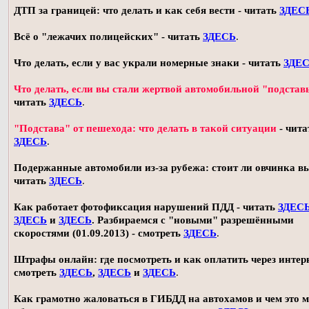
ДТП за границей: что делать и как себя вести - читать
ЗДЕС
Всё о "лежачих полицейских" - читать
ЗДЕСЬ
.
Что делать, если у вас украли номерные знаки - читать
ЗДЕ
Что делать, если вы стали жертвой автомобильной "подстав
читать
ЗДЕСЬ
.
"Подстава" от пешехода: что делать в такой ситуации
- чита
ЗДЕСЬ
.
Подержанные автомобили из-за рубежа: стоит ли овчинка в
читать
ЗДЕСЬ
.
Как работает фотофиксация нарушений ПДД - читать
ЗДЕС
ЗДЕСЬ
и
ЗДЕСЬ
. Разбираемся с "новыми" разрешёнными
скоростями (01.09.2013) - смотреть
ЗДЕСЬ
.
Штрафы онлайн: где посмотреть и как оплатить через интерн
смотреть
ЗДЕСЬ
,
ЗДЕСЬ
и
ЗДЕСЬ
.
Как грамотно жаловаться в ГИБДД на автохамов и чем это 