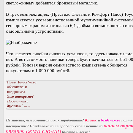
светло-синему добавится бронзовый металлик.
В трех комплектациях (Престиж, Элеганс и Комфорт Плюс) Toyo
комплектуется усовершенствованной мультимедийной системой
сенсорным экраном диагональю 6,1 дюйма и возможностью инт
с мобильными устройствами.
Что касается линейки силовых установок, то здесь никаких изм
нет. А вот стоимость новинки теперь будет начинаться от 851 0
рублей. Топовая версия семиместного компактвэна обойдется
покупателям в 1 090 000 рублей.
Новая Toyota Verso
обновилась и
подорожала.
Это интересно?
Поделитесь с
друзьями!
—→
Не знаешь, чем заняться и как заработать?
Кризис
и
безденежье
порт
нашем порт
настроение? Найди вакансии и работу своей мечты на
9955599 (ЖМИ СЮДА!)
быстро и легко!