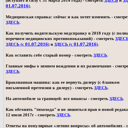
(вступает в силу с 31 марта 2014 года) - смотреть
ЗДЕСЬ
и
ЗД
01.07.2016
)
.
Медицинская справка: сейчас и как хотят изменить - смотре
ЗДЕСЬ
.
Как получить водительскую медсправку в 2018 году (с пол
перечнем медицинских противопоказаний) - смотреть
ЗДЕС
01.07.2016
01.07.2016
ЗДЕСЬ (с
)
и
ЗДЕСЬ (с
)
.
Как оставить себе старый номер - смотреть
ЗДЕСЬ
.
Главные мифы о зимнем вождении и их развенчание - смотр
ЗДЕСЬ
.
Бракованная машина: как ее вернуть дилеру (с бланком
письменной претензии к дилеру) - смотреть
ЗДЕСЬ
.
На автомобиле за границей: все нюансы - смотреть
ЗДЕСЬ
.
Как обгонять "тихохода" и не лишиться прав в новой редак
12 июля 2017г - смотреть
ЗДЕСЬ
.
Ответы на популярные «летние вопросы» об автомобилях - 