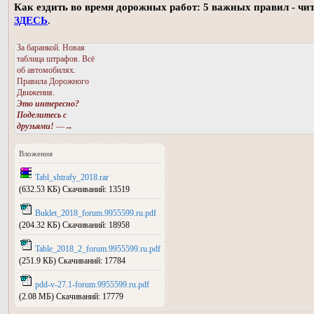
Как ездить во время дорожных работ: 5 важных правил - чи
ЗДЕСЬ
.
За баранкой. Новая
таблица штрафов. Всё
об автомобилях.
Правила Дорожного
Движения.
Это интересно?
Поделитесь с
друзьями!
—→
Вложения
Tabl_shtrafy_2018.rar
(632.53 КБ) Скачиваний: 13519
Buklet_2018_forum.9955599.ru.pdf
(204.32 КБ) Скачиваний: 18958
Table_2018_2_forum.9955599.ru.pdf
(251.9 КБ) Скачиваний: 17784
pdd-v-27.1-forum.9955599.ru.pdf
(2.08 МБ) Скачиваний: 17779