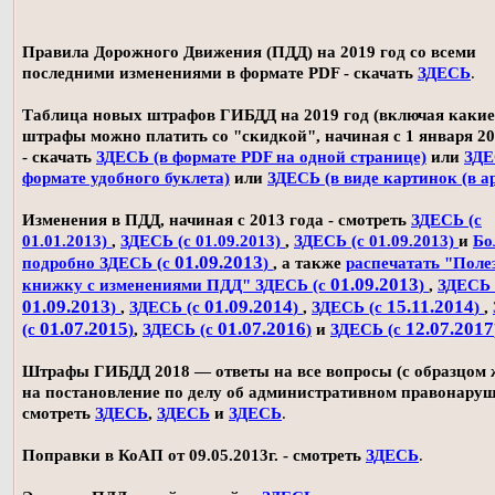
Правила Дорожного Движения (ПДД) на 2019 год со всеми
последними изменениями в формате PDF - скачать
ЗДЕСЬ
.
Таблица новых штрафов ГИБДД на 2019 год (включая какие
штрафы можно платить со "скидкой", начиная с 1 января 20
- скачать
ЗДЕСЬ (в формате PDF на одной странице)
или
ЗДЕ
формате удобного буклета)
или
ЗДЕСЬ (в виде картинок (в а
Изменения в ПДД, начиная с 2013 года - смотреть
ЗДЕСЬ (с
01.01.2013)
,
ЗДЕСЬ (с 01.09.2013)
,
ЗДЕСЬ (с 01.09.2013)
и
Бо
01.09.2013
подробно ЗДЕСЬ (с
)
, а также
распечатать "Поле
01.09.2013
книжку с изменениями ПДД" ЗДЕСЬ (с
)
,
ЗДЕСЬ 
01.09.2013
01.09.2014
15.11.2014
)
,
ЗДЕСЬ (с
)
,
ЗДЕСЬ (с
)
,
01.07.2015
01.07.2016
12.07.2017
(с
)
,
ЗДЕСЬ (с
)
и
ЗДЕСЬ (с
Штрафы ГИБДД 2018 — ответы на все вопросы (с образцом
на постановление по делу об административном правонаруш
смотреть
ЗДЕСЬ
,
ЗДЕСЬ
и
ЗДЕСЬ
.
Поправки в КоАП от 09.05.2013г. - смотреть
ЗДЕСЬ
.