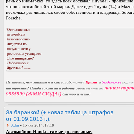
речь об иномарках, то здесь всех обскакал Huyndai - произошло
угонов автомобилей этой марки. Далее идут Toyota (14) и Mazda 
несколько раз лишились своей собственности и владельцы Subaru
Porsche.
Отечественные
автомобили
безоговорочно
лидируют по
популярности у
ростовских угонщиков.
Это интересно?
Поделитесь с
друзьями!
—→
Не знаешь, чем заняться и как заработать?
Кризис
и
безденежье
порт
нашем порт
настроение? Найди вакансии и работу своей мечты на
9955599 (ЖМИ СЮДА!)
быстро и легко!
За баранкой (+ новая таблица штрафов
от 01.09.2013 г.).
Adm
» 15 янв 2014, 17:19
Автомобили Honda - самые долговечные.