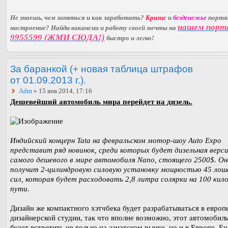
Не знаешь, чем заняться и как заработать?
Кризис
и
безденежье
порт
нашем порт
настроение? Найди вакансии и работу своей мечты на
9955599 (ЖМИ СЮДА!)
быстро и легко!
За баранкой (+ новая таблица штрафов
от 01.09.2013 г.).
Adm
» 15 янв 2014, 17:16
Дешевейший автомобиль мира перейдет на дизель.
Индийский концерн Tata на февральском мотор-шоу Auto Expo
представит ряд новинок, среди которых будет дизельная верс
самого дешевого в мире автомобиля Nano, стоящего 2500$. Он
получит 2-цилиндровую силовую установку мощностью 45 ло
сил, которая будет расходовать 2,8 литра солярки на 100 ки
пути.
Дизайн же компактного хэтчбека будет разрабатываться в европ
дизайнерской студии, так что вполне возможно, этот автомобил
будет встретить не только на азиатском рынке, но и в Европе. Е