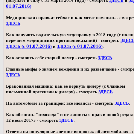
(вступает в силу с 31 марта 2014 года) - смотреть
ЗДЕСЬ
и
ЗД
01.07.2016
)
.
Медицинская справка: сейчас и как хотят изменить - смотре
ЗДЕСЬ
.
Как получить водительскую медсправку в 2018 году (с пол
перечнем медицинских противопоказаний) - смотреть
ЗДЕС
01.07.2016
01.07.2016
ЗДЕСЬ (с
)
и
ЗДЕСЬ (с
)
.
Как оставить себе старый номер - смотреть
ЗДЕСЬ
.
Главные мифы о зимнем вождении и их развенчание - смотр
ЗДЕСЬ
.
Бракованная машина: как ее вернуть дилеру (с бланком
письменной претензии к дилеру) - смотреть
ЗДЕСЬ
.
На автомобиле за границей: все нюансы - смотреть
ЗДЕСЬ
.
Как обгонять "тихохода" и не лишиться прав в новой редак
12 июля 2017г - смотреть
ЗДЕСЬ
.
Ответы на популярные «летние вопросы» об автомобилях - 