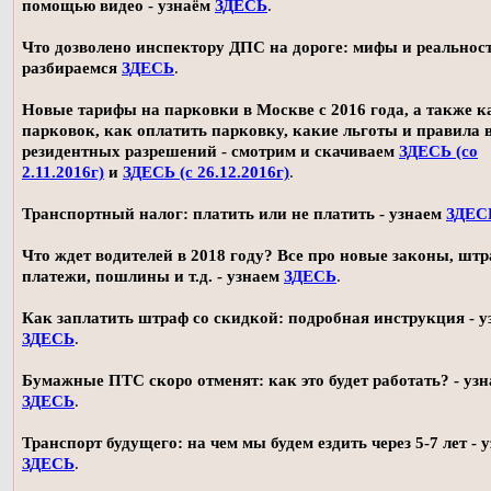
помощью видео - узнаём
ЗДЕСЬ
.
Что дозволено инспектору ДПС на дороге: мифы и реальност
разбираемся
ЗДЕСЬ
.
Новые тарифы на парковки в Москве с 2016 года, а также 
парковок, как оплатить парковку, какие льготы и правила
резидентных разрешений - смотрим и скачиваем
ЗДЕСЬ (со
2.11.2016г)
и
ЗДЕСЬ (с 26.12.2016г)
.
Транспортный налог: платить или не платить - узнаем
ЗДЕС
Что ждет водителей в 2018 году? Все про новые законы, шт
платежи, пошлины и т.д. - узнаем
ЗДЕСЬ
.
Как заплатить штраф со скидкой: подробная инструкция - у
ЗДЕСЬ
.
Бумажные ПТС скоро отменят: как это будет работать? - уз
ЗДЕСЬ
.
Транспорт будущего: на чем мы будем ездить через 5-7 лет - 
ЗДЕСЬ
.