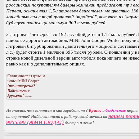
российским покупателям дилеры компании предлагают три его
Первая, оснащенная 1,5-литровым двигателем мощностью 136
лошадиных сил с турбированной "тройкой", вытянет из "карма
будущего владельца минимум 900 тысяч рублей.
2-литровая "четверка" со 192 л.с. обойдется в 1,12 млн. рублей.
наиболее дорогой автомобиль MINI John Cooper Works, получи
литровый битурбированный двигатель (его мощность составляе
л.с.) будет стоить 1 миллион 395 тысяч рублей. О появлении у на
стране новой дизельной версии автомобиля пока ничего не извес
равно как и о дополнительных опциях.
Стали известны цены на
новый MINI Cooper.
Это интересно?
Поделитесь с
друзьями!
—→
Не знаешь, чем заняться и как заработать?
Кризис
и
безденежье
порт
нашем порт
настроение? Найди вакансии и работу своей мечты на
9955599 (ЖМИ СЮДА!)
быстро и легко!