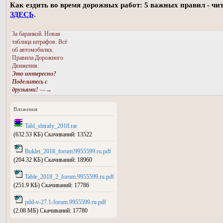
Как ездить во время дорожных работ: 5 важных правил - чи
ЗДЕСЬ
.
За баранкой. Новая
таблица штрафов. Всё
об автомобилях.
Правила Дорожного
Движения.
Это интересно?
Поделитесь с
друзьями!
—→
Вложения
Tabl_shtrafy_2018.rar
(632.53 КБ) Скачиваний: 13522
Buklet_2018_forum.9955599.ru.pdf
(204.32 КБ) Скачиваний: 18960
Table_2018_2_forum.9955599.ru.pdf
(251.9 КБ) Скачиваний: 17786
pdd-v-27.1-forum.9955599.ru.pdf
(2.08 МБ) Скачиваний: 17780