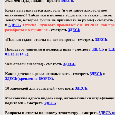
Экзамен ПДД онлайн - пройти
ЗДЕСЬ
.
Когда выветривается алкоголь (и что такое алкогольное
опьянение)? Табличка в помощь водителю (а также список
лекарств, которые лучше не принимать за рулём) - смотреть
и
ЗДЕСЬ
.
Отмена "нулевого промилле" с 01.09.2013: как пр
разобраться в терминах
- смотреть
ЗДЕСЬ
.
«Пьяная езда»: ответы на все вопросы - смотреть
ЗДЕСЬ
.
Процедура лишения и возврата прав - смотреть
ЗДЕСЬ
и
ЗДЕ
01.12.2014 г.)
.
Чем опасен снегопад - смотреть
ЗДЕСЬ
.
Какие детские кресла использовать - смотреть
ЗДЕСЬ
и
ЗДЕСЬ(крепление ISOFIX)
.
10 заповедей для водителей - смотреть
ЗДЕСЬ
.
Московские адреса видеокамер, автоматически штрафующи
водителей - смотреть
ЗДЕСЬ
.
Вопросы и ответы по новому техосмотру - смотреть
ЗДЕСЬ (