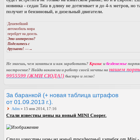
новинка - седан Tata в длину не дотягивает и до 4-х метров, но 
получит и бензиновый, и дизельный двигатели.
Дешевейший
автомобиль мира
перейдет на дизель.
Это интересно?
Поделитесь с
друзьями!
—→
Не знаешь, чем заняться и как заработать?
Кризис
и
безденежье
порт
нашем порт
настроение? Найди вакансии и работу своей мечты на
9955599 (ЖМИ СЮДА!)
быстро и легко!
За баранкой (+ новая таблица штрафов
от 01.09.2013 г.).
Adm
» 15 янв 2014, 17:16
Стали известны цены на новый MINI Cooper.
Стали известны цены на новый трехдверный хэтчбек от Mini -