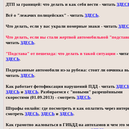
ДТП за границей: что делать и как себя вести - читать
ЗДЕС
Всё о "лежачих полицейских" - читать
ЗДЕСЬ
.
Что делать, если у вас украли номерные знаки - читать
ЗДЕ
Что делать, если вы стали жертвой автомобильной "подстав
читать
ЗДЕСЬ
.
"Подстава" от пешехода: что делать в такой ситуации
- чита
ЗДЕСЬ
.
Подержанные автомобили из-за рубежа: стоит ли овчинка в
читать
ЗДЕСЬ
.
Как работает фотофиксация нарушений ПДД - читать
ЗДЕС
ЗДЕСЬ
и
ЗДЕСЬ
. Разбираемся с "новыми" разрешёнными
скоростями (01.09.2013) - смотреть
ЗДЕСЬ
.
Штрафы онлайн: где посмотреть и как оплатить через интерн
смотреть
ЗДЕСЬ
,
ЗДЕСЬ
и
ЗДЕСЬ
.
Как грамотно жаловаться в ГИБДД на автохамов и чем это 