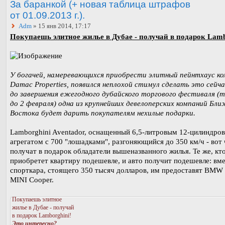
За баранкой (+ новая таблица штрафов
от 01.09.2013 г.).
Adm
» 15 янв 2014, 17:17
Покупаешь элитное жилье в Дубае - получай в подарок Lamb
У богачей, намеревающихся приобрести элитный пейнтхаус к
Damac Properties, появился неплохой стимул сделать это сейча
до завершения ежегодного дубайского торгового фестиваля (
до 2 февраля) одна из крупнейших девелоперских компаний Бли
Востока будет дарить покупателям нехилые подарки.
Lamborghini Aventador, оснащенный 6,5-литровым 12-цилиндро
агрегатом с 700 "лошадками", разгоняющийся до 350 км/ч - вот 
получат в подарок обладатели вышеназванного жилья. Те же, кт
приобретет квартиру подешевле, и авто получит подешевле: вм
спорткара, стоящего 350 тысяч долларов, им предоставят BMW
MINI Cooper.
Покупаешь элитное
жилье в Дубае - получай
в подарок Lamborghini!
Это интересно?