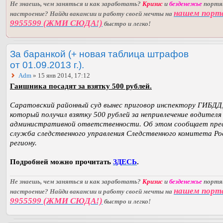
Не знаешь, чем заняться и как заработать?
Кризис
и
безденежье
порт
нашем порт
настроение? Найди вакансии и работу своей мечты на
9955599 (ЖМИ СЮДА!)
быстро и легко!
За баранкой (+ новая таблица штрафов
от 01.09.2013 г.).
Adm
» 15 янв 2014, 17:12
Гаишника посадят за взятку 500 рублей.
Саратовский районный суд вынес приговор инспектору ГИБДД
который получил взятку 500 рублей за непривлечение водителя
административной ответственности. Об этом сообщает пре
служба следственного управления Следственного комитета Ро
региону.
Подробней можно прочитать
ЗДЕСЬ
.
Не знаешь, чем заняться и как заработать?
Кризис
и
безденежье
порт
нашем порт
настроение? Найди вакансии и работу своей мечты на
9955599 (ЖМИ СЮДА!)
быстро и легко!