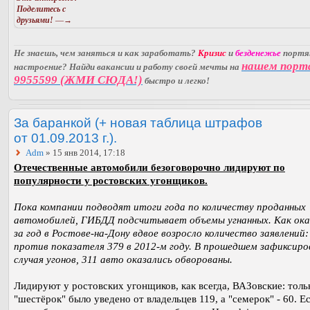
Поделитесь с
друзьями!
—→
Не знаешь, чем заняться и как заработать?
Кризис
и
безденежье
порт
нашем порт
настроение? Найди вакансии и работу своей мечты на
9955599 (ЖМИ СЮДА!)
быстро и легко!
За баранкой (+ новая таблица штрафов
от 01.09.2013 г.).
Adm
» 15 янв 2014, 17:18
Отечественные автомобили безоговорочно лидируют по
популярности у ростовских угонщиков.
Пока компании подводят итоги года по количеству проданных
автомобилей, ГИБДД подсчитывает объемы угнанных. Как ока
за год в Ростове-на-Дону вдвое возросло количество заявлений:
против показателя 379 в 2012-м году. В прошедшем зафиксиро
случая угонов, 311 авто оказались обворованы.
Лидируют у ростовских угонщиков, как всегда, ВАЗовские: толь
"шестёрок" было уведено от владельцев 119, а "семерок" - 60. Е