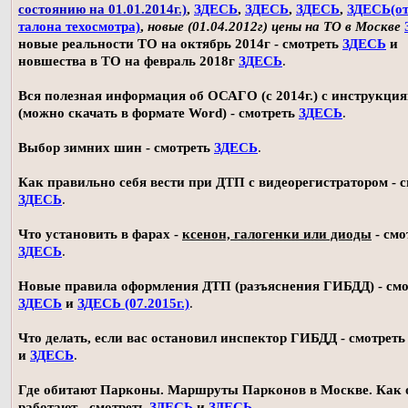
состоянию на 01.01.2014г.)
,
ЗДЕСЬ
,
ЗДЕСЬ
,
ЗДЕСЬ
,
ЗДЕСЬ(о
талона техосмотра)
,
новые (01.04.2012г) цены на ТО в Москве
новые реальности ТО на октябрь 2014г - смотреть
ЗДЕСЬ
и
новшества в ТО на февраль 2018г
ЗДЕСЬ
.
Вся полезная информация об ОСАГО (с 2014г.) с инструкци
(можно скачать в формате Word) - смотреть
ЗДЕСЬ
.
Выбор зимних шин - смотреть
ЗДЕСЬ
.
Как правильно себя вести при ДТП с видеорегистратором - 
ЗДЕСЬ
.
Что установить в фарах -
ксенон, галогенки или диоды
- смо
ЗДЕСЬ
.
Новые правила оформления ДТП (разъяснения ГИБДД) - смо
ЗДЕСЬ
и
ЗДЕСЬ (07.2015г.)
.
Что делать, если вас остановил инспектор ГИБДД - смотрет
и
ЗДЕСЬ
.
Где обитают Парконы. Маршруты Парконов в Москве. Как 
работают - смотреть
ЗДЕСЬ
и
ЗДЕСЬ
.