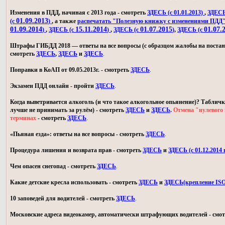
Изменения в ПДД, начиная с 2013 года - смотреть
ЗДЕСЬ (с 01.01.2013)
,
ЗДЕСЬ 
01.09.2013
(с
)
, а также
распечатать "Полезную книжку с изменениями ПДД
01.09.2014
15.11.2014
01.07.2015
01.07.
)
,
ЗДЕСЬ (с
)
,
ЗДЕСЬ (с
)
,
ЗДЕСЬ (с
Штрафы ГИБДД 2018 — ответы на все вопросы (с образцом жалобы на постан
смотреть
ЗДЕСЬ
,
ЗДЕСЬ
и
ЗДЕСЬ
.
Поправки в КоАП от 09.05.2013г. - смотреть
ЗДЕСЬ
.
Экзамен ПДД онлайн - пройти
ЗДЕСЬ
.
Когда выветривается алкоголь (и что такое алкогольное опьянение)? Табличк
лучше не принимать за рулём) - смотреть
ЗДЕСЬ
и
ЗДЕСЬ
.
Отмена "нулевого 
терминах
- смотреть
ЗДЕСЬ
.
«Пьяная езда»: ответы на все вопросы - смотреть
ЗДЕСЬ
.
Процедура лишения и возврата прав - смотреть
ЗДЕСЬ
и
ЗДЕСЬ (с 01.12.2014 г
Чем опасен снегопад - смотреть
ЗДЕСЬ
.
Какие детские кресла использовать - смотреть
ЗДЕСЬ
и
ЗДЕСЬ(крепление IS
10 заповедей для водителей - смотреть
ЗДЕСЬ
.
Московские адреса видеокамер, автоматически штрафующих водителей - смо