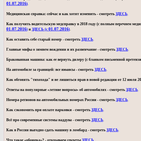
01.07.2016
)
.
Медицинская справка: сейчас и как хотят изменить - смотреть
ЗДЕСЬ
.
Как получить водительскую медсправку в 2018 году (с полным перечнем мед
01.07.2016
01.07.2016
)
и
ЗДЕСЬ (с
)
.
Как оставить себе старый номер - смотреть
ЗДЕСЬ
.
Главные мифы о зимнем вождении и их развенчание - смотреть
ЗДЕСЬ
.
Бракованная машина: как ее вернуть дилеру (с бланком письменной претензи
На автомобиле за границей: все нюансы - смотреть
ЗДЕСЬ
.
Как обгонять "тихохода" и не лишиться прав в новой редакции от 12 июля 20
Ответы на популярные «летние вопросы» об автомобилях - смотреть
ЗДЕСЬ
.
Номера регионов на автомобильных номерах России - смотреть
ЗДЕСЬ
.
Как сэкономить при оплате парковки - смотреть
ЗДЕСЬ
.
Всё про современные системы наддува - смотреть
ЗДЕСЬ
.
Как в России выгодно сдать машину в ломбард - смотреть
ЗДЕСЬ
.
Что такое «обоюдка»? - открываем секреты
ЗДЕСЬ
.