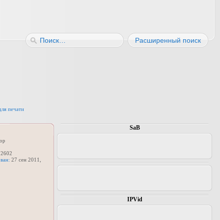
Расширенный поиск
для печати
SaB
ор
2602
ван:
27 сен 2011,
IPVid