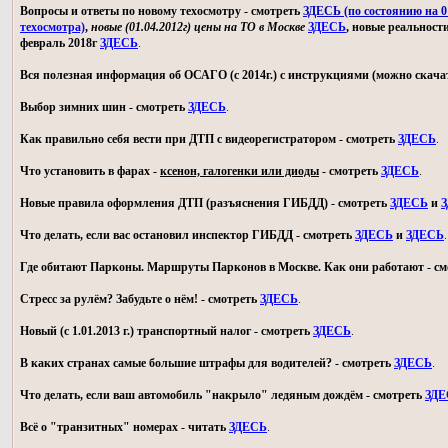
Вопросы и ответы по новому техосмотру - смотреть
ЗДЕСЬ (по состоянию на 01
техосмотра)
,
новые (01.04.2012г) цены на ТО в Москве
ЗДЕСЬ
, новые реальност
февраль 2018г
ЗДЕСЬ
.
Вся полезная информация об ОСАГО (с 2014г.) с инструкциями (можно скачат
Выбор зимних шин - смотреть
ЗДЕСЬ
.
Как правильно себя вести при ДТП с видеорегистратором - смотреть
ЗДЕСЬ
.
Что установить в фарах -
ксенон, галогенки или диоды
- смотреть
ЗДЕСЬ
.
Новые правила оформления ДТП (разъяснения ГИБДД) - смотреть
ЗДЕСЬ
и
З
Что делать, если вас остановил инспектор ГИБДД - смотреть
ЗДЕСЬ
и
ЗДЕСЬ
.
Где обитают Парконы. Маршруты Парконов в Москве. Как они работают - с
Стресс за рулём? Забудьте о нём! - смотреть
ЗДЕСЬ
.
Новый (с 1.01.2013 г.) транспортный налог - смотреть
ЗДЕСЬ
.
В каких странах самые большие штрафы для водителей? - смотреть
ЗДЕСЬ
.
Что делать, если ваш автомобиль "накрыло" ледяным дождём - смотреть
ЗДЕ
Всё о "транзитных" номерах - читать
ЗДЕСЬ
.