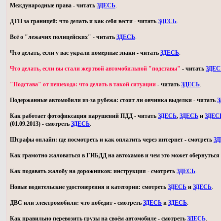
Международные права - читать
ЗДЕСЬ
.
ДТП за границей: что делать и как себя вести - читать
ЗДЕСЬ
.
Всё о "лежачих полицейских" - читать
ЗДЕСЬ
.
Что делать, если у вас украли номерные знаки - читать
ЗДЕСЬ
.
Что делать, если вы стали жертвой автомобильной "подставы"
- читать
ЗДЕС
"Подстава" от пешехода: что делать в такой ситуации
- читать
ЗДЕСЬ
.
Подержанные автомобили из-за рубежа: стоит ли овчинка выделки - читать
З
Как работает фотофиксация нарушений ПДД - читать
ЗДЕСЬ
,
ЗДЕСЬ
и
ЗДЕС
(01.09.2013) - смотреть
ЗДЕСЬ
.
Штрафы онлайн: где посмотреть и как оплатить через интернет - смотреть
З
Как грамотно жаловаться в ГИБДД на автохамов и чем это может обернуться 
Как подавать жалобу на дорожников: инструкция - смотреть
ЗДЕСЬ
.
Новые водительские удостоверения и категории: смотреть
ЗДЕСЬ
и
ЗДЕСЬ
.
ДВС или электромобили: что победит - смотреть
ЗДЕСЬ
и
ЗДЕСЬ
.
Как правильно перевозить грузы на своём автомобиле - смотреть
ЗДЕСЬ
.