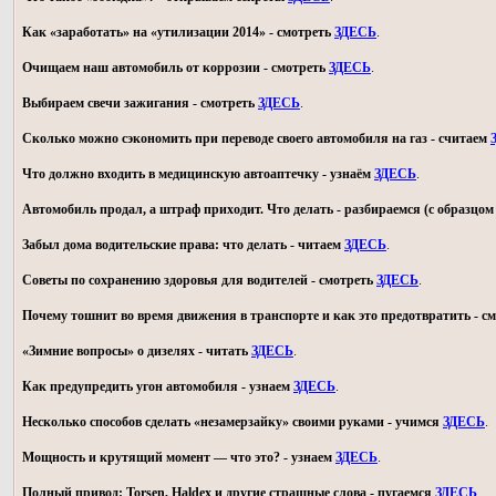
Как «заработать» на «утилизации 2014» - смотреть
ЗДЕСЬ
.
Очищаем наш автомобиль от коррозии - смотреть
ЗДЕСЬ
.
Выбираем свечи зажигания - смотреть
ЗДЕСЬ
.
Сколько можно сэкономить при переводе своего автомобиля на газ - считаем
Что должно входить в медицинскую автоаптечку - узнаём
ЗДЕСЬ
.
Автомобиль продал, а штраф приходит. Что делать - разбираемся (с образц
Забыл дома водительские права: что делать - читаем
ЗДЕСЬ
.
Советы по сохранению здоровья для водителей - смотреть
ЗДЕСЬ
.
Почему тошнит во время движения в транспорте и как это предотвратить - с
«Зимние вопросы» о дизелях - читать
ЗДЕСЬ
.
Как предупредить угон автомобиля - узнаем
ЗДЕСЬ
.
Несколько способов сделать «незамерзайку» своими руками - учимся
ЗДЕСЬ
.
Мощность и крутящий момент — что это? - узнаем
ЗДЕСЬ
.
Полный привод: Torsen, Haldex и другие страшные слова - пугаемся
ЗДЕСЬ
.