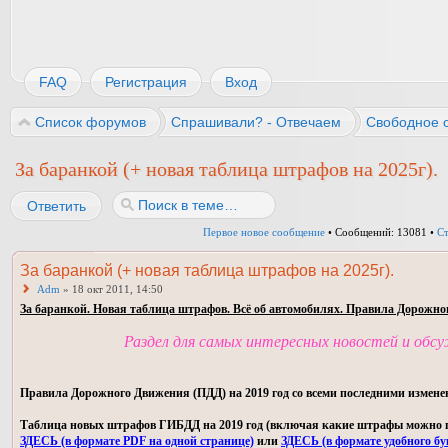
FAQ
Регистрация
Вход
Список форумов
Спрашивали? - Отвечаем
Свободное 
За баранкой (+ новая таблица штрафов на 2025г).
Ответить
Первое новое сообщение
• Сообщений: 13081 •
С
За баранкой (+ новая таблица штрафов на 2025г).
Adm
» 18 окт 2011, 14:50
За баранкой. Новая таблица штрафов. Всё об автомобилях. Правила Дорожно
Раздел для самых интересных новостей и обс
Правила Дорожного Движения (ПДД) на 2019 год со всеми последними измене
Таблица новых штрафов ГИБДД на 2019 год (включая какие штрафы можно пла
ЗДЕСЬ (в формате PDF на одной странице)
или
ЗДЕСЬ (в формате удобного бу