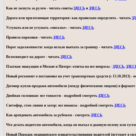
Как не заснуть за рулем - читать советы
ЗДЕСЬ
и
ЗДЕСЬ
.
Дорога или прилегающая территория: как правильно определить - читать
З
Уступать или не уступать «мигалке» - читать
ЗДЕСЬ
.
Правила парковки - читать
ЗДЕСЬ
.
Порог задолженности: когда нельзя выехать за границу - читать
ЗДЕСЬ
.
Велосипедист на дороге - читать
ЗДЕСЬ
.
Платная эвакуация в Москве и Питере: ответы на все вопросы -
ЗДЕСЬ
,
ЗДЕС
Новый регламент о постановке на учет транспортных средств (с 15.10.2013) -
Договор купли-продажи автомобиля (между физическими лицами) в формате 
Двойная сплошная: все тонкости - подробней смотреть
ЗДЕСЬ
.
Светофор, стоп-линия и затор: все нюансы - подробней смотреть
ЗДЕСЬ
.
Как арендовать автомобиль за рубежом - смотреть
ЗДЕСЬ
.
Что делать водителю автомобиля, когда он въехал в дымную пелену или густо
Новый Порядок медицинского освидетельствования водителей (вступает в силу 