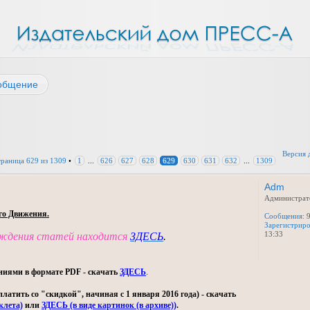
общение
Версия 
траница
629
из
1309
•
1
...
626
627
628
629
630
631
632
...
1309
Adm
Администрат
го Движения.
Сообщения:
9
Зарегистриро
13:33
уждения статей находится
ЗДЕСЬ
.
ниями в формате PDF - скачать
ЗДЕСЬ
.
тить со "скидкой", начиная с 1 января 2016 года) - скачать
клета)
или
ЗДЕСЬ (в виде картинок (в архиве))
.