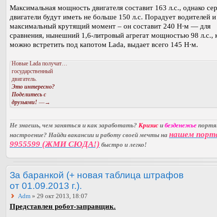
Максимальная мощность двигателя составит 163 л.с., однако се
двигатели будут иметь не больше 150 л.с. Порадует водителей и
максимальный крутящий момент – он составит 240 Н∙м — для
сравнения, нынешний 1,6-литровый агрегат мощностью 98 л.с.,
можно встретить под капотом Lada, выдает всего 145 Н∙м.
Новые Lada получат…
государственный
двигатель.
Это интересно?
Поделитесь с
друзьями!
—→
Не знаешь, чем заняться и как заработать?
Кризис
и
безденежье
порт
нашем порт
настроение? Найди вакансии и работу своей мечты на
9955599 (ЖМИ СЮДА!)
быстро и легко!
За баранкой (+ новая таблица штрафов
от 01.09.2013 г.).
Adm
» 29 окт 2013, 18:07
Представлен робот-заправщик.