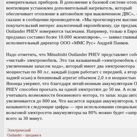
измерительных приборов. В дополнение к базовой системе отоп
вентиляции установлен дополнительный нагреватель, который
обеспечивает отопление в автомобиле при выключенном ДВС»,
сказано в сообщении производителя. «Мы прогнозируем высоки
покупательский интерес аналогичный европейскому, где предза
Outlander PHEV измеряются тысячами. Например, только в Евр
предзаказ составил более 10.000 экземпляров», — заявил главны
исполнительный директор ООО «ММС Рус» Андрей Панков.
Надо отметить, что Mitsubishi Outlander PHEV представляет соб
«чистый» электромобиль. Это так называемый «электромобиль 
увеличенным запасом хода», который имеет два электромотора
мощностью по 80 л.с. каждый (один работает с передней, а втор
задней осью) и бензиновый агрегат объемом 2,0 л и мощностью 
Японцы уверяют, что благодаря литий-ионным аккумуляторам O
PHEV способен проехать на одной электротяге до 50 км. А если
учитывать возможности бензинового мотора, то запас ходы авт
увеличивается до 800 км. Что касается зарядки аккумуляторов, 
называются следующие цифры — при использовании специально
вольтовой электросети аккумуляторы на 80% можно будет «запр
всего за 30 минут.
Электрический
Outlander – продажи в