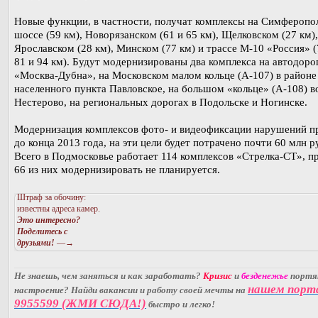
Новые функции, в частности, получат комплексы на Симферопо
шоссе (59 км), Новорязанском (61 и 65 км), Щелковском (27 км),
Ярославском (28 км), Минском (77 км) и трассе М-10 «Россия» (
81 и 94 км). Будут модернизированы два комплекса на автодоро
«Москва-Дубна», на Московском малом кольце (А-107) в районе
населенного пункта Павловское, на большом «кольце» (А-108) в
Нестерово, на региональных дорогах в Подольске и Ногинске.
Модернизация комплексов фото- и видеофиксации нарушений п
до конца 2013 года, на эти цели будет потрачено почти 60 млн р
Всего в Подмосковье работает 114 комплексов «Стрелка-СТ», п
66 из них модернизировать не планируется.
Штраф за обочину:
известны адреса камер.
Это интересно?
Поделитесь с
друзьями!
—→
Не знаешь, чем заняться и как заработать?
Кризис
и
безденежье
порт
нашем порт
настроение? Найди вакансии и работу своей мечты на
9955599 (ЖМИ СЮДА!)
быстро и легко!