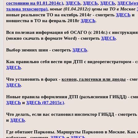
состоянию на 01.01.2014г.)
,
ЗДЕСЬ
,
ЗДЕСЬ
,
ЗДЕСЬ
,
ЗДЕСЬ(о
талона техосмотра)
,
новые (01.04.2012г) цены на ТО в Москве
новые реальности ТО на октябрь 2014г - смотреть
ЗДЕСЬ
и
новшества в ТО на февраль 2018г
ЗДЕСЬ
.
Вся полезная информация об ОСАГО (с 2014г.) с инструкци
(можно скачать в формате Word) - смотреть
ЗДЕСЬ
.
Выбор зимних шин - смотреть
ЗДЕСЬ
.
Как правильно себя вести при ДТП с видеорегистратором - 
ЗДЕСЬ
.
Что установить в фарах -
ксенон, галогенки или диоды
- смо
ЗДЕСЬ
.
Новые правила оформления ДТП (разъяснения ГИБДД) - смо
ЗДЕСЬ
и
ЗДЕСЬ (07.2015г.)
.
Что делать, если вас остановил инспектор ГИБДД - смотрет
и
ЗДЕСЬ
.
Где обитают Парконы. Маршруты Парконов в Москве. Как 
работают - смотреть
ЗДЕСЬ
и
ЗДЕСЬ
.