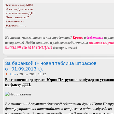
Бывший майор МВД
Алексей Дымовский
стал виновником ДТП.
Это интересно?
Поделитесь с
друзьями!
—→
Не знаешь, чем заняться и как заработать?
Кризис
и
безденежье
порт
нашем порт
настроение? Найди вакансии и работу своей мечты на
9955599 (ЖМИ СЮДА!)
быстро и легко!
За баранкой (+ новая таблица штрафов
от 01.09.2013 г.).
Adm
» 29 окт 2013, 18:12
В отношении депутата Юрия Петрухина возбуждено уголовн
по факту ДТП.
В отношении депутата брянской областной думы Юрия Петру
факту управления автомобилем в нетрезвом виде возбуждено
уголовное дело. 2 человека погибли, еще 3 находятся в тяжело