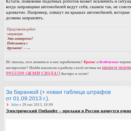
Кстати, появление подобных роботов может исключить и ситуац
когда заправщики автомобилей ведут себя, скажем так, не совсе
адекватно. Например, пляшут на крышах автомобилей, которые
должны заправлять.
Представлен робот-
заправщик.
Это интересно?
Поделитесь с
друзьями!
—→
Не знаешь, чем заняться и как заработать?
Кризис
и
безденежье
порт
нашем порт
настроение? Найди вакансии и работу своей мечты на
9955599 (ЖМИ СЮДА!)
быстро и легко!
За баранкой (+ новая таблица штрафов
от 01.09.2013 г.).
Adm
» 29 окт 2013, 18:09
Электрический Outlander – продажи в России начнутся очень