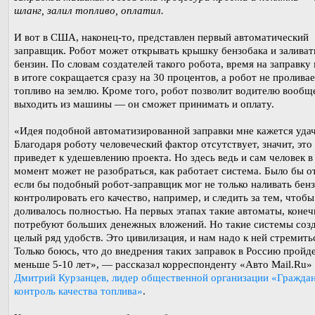
шланг, залил топливо, оплатил.
И вот в США, наконец-то, представлен первый автоматический
заправщик. Робот может открывать крышку бензобака и заливать
бензин. По словам создателей такого робота, время на заправк
в итоге сокращается сразу на 30 процентов, а робот не пролива
топливо на землю. Кроме того, робот позволит водителю вообщ
выходить из машины — он сможет принимать и оплату.
«Идея подобной автоматизированной заправки мне кажется уда
Благодаря роботу человеческий фактор отсутствует, значит, это
приведет к удешевлению проекта. Но здесь ведь и сам человек в
момент может не разобраться, как работает система. Было бы о
если бы подобный робот-заправщик мог не только наливать бенз
контролировать его качество, например, и следить за тем, чтобы
доливалось полностью. На первых этапах такие автоматы, конеч
потребуют больших денежных вложений. Но такие системы соз
целый ряд удобств. Это цивилизация, и нам надо к ней стремить
Только боюсь, что до внедрения таких заправок в Россию пройде
меньше 5-10 лет», — рассказал корреспонденту «Авто Mail.Ru»
Дмитрий Курзанцев, лидер общественной организации «Гражда
контроль качества топлива»
.