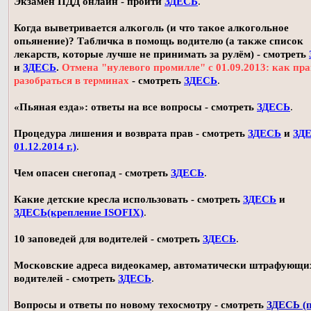
Экзамен ПДД онлайн - пройти
ЗДЕСЬ
.
Когда выветривается алкоголь (и что такое алкогольное
опьянение)? Табличка в помощь водителю (а также список
лекарств, которые лучше не принимать за рулём) - смотреть
и
ЗДЕСЬ
.
Отмена "нулевого промилле" с 01.09.2013: как пр
разобраться в терминах
- смотреть
ЗДЕСЬ
.
«Пьяная езда»: ответы на все вопросы - смотреть
ЗДЕСЬ
.
Процедура лишения и возврата прав - смотреть
ЗДЕСЬ
и
ЗДЕ
01.12.2014 г.)
.
Чем опасен снегопад - смотреть
ЗДЕСЬ
.
Какие детские кресла использовать - смотреть
ЗДЕСЬ
и
ЗДЕСЬ(крепление ISOFIX)
.
10 заповедей для водителей - смотреть
ЗДЕСЬ
.
Московские адреса видеокамер, автоматически штрафующи
водителей - смотреть
ЗДЕСЬ
.
Вопросы и ответы по новому техосмотру - смотреть
ЗДЕСЬ (