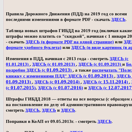
Правила Дорожного Движения (ПДД) на 2019 год со всеми
последними изменениями в формате PDF - скачать
ЗДЕСЬ
.
Таблица новых штрафов ГИБДД на 2019 год (включая какие
штрафы можно платить со "скидкой", начиная с 1 января 20
- скачать
ЗДЕСЬ (в формате PDF на одной странице)
или
ЗДЕ
формате удобного буклета)
или
ЗДЕСЬ (в виде картинок (в а
Изменения в ПДД, начиная с 2013 года - смотреть
ЗДЕСЬ (с
01.01.2013)
,
ЗДЕСЬ (с 01.09.2013)
,
ЗДЕСЬ (с 01.09.2013)
и
Бо
01.09.2013
подробно ЗДЕСЬ (с
)
, а также
распечатать "Поле
01.09.2013
книжку с изменениями ПДД" ЗДЕСЬ (с
)
,
ЗДЕСЬ 
01.09.2013
01.09.2014
15.11.2014
)
,
ЗДЕСЬ (с
)
,
ЗДЕСЬ (с
)
,
01.07.2015
01.07.2016
12.07.2017
(с
)
,
ЗДЕСЬ (с
)
и
ЗДЕСЬ (с
Штрафы ГИБДД 2018 — ответы на все вопросы (с образцом
на постановление по делу об административном правонаруш
смотреть
ЗДЕСЬ
,
ЗДЕСЬ
и
ЗДЕСЬ
.
Поправки в КоАП от 09.05.2013г. - смотреть
ЗДЕСЬ
.