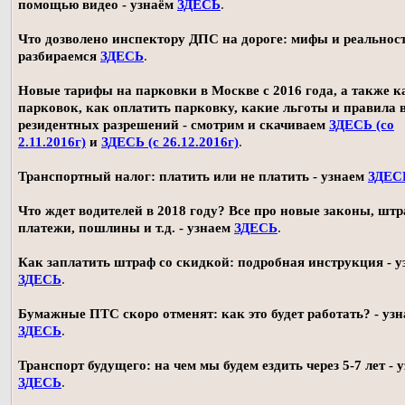
помощью видео - узнаём
ЗДЕСЬ
.
Что дозволено инспектору ДПС на дороге: мифы и реальност
разбираемся
ЗДЕСЬ
.
Новые тарифы на парковки в Москве с 2016 года, а также 
парковок, как оплатить парковку, какие льготы и правила
резидентных разрешений - смотрим и скачиваем
ЗДЕСЬ (со
2.11.2016г)
и
ЗДЕСЬ (с 26.12.2016г)
.
Транспортный налог: платить или не платить - узнаем
ЗДЕС
Что ждет водителей в 2018 году? Все про новые законы, шт
платежи, пошлины и т.д. - узнаем
ЗДЕСЬ
.
Как заплатить штраф со скидкой: подробная инструкция - у
ЗДЕСЬ
.
Бумажные ПТС скоро отменят: как это будет работать? - уз
ЗДЕСЬ
.
Транспорт будущего: на чем мы будем ездить через 5-7 лет - 
ЗДЕСЬ
.