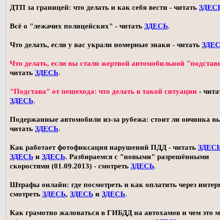
ДТП за границей: что делать и как себя вести - читать
ЗДЕС
Всё о "лежачих полицейских" - читать
ЗДЕСЬ
.
Что делать, если у вас украли номерные знаки - читать
ЗДЕ
Что делать, если вы стали жертвой автомобильной "подстав
читать
ЗДЕСЬ
.
"Подстава" от пешехода: что делать в такой ситуации
- чита
ЗДЕСЬ
.
Подержанные автомобили из-за рубежа: стоит ли овчинка в
читать
ЗДЕСЬ
.
Как работает фотофиксация нарушений ПДД - читать
ЗДЕС
ЗДЕСЬ
и
ЗДЕСЬ
. Разбираемся с "новыми" разрешёнными
скоростями (01.09.2013) - смотреть
ЗДЕСЬ
.
Штрафы онлайн: где посмотреть и как оплатить через интерн
смотреть
ЗДЕСЬ
,
ЗДЕСЬ
и
ЗДЕСЬ
.
Как грамотно жаловаться в ГИБДД на автохамов и чем это 