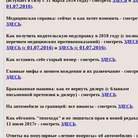
(вступает в силу с 31 марта 2014 года) - смотреть
ЗДЕСЬ
и
ЗД
01.07.2016
)
.
Медицинская справка: сейчас и как хотят изменить - смотре
ЗДЕСЬ
.
Как получить водительскую медсправку в 2018 году (с пол
перечнем медицинских противопоказаний) - смотреть
ЗДЕС
01.07.2016
01.07.2016
ЗДЕСЬ (с
)
и
ЗДЕСЬ (с
)
.
Как оставить себе старый номер - смотреть
ЗДЕСЬ
.
Главные мифы о зимнем вождении и их развенчание - смотр
ЗДЕСЬ
.
Бракованная машина: как ее вернуть дилеру (с бланком
письменной претензии к дилеру) - смотреть
ЗДЕСЬ
.
На автомобиле за границей: все нюансы - смотреть
ЗДЕСЬ
.
Как обгонять "тихохода" и не лишиться прав в новой редак
12 июля 2017г - смотреть
ЗДЕСЬ
.
Ответы на популярные «летние вопросы» об автомобилях - 