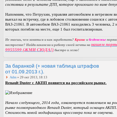
состоянии в результате ДТП, которое произошло по вине деп
Напомним, что Петрухин, управляя автомобилем в нетрезвом ви
выехал на встречку, где в лобовом столкновении сошелся с авт
ВАЗ-21061. В автомобиле ВАЗ-21061 находились 3 человека, 2 
которых погибли на месте, еще 1 был госпитализирован.
Не знаешь, чем заняться и как заработать?
Кризис
и
безденежье
порт
нашем порт
настроение? Найди вакансии и работу своей мечты на
9955599 (ЖМИ СЮДА!)
быстро и легко!
За баранкой (+ новая таблица штрафов
от 01.09.2013 г.).
Adm
» 29 окт 2013, 18:13
Renault Duster с АКПП появится на российском рынке.
Начало следующего, 2014 года, ознаменуется появлением на ро
рынке полноприводного Renault Duster, который оснащен АКПП.
Стоимость новой модификации кроссовера пока не озвучена.