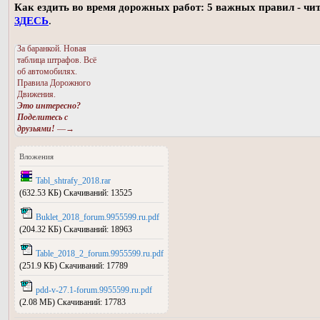
Как ездить во время дорожных работ: 5 важных правил - чи
ЗДЕСЬ
.
За баранкой. Новая
таблица штрафов. Всё
об автомобилях.
Правила Дорожного
Движения.
Это интересно?
Поделитесь с
друзьями!
—→
Вложения
Tabl_shtrafy_2018.rar
(632.53 КБ) Скачиваний: 13525
Buklet_2018_forum.9955599.ru.pdf
(204.32 КБ) Скачиваний: 18963
Table_2018_2_forum.9955599.ru.pdf
(251.9 КБ) Скачиваний: 17789
pdd-v-27.1-forum.9955599.ru.pdf
(2.08 МБ) Скачиваний: 17783