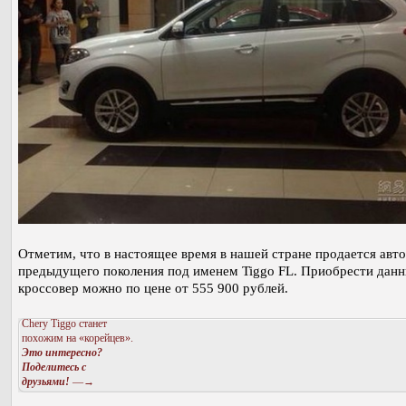
Отметим, что в настоящее время в нашей стране продается авт
предыдущего поколения под именем Tiggo FL. Приобрести дан
кроссовер можно по цене от 555 900 рублей.
Chery Tiggo станет
похожим на «корейцев».
Это интересно?
Поделитесь с
друзьями!
—→