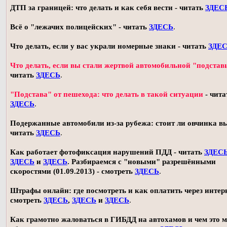
ДТП за границей: что делать и как себя вести - читать
ЗДЕС
Всё о "лежачих полицейских" - читать
ЗДЕСЬ
.
Что делать, если у вас украли номерные знаки - читать
ЗДЕ
Что делать, если вы стали жертвой автомобильной "подстав
читать
ЗДЕСЬ
.
"Подстава" от пешехода: что делать в такой ситуации
- чита
ЗДЕСЬ
.
Подержанные автомобили из-за рубежа: стоит ли овчинка в
читать
ЗДЕСЬ
.
Как работает фотофиксация нарушений ПДД - читать
ЗДЕС
ЗДЕСЬ
и
ЗДЕСЬ
. Разбираемся с "новыми" разрешёнными
скоростями (01.09.2013) - смотреть
ЗДЕСЬ
.
Штрафы онлайн: где посмотреть и как оплатить через интерн
смотреть
ЗДЕСЬ
,
ЗДЕСЬ
и
ЗДЕСЬ
.
Как грамотно жаловаться в ГИБДД на автохамов и чем это 