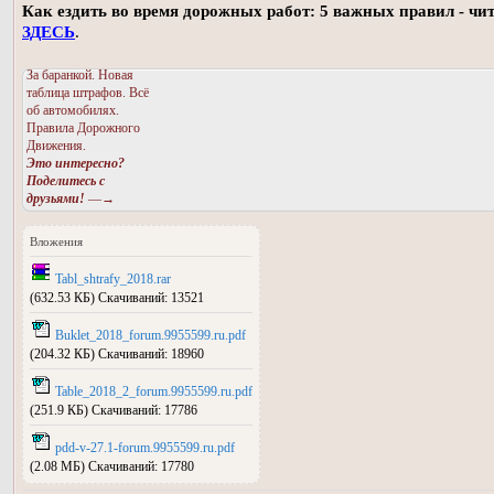
Как ездить во время дорожных работ: 5 важных правил - чи
ЗДЕСЬ
.
За баранкой. Новая
таблица штрафов. Всё
об автомобилях.
Правила Дорожного
Движения.
Это интересно?
Поделитесь с
друзьями!
—→
Вложения
Tabl_shtrafy_2018.rar
(632.53 КБ) Скачиваний: 13521
Buklet_2018_forum.9955599.ru.pdf
(204.32 КБ) Скачиваний: 18960
Table_2018_2_forum.9955599.ru.pdf
(251.9 КБ) Скачиваний: 17786
pdd-v-27.1-forum.9955599.ru.pdf
(2.08 МБ) Скачиваний: 17780