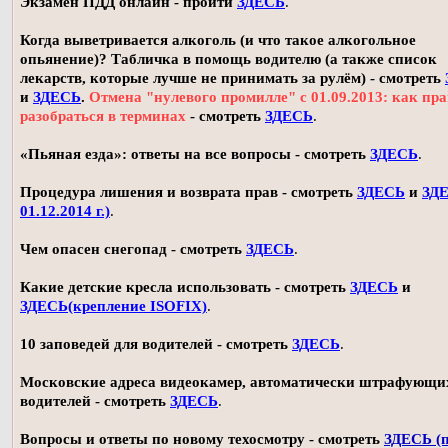
Экзамен ПДД онлайн - пройти
ЗДЕСЬ
.
Когда выветривается алкоголь (и что такое алкогольное
опьянение)? Табличка в помощь водителю (а также список
лекарств, которые лучше не принимать за рулём) - смотреть
и
ЗДЕСЬ
.
Отмена "нулевого промилле" с 01.09.2013: как пр
разобраться в терминах
- смотреть
ЗДЕСЬ
.
«Пьяная езда»: ответы на все вопросы - смотреть
ЗДЕСЬ
.
Процедура лишения и возврата прав - смотреть
ЗДЕСЬ
и
ЗДЕ
01.12.2014 г.)
.
Чем опасен снегопад - смотреть
ЗДЕСЬ
.
Какие детские кресла использовать - смотреть
ЗДЕСЬ
и
ЗДЕСЬ(крепление ISOFIX)
.
10 заповедей для водителей - смотреть
ЗДЕСЬ
.
Московские адреса видеокамер, автоматически штрафующи
водителей - смотреть
ЗДЕСЬ
.
Вопросы и ответы по новому техосмотру - смотреть
ЗДЕСЬ (