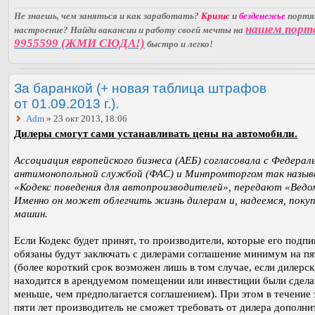
Не знаешь, чем заняться и как заработать?
Кризис
и
безденежье
порт
нашем порт
настроение? Найди вакансии и работу своей мечты на
9955599 (ЖМИ СЮДА!)
быстро и легко!
За баранкой (+ новая таблица штрафов
от 01.09.2013 г.).
Adm
» 23 окт 2013, 18:06
Дилеры смогут сами устанавливать цены на автомобили.
Ассоциация европейского бизнеса (АЕБ) согласовала с Федерал
антимонопольной службой (ФАС) и Минпромторгом так назы
«Кодекс поведения для автопроизводителей», передают «Ведо
Именно он может облегчить жизнь дилерам и, надеемся, поку
машин.
Если Кодекс будет принят, то производители, которые его подпи
обязаны будут заключать с дилерами соглашение минимум на пя
(более короткий срок возможен лишь в том случае, если дилерс
находится в арендуемом помещении или инвестиции были сдел
меньше, чем предполагается соглашением). При этом в течение 
пяти лет производитель не сможет требовать от дилера дополн