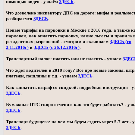
помощью видео - узнаём
ЗДЕСЬ
.
Что дозволено инспектору ДПС на дороге: мифы и реальност
разбираемся
ЗДЕСЬ
.
Новые тарифы на парковки в Москве с 2016 года, а также 
парковок, как оплатить парковку, какие льготы и правила
резидентных разрешений - смотрим и скачиваем
ЗДЕСЬ (со
2.11.2016г)
и
ЗДЕСЬ (с 26.12.2016г)
.
Транспортный налог: платить или не платить - узнаем
ЗДЕС
Что ждет водителей в 2018 году? Все про новые законы, шт
платежи, пошлины и т.д. - узнаем
ЗДЕСЬ
.
Как заплатить штраф со скидкой: подробная инструкция - у
ЗДЕСЬ
.
Бумажные ПТС скоро отменят: как это будет работать? - уз
ЗДЕСЬ
.
Транспорт будущего: на чем мы будем ездить через 5-7 лет - 
ЗДЕСЬ
.