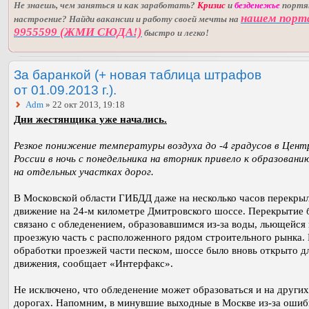
Не знаешь, чем заняться и как заработать?
Кризис
и
безденежье
порт
нашем порт
настроение? Найди вакансии и работу своей мечты на
9955599 (ЖМИ СЮДА!)
быстро и легко!
За баранкой (+ новая таблица штрафов
от 01.09.2013 г.).
Adm
» 22 окт 2013, 19:18
Дни жестянщика уже начались.
Резкое понижение температуры воздуха до -4 градусов в Цент
России в ночь с понедельника на вторник привело к образовани
на отдельных участках дорог.
В Московской области ГИБДД даже на несколько часов перекры
движение на 24-м километре Дмитровского шоссе. Перекрытие 
связано с обледенением, образовавшимся из-за воды, льющейся 
проезжую часть с расположенного рядом строительного рынка.
обработки проезжей части песком, шоссе было вновь открыто д
движения, сообщает «Интерфакс».
Не исключено, что обледенение может образоваться и на других
дорогах. Напомним, в минувшие выходные в Москве из-за ошиб