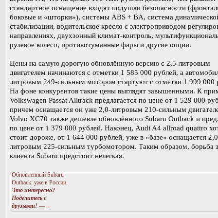
стандартное оснащение входят подушки безопасности (фронтал
боковые и «шторки»), системы ABS + BA, система динамическо
стабилизации, водительское кресло с электроприводом регулиро
направлениях, двухзонный климат-контроль, мультифункционал
рулевое колесо, противотуманные фары и другие опции.
Цены на самую дорогую обновлённую версию с 2,5-литровым
двигателем начинаются с отметки 1 585 000 рублей, а автомобил
литровым 249-сильным мотором стартуют с отметки 1 999 000 
На фоне конкурентов такие цены выглядят завышенными. К при
Volkswagen Passat Alltrack предлагается по цене от 1 529 000 ру
причем оснащается он уже 2,0-литровым 210-сильным двигател
Volvo XC70 также дешевле обновлённого Subaru Outback и пред
по цене от 1 379 000 рублей. Наконец, Audi A4 allroad quattro хо
стоит дороже, от 1 644 000 рублей, уже в «базе» оснащается 2,0
литровым 225-сильным турбомотором. Таким образом, борьба 
клиента Subaru предстоит нелегкая.
Обновлённый Subaru
Outback: уже в России.
Это интересно?
Поделитесь с
друзьями!
—→