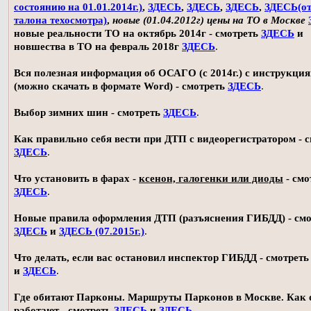
состоянию на 01.01.2014г.)
,
ЗДЕСЬ
,
ЗДЕСЬ
,
ЗДЕСЬ
,
ЗДЕСЬ(о
талона техосмотра)
,
новые (01.04.2012г) цены на ТО в Москве
новые реальности ТО на октябрь 2014г - смотреть
ЗДЕСЬ
и
новшества в ТО на февраль 2018г
ЗДЕСЬ
.
Вся полезная информация об ОСАГО (с 2014г.) с инструкци
(можно скачать в формате Word) - смотреть
ЗДЕСЬ
.
Выбор зимних шин - смотреть
ЗДЕСЬ
.
Как правильно себя вести при ДТП с видеорегистратором - 
ЗДЕСЬ
.
Что установить в фарах -
ксенон, галогенки или диоды
- смо
ЗДЕСЬ
.
Новые правила оформления ДТП (разъяснения ГИБДД) - смо
ЗДЕСЬ
и
ЗДЕСЬ (07.2015г.)
.
Что делать, если вас остановил инспектор ГИБДД - смотрет
и
ЗДЕСЬ
.
Где обитают Парконы. Маршруты Парконов в Москве. Как 
работают - смотреть
ЗДЕСЬ
и
ЗДЕСЬ
.