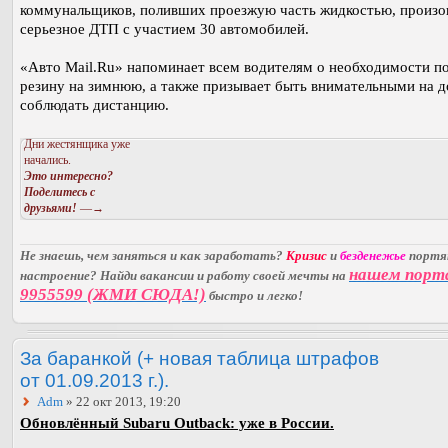
коммунальщиков, поливших проезжую часть жидкостью, произ
серьезное ДТП с участием 30 автомобилей.
«Авто Mail.Ru» напоминает всем водителям о необходимости п
резину на зимнюю, а также призывает быть внимательными на д
соблюдать дистанцию.
Дни жестянщика уже
начались.
Это интересно?
Поделитесь с
друзьями!
—→
Не знаешь, чем заняться и как заработать?
Кризис
и
безденежье
порт
нашем порт
настроение? Найди вакансии и работу своей мечты на
9955599 (ЖМИ СЮДА!)
быстро и легко!
За баранкой (+ новая таблица штрафов
от 01.09.2013 г.).
Adm
» 22 окт 2013, 19:20
Обновлённый Subaru Outback: уже в России.