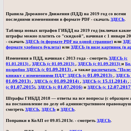
Правила Дорожного Движения (ПДД) на 2019 год со всеми
последними изменениями в формате PDF - скачать
ЗДЕСЬ
.
Таблица новых штрафов ГИБДД на 2019 год (включая какие
штрафы можно платить со "скидкой", начиная с 1 января 20
- скачать
ЗДЕСЬ (в формате PDF на одной странице)
или
ЗДЕ
формате удобного буклета)
или
ЗДЕСЬ (в виде картинок (в а
Изменения в ПДД, начиная с 2013 года - смотреть
ЗДЕСЬ (с
01.01.2013)
,
ЗДЕСЬ (с 01.09.2013)
,
ЗДЕСЬ (с 01.09.2013)
и
Бо
01.09.2013
подробно ЗДЕСЬ (с
)
, а также
распечатать "Поле
01.09.2013
книжку с изменениями ПДД" ЗДЕСЬ (с
)
,
ЗДЕСЬ 
01.09.2013
01.09.2014
15.11.2014
)
,
ЗДЕСЬ (с
)
,
ЗДЕСЬ (с
)
,
01.07.2015
01.07.2016
12.07.2017
(с
)
,
ЗДЕСЬ (с
)
и
ЗДЕСЬ (с
Штрафы ГИБДД 2018 — ответы на все вопросы (с образцом
на постановление по делу об административном правонаруш
смотреть
ЗДЕСЬ
,
ЗДЕСЬ
и
ЗДЕСЬ
.
Поправки в КоАП от 09.05.2013г. - смотреть
ЗДЕСЬ
.