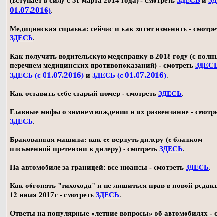
(вступает в силу с 31 марта 2014 года) - смотреть
ЗДЕСЬ
и
ЗД
01.07.2016
)
.
Медицинская справка: сейчас и как хотят изменить - смотре
ЗДЕСЬ
.
Как получить водительскую медсправку в 2018 году (с пол
перечнем медицинских противопоказаний) - смотреть
ЗДЕС
01.07.2016
01.07.2016
ЗДЕСЬ (с
)
и
ЗДЕСЬ (с
)
.
Как оставить себе старый номер - смотреть
ЗДЕСЬ
.
Главные мифы о зимнем вождении и их развенчание - смотр
ЗДЕСЬ
.
Бракованная машина: как ее вернуть дилеру (с бланком
письменной претензии к дилеру) - смотреть
ЗДЕСЬ
.
На автомобиле за границей: все нюансы - смотреть
ЗДЕСЬ
.
Как обгонять "тихохода" и не лишиться прав в новой редак
12 июля 2017г - смотреть
ЗДЕСЬ
.
Ответы на популярные «летние вопросы» об автомобилях - 