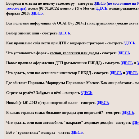
Вопросы и ответы по новому техосмотру - смотреть
ЗДЕСЬ (по состоянию на 01
техосмотра)
,
новые (01.04.2012г) цены на ТО в Москве
ЗДЕСЬ
, новые реальност
февраль 2018г
ЗДЕСЬ
.
Вся полезная информация об ОСАГО (с 2014г.) с инструкциями (можно скачат
Выбор зимних шин - смотреть
ЗДЕСЬ
.
Как правильно себя вести при ДТП с видеорегистратором - смотреть
ЗДЕСЬ
.
Что установить в фарах -
ксенон, галогенки или диоды
- смотреть
ЗДЕСЬ
.
Новые правила оформления ДТП (разъяснения ГИБДД) - смотреть
ЗДЕСЬ
и
З
Что делать, если вас остановил инспектор ГИБДД - смотреть
ЗДЕСЬ
и
ЗДЕСЬ
.
Где обитают Парконы. Маршруты Парконов в Москве. Как они работают - с
Стресс за рулём? Забудьте о нём! - смотреть
ЗДЕСЬ
.
Новый (с 1.01.2013 г.) транспортный налог - смотреть
ЗДЕСЬ
.
В каких странах самые большие штрафы для водителей? - смотреть
ЗДЕСЬ
.
Что делать, если ваш автомобиль "накрыло" ледяным дождём - смотреть
ЗДЕ
Всё о "транзитных" номерах - читать
ЗДЕСЬ
.