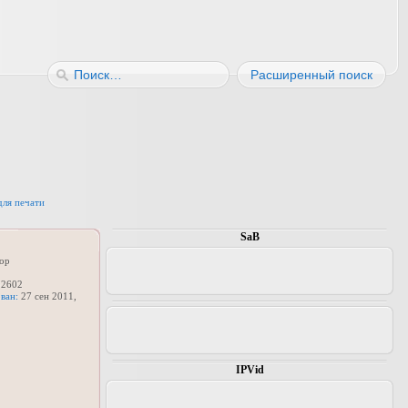
Расширенный поиск
для печати
SaB
ор
2602
ван:
27 сен 2011,
IPVid