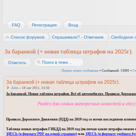
FAQ
Регистрация
Вход
Список форумов
Спрашивали? - Отвечаем
Свободное 
За баранкой (+ новая таблица штрафов на 2025г).
Ответить
Первое новое сообщение
• Сообщений: 13081 •
С
За баранкой (+ новая таблица штрафов на 2025г).
Adm
» 18 окт 2011, 14:50
За баранкой. Новая таблица штрафов. Всё об автомобилях. Правила Дорожно
Раздел для самых интересных новостей и обс
Правила Дорожного Движения (ПДД) на 2019 год со всеми последними измене
Таблица новых штрафов ГИБДД на 2019 год (включая какие штрафы можно пла
ЗДЕСЬ (в формате PDF на одной странице)
или
ЗДЕСЬ (в формате удобного бу