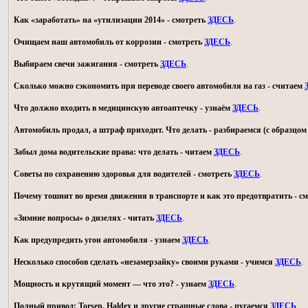
Как «заработать» на «утилизации 2014» - смотреть
ЗДЕСЬ
.
Очищаем наш автомобиль от коррозии - смотреть
ЗДЕСЬ
.
Выбираем свечи зажигания - смотреть
ЗДЕСЬ
.
Сколько можно сэкономить при переводе своего автомобиля на газ - считаем
Что должно входить в медицинскую автоаптечку - узнаём
ЗДЕСЬ
.
Автомобиль продал, а штраф приходит. Что делать - разбираемся (с образц
Забыл дома водительские права: что делать - читаем
ЗДЕСЬ
.
Советы по сохранению здоровья для водителей - смотреть
ЗДЕСЬ
.
Почему тошнит во время движения в транспорте и как это предотвратить - с
«Зимние вопросы» о дизелях - читать
ЗДЕСЬ
.
Как предупредить угон автомобиля - узнаем
ЗДЕСЬ
.
Несколько способов сделать «незамерзайку» своими руками - учимся
ЗДЕСЬ
.
Мощность и крутящий момент — что это? - узнаем
ЗДЕСЬ
.
Полный привод: Torsen, Haldex и другие страшные слова - пугаемся
ЗДЕСЬ
.