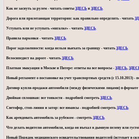
Как не заснуть за рулем - читать советы
ЗДЕСЬ
и
ЗДЕСЬ
.
Дорога или прилегающая территория: как правильно определить - читать
З
Уступать или не уступать «мигалке» - читать
ЗДЕСЬ
.
Правила парковки - читать
ЗДЕСЬ
.
Порог задолженности: когда нельзя выехать за границу - читать
ЗДЕСЬ
.
Велосипедист на дороге - читать
ЗДЕСЬ
.
Платная эвакуация в Москве и Питере: ответы на все вопросы -
ЗДЕСЬ
,
ЗДЕС
Новый регламент о постановке на учет транспортных средств (с 15.10.2013) -
Договор купли-продажи автомобиля (между физическими лицами) в формате 
Двойная сплошная: все тонкости - подробней смотреть
ЗДЕСЬ
.
Светофор, стоп-линия и затор: все нюансы - подробней смотреть
ЗДЕСЬ
.
Как арендовать автомобиль за рубежом - смотреть
ЗДЕСЬ
.
Что делать водителю автомобиля, когда он въехал в дымную пелену или густо
Новый Порядок медицинского освидетельствования водителей (вступает в силу 