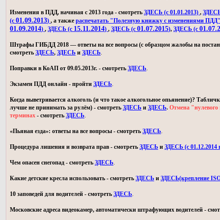
Изменения в ПДД, начиная с 2013 года - смотреть
ЗДЕСЬ (с 01.01.2013)
,
ЗДЕСЬ 
01.09.2013
(с
)
, а также
распечатать "Полезную книжку с изменениями ПДД
01.09.2014
15.11.2014
01.07.2015
01.07.
)
,
ЗДЕСЬ (с
)
,
ЗДЕСЬ (с
)
,
ЗДЕСЬ (с
Штрафы ГИБДД 2018 — ответы на все вопросы (с образцом жалобы на постан
смотреть
ЗДЕСЬ
,
ЗДЕСЬ
и
ЗДЕСЬ
.
Поправки в КоАП от 09.05.2013г. - смотреть
ЗДЕСЬ
.
Экзамен ПДД онлайн - пройти
ЗДЕСЬ
.
Когда выветривается алкоголь (и что такое алкогольное опьянение)? Табличк
лучше не принимать за рулём) - смотреть
ЗДЕСЬ
и
ЗДЕСЬ
.
Отмена "нулевого 
терминах
- смотреть
ЗДЕСЬ
.
«Пьяная езда»: ответы на все вопросы - смотреть
ЗДЕСЬ
.
Процедура лишения и возврата прав - смотреть
ЗДЕСЬ
и
ЗДЕСЬ (с 01.12.2014 г
Чем опасен снегопад - смотреть
ЗДЕСЬ
.
Какие детские кресла использовать - смотреть
ЗДЕСЬ
и
ЗДЕСЬ(крепление IS
10 заповедей для водителей - смотреть
ЗДЕСЬ
.
Московские адреса видеокамер, автоматически штрафующих водителей - смо