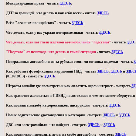
Международные права - читать
ЗДЕСЬ
.
ДТП за границей: что делать и как себя вести - читать
ЗДЕСЬ
.
Всё о "лежачих полицейских" - читать
ЗДЕСЬ
.
Что делать, если у вас украли номерные знаки - читать
ЗДЕСЬ
.
Что делать, если вы стали жертвой автомобильной "подставы"
- читать
ЗДЕС
"Подстава" от пешехода: что делать в такой ситуации
- читать
ЗДЕСЬ
.
Подержанные автомобили из-за рубежа: стоит ли овчинка выделки - читать
З
Как работает фотофиксация нарушений ПДД - читать
ЗДЕСЬ
,
ЗДЕСЬ
и
ЗДЕС
(01.09.2013) - смотреть
ЗДЕСЬ
.
Штрафы онлайн: где посмотреть и как оплатить через интернет - смотреть
З
Как грамотно жаловаться в ГИБДД на автохамов и чем это может обернуться 
Как подавать жалобу на дорожников: инструкция - смотреть
ЗДЕСЬ
.
Новые водительские удостоверения и категории: смотреть
ЗДЕСЬ
и
ЗДЕСЬ
.
ДВС или электромобили: что победит - смотреть
ЗДЕСЬ
и
ЗДЕСЬ
.
Как правильно перевозить грузы на своём автомобиле - смотреть
ЗДЕСЬ
.