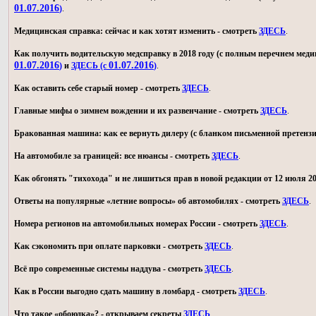
01.07.2016
)
.
Медицинская справка: сейчас и как хотят изменить - смотреть
ЗДЕСЬ
.
Как получить водительскую медсправку в 2018 году (с полным перечнем мед
01.07.2016
01.07.2016
)
и
ЗДЕСЬ (с
)
.
Как оставить себе старый номер - смотреть
ЗДЕСЬ
.
Главные мифы о зимнем вождении и их развенчание - смотреть
ЗДЕСЬ
.
Бракованная машина: как ее вернуть дилеру (с бланком письменной претензи
На автомобиле за границей: все нюансы - смотреть
ЗДЕСЬ
.
Как обгонять "тихохода" и не лишиться прав в новой редакции от 12 июля 20
Ответы на популярные «летние вопросы» об автомобилях - смотреть
ЗДЕСЬ
.
Номера регионов на автомобильных номерах России - смотреть
ЗДЕСЬ
.
Как сэкономить при оплате парковки - смотреть
ЗДЕСЬ
.
Всё про современные системы наддува - смотреть
ЗДЕСЬ
.
Как в России выгодно сдать машину в ломбард - смотреть
ЗДЕСЬ
.
Что такое «обоюдка»? - открываем секреты
ЗДЕСЬ
.