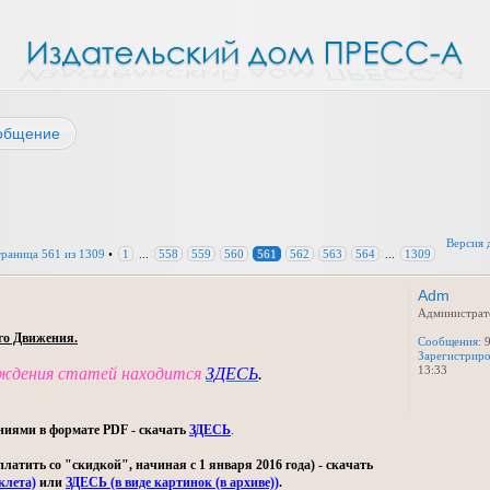
общение
Версия 
траница
561
из
1309
•
1
...
558
559
560
561
562
563
564
...
1309
Adm
Администрат
го Движения.
Сообщения:
9
Зарегистриро
13:33
уждения статей находится
ЗДЕСЬ
.
ниями в формате PDF - скачать
ЗДЕСЬ
.
тить со "скидкой", начиная с 1 января 2016 года) - скачать
клета)
или
ЗДЕСЬ (в виде картинок (в архиве))
.