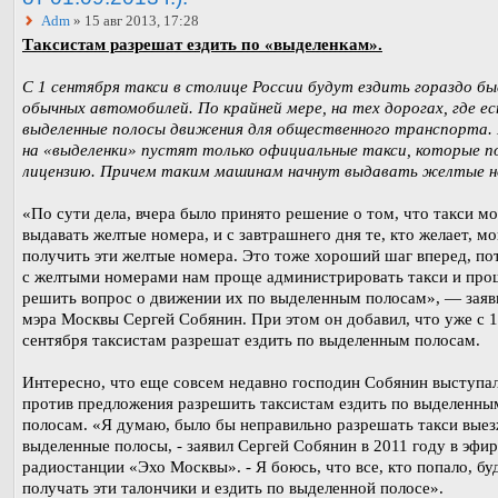
Adm
» 15 авг 2013, 17:28
Таксистам разрешат ездить по «выделенкам».
С 1 сентября такси в столице России будут ездить гораздо б
обычных автомобилей. По крайней мере, на тех дорогах, где е
выделенные полосы движения для общественного транспорта.
на «выделенки» пустят только официальные такси, которые п
лицензию. Причем таким машинам начнут выдавать желтые н
«По сути дела, вчера было принято решение о том, что такси мо
выдавать желтые номера, и с завтрашнего дня те, кто желает, мо
получить эти желтые номера. Это тоже хороший шаг вперед, по
с желтыми номерами нам проще администрировать такси и про
решить вопрос о движении их по выделенным полосам», — заяв
мэра Москвы Сергей Собянин. При этом он добавил, что уже с 1
сентября таксистам разрешат ездить по выделенным полосам.
Интересно, что еще совсем недавно господин Собянин выступал
против предложения разрешить таксистам ездить по выделенны
полосам. «Я думаю, было бы неправильно разрешать такси выез
выделенные полосы, - заявил Сергей Собянин в 2011 году в эфир
радиостанции «Эхо Москвы». - Я боюсь, что все, кто попало, бу
получать эти талончики и ездить по выделенной полосе».