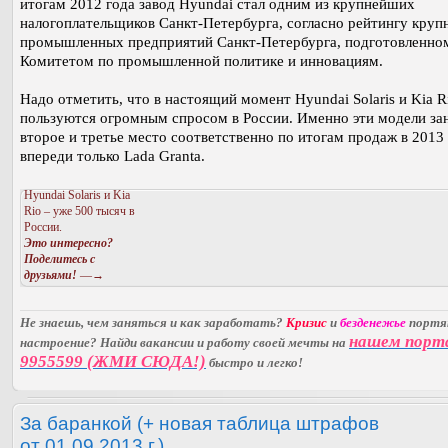
итогам 2012 года завод Hyundai стал одним из крупнейших
налогоплательщиков Санкт-Петербурга, согласно рейтингу кру
промышленных предприятий Санкт-Петербурга, подготовленно
Комитетом по промышленной политике и инновациям.
Надо отметить, что в настоящий момент Hyundai Solaris и Kia R
пользуются огромным спросом в России. Именно эти модели з
второе и третье место соответственно по итогам продаж в 2013 
впереди только Lada Granta.
Hyundai Solaris и Kia
Rio – уже 500 тысяч в
России.
Это интересно?
Поделитесь с
друзьями!
—→
Не знаешь, чем заняться и как заработать?
Кризис
и
безденежье
порт
нашем порт
настроение? Найди вакансии и работу своей мечты на
9955599 (ЖМИ СЮДА!)
быстро и легко!
За баранкой (+ новая таблица штрафов
от 01.09.2013 г.).