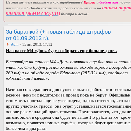
Не знаешь, чем заняться и как заработать?
Кризис
и
безденежье
порт
нашем порт
настроение? Найди вакансии и работу своей мечты на
9955599 (ЖМИ СЮДА!)
быстро и легко!
За баранкой (+ новая таблица штрафов
от 01.09.2013 г.).
Adm
» 15 авг 2013, 17:12
На трассе М4 «Дон» будут собирать еще больше денег.
В сентябре на трассе М4 «Дон» появятся еще два новых плат
участка. Они будут расположены на обходе города Богородицк
260 км) и на обходе города Ефремова (287-321 км), сообщает
«Российская Газета».
Начиная со вчерашнего дня пункты оплаты работают в тестовом
режиме: деньги с водителей за проезд пока не берут. Официальн
стоимость проезда еще не утверждена, однако известно, что как
других участках трассы, она будет устанавливаться госкомпание
основе рекомендаций правительства. Предполагается, что для л
автомобилей в среднем она будет не выше 1,5 рубля за км, кром
возможно, появятся ночные тарифы, которые будут дешевле дн
более чем в два раза.