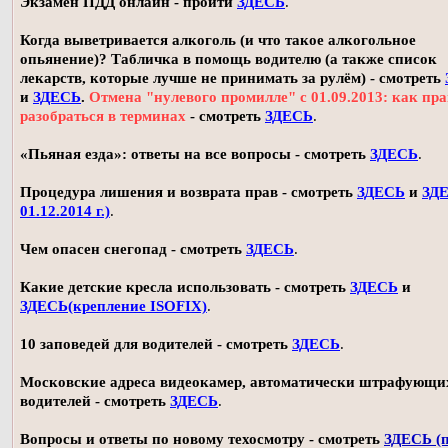
Экзамен ПДД онлайн - пройти
ЗДЕСЬ
.
Когда выветривается алкоголь (и что такое алкогольное
опьянение)? Табличка в помощь водителю (а также список
лекарств, которые лучше не принимать за рулём) - смотреть
и
ЗДЕСЬ
.
Отмена "нулевого промилле" с 01.09.2013: как пр
разобраться в терминах
- смотреть
ЗДЕСЬ
.
«Пьяная езда»: ответы на все вопросы - смотреть
ЗДЕСЬ
.
Процедура лишения и возврата прав - смотреть
ЗДЕСЬ
и
ЗДЕ
01.12.2014 г.)
.
Чем опасен снегопад - смотреть
ЗДЕСЬ
.
Какие детские кресла использовать - смотреть
ЗДЕСЬ
и
ЗДЕСЬ(крепление ISOFIX)
.
10 заповедей для водителей - смотреть
ЗДЕСЬ
.
Московские адреса видеокамер, автоматически штрафующи
водителей - смотреть
ЗДЕСЬ
.
Вопросы и ответы по новому техосмотру - смотреть
ЗДЕСЬ (