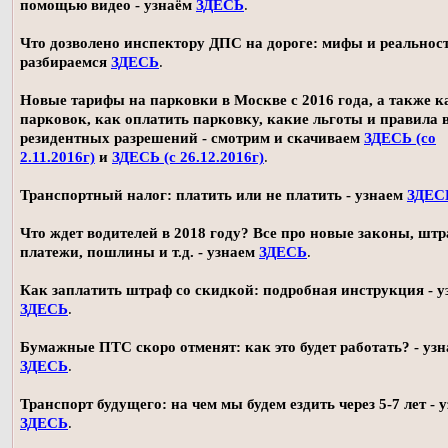
помощью видео - узнаём
ЗДЕСЬ
.
Что дозволено инспектору ДПС на дороге: мифы и реальност
разбираемся
ЗДЕСЬ
.
Новые тарифы на парковки в Москве с 2016 года, а также 
парковок, как оплатить парковку, какие льготы и правила
резидентных разрешений - смотрим и скачиваем
ЗДЕСЬ (со
2.11.2016г)
и
ЗДЕСЬ (с 26.12.2016г)
.
Транспортный налог: платить или не платить - узнаем
ЗДЕС
Что ждет водителей в 2018 году? Все про новые законы, шт
платежи, пошлины и т.д. - узнаем
ЗДЕСЬ
.
Как заплатить штраф со скидкой: подробная инструкция - у
ЗДЕСЬ
.
Бумажные ПТС скоро отменят: как это будет работать? - уз
ЗДЕСЬ
.
Транспорт будущего: на чем мы будем ездить через 5-7 лет - 
ЗДЕСЬ
.