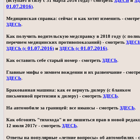
(вступает в силу с 31 марта 2014 года) - смотреть
ЗДЕСЬ
и
ЗД
01.07.2016
)
.
Медицинская справка: сейчас и как хотят изменить - смотре
ЗДЕСЬ
.
Как получить водительскую медсправку в 2018 году (с пол
перечнем медицинских противопоказаний) - смотреть
ЗДЕС
01.07.2016
01.07.2016
ЗДЕСЬ (с
)
и
ЗДЕСЬ (с
)
.
Как оставить себе старый номер - смотреть
ЗДЕСЬ
.
Главные мифы о зимнем вождении и их развенчание - смотр
ЗДЕСЬ
.
Бракованная машина: как ее вернуть дилеру (с бланком
письменной претензии к дилеру) - смотреть
ЗДЕСЬ
.
На автомобиле за границей: все нюансы - смотреть
ЗДЕСЬ
.
Как обгонять "тихохода" и не лишиться прав в новой редак
12 июля 2017г - смотреть
ЗДЕСЬ
.
Ответы на популярные «летние вопросы» об автомобилях - 