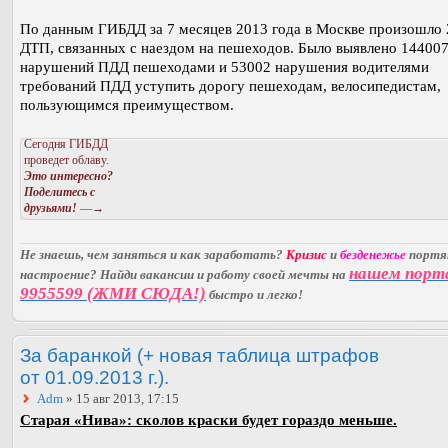
По данным ГИБДД за 7 месяцев 2013 года в Москве произошло
ДТП, связанных с наездом на пешеходов. Было выявлено 14400
нарушений ПДД пешеходами и 53002 нарушения водителями
требований ПДД уступить дорогу пешеходам, велосипедистам,
пользующимся преимуществом.
Сегодня ГИБДД
проведет облаву.
Это интересно?
Поделитесь с
друзьями!
—→
Не знаешь, чем заняться и как заработать?
Кризис
и
безденежье
порт
нашем порт
настроение? Найди вакансии и работу своей мечты на
9955599 (ЖМИ СЮДА!)
быстро и легко!
За баранкой (+ новая таблица штрафов
от 01.09.2013 г.).
Adm
» 15 авг 2013, 17:15
Старая «Нива»: сколов краски будет гораздо меньше.