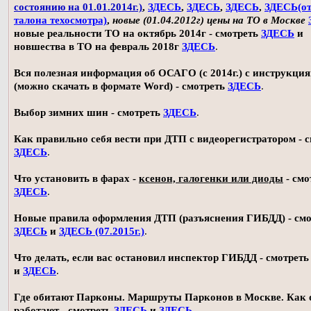
состоянию на 01.01.2014г.)
,
ЗДЕСЬ
,
ЗДЕСЬ
,
ЗДЕСЬ
,
ЗДЕСЬ(о
талона техосмотра)
,
новые (01.04.2012г) цены на ТО в Москве
новые реальности ТО на октябрь 2014г - смотреть
ЗДЕСЬ
и
новшества в ТО на февраль 2018г
ЗДЕСЬ
.
Вся полезная информация об ОСАГО (с 2014г.) с инструкци
(можно скачать в формате Word) - смотреть
ЗДЕСЬ
.
Выбор зимних шин - смотреть
ЗДЕСЬ
.
Как правильно себя вести при ДТП с видеорегистратором - 
ЗДЕСЬ
.
Что установить в фарах -
ксенон, галогенки или диоды
- смо
ЗДЕСЬ
.
Новые правила оформления ДТП (разъяснения ГИБДД) - смо
ЗДЕСЬ
и
ЗДЕСЬ (07.2015г.)
.
Что делать, если вас остановил инспектор ГИБДД - смотрет
и
ЗДЕСЬ
.
Где обитают Парконы. Маршруты Парконов в Москве. Как 
работают - смотреть
ЗДЕСЬ
и
ЗДЕСЬ
.