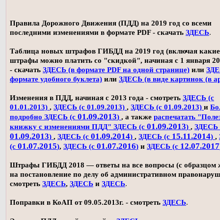
Правила Дорожного Движения (ПДД) на 2019 год со всеми
последними изменениями в формате PDF - скачать
ЗДЕСЬ
.
Таблица новых штрафов ГИБДД на 2019 год (включая какие
штрафы можно платить со "скидкой", начиная с 1 января 20
- скачать
ЗДЕСЬ (в формате PDF на одной странице)
или
ЗДЕ
формате удобного буклета)
или
ЗДЕСЬ (в виде картинок (в а
Изменения в ПДД, начиная с 2013 года - смотреть
ЗДЕСЬ (с
01.01.2013)
,
ЗДЕСЬ (с 01.09.2013)
,
ЗДЕСЬ (с 01.09.2013)
и
Бо
01.09.2013
подробно ЗДЕСЬ (с
)
, а также
распечатать "Поле
01.09.2013
книжку с изменениями ПДД" ЗДЕСЬ (с
)
,
ЗДЕСЬ 
01.09.2013
01.09.2014
15.11.2014
)
,
ЗДЕСЬ (с
)
,
ЗДЕСЬ (с
)
,
01.07.2015
01.07.2016
12.07.2017
(с
)
,
ЗДЕСЬ (с
)
и
ЗДЕСЬ (с
Штрафы ГИБДД 2018 — ответы на все вопросы (с образцом
на постановление по делу об административном правонаруш
смотреть
ЗДЕСЬ
,
ЗДЕСЬ
и
ЗДЕСЬ
.
Поправки в КоАП от 09.05.2013г. - смотреть
ЗДЕСЬ
.