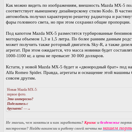
Как можно видеть по изображениям, внешность Mazda MX-5 по
соответствует нынешнему дизайнерскому стилю Kodo. В частно
автомобиль получил характерную решетку радиатора и растяну
фары головного света, но при этом сохранил общие пропорции.
Под капотом Mazda MX-5 разместятся турбированные бензино
моторы объемом 1,3 и 1,5 литра. По более ранним данным родс
может получить также роторный двигатель Sky-R, а также дизе
агрегат. При этом ожидается, что масса новинки будет составлят
1000-1100 кг, а цена не превысит 30 000 долларов.
Кстати, у новой Mazda MX-5 будет и «двоюродный брат» под н
Alfa Romeo Spider. Правда, агрегаты и оснащение этой машины 
совсем другим.
Новая Mazda MX-5:
первое фото.
Это интересно?
Поделитесь с
друзьями!
—→
Не знаешь, чем заняться и как заработать?
Кризис
и
безденежье
порт
нашем порт
настроение? Найди вакансии и работу своей мечты на