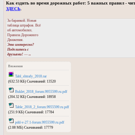
Как ездить во время дорожных работ: 5 важных правил - чи
ЗДЕСЬ
.
За баранкой. Новая
таблица штрафов. Всё
об автомобилях.
Правила Дорожного
Движения.
Это интересно?
Поделитесь с
друзьями!
—→
Вложения
Tabl_shtrafy_2018.rar
(632.53 КБ) Скачиваний: 13520
Buklet_2018_forum.9955599.ru.pdf
(204.32 КБ) Скачиваний: 18958
Table_2018_2_forum.9955599.ru.pdf
(251.9 КБ) Скачиваний: 17784
pdd-v-27.1-forum.9955599.ru.pdf
(2.08 МБ) Скачиваний: 17779