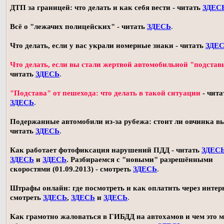
ДТП за границей: что делать и как себя вести - читать
ЗДЕС
Всё о "лежачих полицейских" - читать
ЗДЕСЬ
.
Что делать, если у вас украли номерные знаки - читать
ЗДЕ
Что делать, если вы стали жертвой автомобильной "подстав
читать
ЗДЕСЬ
.
"Подстава" от пешехода: что делать в такой ситуации
- чита
ЗДЕСЬ
.
Подержанные автомобили из-за рубежа: стоит ли овчинка в
читать
ЗДЕСЬ
.
Как работает фотофиксация нарушений ПДД - читать
ЗДЕС
ЗДЕСЬ
и
ЗДЕСЬ
. Разбираемся с "новыми" разрешёнными
скоростями (01.09.2013) - смотреть
ЗДЕСЬ
.
Штрафы онлайн: где посмотреть и как оплатить через интерн
смотреть
ЗДЕСЬ
,
ЗДЕСЬ
и
ЗДЕСЬ
.
Как грамотно жаловаться в ГИБДД на автохамов и чем это 