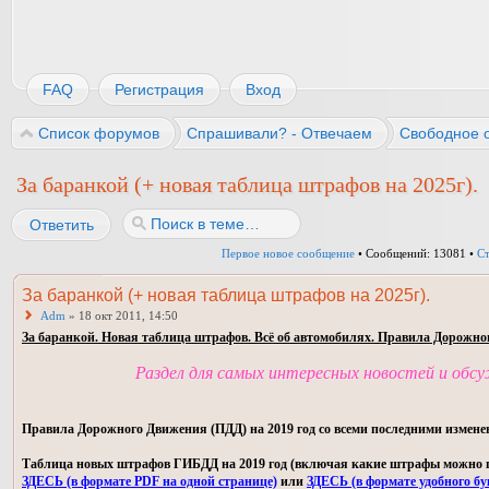
FAQ
Регистрация
Вход
Список форумов
Спрашивали? - Отвечаем
Свободное 
За баранкой (+ новая таблица штрафов на 2025г).
Ответить
Первое новое сообщение
• Сообщений: 13081 •
С
За баранкой (+ новая таблица штрафов на 2025г).
Adm
» 18 окт 2011, 14:50
За баранкой. Новая таблица штрафов. Всё об автомобилях. Правила Дорожно
Раздел для самых интересных новостей и обс
Правила Дорожного Движения (ПДД) на 2019 год со всеми последними измене
Таблица новых штрафов ГИБДД на 2019 год (включая какие штрафы можно пла
ЗДЕСЬ (в формате PDF на одной странице)
или
ЗДЕСЬ (в формате удобного бу