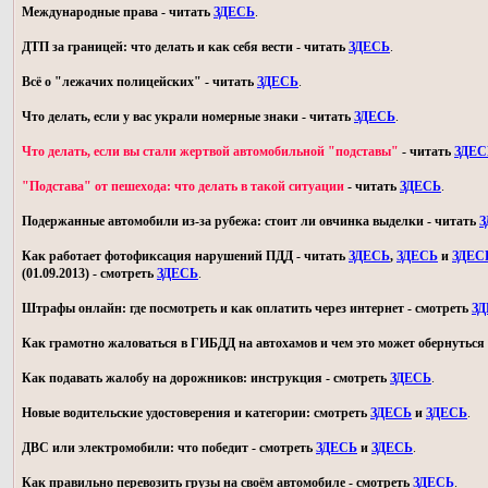
Международные права - читать
ЗДЕСЬ
.
ДТП за границей: что делать и как себя вести - читать
ЗДЕСЬ
.
Всё о "лежачих полицейских" - читать
ЗДЕСЬ
.
Что делать, если у вас украли номерные знаки - читать
ЗДЕСЬ
.
Что делать, если вы стали жертвой автомобильной "подставы"
- читать
ЗДЕС
"Подстава" от пешехода: что делать в такой ситуации
- читать
ЗДЕСЬ
.
Подержанные автомобили из-за рубежа: стоит ли овчинка выделки - читать
З
Как работает фотофиксация нарушений ПДД - читать
ЗДЕСЬ
,
ЗДЕСЬ
и
ЗДЕС
(01.09.2013) - смотреть
ЗДЕСЬ
.
Штрафы онлайн: где посмотреть и как оплатить через интернет - смотреть
З
Как грамотно жаловаться в ГИБДД на автохамов и чем это может обернуться 
Как подавать жалобу на дорожников: инструкция - смотреть
ЗДЕСЬ
.
Новые водительские удостоверения и категории: смотреть
ЗДЕСЬ
и
ЗДЕСЬ
.
ДВС или электромобили: что победит - смотреть
ЗДЕСЬ
и
ЗДЕСЬ
.
Как правильно перевозить грузы на своём автомобиле - смотреть
ЗДЕСЬ
.