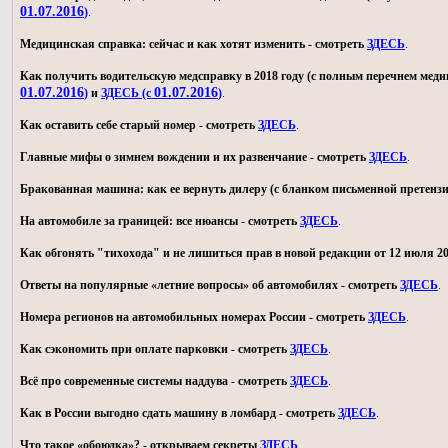
01.07.2016
)
.
Медицинская справка: сейчас и как хотят изменить - смотреть
ЗДЕСЬ
.
Как получить водительскую медсправку в 2018 году (с полным перечнем мед
01.07.2016
01.07.2016
)
и
ЗДЕСЬ (с
)
.
Как оставить себе старый номер - смотреть
ЗДЕСЬ
.
Главные мифы о зимнем вождении и их развенчание - смотреть
ЗДЕСЬ
.
Бракованная машина: как ее вернуть дилеру (с бланком письменной претензи
На автомобиле за границей: все нюансы - смотреть
ЗДЕСЬ
.
Как обгонять "тихохода" и не лишиться прав в новой редакции от 12 июля 20
Ответы на популярные «летние вопросы» об автомобилях - смотреть
ЗДЕСЬ
.
Номера регионов на автомобильных номерах России - смотреть
ЗДЕСЬ
.
Как сэкономить при оплате парковки - смотреть
ЗДЕСЬ
.
Всё про современные системы наддува - смотреть
ЗДЕСЬ
.
Как в России выгодно сдать машину в ломбард - смотреть
ЗДЕСЬ
.
Что такое «обоюдка»? - открываем секреты
ЗДЕСЬ
.