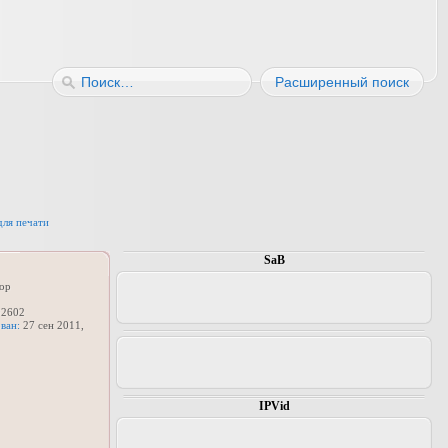
Расширенный поиск
для печати
SaB
ор
2602
ван:
27 сен 2011,
IPVid