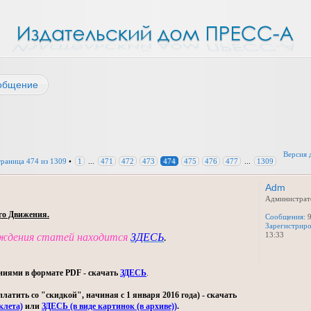
общение
Версия 
траница
474
из
1309
•
1
...
471
472
473
474
475
476
477
...
1309
Adm
Администрат
го Движения.
Сообщения:
9
Зарегистриро
13:33
уждения статей находится
ЗДЕСЬ
.
ниями в формате PDF - скачать
ЗДЕСЬ
.
тить со "скидкой", начиная с 1 января 2016 года) - скачать
клета)
или
ЗДЕСЬ (в виде картинок (в архиве))
.