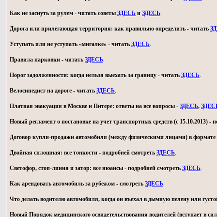
Как не заснуть за рулем - читать советы
ЗДЕСЬ
и
ЗДЕСЬ
.
Дорога или прилегающая территория: как правильно определить - читать
З
Уступать или не уступать «мигалке» - читать
ЗДЕСЬ
.
Правила парковки - читать
ЗДЕСЬ
.
Порог задолженности: когда нельзя выехать за границу - читать
ЗДЕСЬ
.
Велосипедист на дороге - читать
ЗДЕСЬ
.
Платная эвакуация в Москве и Питере: ответы на все вопросы -
ЗДЕСЬ
,
ЗДЕС
Новый регламент о постановке на учет транспортных средств (с 15.10.2013) -
Договор купли-продажи автомобиля (между физическими лицами) в формате 
Двойная сплошная: все тонкости - подробней смотреть
ЗДЕСЬ
.
Светофор, стоп-линия и затор: все нюансы - подробней смотреть
ЗДЕСЬ
.
Как арендовать автомобиль за рубежом - смотреть
ЗДЕСЬ
.
Что делать водителю автомобиля, когда он въехал в дымную пелену или густо
Новый Порядок медицинского освидетельствования водителей (вступает в силу 