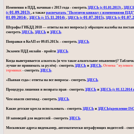
Изменения в ПДД, начиная с 2013 года - смотреть
ЗДЕСЬ (с 01.01.2013)
,
ЗДЕСЬ 
01.09.2013
(с
)
, а также
распечатать "Полезную книжку с изменениями ПДД
01.09.2014
15.11.2014
01.07.2015
01.07.
)
,
ЗДЕСЬ (с
)
,
ЗДЕСЬ (с
)
,
ЗДЕСЬ (с
Штрафы ГИБДД 2018 — ответы на все вопросы (с образцом жалобы на постан
смотреть
ЗДЕСЬ
,
ЗДЕСЬ
и
ЗДЕСЬ
.
Поправки в КоАП от 09.05.2013г. - смотреть
ЗДЕСЬ
.
Экзамен ПДД онлайн - пройти
ЗДЕСЬ
.
Когда выветривается алкоголь (и что такое алкогольное опьянение)? Табличк
лучше не принимать за рулём) - смотреть
ЗДЕСЬ
и
ЗДЕСЬ
.
Отмена "нулевого 
терминах
- смотреть
ЗДЕСЬ
.
«Пьяная езда»: ответы на все вопросы - смотреть
ЗДЕСЬ
.
Процедура лишения и возврата прав - смотреть
ЗДЕСЬ
и
ЗДЕСЬ (с 01.12.2014 г
Чем опасен снегопад - смотреть
ЗДЕСЬ
.
Какие детские кресла использовать - смотреть
ЗДЕСЬ
и
ЗДЕСЬ(крепление IS
10 заповедей для водителей - смотреть
ЗДЕСЬ
.
Московские адреса видеокамер, автоматически штрафующих водителей - смо