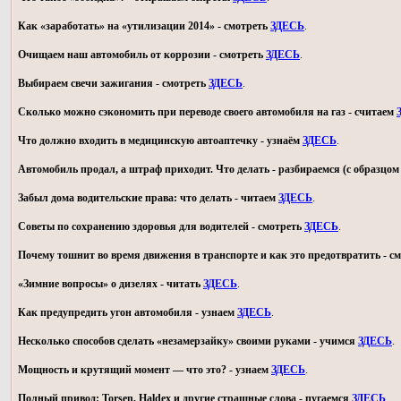
Как «заработать» на «утилизации 2014» - смотреть
ЗДЕСЬ
.
Очищаем наш автомобиль от коррозии - смотреть
ЗДЕСЬ
.
Выбираем свечи зажигания - смотреть
ЗДЕСЬ
.
Сколько можно сэкономить при переводе своего автомобиля на газ - считаем
Что должно входить в медицинскую автоаптечку - узнаём
ЗДЕСЬ
.
Автомобиль продал, а штраф приходит. Что делать - разбираемся (с образц
Забыл дома водительские права: что делать - читаем
ЗДЕСЬ
.
Советы по сохранению здоровья для водителей - смотреть
ЗДЕСЬ
.
Почему тошнит во время движения в транспорте и как это предотвратить - с
«Зимние вопросы» о дизелях - читать
ЗДЕСЬ
.
Как предупредить угон автомобиля - узнаем
ЗДЕСЬ
.
Несколько способов сделать «незамерзайку» своими руками - учимся
ЗДЕСЬ
.
Мощность и крутящий момент — что это? - узнаем
ЗДЕСЬ
.
Полный привод: Torsen, Haldex и другие страшные слова - пугаемся
ЗДЕСЬ
.