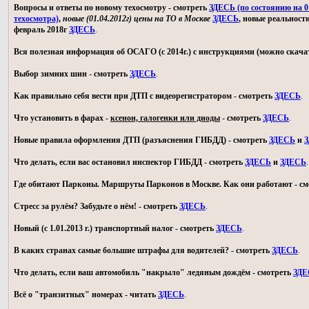
Вопросы и ответы по новому техосмотру - смотреть
ЗДЕСЬ (по состоянию на 01
техосмотра)
,
новые (01.04.2012г) цены на ТО в Москве
ЗДЕСЬ
, новые реальност
февраль 2018г
ЗДЕСЬ
.
Вся полезная информация об ОСАГО (с 2014г.) с инструкциями (можно скачат
Выбор зимних шин - смотреть
ЗДЕСЬ
.
Как правильно себя вести при ДТП с видеорегистратором - смотреть
ЗДЕСЬ
.
Что установить в фарах -
ксенон, галогенки или диоды
- смотреть
ЗДЕСЬ
.
Новые правила оформления ДТП (разъяснения ГИБДД) - смотреть
ЗДЕСЬ
и
З
Что делать, если вас остановил инспектор ГИБДД - смотреть
ЗДЕСЬ
и
ЗДЕСЬ
.
Где обитают Парконы. Маршруты Парконов в Москве. Как они работают - с
Стресс за рулём? Забудьте о нём! - смотреть
ЗДЕСЬ
.
Новый (с 1.01.2013 г.) транспортный налог - смотреть
ЗДЕСЬ
.
В каких странах самые большие штрафы для водителей? - смотреть
ЗДЕСЬ
.
Что делать, если ваш автомобиль "накрыло" ледяным дождём - смотреть
ЗДЕ
Всё о "транзитных" номерах - читать
ЗДЕСЬ
.