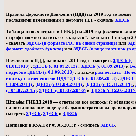
Правила Дорожного Движения (ПДД) на 2019 год со всеми
последними изменениями в формате PDF - скачать
ЗДЕСЬ
.
Таблица новых штрафов ГИБДД на 2019 год (включая какие
штрафы можно платить со "скидкой", начиная с 1 января 20
- скачать
ЗДЕСЬ (в формате PDF на одной странице)
или
ЗДЕ
формате удобного буклета)
или
ЗДЕСЬ (в виде картинок (в а
Изменения в ПДД, начиная с 2013 года - смотреть
ЗДЕСЬ (с
01.01.2013)
,
ЗДЕСЬ (с 01.09.2013)
,
ЗДЕСЬ (с 01.09.2013)
и
Бо
01.09.2013
подробно ЗДЕСЬ (с
)
, а также
распечатать "Поле
01.09.2013
книжку с изменениями ПДД" ЗДЕСЬ (с
)
,
ЗДЕСЬ 
01.09.2013
01.09.2014
15.11.2014
)
,
ЗДЕСЬ (с
)
,
ЗДЕСЬ (с
)
,
01.07.2015
01.07.2016
12.07.2017
(с
)
,
ЗДЕСЬ (с
)
и
ЗДЕСЬ (с
Штрафы ГИБДД 2018 — ответы на все вопросы (с образцом
на постановление по делу об административном правонаруш
смотреть
ЗДЕСЬ
,
ЗДЕСЬ
и
ЗДЕСЬ
.
Поправки в КоАП от 09.05.2013г. - смотреть
ЗДЕСЬ
.