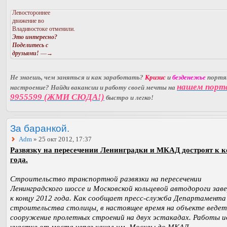
Левостороннее
движение во
Владивостоке отменили.
Это интересно?
Поделитесь с
друзьями!
—→
Не знаешь, чем заняться и как заработать?
Кризис
и
безденежье
порт
нашем порт
настроение? Найди вакансии и работу своей мечты на
9955599 (ЖМИ СЮДА!)
быстро и легко!
За баранкой.
Adm
» 25 окт 2012, 17:37
Развязку на пересечении Ленинградки и МКАД достроят к 
года.
Строительство транспортной развязки на пересечении
Ленинградского шоссе и Московской кольцевой автодороги за
к концу 2012 года. Как сообщает пресс-служба Департамента
строительства столицы, в настоящее время на объекте ведет
сооружение пролетных строений на двух эстакадах. Работы и
участке от моста через канал им. Москвы до МКАД.