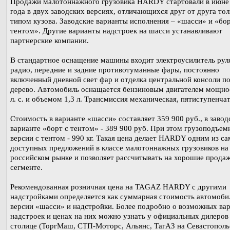
Продажи малотоннажного грузовика HARDY стартовали в июне 
года в двух заводских версиях, отличающихся друг от друга тол
типом кузова. Заводские варианты исполнения – «шасси» и «бор
тентом». Другие варианты надстроек на шасси устанавливают
партнерские компании.
В стандартное оснащение машины входит электроусилитель рул
радио, передние и задние противотуманные фары, постоянно
включенный дневной свет фар и отделка центральной консоли п
дерево. Автомобиль оснащается бензиновым двигателем мощно
л. с. и объемом 1,3 л. Трансмиссия механическая, пятиступенчат
Стоимость в варианте «шасси» составляет 359 900 руб., в завод
варианте «борт с тентом» - 389 900 руб. При этом грузоподъем
версии с тентом - 990 кг. Такая цена делает HARDY одним из с
доступных предложений в классе малотоннажных грузовиков на
российском рынке и позволяет рассчитывать на хорошие продаж
сегменте.
Рекомендованная розничная цена на TAGAZ HARDY с другими
надстройками определяется как суммарная стоимость автомоби
версии «шасси» и надстройки. Более подробно о возможных ва
надстроек и ценах на них можно узнать у официальных дилеров
столице (ТоргМаш, СТП-Моторс, Альянс, ТагАЗ на Севастополь