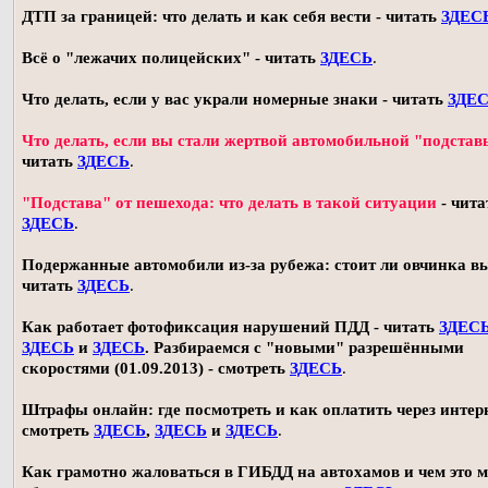
ДТП за границей: что делать и как себя вести - читать
ЗДЕС
Всё о "лежачих полицейских" - читать
ЗДЕСЬ
.
Что делать, если у вас украли номерные знаки - читать
ЗДЕ
Что делать, если вы стали жертвой автомобильной "подстав
читать
ЗДЕСЬ
.
"Подстава" от пешехода: что делать в такой ситуации
- чита
ЗДЕСЬ
.
Подержанные автомобили из-за рубежа: стоит ли овчинка в
читать
ЗДЕСЬ
.
Как работает фотофиксация нарушений ПДД - читать
ЗДЕС
ЗДЕСЬ
и
ЗДЕСЬ
. Разбираемся с "новыми" разрешёнными
скоростями (01.09.2013) - смотреть
ЗДЕСЬ
.
Штрафы онлайн: где посмотреть и как оплатить через интерн
смотреть
ЗДЕСЬ
,
ЗДЕСЬ
и
ЗДЕСЬ
.
Как грамотно жаловаться в ГИБДД на автохамов и чем это 