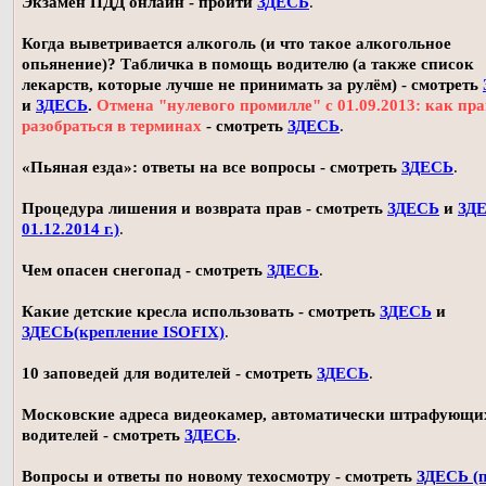
Экзамен ПДД онлайн - пройти
ЗДЕСЬ
.
Когда выветривается алкоголь (и что такое алкогольное
опьянение)? Табличка в помощь водителю (а также список
лекарств, которые лучше не принимать за рулём) - смотреть
и
ЗДЕСЬ
.
Отмена "нулевого промилле" с 01.09.2013: как пр
разобраться в терминах
- смотреть
ЗДЕСЬ
.
«Пьяная езда»: ответы на все вопросы - смотреть
ЗДЕСЬ
.
Процедура лишения и возврата прав - смотреть
ЗДЕСЬ
и
ЗДЕ
01.12.2014 г.)
.
Чем опасен снегопад - смотреть
ЗДЕСЬ
.
Какие детские кресла использовать - смотреть
ЗДЕСЬ
и
ЗДЕСЬ(крепление ISOFIX)
.
10 заповедей для водителей - смотреть
ЗДЕСЬ
.
Московские адреса видеокамер, автоматически штрафующи
водителей - смотреть
ЗДЕСЬ
.
Вопросы и ответы по новому техосмотру - смотреть
ЗДЕСЬ (