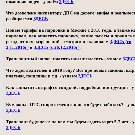
помощью видео - узнаём
ЗДЕСЬ
.
Что дозволено инспектору ДПС на дороге: мифы и реальност
разбираемся
ЗДЕСЬ
.
Новые тарифы на парковки в Москве с 2016 года, а также 
парковок, как оплатить парковку, какие льготы и правила
резидентных разрешений - смотрим и скачиваем
ЗДЕСЬ (со
2.11.2016г)
и
ЗДЕСЬ (с 26.12.2016г)
.
Транспортный налог: платить или не платить - узнаем
ЗДЕС
Что ждет водителей в 2018 году? Все про новые законы, шт
платежи, пошлины и т.д. - узнаем
ЗДЕСЬ
.
Как заплатить штраф со скидкой: подробная инструкция - у
ЗДЕСЬ
.
Бумажные ПТС скоро отменят: как это будет работать? - уз
ЗДЕСЬ
.
Транспорт будущего: на чем мы будем ездить через 5-7 лет - 
ЗДЕСЬ
.