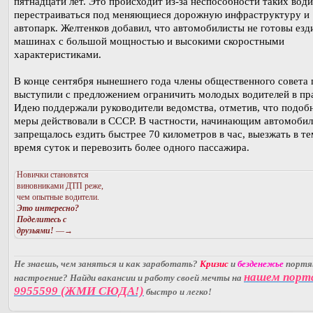
пятнадцати лет. Это происходит из-за неспособности таких вод
перестраиваться под меняющиеся дорожную инфраструктуру и
автопарк. Желтенков добавил, что автомобилисты не готовы езд
машинах с большой мощностью и высокими скоростными
характеристиками.
В конце сентября нынешнего года члены общественного совета
выступили с предложением ограничить молодых водителей в пр
Идею поддержали руководители ведомства, отметив, что подоб
меры действовали в СССР. В частности, начинающим автомоби
запрещалось ездить быстрее 70 километров в час, выезжать в т
время суток и перевозить более одного пассажира.
Новички становятся
виновниками ДТП реже,
чем опытные водители.
Это интересно?
Поделитесь с
друзьями!
—→
Не знаешь, чем заняться и как заработать?
Кризис
и
безденежье
порт
нашем порт
настроение? Найди вакансии и работу своей мечты на
9955599 (ЖМИ СЮДА!)
быстро и легко!