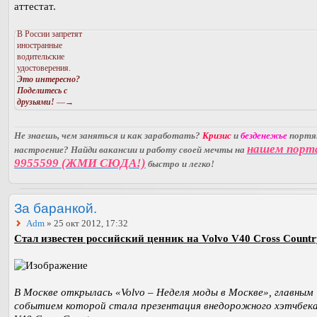
аттестат.
В России запретят
иностранные
водительские
удостоверения.
Это интересно?
Поделитесь с
друзьями!
—→
Не знаешь, чем заняться и как заработать?
Кризис
и
безденежье
порт
нашем порт
настроение? Найди вакансии и работу своей мечты на
9955599 (ЖМИ СЮДА!)
быстро и легко!
За баранкой.
Adm
» 25 окт 2012, 17:32
Стал известен российский ценник на Volvo V40 Cross Countr
В Москве открылась «Volvo – Неделя моды в Москве», главным
событием которой стала презентация внедорожного хэтчбека