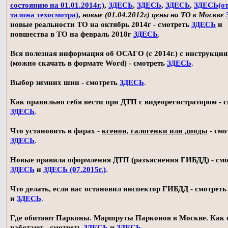
состоянию на 01.01.2014г.)
,
ЗДЕСЬ
,
ЗДЕСЬ
,
ЗДЕСЬ
,
ЗДЕСЬ(о
талона техосмотра)
,
новые (01.04.2012г) цены на ТО в Москве
новые реальности ТО на октябрь 2014г - смотреть
ЗДЕСЬ
и
новшества в ТО на февраль 2018г
ЗДЕСЬ
.
Вся полезная информация об ОСАГО (с 2014г.) с инструкци
(можно скачать в формате Word) - смотреть
ЗДЕСЬ
.
Выбор зимних шин - смотреть
ЗДЕСЬ
.
Как правильно себя вести при ДТП с видеорегистратором - 
ЗДЕСЬ
.
Что установить в фарах -
ксенон, галогенки или диоды
- смо
ЗДЕСЬ
.
Новые правила оформления ДТП (разъяснения ГИБДД) - смо
ЗДЕСЬ
и
ЗДЕСЬ (07.2015г.)
.
Что делать, если вас остановил инспектор ГИБДД - смотрет
и
ЗДЕСЬ
.
Где обитают Парконы. Маршруты Парконов в Москве. Как 
работают - смотреть
ЗДЕСЬ
и
ЗДЕСЬ
.