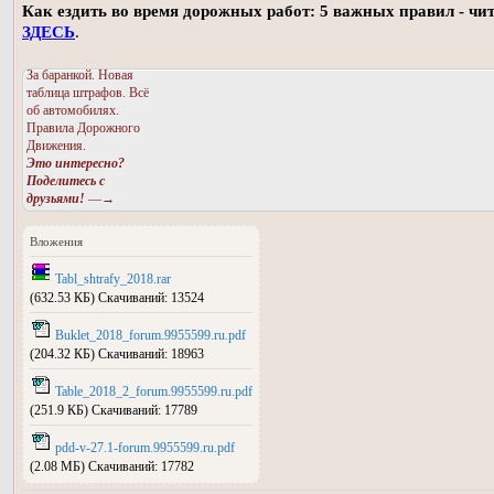
Как ездить во время дорожных работ: 5 важных правил - чи
ЗДЕСЬ
.
За баранкой. Новая
таблица штрафов. Всё
об автомобилях.
Правила Дорожного
Движения.
Это интересно?
Поделитесь с
друзьями!
—→
Вложения
Tabl_shtrafy_2018.rar
(632.53 КБ) Скачиваний: 13524
Buklet_2018_forum.9955599.ru.pdf
(204.32 КБ) Скачиваний: 18963
Table_2018_2_forum.9955599.ru.pdf
(251.9 КБ) Скачиваний: 17789
pdd-v-27.1-forum.9955599.ru.pdf
(2.08 МБ) Скачиваний: 17782