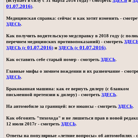
(вступает в силу с 31 марта 2014 года) - смотреть
ЗДЕСЬ
и
ЗД
01.07.2016
)
.
Медицинская справка: сейчас и как хотят изменить - смотре
ЗДЕСЬ
.
Как получить водительскую медсправку в 2018 году (с пол
перечнем медицинских противопоказаний) - смотреть
ЗДЕС
01.07.2016
01.07.2016
ЗДЕСЬ (с
)
и
ЗДЕСЬ (с
)
.
Как оставить себе старый номер - смотреть
ЗДЕСЬ
.
Главные мифы о зимнем вождении и их развенчание - смотр
ЗДЕСЬ
.
Бракованная машина: как ее вернуть дилеру (с бланком
письменной претензии к дилеру) - смотреть
ЗДЕСЬ
.
На автомобиле за границей: все нюансы - смотреть
ЗДЕСЬ
.
Как обгонять "тихохода" и не лишиться прав в новой редак
12 июля 2017г - смотреть
ЗДЕСЬ
.
Ответы на популярные «летние вопросы» об автомобилях - 