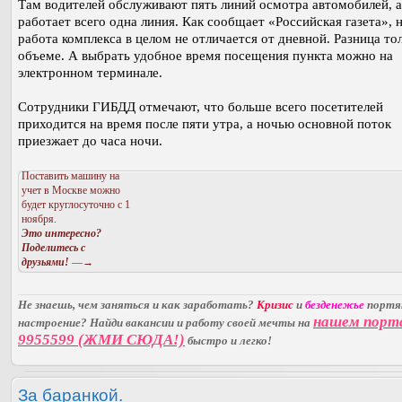
Там водителей обслуживают пять линий осмотра автомобилей, 
работает всего одна линия. Как сообщает «Российская газета», 
работа комплекса в целом не отличается от дневной. Разница тол
объеме. А выбрать удобное время посещения пункта можно на
электронном терминале.
Сотрудники ГИБДД отмечают, что больше всего посетителей
приходится на время после пяти утра, а ночью основной поток
приезжает до часа ночи.
Поставить машину на
учет в Москве можно
будет круглосуточно с 1
ноября.
Это интересно?
Поделитесь с
друзьями!
—→
Не знаешь, чем заняться и как заработать?
Кризис
и
безденежье
порт
нашем порт
настроение? Найди вакансии и работу своей мечты на
9955599 (ЖМИ СЮДА!)
быстро и легко!
За баранкой.