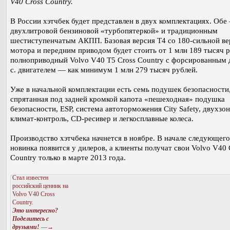
V40 Cross Country.
В России хэтчбек будет представлен в двух комплектациях. Обе
двухлитровой бензиновой «турбопятеркой» и традиционным
шестиступенчатым АКПП. Базовая версия T4 со 180-сильной ве
мотора и передним приводом будет стоить от 1 млн 189 тысяч р
полноприводный Volvo V40 T5 Cross Country с форсированным д
с. двигателем — как минимум 1 млн 279 тысяч рублей.
Уже в начальной комплектации есть семь подушек безопасности
спрятанная под задней кромкой капота «пешеходная» подушка
безопасности, ESP, система автоторможения City Safety, двухзо
климат-контроль, CD-ресивер и легкосплавные колеса.
Производство хэтчбека начнется в ноябре. В начале следующего
новинка появится у дилеров, а клиенты получат свои Volvo V40 
Country только в марте 2013 года.
Стал известен
российский ценник на
Volvo V40 Cross
Country.
Это интересно?
Поделитесь с
друзьями!
—→