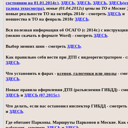
состоянию на 01.01.2014г.)
,
ЗДЕСЬ
,
ЗДЕСЬ
,
ЗДЕСЬ
,
ЗДЕСЬ(о
талона техосмотра)
,
новые (01.04.2012г) цены на ТО в Москве
новые реальности ТО на октябрь 2014г - смотреть
ЗДЕСЬ
и
новшества в ТО на февраль 2018г
ЗДЕСЬ
.
Вся полезная информация об ОСАГО (с 2014г.) с инструкци
(можно скачать в формате Word) - смотреть
ЗДЕСЬ
.
Выбор зимних шин - смотреть
ЗДЕСЬ
.
Как правильно себя вести при ДТП с видеорегистратором - 
ЗДЕСЬ
.
Что установить в фарах -
ксенон, галогенки или диоды
- смо
ЗДЕСЬ
.
Новые правила оформления ДТП (разъяснения ГИБДД) - смо
ЗДЕСЬ
и
ЗДЕСЬ (07.2015г.)
.
Что делать, если вас остановил инспектор ГИБДД - смотрет
и
ЗДЕСЬ
.
Где обитают Парконы. Маршруты Парконов в Москве. Как 
работают - смотреть
ЗДЕСЬ
и
ЗДЕСЬ
.