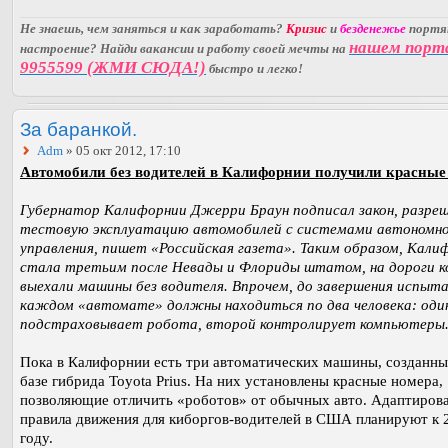
Не знаешь, чем заняться и как заработать?
Кризис
и
безденежье
порт
нашем порт
настроение? Найди вакансии и работу своей мечты на
9955599 (ЖМИ СЮДА!)
быстро и легко!
За баранкой.
Adm
» 05 окт 2012, 17:10
Автомобили без водителей в Калифорнии получили красные
Губернатор Калифорнии Джерри Браун подписал закон, разр
тестовую эксплуатацию автомобилей с системами автономн
управления, пишет «Российская газета». Таким образом, Кали
стала третьим после Невады и Флориды штатом, на дороги 
выехали машины без водителя. Впрочем, до завершения испыта
каждом «автомате» должны находиться по два человека: оди
подстраховывает робота, второй контролирует компьютеры
Пока в Калифорнии есть три автоматических машины, созданны
базе гибрида Toyota Prius. На них установлены красные номера,
позволяющие отличить «роботов» от обычных авто. Адаптиров
правила движения для киборгов-водителей в США планируют к 
году.