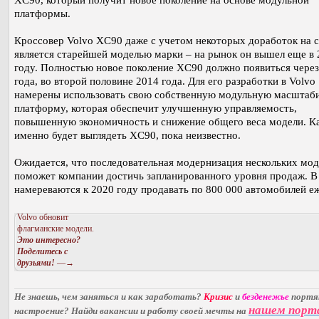
XC90, который получит новое поколение на основе модульной
платформы.
Кроссовер Volvo XC90 даже с учетом некоторых доработок на 
является старейшей моделью марки – на рынок он вышел еще в 
году. Полностью новое поколение XC90 должно появиться через
года, во второй половине 2014 года. Для его разработки в Volvo
намерены использовать свою собственную модульную масшта
платформу, которая обеспечит улучшенную управляемость,
повышенную экономичность и снижение общего веса модели. К
именно будет выглядеть XC90, пока неизвестно.
Ожидается, что последовательная модернизация нескольких мод
поможет компании достичь запланированного уровня продаж. В
намереваются к 2020 году продавать по 800 000 автомобилей е
Volvo обновит
флагманские модели.
Это интересно?
Поделитесь с
друзьями!
—→
Не знаешь, чем заняться и как заработать?
Кризис
и
безденежье
порт
нашем порт
настроение? Найди вакансии и работу своей мечты на