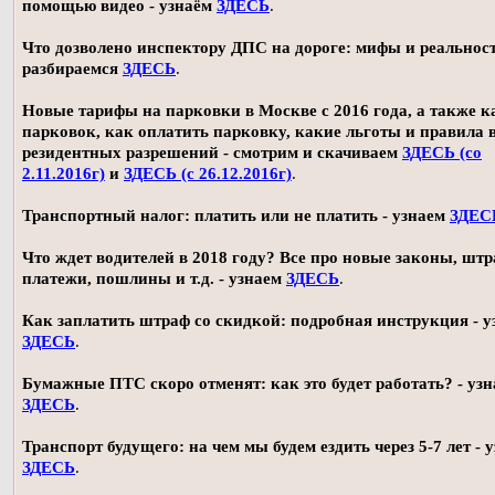
помощью видео - узнаём
ЗДЕСЬ
.
Что дозволено инспектору ДПС на дороге: мифы и реальност
разбираемся
ЗДЕСЬ
.
Новые тарифы на парковки в Москве с 2016 года, а также 
парковок, как оплатить парковку, какие льготы и правила
резидентных разрешений - смотрим и скачиваем
ЗДЕСЬ (со
2.11.2016г)
и
ЗДЕСЬ (с 26.12.2016г)
.
Транспортный налог: платить или не платить - узнаем
ЗДЕС
Что ждет водителей в 2018 году? Все про новые законы, шт
платежи, пошлины и т.д. - узнаем
ЗДЕСЬ
.
Как заплатить штраф со скидкой: подробная инструкция - у
ЗДЕСЬ
.
Бумажные ПТС скоро отменят: как это будет работать? - уз
ЗДЕСЬ
.
Транспорт будущего: на чем мы будем ездить через 5-7 лет - 
ЗДЕСЬ
.