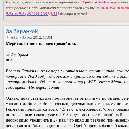
Не знаешь, чем заняться и как заработать?
Кризис
и
безденежье
порт
нашем порт
настроение? Найди вакансии и работу своей мечты на
9955599 (ЖМИ СЮДА!)
быстро и легко!
За баранкой.
Adm
» 05 окт 2012, 17:04
Меркель ставит на электромобили.
Власти Германии не намерены отказываться от планов, согла
которым в 2020 году по дорогам страны должен ездить 1 млн
электромобилей. Об этом заявила канцер ФРГ Ангела Меркель,
сообщает «Немецкая волна».
Однако пока статистика противоречат оптимизму политика: сейч
млн автомобилей с бензиновыми, дизельными и газовыми двига
Германии приходится всего 4,5 тыс. электрокаров. Чтобы реали
поставленные задачи, уже в 2013 году число электромобилей
необходимо увеличить в 27 раз, что вряд ли реально при нынеш
ценах: автомобиль среднего класса Opel Ampera в базовой комп