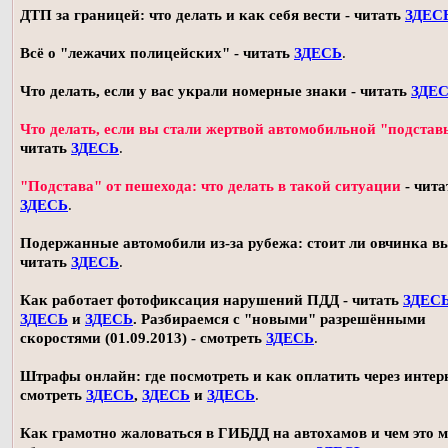
ДТП за границей: что делать и как себя вести - читать
ЗДЕС
Всё о "лежачих полицейских" - читать
ЗДЕСЬ
.
Что делать, если у вас украли номерные знаки - читать
ЗДЕ
Что делать, если вы стали жертвой автомобильной "подстав
читать
ЗДЕСЬ
.
"Подстава" от пешехода: что делать в такой ситуации
- чита
ЗДЕСЬ
.
Подержанные автомобили из-за рубежа: стоит ли овчинка в
читать
ЗДЕСЬ
.
Как работает фотофиксация нарушений ПДД - читать
ЗДЕС
ЗДЕСЬ
и
ЗДЕСЬ
. Разбираемся с "новыми" разрешёнными
скоростями (01.09.2013) - смотреть
ЗДЕСЬ
.
Штрафы онлайн: где посмотреть и как оплатить через интерн
смотреть
ЗДЕСЬ
,
ЗДЕСЬ
и
ЗДЕСЬ
.
Как грамотно жаловаться в ГИБДД на автохамов и чем это 