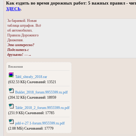
Как ездить во время дорожных работ: 5 важных правил - чи
ЗДЕСЬ
.
За баранкой. Новая
таблица штрафов. Всё
об автомобилях.
Правила Дорожного
Движения.
Это интересно?
Поделитесь с
друзьями!
—→
Вложения
Tabl_shtrafy_2018.rar
(632.53 КБ) Скачиваний: 13521
Buklet_2018_forum.9955599.ru.pdf
(204.32 КБ) Скачиваний: 18959
Table_2018_2_forum.9955599.ru.pdf
(251.9 КБ) Скачиваний: 17785
pdd-v-27.1-forum.9955599.ru.pdf
(2.08 МБ) Скачиваний: 17779