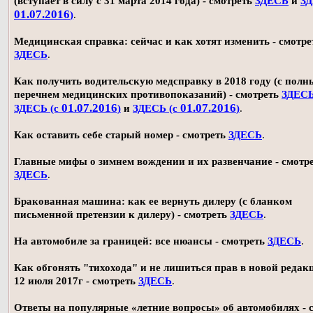
(вступает в силу с 31 марта 2014 года) - смотреть
ЗДЕСЬ
и
ЗД
01.07.2016
)
.
Медицинская справка: сейчас и как хотят изменить - смотре
ЗДЕСЬ
.
Как получить водительскую медсправку в 2018 году (с пол
перечнем медицинских противопоказаний) - смотреть
ЗДЕС
01.07.2016
01.07.2016
ЗДЕСЬ (с
)
и
ЗДЕСЬ (с
)
.
Как оставить себе старый номер - смотреть
ЗДЕСЬ
.
Главные мифы о зимнем вождении и их развенчание - смотр
ЗДЕСЬ
.
Бракованная машина: как ее вернуть дилеру (с бланком
письменной претензии к дилеру) - смотреть
ЗДЕСЬ
.
На автомобиле за границей: все нюансы - смотреть
ЗДЕСЬ
.
Как обгонять "тихохода" и не лишиться прав в новой редак
12 июля 2017г - смотреть
ЗДЕСЬ
.
Ответы на популярные «летние вопросы» об автомобилях - 