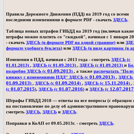
Правила Дорожного Движения (ПДД) на 2019 год со всеми
последними изменениями в формате PDF - скачать
ЗДЕСЬ
.
Таблица новых штрафов ГИБДД на 2019 год (включая какие
штрафы можно платить со "скидкой", начиная с 1 января 20
- скачать
ЗДЕСЬ (в формате PDF на одной странице)
или
ЗДЕ
формате удобного буклета)
или
ЗДЕСЬ (в виде картинок (в а
Изменения в ПДД, начиная с 2013 года - смотреть
ЗДЕСЬ (с
01.01.2013)
,
ЗДЕСЬ (с 01.09.2013)
,
ЗДЕСЬ (с 01.09.2013)
и
Бо
01.09.2013
подробно ЗДЕСЬ (с
)
, а также
распечатать "Поле
01.09.2013
книжку с изменениями ПДД" ЗДЕСЬ (с
)
,
ЗДЕСЬ 
01.09.2013
01.09.2014
15.11.2014
)
,
ЗДЕСЬ (с
)
,
ЗДЕСЬ (с
)
,
01.07.2015
01.07.2016
12.07.2017
(с
)
,
ЗДЕСЬ (с
)
и
ЗДЕСЬ (с
Штрафы ГИБДД 2018 — ответы на все вопросы (с образцом
на постановление по делу об административном правонаруш
смотреть
ЗДЕСЬ
,
ЗДЕСЬ
и
ЗДЕСЬ
.
Поправки в КоАП от 09.05.2013г. - смотреть
ЗДЕСЬ
.