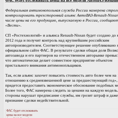
ФАС будет отслеживать цены на все модели АвтоВАЗ-Renault
Федеральная антимонопольная служба России намерена строг
контролировать трехсторонний альянс АвтоВАЗ-Renault-Nissan
числе цены на его продукцию, выпускаемую в России, сообщаю
«Вести».
СП «Ростехнологий» и альянса Renault-Nissan будет создано до 
2012 года и получит контроль над крупнейшим российским
автопроизводителем. Соответствующее решение опубликовано 
официальном сайте ФАС. В результате сделки общая доля Волжс
автозавода и его партнеров на отечественном авторынке превы
что автоматически делает совместное предприятие объектом
пристального внимания антимонопльщиков.
Так, если альянс захочет повысить стоимость авто более чем на
отношению к средневзвешенной цене за предшествующий год»,
придется предоставить экономическое обоснование подобных м
Более того, ФАС намерена следить за ценами на каждую модель.
стороны нарушат предписание службы, им грозит штраф и даже
признание сделки недействительной.
ФАС будет отслеживать
цены на все модели