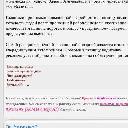
маленькая пятница»), далее идет четверг, вторник, понедельни
выходные дни.
Главными причинами повышенной аварийности в пятницу являе
усталость людей после прошедшей рабочей недели, увеличение
количества машин на дорогах и общее «праздничное» настроен
предвкушения выходных.
Самой распространенной «пятничной» аварией является столкн
впередиидущим автомобилем. Поэтому в пятницу водителям
рекомендуется обращать особое внимание на соблюдение диста
Пятница признана
самым аварийным днем.
Это интересно?
Поделитесь с
друзьями!
—→
Не знаешь, чем заняться и как заработать?
Кризис
и
безденежье
порт
нашем порт
настроение? Найди вакансии и работу своей мечты на
9955599 (ЖМИ СЮДА!)
быстро и легко!
За баранкой.