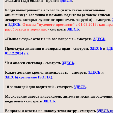
Экзамен ПДД онлайн - пройти
ЗДЕСЬ
.
Когда выветривается алкоголь (и что такое алкогольное
опьянение)? Табличка в помощь водителю (а также список
лекарств, которые лучше не принимать за рулём) - смотреть
и
ЗДЕСЬ
.
Отмена "нулевого промилле" с 01.09.2013: как пр
разобраться в терминах
- смотреть
ЗДЕСЬ
.
«Пьяная езда»: ответы на все вопросы - смотреть
ЗДЕСЬ
.
Процедура лишения и возврата прав - смотреть
ЗДЕСЬ
и
ЗДЕ
01.12.2014 г.)
.
Чем опасен снегопад - смотреть
ЗДЕСЬ
.
Какие детские кресла использовать - смотреть
ЗДЕСЬ
и
ЗДЕСЬ(крепление ISOFIX)
.
10 заповедей для водителей - смотреть
ЗДЕСЬ
.
Московские адреса видеокамер, автоматически штрафующи
водителей - смотреть
ЗДЕСЬ
.
Вопросы и ответы по новому техосмотру - смотреть
ЗДЕСЬ (