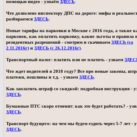
помощью видео - узнаём
ЗДЕСЬ
.
Что дозволено инспектору ДПС на дороге: мифы и реальност
разбираемся
ЗДЕСЬ
.
Новые тарифы на парковки в Москве с 2016 года, а также 
парковок, как оплатить парковку, какие льготы и правила
резидентных разрешений - смотрим и скачиваем
ЗДЕСЬ (со
2.11.2016г)
и
ЗДЕСЬ (с 26.12.2016г)
.
Транспортный налог: платить или не платить - узнаем
ЗДЕС
Что ждет водителей в 2018 году? Все про новые законы, шт
платежи, пошлины и т.д. - узнаем
ЗДЕСЬ
.
Как заплатить штраф со скидкой: подробная инструкция - у
ЗДЕСЬ
.
Бумажные ПТС скоро отменят: как это будет работать? - уз
ЗДЕСЬ
.
Транспорт будущего: на чем мы будем ездить через 5-7 лет - 
ЗДЕСЬ
.