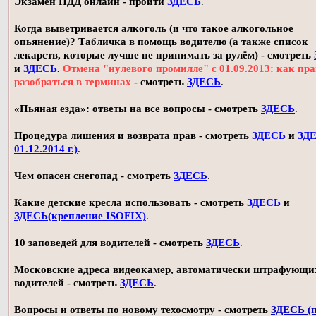
Экзамен ПДД онлайн - пройти
ЗДЕСЬ
.
Когда выветривается алкоголь (и что такое алкогольное
опьянение)? Табличка в помощь водителю (а также список
лекарств, которые лучше не принимать за рулём) - смотреть
и
ЗДЕСЬ
.
Отмена "нулевого промилле" с 01.09.2013: как пр
разобраться в терминах
- смотреть
ЗДЕСЬ
.
«Пьяная езда»: ответы на все вопросы - смотреть
ЗДЕСЬ
.
Процедура лишения и возврата прав - смотреть
ЗДЕСЬ
и
ЗДЕ
01.12.2014 г.)
.
Чем опасен снегопад - смотреть
ЗДЕСЬ
.
Какие детские кресла использовать - смотреть
ЗДЕСЬ
и
ЗДЕСЬ(крепление ISOFIX)
.
10 заповедей для водителей - смотреть
ЗДЕСЬ
.
Московские адреса видеокамер, автоматически штрафующи
водителей - смотреть
ЗДЕСЬ
.
Вопросы и ответы по новому техосмотру - смотреть
ЗДЕСЬ (