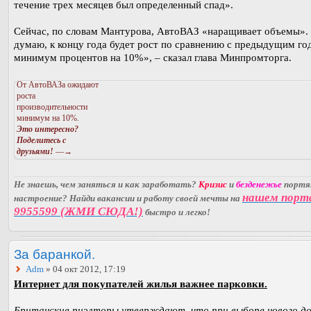
течение трех месяцев был определенный спад».
Сейчас, по словам Мантурова, АвтоВАЗ «наращивает объемы».
думаю, к концу года будет рост по сравнению с предыдущим го
минимум процентов на 10%», – сказал глава Минпромторга.
От АвтоВАЗа ожидают
роста
производительности
минимум на 10%.
Это интересно?
Поделитесь с
друзьями!
—→
Не знаешь, чем заняться и как заработать?
Кризис
и
безденежье
порт
нашем порт
настроение? Найди вакансии и работу своей мечты на
9955599 (ЖМИ СЮДА!)
быстро и легко!
За баранкой.
Adm
» 04 окт 2012, 17:19
Интернет для покупателей жилья важнее парковки.
Британские риэлторы утверждают, что при выборе нового до