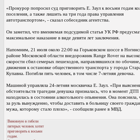
«Прокурор попросил суд приговорить Е. Заул к восьми годам ко
поселения, а также лишить на три года права управления
автотранспортом», - сказал собеседник агентства.
Он заметил, что вменяемая подсудимой статья УК РФ предусма
максимальное наказание в виде девяти лет заключения.
Напомним, 21 июля около 22:00 на Горьковском шоссе в Ногин
районе Московской области внедорожник Range Rover на высок
скорости сбил семерых пешеходов, направлявшихся по обочине,
движения к остановке общественного транспорта у города Стар
Купавна. Погибли пять человек, в том числе 7-летняя девочка.
Машиной управляла 24-летняя москвичка Е. Заул. «При выяснен
обстоятельств трагедии девушка призналась, что в момент ДТП
находилась в состоянии алкогольного опьянения. Она пояснила, 
за руль вынужденно, чтобы доставить в больницу своего гражда
мужа, которому стало плохо», - сообщили ранее в МВД.
Виновную в гибели
пятерых человек хотят
приговорить к восьми
годам.