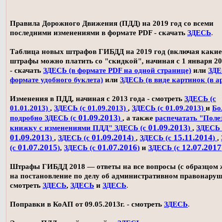
Правила Дорожного Движения (ПДД) на 2019 год со всеми
последними изменениями в формате PDF - скачать
ЗДЕСЬ
.
Таблица новых штрафов ГИБДД на 2019 год (включая какие
штрафы можно платить со "скидкой", начиная с 1 января 20
- скачать
ЗДЕСЬ (в формате PDF на одной странице)
или
ЗДЕ
формате удобного буклета)
или
ЗДЕСЬ (в виде картинок (в а
Изменения в ПДД, начиная с 2013 года - смотреть
ЗДЕСЬ (с
01.01.2013)
,
ЗДЕСЬ (с 01.09.2013)
,
ЗДЕСЬ (с 01.09.2013)
и
Бо
01.09.2013
подробно ЗДЕСЬ (с
)
, а также
распечатать "Поле
01.09.2013
книжку с изменениями ПДД" ЗДЕСЬ (с
)
,
ЗДЕСЬ 
01.09.2013
01.09.2014
15.11.2014
)
,
ЗДЕСЬ (с
)
,
ЗДЕСЬ (с
)
,
01.07.2015
01.07.2016
12.07.2017
(с
)
,
ЗДЕСЬ (с
)
и
ЗДЕСЬ (с
Штрафы ГИБДД 2018 — ответы на все вопросы (с образцом
на постановление по делу об административном правонаруш
смотреть
ЗДЕСЬ
,
ЗДЕСЬ
и
ЗДЕСЬ
.
Поправки в КоАП от 09.05.2013г. - смотреть
ЗДЕСЬ
.