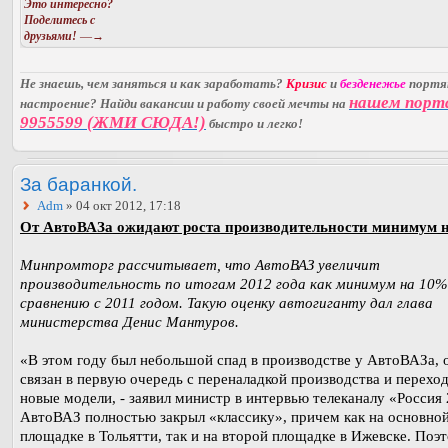
Это интересно?
Поделитесь с
друзьями!
—→
Не знаешь, чем заняться и как заработать?
Кризис
и
безденежье
порт
нашем порт
настроение? Найди вакансии и работу своей мечты на
9955599 (ЖМИ СЮДА!)
быстро и легко!
За баранкой.
Adm
» 04 окт 2012, 17:18
От АвтоВАЗа ожидают роста производительности минимум 
Минпромторг рассчитывает, что АвтоВАЗ увеличит
производительность по итогам 2012 года как минимум на 10%
сравнению с 2011 годом. Такую оценку автогиганту дал глава
министерства Денис Мантуров.
«В этом году был небольшой спад в производстве у АвтоВАЗа, 
связан в первую очередь с переналадкой производства и перехо
новые модели, - заявил министр в интервью телеканалу «Россия 
АвтоВАЗ полностью закрыл «классику», причем как на основно
площадке в Тольятти, так и на второй площадке в Ижевске. Поэ