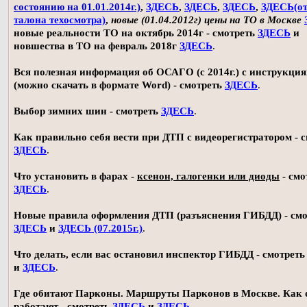
состоянию на 01.01.2014г.)
,
ЗДЕСЬ
,
ЗДЕСЬ
,
ЗДЕСЬ
,
ЗДЕСЬ(о
талона техосмотра)
,
новые (01.04.2012г) цены на ТО в Москве
новые реальности ТО на октябрь 2014г - смотреть
ЗДЕСЬ
и
новшества в ТО на февраль 2018г
ЗДЕСЬ
.
Вся полезная информация об ОСАГО (с 2014г.) с инструкци
(можно скачать в формате Word) - смотреть
ЗДЕСЬ
.
Выбор зимних шин - смотреть
ЗДЕСЬ
.
Как правильно себя вести при ДТП с видеорегистратором - 
ЗДЕСЬ
.
Что установить в фарах -
ксенон, галогенки или диоды
- смо
ЗДЕСЬ
.
Новые правила оформления ДТП (разъяснения ГИБДД) - смо
ЗДЕСЬ
и
ЗДЕСЬ (07.2015г.)
.
Что делать, если вас остановил инспектор ГИБДД - смотрет
и
ЗДЕСЬ
.
Где обитают Парконы. Маршруты Парконов в Москве. Как 
работают - смотреть
ЗДЕСЬ
и
ЗДЕСЬ
.