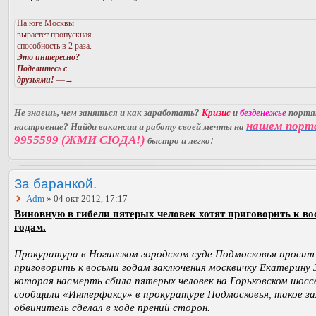
На юге Москвы
вырастет пропускная
способность в 2 раза.
Это интересно?
Поделитесь с
друзьями!
—→
Не знаешь, чем заняться и как заработать?
Кризис
и
безденежье
порт
нашем порт
настроение? Найди вакансии и работу своей мечты на
9955599 (ЖМИ СЮДА!)
быстро и легко!
За баранкой.
Adm
» 04 окт 2012, 17:17
Виновную в гибели пятерых человек хотят приговорить к в
годам.
Прокуратура в Ногинском городском суде Подмосковья просит
приговорить к восьми годам заключения москвичку Екатерину З
которая насмерть сбила пятерых человек на Горьковском шосс
сообщили «Интерфаксу» в прокуратуре Подмосковья, такое за
обвинитель сделал в ходе прений сторон.