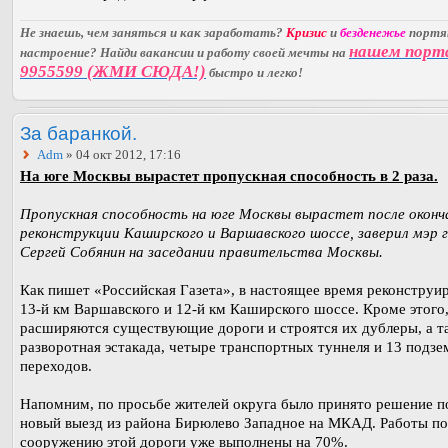
Не знаешь, чем заняться и как заработать?
Кризис
и
безденежье
порт
нашем порт
настроение? Найди вакансии и работу своей мечты на
9955599 (ЖМИ СЮДА!)
быстро и легко!
За баранкой.
Adm
» 04 окт 2012, 17:16
На юге Москвы вырастет пропускная способность в 2 раза.
Пропускная способность на юге Москвы вырастет после оконч
реконструкции Каширского и Варшавского шоссе, заверил мэр 
Сергей Собянин на заседании правительства Москвы.
Как пишет «Российская Газета», в настоящее время реконструи
13-й км Варшавского и 12-й км Каширского шоссе. Кроме этого
расширяются существующие дороги и строятся их дублеры, а т
разворотная эстакада, четыре транспортных туннеля и 13 подз
переходов.
Напомним, по просьбе жителей округа было принято решение п
новый выезд из района Бирюлево Западное на МКАД. Работы по
сооружению этой дороги уже выполнены на 70%.