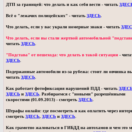
ДТП за границей: что делать и как себя вести - читать
ЗДЕС
Всё о "лежачих полицейских" - читать
ЗДЕСЬ
.
Что делать, если у вас украли номерные знаки - читать
ЗДЕ
Что делать, если вы стали жертвой автомобильной "подстав
читать
ЗДЕСЬ
.
"Подстава" от пешехода: что делать в такой ситуации
- чита
ЗДЕСЬ
.
Подержанные автомобили из-за рубежа: стоит ли овчинка в
читать
ЗДЕСЬ
.
Как работает фотофиксация нарушений ПДД - читать
ЗДЕС
ЗДЕСЬ
и
ЗДЕСЬ
. Разбираемся с "новыми" разрешёнными
скоростями (01.09.2013) - смотреть
ЗДЕСЬ
.
Штрафы онлайн: где посмотреть и как оплатить через интерн
смотреть
ЗДЕСЬ
,
ЗДЕСЬ
и
ЗДЕСЬ
.
Как грамотно жаловаться в ГИБДД на автохамов и чем это 