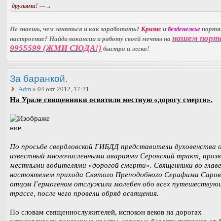
друзьями!
—→
Не знаешь, чем заняться и как заработать?
Кризис
и
безденежье
порт
нашем порт
настроение? Найди вакансии и работу своей мечты на
9955599 (ЖМИ СЮДА!)
быстро и легко!
За баранкой.
Adm
» 04 окт 2012, 17:21
На Урале священники освятили местную «дорогу смерти».
По просьбе свердловской ГИБДД представители духовенства 
известный многочисленными авариями Серовский тракт, проз
местными водителями «дорогой смерти». Священники во главе
настоятелем прихода Святого Преподобного Серафима Саров
отцом Гермогеном отслужили молебен обо всех путешествую
трассе, после чего провели обряд освящения.
По словам священнослужителей, испокон веков на дорогах