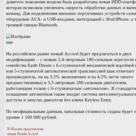
девятого поколения модели была разработана новая HDD-платф
которая позволила увеличить скорость обработки данных и вып
команд. Для подключения внешних портативных устройств сало
оборудован AUX- и USB-входами, интеграцией с iPod/iPhone, а 
громкой связью Bluetooth.
На российском рынке новый Accord будет предлагаться в двух
модификациях – с новым 2,4-литровым 180-сильным агрегатом 
семейства Earth Dream с 6-ступенчатой механической коробкой 
или 5-ступенчатой автоматической трансмиссией (как отмечает
производитель, он на 3,5% экономичнее и на 4,5% легче своего
предшественника) и 3,5-литровым 280-сильным двигателем,
работающим только с 6-ступенчатым «автоматом». В стандарт
оснащение автомобиля также входит система интеллектуальног
доступа и запуска двигателя без ключа Keyless Entry.
По неофициальным данным, начальная стоимость седана будет 
уровне 1 100 000 рублей.
В Москве представлена
новая Honda Accord.