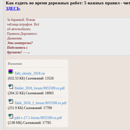
Как ездить во время дорожных работ: 5 важных правил - чи
ЗДЕСЬ
.
За баранкой. Новая
таблица штрафов. Всё
об автомобилях.
Правила Дорожного
Движения.
Это интересно?
Поделитесь с
друзьями!
—→
Вложения
Tabl_shtrafy_2018.rar
(632.53 КБ) Скачиваний: 13526
Buklet_2018_forum.9955599.ru.pdf
(204.32 КБ) Скачиваний: 18965
Table_2018_2_forum.9955599.ru.pdf
(251.9 КБ) Скачиваний: 17789
pdd-v-27.1-forum.9955599.ru.pdf
(2.08 МБ) Скачиваний: 17785