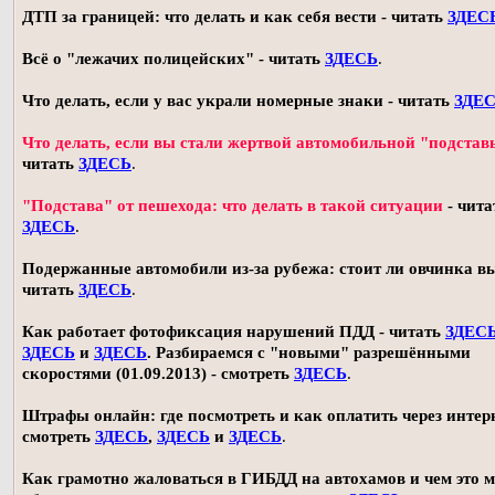
ДТП за границей: что делать и как себя вести - читать
ЗДЕС
Всё о "лежачих полицейских" - читать
ЗДЕСЬ
.
Что делать, если у вас украли номерные знаки - читать
ЗДЕ
Что делать, если вы стали жертвой автомобильной "подстав
читать
ЗДЕСЬ
.
"Подстава" от пешехода: что делать в такой ситуации
- чита
ЗДЕСЬ
.
Подержанные автомобили из-за рубежа: стоит ли овчинка в
читать
ЗДЕСЬ
.
Как работает фотофиксация нарушений ПДД - читать
ЗДЕС
ЗДЕСЬ
и
ЗДЕСЬ
. Разбираемся с "новыми" разрешёнными
скоростями (01.09.2013) - смотреть
ЗДЕСЬ
.
Штрафы онлайн: где посмотреть и как оплатить через интерн
смотреть
ЗДЕСЬ
,
ЗДЕСЬ
и
ЗДЕСЬ
.
Как грамотно жаловаться в ГИБДД на автохамов и чем это 