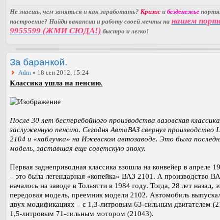
Не знаешь, чем заняться и как заработать?
Кризис
и
безденежье
порт
нашем порт
настроение? Найди вакансии и работу своей мечты на
9955599 (ЖМИ СЮДА!)
быстро и легко!
За баранкой.
Adm
» 18 сен 2012, 15:24
Классика ушла на пенсию.
После 30 лет бесперебойного производства вазовская классика
заслуженную пенсию. Сегодня АвтоВАЗ свернул производство 
2104 и «каблучка» на Ижевском автозаводе. Это была последн
модель, заставшая еще советскую эпоху.
Первая заднеприводная классика взошла на конвейер в апреле 1
– это была легендарная «копейка» ВАЗ 2101. А производство В
началось на заводе в Тольятти в 1984 году. Тогда, 28 лет назад, 
передовая модель, преемник модели 2102. Автомобиль выпускал
двух модификациях – с 1,3-литровым 63-сильным двигателем (2
1,5-литровым 71-сильным мотором (21043).