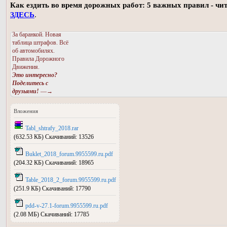
Как ездить во время дорожных работ: 5 важных правил - чи
ЗДЕСЬ
.
За баранкой. Новая
таблица штрафов. Всё
об автомобилях.
Правила Дорожного
Движения.
Это интересно?
Поделитесь с
друзьями!
—→
Вложения
Tabl_shtrafy_2018.rar
(632.53 КБ) Скачиваний: 13526
Buklet_2018_forum.9955599.ru.pdf
(204.32 КБ) Скачиваний: 18965
Table_2018_2_forum.9955599.ru.pdf
(251.9 КБ) Скачиваний: 17790
pdd-v-27.1-forum.9955599.ru.pdf
(2.08 МБ) Скачиваний: 17785