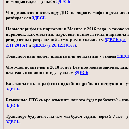
помощью видео - узнаём
ЗДЕСЬ
.
Что дозволено инспектору ДПС на дороге: мифы и реальност
разбираемся
ЗДЕСЬ
.
Новые тарифы на парковки в Москве с 2016 года, а также 
парковок, как оплатить парковку, какие льготы и правила
резидентных разрешений - смотрим и скачиваем
ЗДЕСЬ (со
2.11.2016г)
и
ЗДЕСЬ (с 26.12.2016г)
.
Транспортный налог: платить или не платить - узнаем
ЗДЕС
Что ждет водителей в 2018 году? Все про новые законы, шт
платежи, пошлины и т.д. - узнаем
ЗДЕСЬ
.
Как заплатить штраф со скидкой: подробная инструкция - у
ЗДЕСЬ
.
Бумажные ПТС скоро отменят: как это будет работать? - уз
ЗДЕСЬ
.
Транспорт будущего: на чем мы будем ездить через 5-7 лет - 
ЗДЕСЬ
.