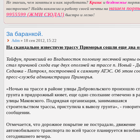
Не знаешь, чем заняться и как заработать?
Кризис
и
безденежье
порт
нашем порт
настроение? Найди вакансии и работу своей мечты на
9955599 (ЖМИ СЮДА!)
быстро и легко!
За баранкой.
Adm
» 18 сен 2012, 15:22
На скандально известную трассу Приморья сошли еще два о
Тайфун, принесший во Владивосток половину месячной нормы о
стал причиной схода еще двух оползней на трассе п. Новый - Д
Седанка - Патрокл, построенной к саммиту АТЭС. Об этом с
пресс-служба администрации Приморья.
«Ночью на трассе в районе улицы Добровольского произошло с
грунта в придорожный кювет, еще одно сползание отмечено в р
улицы Маковского. Подрядная организация, занимавшаяся
строительством трассы, приступила к вывозу грунта», - говорит
сообщении.
Отмечается, что дорожное покрытие не пострадало, движение
автомобильного транспорта по всей трассе планируется возобн
сегодняшнего вечера.