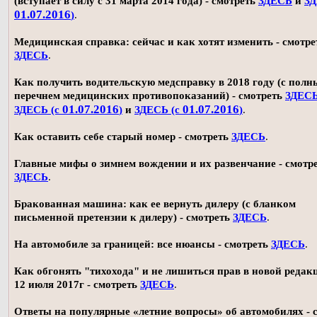
(вступает в силу с 31 марта 2014 года) - смотреть
ЗДЕСЬ
и
ЗД
01.07.2016
)
.
Медицинская справка: сейчас и как хотят изменить - смотре
ЗДЕСЬ
.
Как получить водительскую медсправку в 2018 году (с пол
перечнем медицинских противопоказаний) - смотреть
ЗДЕС
01.07.2016
01.07.2016
ЗДЕСЬ (с
)
и
ЗДЕСЬ (с
)
.
Как оставить себе старый номер - смотреть
ЗДЕСЬ
.
Главные мифы о зимнем вождении и их развенчание - смотр
ЗДЕСЬ
.
Бракованная машина: как ее вернуть дилеру (с бланком
письменной претензии к дилеру) - смотреть
ЗДЕСЬ
.
На автомобиле за границей: все нюансы - смотреть
ЗДЕСЬ
.
Как обгонять "тихохода" и не лишиться прав в новой редак
12 июля 2017г - смотреть
ЗДЕСЬ
.
Ответы на популярные «летние вопросы» об автомобилях - 