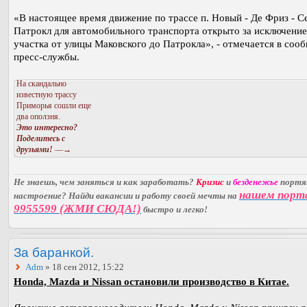
«В настоящее время движение по трассе п. Новый - Де Фриз - Се
Патрокл для автомобильного транспорта открыто за исключени
участка от улицы Маковского до Патрокла», - отмечается в соо
пресс-службы.
На скандально
известную трассу
Приморья сошли еще
два оползня.
Это интересно?
Поделитесь с
друзьями!
—→
Не знаешь, чем заняться и как заработать?
Кризис
и
безденежье
порт
нашем порт
настроение? Найди вакансии и работу своей мечты на
9955599 (ЖМИ СЮДА!)
быстро и легко!
За баранкой.
Adm
» 18 сен 2012, 15:22
Honda, Mazda и Nissan остановили производство в Китае.