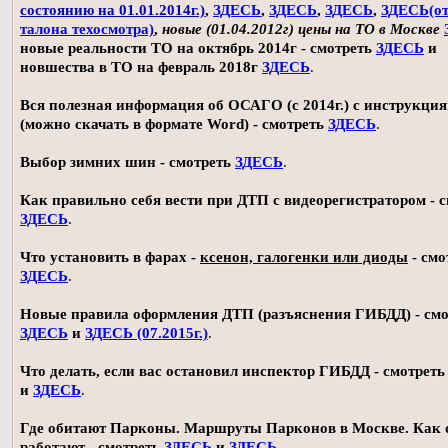
состоянию на 01.01.2014г.)
,
ЗДЕСЬ
,
ЗДЕСЬ
,
ЗДЕСЬ
,
ЗДЕСЬ(о
талона техосмотра)
,
новые (01.04.2012г) цены на ТО в Москве
новые реальности ТО на октябрь 2014г - смотреть
ЗДЕСЬ
и
новшества в ТО на февраль 2018г
ЗДЕСЬ
.
Вся полезная информация об ОСАГО (с 2014г.) с инструкци
(можно скачать в формате Word) - смотреть
ЗДЕСЬ
.
Выбор зимних шин - смотреть
ЗДЕСЬ
.
Как правильно себя вести при ДТП с видеорегистратором - 
ЗДЕСЬ
.
Что установить в фарах -
ксенон, галогенки или диоды
- смо
ЗДЕСЬ
.
Новые правила оформления ДТП (разъяснения ГИБДД) - смо
ЗДЕСЬ
и
ЗДЕСЬ (07.2015г.)
.
Что делать, если вас остановил инспектор ГИБДД - смотрет
и
ЗДЕСЬ
.
Где обитают Парконы. Маршруты Парконов в Москве. Как 
работают - смотреть
ЗДЕСЬ
и
ЗДЕСЬ
.