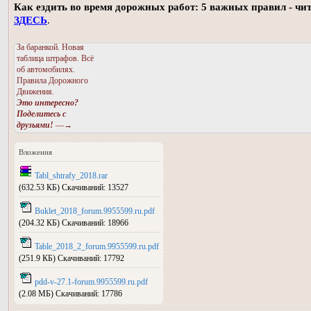
Как ездить во время дорожных работ: 5 важных правил - чи
ЗДЕСЬ
.
За баранкой. Новая
таблица штрафов. Всё
об автомобилях.
Правила Дорожного
Движения.
Это интересно?
Поделитесь с
друзьями!
—→
Вложения
Tabl_shtrafy_2018.rar
(632.53 КБ) Скачиваний: 13527
Buklet_2018_forum.9955599.ru.pdf
(204.32 КБ) Скачиваний: 18966
Table_2018_2_forum.9955599.ru.pdf
(251.9 КБ) Скачиваний: 17792
pdd-v-27.1-forum.9955599.ru.pdf
(2.08 МБ) Скачиваний: 17786