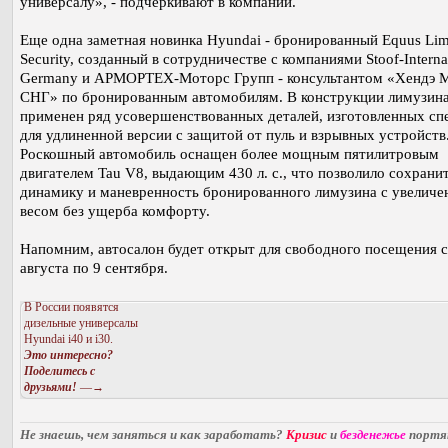
универсалу», - подчеркивают в компании.
Еще одна заметная новинка Hyundai - бронированный Equus Lim
Security, созданный в сотрудничестве с компаниями Stoof-Interna
Germany и АРМОРТЕХ-Моторс Групп - консультантом «Хендэ 
СНГ» по бронированным автомобилям. В конструкции лимузин
применен ряд усовершенствованных деталей, изготовленных сп
для удлиненной версии с защитой от пуль и взрывных устройств
Роскошный автомобиль оснащен более мощным пятилитровым
двигателем Tau V8, выдающим 430 л. с., что позволило сохрани
динамику и маневренность бронированного лимузина с увелич
весом без ущерба комфорту.
Напомним, автосалон будет открыт для свободного посещения с
августа по 9 сентября.
В России появятся
дизельные универсалы
Hyundai i40 и i30.
Это интересно?
Поделитесь с
друзьями!
—→
Не знаешь, чем заняться и как заработать?
Кризис
и
безденежье
порт