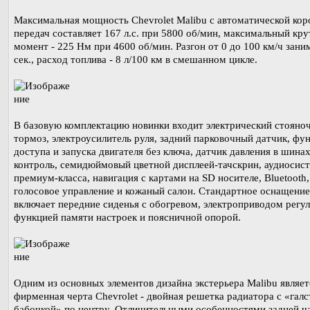
Максимальная мощность Chevrolet Malibu с автоматической кор
передач составляет 167 л.с. при 5800 об/мин, максимальный кр
момент - 225 Нм при 4600 об/мин. Разгон от 0 до 100 км/ч зани
сек., расход топлива - 8 л/100 км в смешанном цикле.
В базовую комплектацию новинки входит электрический стояно
тормоз, электроусилитель руля, задний парковочный датчик, фу
доступа и запуска двигателя без ключа, датчик давления в шинах
контроль, семидюймовый цветной дисплеей-тачскрин, аудиосис
премиум-класса, навигация с картами на SD носителе, Bluetooth,
голосовое управление и кожаный салон. Стандартное оснащение
включает передние сиденья с обогревом, электроприводом регу
функцией памяти настроек и поясничной опорой.
Одним из основных элементов дизайна экстерьера Malibu являет
фирменная черта Chevrolet - двойная решетка радиатора с «галс
бабочкой» по центру. Отличительными особенностями задней ч