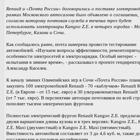
Renault и «Почта России» договорились о поставке электромо
рамках Московского автосалона было объявлено о соглашении,
согласно которому почтовая служба в течение трех будет
использовать электрокары Kangoo Z.E. в четырех городах - Мо
Петербурге, Казани и Сочи.
Как сообщалось ранее, почта намерена провести тестирование
автомобилей. «Изучаем вопросы эффективности, ремонтоприго
особенности электросетей и электрозарядки. Особый интерес -
испытания в зимнее время», - рассказывал о проекте гендирек
Александр Киселев.
К началу зимних Олимпийских игр в Сочи «Почта России» план
закупить 100 электромобилей Renault - 70 «каблучков» Renault 
Z.E. (в Европе - от 15 тыс. евро) и 30 ультракомпактных Renault
(от 7 тыс. евро). В перспективе автопарк почтовиков по всей ст
пополнят тысячи электрических фургонов
Полностью электрический фургон Renault Kangoo Z.E. предлагае
двумя вариантами длины кузова и в трех версиях: Kangoo Z.E.,
Z.E. Maxi (двухместный) и Kangoo Z.E. Maxi (пятиместный).
Вместимость автомобиля составляет от 3 до 4,6 куб. м, также 
пассажирские и грузовые модификации.