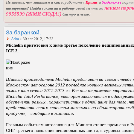
Не знаешь, чем заняться и как заработать?
Кризис
и
безденежье
порт
нашем порт
настроение? Найди вакансии и работу своей мечты на
9955599 (ЖМИ СЮДА!)
быстро и легко!
За баранкой.
Adm
» 30 авг 2012, 17:23
Michelin приготовил к зиме третье поколение нешипованны
ICE 3.
Шинный производитель Michelin представит на своем стенде 
Московском автосалоне 2012 последние новинки легковых летни
зимних шин сезона 2012-2013 гг. Все они отражают стратеги
Michelin Total Performance, «которая заключается в одновреме
обеспечении разных.. характеристик в одной шине для того, ч
предоставить своим клиентам максимально сбалансированный
продукт», - сообщили в компании.
Главным событием автосалона для Мишлен станет премьера в Р
СНГ третьего поколения нешипованных шин для суровых зимни