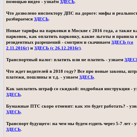
помощью видео - узнаём
ЗДЕСЬ
.
Что дозволено инспектору ДПС на дороге: мифы и реальност
разбираемся
ЗДЕСЬ
.
Новые тарифы на парковки в Москве с 2016 года, а также 
парковок, как оплатить парковку, какие льготы и правила
резидентных разрешений - смотрим и скачиваем
ЗДЕСЬ (со
2.11.2016г)
и
ЗДЕСЬ (с 26.12.2016г)
.
Транспортный налог: платить или не платить - узнаем
ЗДЕС
Что ждет водителей в 2018 году? Все про новые законы, шт
платежи, пошлины и т.д. - узнаем
ЗДЕСЬ
.
Как заплатить штраф со скидкой: подробная инструкция - у
ЗДЕСЬ
.
Бумажные ПТС скоро отменят: как это будет работать? - уз
ЗДЕСЬ
.
Транспорт будущего: на чем мы будем ездить через 5-7 лет - 
ЗДЕСЬ
.