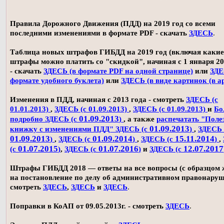
Правила Дорожного Движения (ПДД) на 2019 год со всеми
последними изменениями в формате PDF - скачать
ЗДЕСЬ
.
Таблица новых штрафов ГИБДД на 2019 год (включая какие
штрафы можно платить со "скидкой", начиная с 1 января 20
- скачать
ЗДЕСЬ (в формате PDF на одной странице)
или
ЗДЕ
формате удобного буклета)
или
ЗДЕСЬ (в виде картинок (в а
Изменения в ПДД, начиная с 2013 года - смотреть
ЗДЕСЬ (с
01.01.2013)
,
ЗДЕСЬ (с 01.09.2013)
,
ЗДЕСЬ (с 01.09.2013)
и
Бо
01.09.2013
подробно ЗДЕСЬ (с
)
, а также
распечатать "Поле
01.09.2013
книжку с изменениями ПДД" ЗДЕСЬ (с
)
,
ЗДЕСЬ 
01.09.2013
01.09.2014
15.11.2014
)
,
ЗДЕСЬ (с
)
,
ЗДЕСЬ (с
)
,
01.07.2015
01.07.2016
12.07.2017
(с
)
,
ЗДЕСЬ (с
)
и
ЗДЕСЬ (с
Штрафы ГИБДД 2018 — ответы на все вопросы (с образцом
на постановление по делу об административном правонаруш
смотреть
ЗДЕСЬ
,
ЗДЕСЬ
и
ЗДЕСЬ
.
Поправки в КоАП от 09.05.2013г. - смотреть
ЗДЕСЬ
.