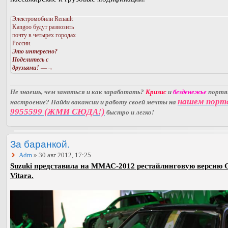
Электромобили Renault
Kangoo будут развозить
почту в четырех городах
России.
Это интересно?
Поделитесь с
друзьями!
—→
Не знаешь, чем заняться и как заработать?
Кризис
и
безденежье
порт
нашем порт
настроение? Найди вакансии и работу своей мечты на
9955599 (ЖМИ СЮДА!)
быстро и легко!
За баранкой.
Adm
» 30 авг 2012, 17:25
Suzuki представила на ММАС-2012 рестайлинговую версию 
Vitara.