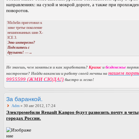
направлениях: на сухой и мокрой дороге, а также при прохожде
поворотов.
Michelin приготовил к
зиме третье поколение
нешипованных шин X-
ICE 3.
Это интересно?
Поделитесь с
друзьями!
—→
Не знаешь, чем заняться и как заработать?
Кризис
и
безденежье
порт
нашем порт
настроение? Найди вакансии и работу своей мечты на
9955599 (ЖМИ СЮДА!)
быстро и легко!
За баранкой.
Adm
» 30 авг 2012, 17:24
Электромобили Renault Kangoo будут развозить почту в четы
городах России.