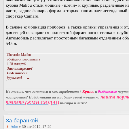
кузова Malibu стали мощные «плечи» и крупные, разделенные н
части, задние фонари, форма которых напоминает легендарный
спорткар Camaro.
В салоне комбинация приборов, а также органы управления и от
для вещей освещаются подсветкой фирменного оттенка «голубо
Автомобиль располагает просторным багажным отделением об
545 л.
Chevrolet Malibu
обойдется россиянам в
1,28 млн руб.
Это интересно?
Поделитесь с
друзьями!
—→
Не знаешь, чем заняться и как заработать?
Кризис
и
безденежье
порт
нашем порт
настроение? Найди вакансии и работу своей мечты на
9955599 (ЖМИ СЮДА!)
быстро и легко!
За баранкой.
Adm
» 30 авг 2012, 17:29