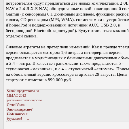
потребителям будут предлагаться две новых комплектации. 2.0L
NAV и 2.4 JLX-E NAV, оборудованные новой навигационной си
Garmin (с сенсорным 6,1 дюймовым дисплеем, функцией распоз
голоса, CD-ресивером (MP3, WMA), совместимым с устройства
iPhone/iPod и поддерживающим источники AUX, USB 2.0, и
беспроводной Bluetooth-гарнитурой). Будут отличаться кожаной
отделкой салона.
Силовые агрегаты не претерпели изменений. Как и прежде трех
версия оснащается мотором 1,6 литра, а пятидверная версия
предлагается в модификациях с бензиновыми двигателями объе
и 2,4 – литра. В качестве трансмиссии также предлагаются 5 -
ступенчатая «механика», и с 4 – ступенчатый «автомат». Прием
на обновленный версию кроссовера стартовал 29 августа. Цены
стартуют с отметки в 899 000 руб.
Suzuki представила на
ММАС-2012
рестайлинговую версию
Grand Vitara.
Это интересно?
Поделитесь с
друзьями!
—→