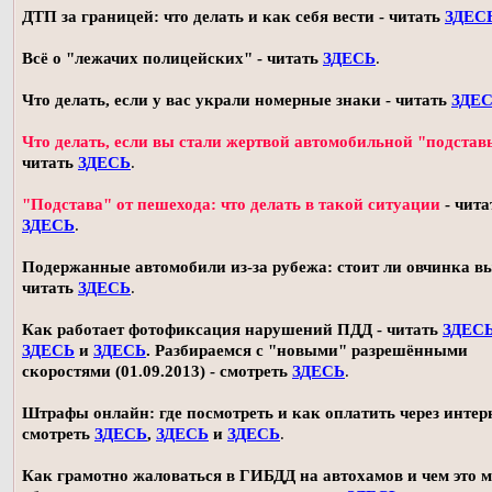
ДТП за границей: что делать и как себя вести - читать
ЗДЕС
Всё о "лежачих полицейских" - читать
ЗДЕСЬ
.
Что делать, если у вас украли номерные знаки - читать
ЗДЕ
Что делать, если вы стали жертвой автомобильной "подстав
читать
ЗДЕСЬ
.
"Подстава" от пешехода: что делать в такой ситуации
- чита
ЗДЕСЬ
.
Подержанные автомобили из-за рубежа: стоит ли овчинка в
читать
ЗДЕСЬ
.
Как работает фотофиксация нарушений ПДД - читать
ЗДЕС
ЗДЕСЬ
и
ЗДЕСЬ
. Разбираемся с "новыми" разрешёнными
скоростями (01.09.2013) - смотреть
ЗДЕСЬ
.
Штрафы онлайн: где посмотреть и как оплатить через интерн
смотреть
ЗДЕСЬ
,
ЗДЕСЬ
и
ЗДЕСЬ
.
Как грамотно жаловаться в ГИБДД на автохамов и чем это 