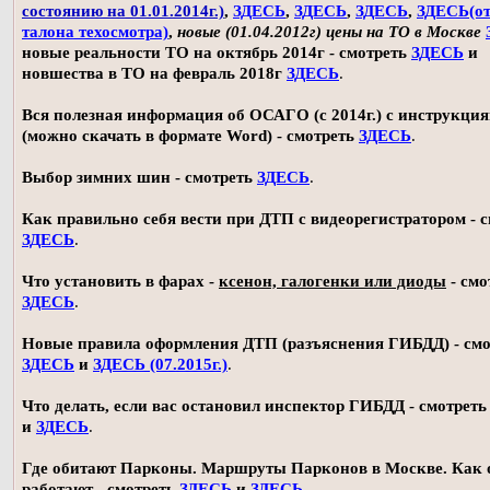
состоянию на 01.01.2014г.)
,
ЗДЕСЬ
,
ЗДЕСЬ
,
ЗДЕСЬ
,
ЗДЕСЬ(о
талона техосмотра)
,
новые (01.04.2012г) цены на ТО в Москве
новые реальности ТО на октябрь 2014г - смотреть
ЗДЕСЬ
и
новшества в ТО на февраль 2018г
ЗДЕСЬ
.
Вся полезная информация об ОСАГО (с 2014г.) с инструкци
(можно скачать в формате Word) - смотреть
ЗДЕСЬ
.
Выбор зимних шин - смотреть
ЗДЕСЬ
.
Как правильно себя вести при ДТП с видеорегистратором - 
ЗДЕСЬ
.
Что установить в фарах -
ксенон, галогенки или диоды
- смо
ЗДЕСЬ
.
Новые правила оформления ДТП (разъяснения ГИБДД) - смо
ЗДЕСЬ
и
ЗДЕСЬ (07.2015г.)
.
Что делать, если вас остановил инспектор ГИБДД - смотрет
и
ЗДЕСЬ
.
Где обитают Парконы. Маршруты Парконов в Москве. Как 
работают - смотреть
ЗДЕСЬ
и
ЗДЕСЬ
.