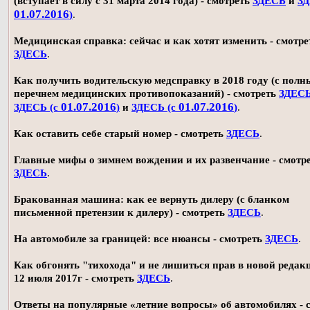
(вступает в силу с 31 марта 2014 года) - смотреть
ЗДЕСЬ
и
ЗД
01.07.2016
)
.
Медицинская справка: сейчас и как хотят изменить - смотре
ЗДЕСЬ
.
Как получить водительскую медсправку в 2018 году (с пол
перечнем медицинских противопоказаний) - смотреть
ЗДЕС
01.07.2016
01.07.2016
ЗДЕСЬ (с
)
и
ЗДЕСЬ (с
)
.
Как оставить себе старый номер - смотреть
ЗДЕСЬ
.
Главные мифы о зимнем вождении и их развенчание - смотр
ЗДЕСЬ
.
Бракованная машина: как ее вернуть дилеру (с бланком
письменной претензии к дилеру) - смотреть
ЗДЕСЬ
.
На автомобиле за границей: все нюансы - смотреть
ЗДЕСЬ
.
Как обгонять "тихохода" и не лишиться прав в новой редак
12 июля 2017г - смотреть
ЗДЕСЬ
.
Ответы на популярные «летние вопросы» об автомобилях - 