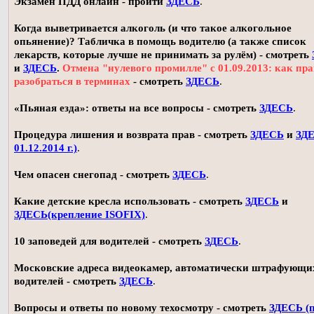
Экзамен ПДД онлайн - пройти
ЗДЕСЬ
.
Когда выветривается алкоголь (и что такое алкогольное
опьянение)? Табличка в помощь водителю (а также список
лекарств, которые лучше не принимать за рулём) - смотреть
и
ЗДЕСЬ
.
Отмена "нулевого промилле" с 01.09.2013: как пр
разобраться в терминах
- смотреть
ЗДЕСЬ
.
«Пьяная езда»: ответы на все вопросы - смотреть
ЗДЕСЬ
.
Процедура лишения и возврата прав - смотреть
ЗДЕСЬ
и
ЗДЕ
01.12.2014 г.)
.
Чем опасен снегопад - смотреть
ЗДЕСЬ
.
Какие детские кресла использовать - смотреть
ЗДЕСЬ
и
ЗДЕСЬ(крепление ISOFIX)
.
10 заповедей для водителей - смотреть
ЗДЕСЬ
.
Московские адреса видеокамер, автоматически штрафующи
водителей - смотреть
ЗДЕСЬ
.
Вопросы и ответы по новому техосмотру - смотреть
ЗДЕСЬ (