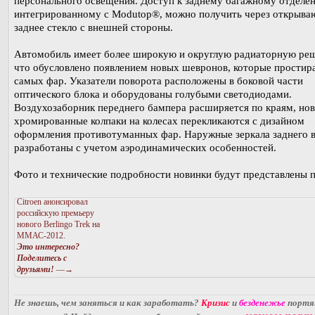
персонального освещения. Доступ к заднему багажному отделе
интегрированному с Modutop®, можно получить через открыва
заднее стекло с внешней стороны.
Автомобиль имеет более широкую и округлую радиаторную реш
что обусловлено появлением новых шевронов, которые простир
самых фар. Указатели поворота расположены в боковой части
оптического блока и оборудованы голубыми светодиодами.
Воздухозаборник переднего бампера расширяется по краям, но
хромированные колпаки на колесах перекликаются с дизайном
оформления противотуманных фар. Наружные зеркала заднего 
разработаны с учетом аэродинамических особенностей.
Фото и технические подробности новинки будут представлены п
Citroen анонсировал
российскую премьеру
нового Berlingo Trek на
ММАС-2012.
Это интересно?
Поделитесь с
друзьями!
—→
Не знаешь, чем заняться и как заработать?
Кризис
и
безденежье
порт