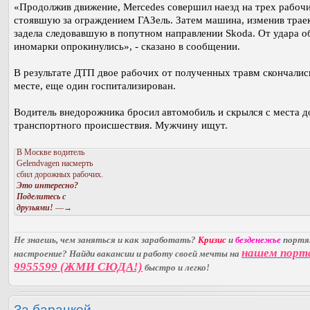
«Продолжив движение, Mercedes совершил наезд на трех рабоч
стоявшую за ограждением ГАЗель. Затем машина, изменив трае
задела следовавшую в попутном направлении Skoda. От удара о
иномарки опрокинулись», - сказано в сообщении.
В результате ДТП двое рабочих от полученных травм скончалис
месте, еще один госпитализирован.
Водитель внедорожника бросил автомобиль и скрылся с места 
транспортного происшествия. Мужчину ищут.
В Москве водитель
Gelendvagen насмерть
сбил дорожных рабочих.
Это интересно?
Поделитесь с
друзьями!
—→
Не знаешь, чем заняться и как заработать?
Кризис
и
безденежье
порт
нашем порт
настроение? Найди вакансии и работу своей мечты на
9955599 (ЖМИ СЮДА!)
быстро и легко!
За баранкой.