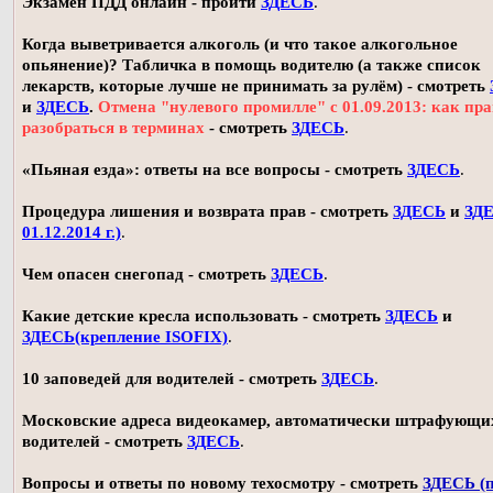
Экзамен ПДД онлайн - пройти
ЗДЕСЬ
.
Когда выветривается алкоголь (и что такое алкогольное
опьянение)? Табличка в помощь водителю (а также список
лекарств, которые лучше не принимать за рулём) - смотреть
и
ЗДЕСЬ
.
Отмена "нулевого промилле" с 01.09.2013: как пр
разобраться в терминах
- смотреть
ЗДЕСЬ
.
«Пьяная езда»: ответы на все вопросы - смотреть
ЗДЕСЬ
.
Процедура лишения и возврата прав - смотреть
ЗДЕСЬ
и
ЗДЕ
01.12.2014 г.)
.
Чем опасен снегопад - смотреть
ЗДЕСЬ
.
Какие детские кресла использовать - смотреть
ЗДЕСЬ
и
ЗДЕСЬ(крепление ISOFIX)
.
10 заповедей для водителей - смотреть
ЗДЕСЬ
.
Московские адреса видеокамер, автоматически штрафующи
водителей - смотреть
ЗДЕСЬ
.
Вопросы и ответы по новому техосмотру - смотреть
ЗДЕСЬ (