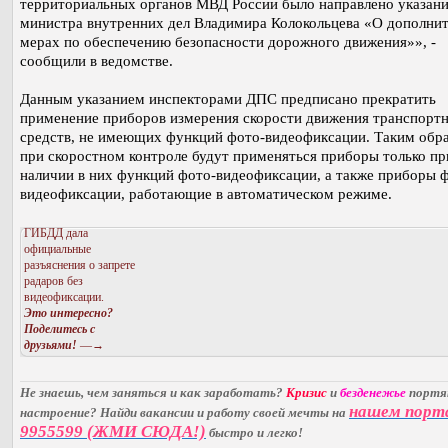
территориальных органов МВД России было направлено указан
министра внутренних дел Владимира Колокольцева «О дополни
мерах по обеспечению безопасности дорожного движения»», -
сообщили в ведомстве.
Данным указанием инспекторами ДПС предписано прекратить
применение приборов измерения скорости движения транспорт
средств, не имеющих функций фото-видеофиксации. Таким обр
при скоростном контроле будут применяться приборы только пр
наличии в них функций фото-видеофиксации, а также приборы 
видеофиксации, работающие в автоматическом режиме.
ГИБДД дала
официальные
разъяснения о запрете
радаров без
видеофиксации.
Это интересно?
Поделитесь с
друзьями!
—→
Не знаешь, чем заняться и как заработать?
Кризис
и
безденежье
порт
нашем порт
настроение? Найди вакансии и работу своей мечты на
9955599 (ЖМИ СЮДА!)
быстро и легко!