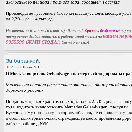
аналогичного периода прошлого года, сообщает Росстат.
Производство грузовиков (включая шасси) за семь месяцев увел
на 2,2% - до 114 тыс. ед.
Не знаешь, чем заняться и как заработать?
Кризис
и
безденежье
порт
нашем порт
настроение? Найди вакансии и работу своей мечты на
9955599 (ЖМИ СЮДА!)
быстро и легко!
За баранкой.
Adm
» 16 авг 2012, 15:25
В Москве водитель Gelendvagen насмерть сбил дорожных ра
Московская полиция разыскивает водителя, насмерть сбившег
дорожных рабочих.
По данным правоохранительных органов, в 23:35 среды, 15 авгу
года, водитель внедорожника Mercedes Gelendvagen, следуя по
Кутузовскому проспекту в сторону области, не справился с упр
и сбил полимерные блоки, ограждающее место проведения дор
работ в районе д.№30.