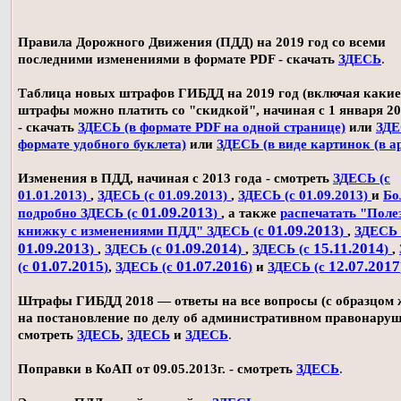
Правила Дорожного Движения (ПДД) на 2019 год со всеми
последними изменениями в формате PDF - скачать
ЗДЕСЬ
.
Таблица новых штрафов ГИБДД на 2019 год (включая какие
штрафы можно платить со "скидкой", начиная с 1 января 20
- скачать
ЗДЕСЬ (в формате PDF на одной странице)
или
ЗДЕ
формате удобного буклета)
или
ЗДЕСЬ (в виде картинок (в а
Изменения в ПДД, начиная с 2013 года - смотреть
ЗДЕСЬ (с
01.01.2013)
,
ЗДЕСЬ (с 01.09.2013)
,
ЗДЕСЬ (с 01.09.2013)
и
Бо
01.09.2013
подробно ЗДЕСЬ (с
)
, а также
распечатать "Поле
01.09.2013
книжку с изменениями ПДД" ЗДЕСЬ (с
)
,
ЗДЕСЬ 
01.09.2013
01.09.2014
15.11.2014
)
,
ЗДЕСЬ (с
)
,
ЗДЕСЬ (с
)
,
01.07.2015
01.07.2016
12.07.2017
(с
)
,
ЗДЕСЬ (с
)
и
ЗДЕСЬ (с
Штрафы ГИБДД 2018 — ответы на все вопросы (с образцом
на постановление по делу об административном правонаруш
смотреть
ЗДЕСЬ
,
ЗДЕСЬ
и
ЗДЕСЬ
.
Поправки в КоАП от 09.05.2013г. - смотреть
ЗДЕСЬ
.