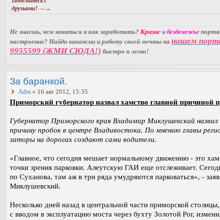
Поделитесь с
друзьями!
—→
Не знаешь, чем заняться и как заработать?
Кризис
и
безденежье
порт
нашем порт
настроение? Найди вакансии и работу своей мечты на
9955599 (ЖМИ СЮДА!)
быстро и легко!
За баранкой.
Adm
» 16 авг 2012, 15:35
Приморский губернатор назвал хамство главной причиной п
Губернатор Приморского края Владимир Миклушевский назвал
причину пробок в центре Владивостока. По мнению главы реги
заторы на дорогах создают сами водители.
«Главное, что сегодня мешает нормальному движению - это хам
точки зрения парковки. Алеутскую ГАИ еще отслеживает. Сегодн
по Суханова, там аж в три ряда умудряются парковаться», - зая
Миклушевский.
Несколько дней назад в центральной части приморской столицы, 
с вводом в эксплуатацию моста через бухту Золотой Рог, измени