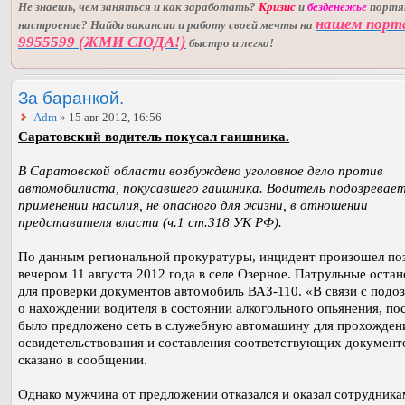
Не знаешь, чем заняться и как заработать?
Кризис
и
безденежье
порт
нашем порт
настроение? Найди вакансии и работу своей мечты на
9955599 (ЖМИ СЮДА!)
быстро и легко!
За баранкой.
Adm
» 15 авг 2012, 16:56
Саратовский водитель покусал гаишника.
В Саратовской области возбуждено уголовное дело против
автомобилиста, покусавшего гаишника. Водитель подозревает
применении насилия, не опасного для жизни, в отношении
представителя власти (ч.1 ст.318 УК РФ).
По данным региональной прокуратуры, инцидент произошел по
вечером 11 августа 2012 года в селе Озерное. Патрульные оста
для проверки документов автомобиль ВАЗ-110. «В связи с подо
о нахождении водителя в состоянии алкогольного опьянения, по
было предложено сеть в служебную автомашину для прохожден
освидетельствования и составления соответствующих документо
сказано в сообщении.
Однако мужчина от предложении отказался и оказал сотрудника