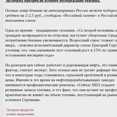
Эксперты предрекли осеннее подорожание бензина.
Осенью литр бензина на автозаправках России может подор
среднем на 2-2,5 руб., сообщили «Российкой газете» в Российск
топливном союзе.
Одна из причин - традиционно сезонная. «Со второй половины а
граждане возвращаются из отпусков, наступает уборочная страд
потребление бензина увеличивается. Возросший спрос толкает 
вверх, - пояснил исполнительный директор союза Григорий Серг
уточнив, что «мы оцениваем этот сезонный рост в 15% по срав
остальными месяцами года»
На разогрев цен сейчас работает и дорожающая нефть, это глав
фактор, считает эксперт. Зато осенью нам не грозит дефицит бе
что в некоторые годы становилось серьезной проблемой и разж
цены. Именно в это время на нефтеперерабатывающих заводах
начинаются профилактические ремонты. «Сейчас НПЗ создают
резервные запасы топлива, и тот факт, что они встают на профи
практически не влияет на объем топлива, поступающий на рынок
успокоил Сергиенко.
Эксперты предрекли
осеннее подорожание