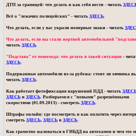
ДТП за границей: что делать и как себя вести - читать
ЗДЕС
Всё о "лежачих полицейских" - читать
ЗДЕСЬ
.
Что делать, если у вас украли номерные знаки - читать
ЗДЕ
Что делать, если вы стали жертвой автомобильной "подстав
читать
ЗДЕСЬ
.
"Подстава" от пешехода: что делать в такой ситуации
- чита
ЗДЕСЬ
.
Подержанные автомобили из-за рубежа: стоит ли овчинка в
читать
ЗДЕСЬ
.
Как работает фотофиксация нарушений ПДД - читать
ЗДЕС
ЗДЕСЬ
и
ЗДЕСЬ
. Разбираемся с "новыми" разрешёнными
скоростями (01.09.2013) - смотреть
ЗДЕСЬ
.
Штрафы онлайн: где посмотреть и как оплатить через интерн
смотреть
ЗДЕСЬ
,
ЗДЕСЬ
и
ЗДЕСЬ
.
Как грамотно жаловаться в ГИБДД на автохамов и чем это 