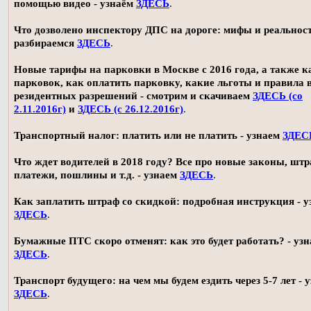
помощью видео - узнаём
ЗДЕСЬ
.
Что дозволено инспектору ДПС на дороге: мифы и реальност
разбираемся
ЗДЕСЬ
.
Новые тарифы на парковки в Москве с 2016 года, а также 
парковок, как оплатить парковку, какие льготы и правила
резидентных разрешений - смотрим и скачиваем
ЗДЕСЬ (со
2.11.2016г)
и
ЗДЕСЬ (с 26.12.2016г)
.
Транспортный налог: платить или не платить - узнаем
ЗДЕС
Что ждет водителей в 2018 году? Все про новые законы, шт
платежи, пошлины и т.д. - узнаем
ЗДЕСЬ
.
Как заплатить штраф со скидкой: подробная инструкция - у
ЗДЕСЬ
.
Бумажные ПТС скоро отменят: как это будет работать? - уз
ЗДЕСЬ
.
Транспорт будущего: на чем мы будем ездить через 5-7 лет - 
ЗДЕСЬ
.