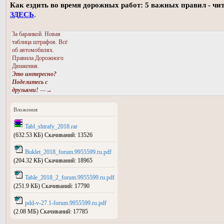
Как ездить во время дорожных работ: 5 важных правил - чи
ЗДЕСЬ
.
За баранкой. Новая
таблица штрафов. Всё
об автомобилях.
Правила Дорожного
Движения.
Это интересно?
Поделитесь с
друзьями!
—→
Вложения
Tabl_shtrafy_2018.rar
(632.53 КБ) Скачиваний: 13526
Buklet_2018_forum.9955599.ru.pdf
(204.32 КБ) Скачиваний: 18965
Table_2018_2_forum.9955599.ru.pdf
(251.9 КБ) Скачиваний: 17790
pdd-v-27.1-forum.9955599.ru.pdf
(2.08 МБ) Скачиваний: 17785