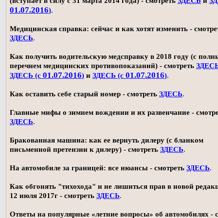
(вступает в силу с 31 марта 2014 года) - смотреть
ЗДЕСЬ
и
ЗД
01.07.2016
)
.
Медицинская справка: сейчас и как хотят изменить - смотре
ЗДЕСЬ
.
Как получить водительскую медсправку в 2018 году (с пол
перечнем медицинских противопоказаний) - смотреть
ЗДЕС
01.07.2016
01.07.2016
ЗДЕСЬ (с
)
и
ЗДЕСЬ (с
)
.
Как оставить себе старый номер - смотреть
ЗДЕСЬ
.
Главные мифы о зимнем вождении и их развенчание - смотр
ЗДЕСЬ
.
Бракованная машина: как ее вернуть дилеру (с бланком
письменной претензии к дилеру) - смотреть
ЗДЕСЬ
.
На автомобиле за границей: все нюансы - смотреть
ЗДЕСЬ
.
Как обгонять "тихохода" и не лишиться прав в новой редак
12 июля 2017г - смотреть
ЗДЕСЬ
.
Ответы на популярные «летние вопросы» об автомобилях - 