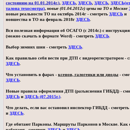
состоянию на 01.01.2014г.)
,
ЗДЕСЬ
,
ЗДЕСЬ
,
ЗДЕСЬ
,
ЗДЕСЬ(о
талона техосмотра)
,
новые (01.04.2012г) цены на ТО в Москве
новые реальности ТО на октябрь 2014г - смотреть
ЗДЕСЬ
и
новшества в ТО на февраль 2018г
ЗДЕСЬ
.
Вся полезная информация об ОСАГО (с 2014г.) с инструкци
(можно скачать в формате Word) - смотреть
ЗДЕСЬ
.
Выбор зимних шин - смотреть
ЗДЕСЬ
.
Как правильно себя вести при ДТП с видеорегистратором - 
ЗДЕСЬ
.
Что установить в фарах -
ксенон, галогенки или диоды
- смо
ЗДЕСЬ
.
Новые правила оформления ДТП (разъяснения ГИБДД) - смо
ЗДЕСЬ
и
ЗДЕСЬ (07.2015г.)
.
Что делать, если вас остановил инспектор ГИБДД - смотрет
и
ЗДЕСЬ
.
Где обитают Парконы. Маршруты Парконов в Москве. Как 
работают - смотреть
ЗДЕСЬ
и
ЗДЕСЬ
.