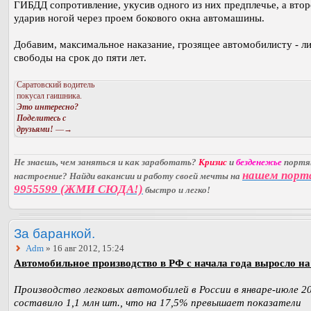
ГИБДД сопротивление, укусив одного из них предплечье, а втор
ударив ногой через проем бокового окна автомашины.
Добавим, максимальное наказание, грозящее автомобилисту - л
свободы на срок до пяти лет.
Саратовский водитель
покусал гаишника.
Это интересно?
Поделитесь с
друзьями!
—→
Не знаешь, чем заняться и как заработать?
Кризис
и
безденежье
порт
нашем порт
настроение? Найди вакансии и работу своей мечты на
9955599 (ЖМИ СЮДА!)
быстро и легко!
За баранкой.
Adm
» 16 авг 2012, 15:24
Автомобильное производство в РФ с начала года выросло на
Производство легковых автомобилей в России в январе-июле 2
составило 1,1 млн шт., что на 17,5% превышает показатели