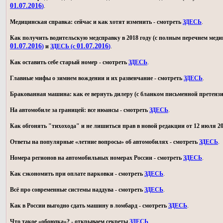
01.07.2016
)
.
Медицинская справка: сейчас и как хотят изменить - смотреть
ЗДЕСЬ
.
Как получить водительскую медсправку в 2018 году (с полным перечнем мед
01.07.2016
01.07.2016
)
и
ЗДЕСЬ (с
)
.
Как оставить себе старый номер - смотреть
ЗДЕСЬ
.
Главные мифы о зимнем вождении и их развенчание - смотреть
ЗДЕСЬ
.
Бракованная машина: как ее вернуть дилеру (с бланком письменной претензи
На автомобиле за границей: все нюансы - смотреть
ЗДЕСЬ
.
Как обгонять "тихохода" и не лишиться прав в новой редакции от 12 июля 20
Ответы на популярные «летние вопросы» об автомобилях - смотреть
ЗДЕСЬ
.
Номера регионов на автомобильных номерах России - смотреть
ЗДЕСЬ
.
Как сэкономить при оплате парковки - смотреть
ЗДЕСЬ
.
Всё про современные системы наддува - смотреть
ЗДЕСЬ
.
Как в России выгодно сдать машину в ломбард - смотреть
ЗДЕСЬ
.
Что такое «обоюдка»? - открываем секреты
ЗДЕСЬ
.