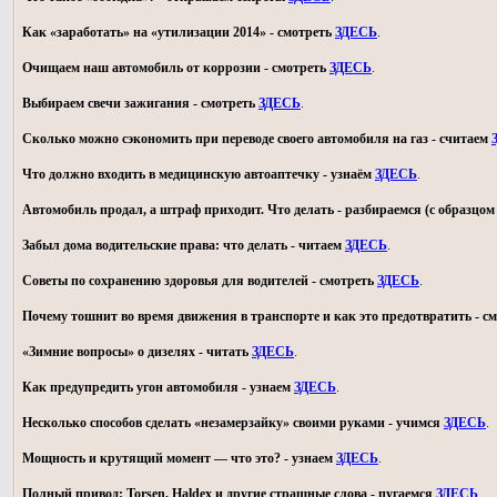
Как «заработать» на «утилизации 2014» - смотреть
ЗДЕСЬ
.
Очищаем наш автомобиль от коррозии - смотреть
ЗДЕСЬ
.
Выбираем свечи зажигания - смотреть
ЗДЕСЬ
.
Сколько можно сэкономить при переводе своего автомобиля на газ - считаем
Что должно входить в медицинскую автоаптечку - узнаём
ЗДЕСЬ
.
Автомобиль продал, а штраф приходит. Что делать - разбираемся (с образц
Забыл дома водительские права: что делать - читаем
ЗДЕСЬ
.
Советы по сохранению здоровья для водителей - смотреть
ЗДЕСЬ
.
Почему тошнит во время движения в транспорте и как это предотвратить - с
«Зимние вопросы» о дизелях - читать
ЗДЕСЬ
.
Как предупредить угон автомобиля - узнаем
ЗДЕСЬ
.
Несколько способов сделать «незамерзайку» своими руками - учимся
ЗДЕСЬ
.
Мощность и крутящий момент — что это? - узнаем
ЗДЕСЬ
.
Полный привод: Torsen, Haldex и другие страшные слова - пугаемся
ЗДЕСЬ
.