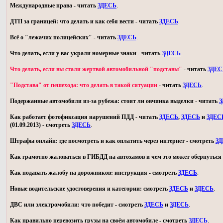
Международные права - читать
ЗДЕСЬ
.
ДТП за границей: что делать и как себя вести - читать
ЗДЕСЬ
.
Всё о "лежачих полицейских" - читать
ЗДЕСЬ
.
Что делать, если у вас украли номерные знаки - читать
ЗДЕСЬ
.
Что делать, если вы стали жертвой автомобильной "подставы"
- читать
ЗДЕС
"Подстава" от пешехода: что делать в такой ситуации
- читать
ЗДЕСЬ
.
Подержанные автомобили из-за рубежа: стоит ли овчинка выделки - читать
З
Как работает фотофиксация нарушений ПДД - читать
ЗДЕСЬ
,
ЗДЕСЬ
и
ЗДЕС
(01.09.2013) - смотреть
ЗДЕСЬ
.
Штрафы онлайн: где посмотреть и как оплатить через интернет - смотреть
З
Как грамотно жаловаться в ГИБДД на автохамов и чем это может обернуться 
Как подавать жалобу на дорожников: инструкция - смотреть
ЗДЕСЬ
.
Новые водительские удостоверения и категории: смотреть
ЗДЕСЬ
и
ЗДЕСЬ
.
ДВС или электромобили: что победит - смотреть
ЗДЕСЬ
и
ЗДЕСЬ
.
Как правильно перевозить грузы на своём автомобиле - смотреть
ЗДЕСЬ
.