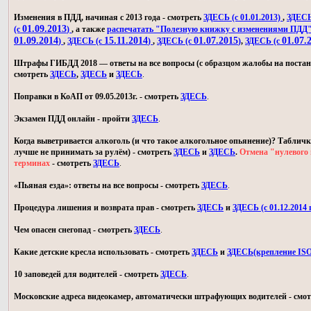
Изменения в ПДД, начиная с 2013 года - смотреть
ЗДЕСЬ (с 01.01.2013)
,
ЗДЕСЬ 
01.09.2013
(с
)
, а также
распечатать "Полезную книжку с изменениями ПДД
01.09.2014
15.11.2014
01.07.2015
01.07.
)
,
ЗДЕСЬ (с
)
,
ЗДЕСЬ (с
)
,
ЗДЕСЬ (с
Штрафы ГИБДД 2018 — ответы на все вопросы (с образцом жалобы на постан
смотреть
ЗДЕСЬ
,
ЗДЕСЬ
и
ЗДЕСЬ
.
Поправки в КоАП от 09.05.2013г. - смотреть
ЗДЕСЬ
.
Экзамен ПДД онлайн - пройти
ЗДЕСЬ
.
Когда выветривается алкоголь (и что такое алкогольное опьянение)? Табличк
лучше не принимать за рулём) - смотреть
ЗДЕСЬ
и
ЗДЕСЬ
.
Отмена "нулевого 
терминах
- смотреть
ЗДЕСЬ
.
«Пьяная езда»: ответы на все вопросы - смотреть
ЗДЕСЬ
.
Процедура лишения и возврата прав - смотреть
ЗДЕСЬ
и
ЗДЕСЬ (с 01.12.2014 г
Чем опасен снегопад - смотреть
ЗДЕСЬ
.
Какие детские кресла использовать - смотреть
ЗДЕСЬ
и
ЗДЕСЬ(крепление IS
10 заповедей для водителей - смотреть
ЗДЕСЬ
.
Московские адреса видеокамер, автоматически штрафующих водителей - смо