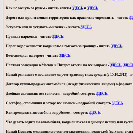
Как не заснуть за рулем - читать советы
ЗДЕСЬ
и
ЗДЕСЬ
.
Дорога или прилегающая территория: как правильно определить - читать
З
Уступать или не уступать «мигалке» - читать
ЗДЕСЬ
.
Правила парковки - читать
ЗДЕСЬ
.
Порог задолженности: когда нельзя выехать за границу - читать
ЗДЕСЬ
.
Велосипедист на дороге - читать
ЗДЕСЬ
.
Платная эвакуация в Москве и Питере: ответы на все вопросы -
ЗДЕСЬ
,
ЗДЕС
Новый регламент о постановке на учет транспортных средств (с 15.10.2013) -
Договор купли-продажи автомобиля (между физическими лицами) в формате 
Двойная сплошная: все тонкости - подробней смотреть
ЗДЕСЬ
.
Светофор, стоп-линия и затор: все нюансы - подробней смотреть
ЗДЕСЬ
.
Как арендовать автомобиль за рубежом - смотреть
ЗДЕСЬ
.
Что делать водителю автомобиля, когда он въехал в дымную пелену или густо
Новый Порядок медицинского освидетельствования водителей (вступает в силу 