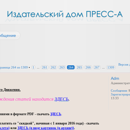
общение
Версия 
траница
264
из
1309
•
1
...
261
262
263
264
265
266
267
...
1309
Adm
Администрат
го Движения.
Сообщения:
9
Зарегистриро
13:33
уждения статей находится
ЗДЕСЬ
.
ниями в формате PDF - скачать
ЗДЕСЬ
.
тить со "скидкой", начиная с 1 января 2016 года) - скачать
клета)
или
ЗДЕСЬ (в виде картинок (в архиве))
.