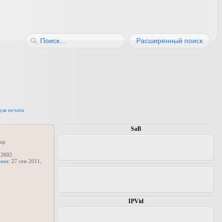
Расширенный поиск
для печати
SaB
ор
2602
ван:
27 сен 2011,
IPVid