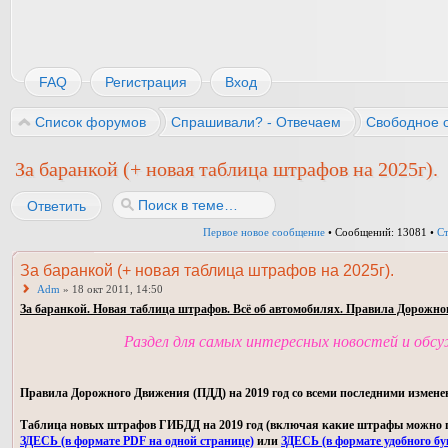
FAQ
Регистрация
Вход
Список форумов
Спрашивали? - Отвечаем
Свободное 
За баранкой (+ новая таблица штрафов на 2025г).
Ответить
Первое новое сообщение
• Сообщений: 13081 •
С
За баранкой (+ новая таблица штрафов на 2025г).
Adm
» 18 окт 2011, 14:50
За баранкой. Новая таблица штрафов. Всё об автомобилях. Правила Дорожно
Раздел для самых интересных новостей и обс
Правила Дорожного Движения (ПДД) на 2019 год со всеми последними измене
Таблица новых штрафов ГИБДД на 2019 год (включая какие штрафы можно пла
ЗДЕСЬ (в формате PDF на одной странице)
или
ЗДЕСЬ (в формате удобного бу