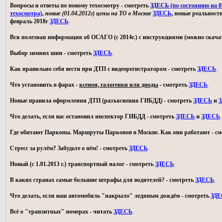
Вопросы и ответы по новому техосмотру - смотреть
ЗДЕСЬ (по состоянию на 01
техосмотра)
,
новые (01.04.2012г) цены на ТО в Москве
ЗДЕСЬ
, новые реальност
февраль 2018г
ЗДЕСЬ
.
Вся полезная информация об ОСАГО (с 2014г.) с инструкциями (можно скачат
Выбор зимних шин - смотреть
ЗДЕСЬ
.
Как правильно себя вести при ДТП с видеорегистратором - смотреть
ЗДЕСЬ
.
Что установить в фарах -
ксенон, галогенки или диоды
- смотреть
ЗДЕСЬ
.
Новые правила оформления ДТП (разъяснения ГИБДД) - смотреть
ЗДЕСЬ
и
З
Что делать, если вас остановил инспектор ГИБДД - смотреть
ЗДЕСЬ
и
ЗДЕСЬ
.
Где обитают Парконы. Маршруты Парконов в Москве. Как они работают - с
Стресс за рулём? Забудьте о нём! - смотреть
ЗДЕСЬ
.
Новый (с 1.01.2013 г.) транспортный налог - смотреть
ЗДЕСЬ
.
В каких странах самые большие штрафы для водителей? - смотреть
ЗДЕСЬ
.
Что делать, если ваш автомобиль "накрыло" ледяным дождём - смотреть
ЗДЕ
Всё о "транзитных" номерах - читать
ЗДЕСЬ
.