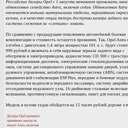
Российские дилеры Opel с 1 августа начинают принимать зака
обновленное семейство Astra, включая седан. Обновленная Astra
отличается новыми материалами отделки, вариантами окрас
кузова, а в качестве опции теперь доступны камера заднего ви
система слежения за «слепыми» зонами.
По сравнению с предыдущим поколением автомобилей базовая
комплектация и стоимость останутся прежними. Так, Opel Astra 
хэтчбек с двигателем 1,4 литра мощностью 101 л. с. будет стоит
999 рублей и включать в себя наружные зеркала заднего вида с
обогревом и электроприводом, аудиосистему CD 300 с трехстр
информационным дисплеем, электрические стеклоподъемники п
окон, систему дистанционного управления замками дверей, уси
рулевого управления, антиблокировочную систему (ABS), систе
динамической стабилизации ESP Plus, передние и боковые поду
безопасности водителя и переднего пассажира, систему аварийн
отсоединения педального узла, 16-дюймовые стальные колесные
колпаками, противоугонную сигнализацию, пакет для плохих дор
Модель в кузове седан обойдется на 15 тысяч рублей дороже хэ
Дилеры Opel начинают
принимать заказы на
новую Astra, включая