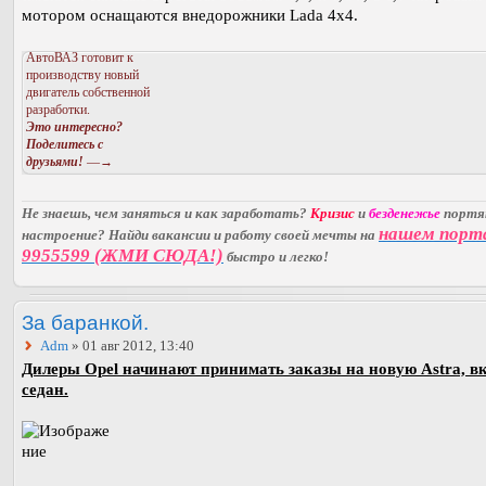
мотором оснащаются внедорожники Lada 4x4.
АвтоВАЗ готовит к
производству новый
двигатель собственной
разработки.
Это интересно?
Поделитесь с
друзьями!
—→
Не знаешь, чем заняться и как заработать?
Кризис
и
безденежье
порт
нашем порт
настроение? Найди вакансии и работу своей мечты на
9955599 (ЖМИ СЮДА!)
быстро и легко!
За баранкой.
Adm
» 01 авг 2012, 13:40
Дилеры Opel начинают принимать заказы на новую Astra, в
седан.