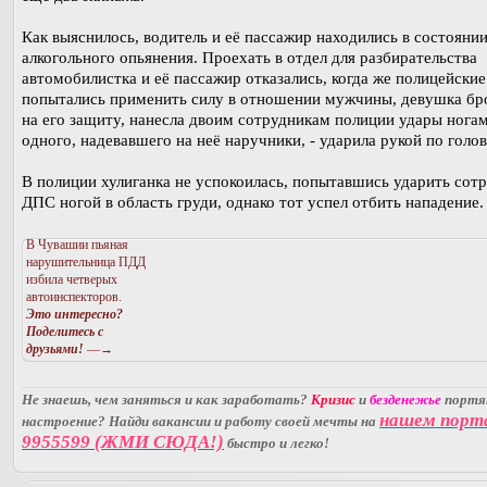
Как выяснилось, водитель и её пассажир находились в состояни
алкогольного опьянения. Проехать в отдел для разбирательства
автомобилистка и её пассажир отказались, когда же полицейские
попытались применить силу в отношении мужчины, девушка бр
на его защиту, нанесла двоим сотрудникам полиции удары ногам
одного, надевавшего на неё наручники, - ударила рукой по голов
В полиции хулиганка не успокоилась, попытавшись ударить сот
ДПС ногой в область груди, однако тот успел отбить нападение.
В Чувашии пьяная
нарушительница ПДД
избила четверых
автоинспекторов.
Это интересно?
Поделитесь с
друзьями!
—→
Не знаешь, чем заняться и как заработать?
Кризис
и
безденежье
порт
нашем порт
настроение? Найди вакансии и работу своей мечты на
9955599 (ЖМИ СЮДА!)
быстро и легко!