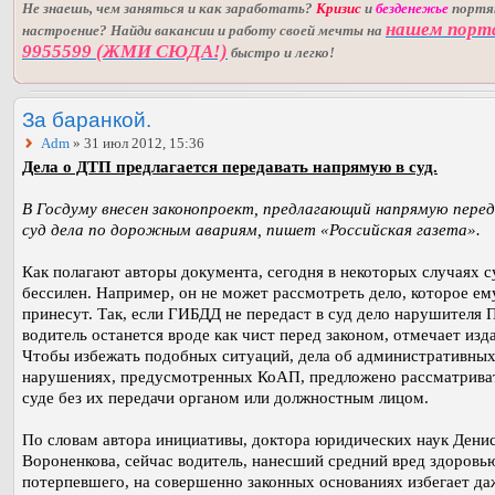
Не знаешь, чем заняться и как заработать?
Кризис
и
безденежье
порт
нашем порт
настроение? Найди вакансии и работу своей мечты на
9955599 (ЖМИ СЮДА!)
быстро и легко!
За баранкой.
Adm
» 31 июл 2012, 15:36
Дела о ДТП предлагается передавать напрямую в суд.
В Госдуму внесен законопроект, предлагающий напрямую пере
суд дела по дорожным авариям, пишет «Российская газета».
Как полагают авторы документа, сегодня в некоторых случаях с
бессилен. Например, он не может рассмотреть дело, которое ем
принесут. Так, если ГИБДД не передаст в суд дело нарушителя 
водитель останется вроде как чист перед законом, отмечает изд
Чтобы избежать подобных ситуаций, дела об административны
нарушениях, предусмотренных КоАП, предложено рассматриват
суде без их передачи органом или должностным лицом.
По словам автора инициативы, доктора юридических наук Дени
Вороненкова, сейчас водитель, нанесший средний вред здоровь
потерпевшего, на совершенно законных основаниях избегает да