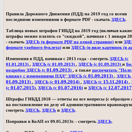
Правила Дорожного Движения (ПДД) на 2019 год со всеми
последними изменениями в формате PDF - скачать
ЗДЕСЬ
.
Таблица новых штрафов ГИБДД на 2019 год (включая какие
штрафы можно платить со "скидкой", начиная с 1 января 20
- скачать
ЗДЕСЬ (в формате PDF на одной странице)
или
ЗДЕ
формате удобного буклета)
или
ЗДЕСЬ (в виде картинок (в а
Изменения в ПДД, начиная с 2013 года - смотреть
ЗДЕСЬ (с
01.01.2013)
,
ЗДЕСЬ (с 01.09.2013)
,
ЗДЕСЬ (с 01.09.2013)
и
Бо
01.09.2013
подробно ЗДЕСЬ (с
)
, а также
распечатать "Поле
01.09.2013
книжку с изменениями ПДД" ЗДЕСЬ (с
)
,
ЗДЕСЬ 
01.09.2013
01.09.2014
15.11.2014
)
,
ЗДЕСЬ (с
)
,
ЗДЕСЬ (с
)
,
01.07.2015
01.07.2016
12.07.2017
(с
)
,
ЗДЕСЬ (с
)
и
ЗДЕСЬ (с
Штрафы ГИБДД 2018 — ответы на все вопросы (с образцом
на постановление по делу об административном правонаруш
смотреть
ЗДЕСЬ
,
ЗДЕСЬ
и
ЗДЕСЬ
.
Поправки в КоАП от 09.05.2013г. - смотреть
ЗДЕСЬ
.