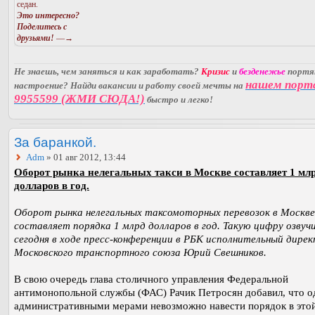
седан.
Это интересно?
Поделитесь с
друзьями!
—→
Не знаешь, чем заняться и как заработать?
Кризис
и
безденежье
порт
нашем порт
настроение? Найди вакансии и работу своей мечты на
9955599 (ЖМИ СЮДА!)
быстро и легко!
За баранкой.
Adm
» 01 авг 2012, 13:44
Оборот рынка нелегальных такси в Москве составляет 1 мл
долларов в год.
Оборот рынка нелегальных таксомоторных перевозок в Москве
составляет порядка 1 млрд долларов в год. Такую цифру озвуч
сегодня в ходе пресс-конференции в РБК исполнительный дире
Московского транспортного союза Юрий Свешников.
В свою очередь глава столичного управления Федеральной
антимонопольной службы (ФАС) Рачик Петросян добавил, что 
административными мерами невозможно навести порядок в этой