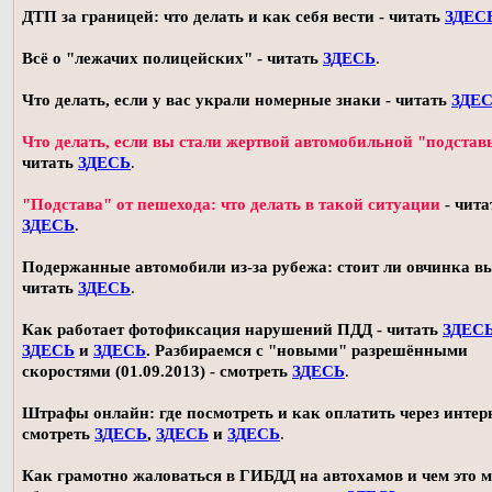
ДТП за границей: что делать и как себя вести - читать
ЗДЕС
Всё о "лежачих полицейских" - читать
ЗДЕСЬ
.
Что делать, если у вас украли номерные знаки - читать
ЗДЕ
Что делать, если вы стали жертвой автомобильной "подстав
читать
ЗДЕСЬ
.
"Подстава" от пешехода: что делать в такой ситуации
- чита
ЗДЕСЬ
.
Подержанные автомобили из-за рубежа: стоит ли овчинка в
читать
ЗДЕСЬ
.
Как работает фотофиксация нарушений ПДД - читать
ЗДЕС
ЗДЕСЬ
и
ЗДЕСЬ
. Разбираемся с "новыми" разрешёнными
скоростями (01.09.2013) - смотреть
ЗДЕСЬ
.
Штрафы онлайн: где посмотреть и как оплатить через интерн
смотреть
ЗДЕСЬ
,
ЗДЕСЬ
и
ЗДЕСЬ
.
Как грамотно жаловаться в ГИБДД на автохамов и чем это 