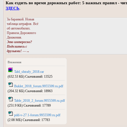
Как ездить во время дорожных работ: 5 важных правил - чи
ЗДЕСЬ
.
За баранкой. Новая
таблица штрафов. Всё
об автомобилях.
Правила Дорожного
Движения.
Это интересно?
Поделитесь с
друзьями!
—→
Вложения
Tabl_shtrafy_2018.rar
(632.53 КБ) Скачиваний: 13525
Buklet_2018_forum.9955599.ru.pdf
(204.32 КБ) Скачиваний: 18963
Table_2018_2_forum.9955599.ru.pdf
(251.9 КБ) Скачиваний: 17789
pdd-v-27.1-forum.9955599.ru.pdf
(2.08 МБ) Скачиваний: 17783