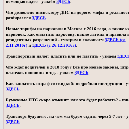
помощью видео - узнаём
ЗДЕСЬ
.
Что дозволено инспектору ДПС на дороге: мифы и реальност
разбираемся
ЗДЕСЬ
.
Новые тарифы на парковки в Москве с 2016 года, а также 
парковок, как оплатить парковку, какие льготы и правила
резидентных разрешений - смотрим и скачиваем
ЗДЕСЬ (со
2.11.2016г)
и
ЗДЕСЬ (с 26.12.2016г)
.
Транспортный налог: платить или не платить - узнаем
ЗДЕС
Что ждет водителей в 2018 году? Все про новые законы, шт
платежи, пошлины и т.д. - узнаем
ЗДЕСЬ
.
Как заплатить штраф со скидкой: подробная инструкция - у
ЗДЕСЬ
.
Бумажные ПТС скоро отменят: как это будет работать? - уз
ЗДЕСЬ
.
Транспорт будущего: на чем мы будем ездить через 5-7 лет - 
ЗДЕСЬ
.