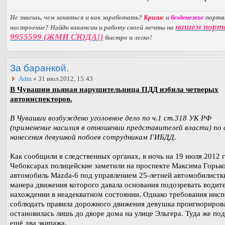
Не знаешь, чем заняться и как заработать?
Кризис
и
безденежье
порт
нашем порт
настроение? Найди вакансии и работу своей мечты на
9955599 (ЖМИ СЮДА!)
быстро и легко!
За баранкой.
Adm
» 31 июл 2012, 15:43
В Чувашии пьяная нарушительница ПДД избила четверых
автоинспекторов.
В Чувашии возбуждено уголовное дело по ч.1 ст.318 УК РФ
(применение насилия в отношении представителей власти) по
нанесения девушкой побоев сотрудникам ГИБДД.
Как сообщили в следственных органах, в ночь на 19 июля 2012 г
Чебоксарах полицейские заметили на проспекте Максима Горьк
автомобиль Mazda-6 под управлением 25-летней автомобилистк
манера движения которого давала основания подозревать водите
нахождении в неадекватном состоянии. Однако требования инсп
соблюдать правила дорожного движения девушка проигнориров
остановилась лишь до дворе дома на улице Эльгера. Туда же по
ещё два экипажа.