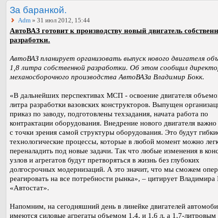
За баранкой.
Adm
» 31 июл 2012, 15:44
АвтоВАЗ готовит к производству новый двигатель собствен
разработки.
АвтоВАЗ планирует организовать выпуск нового двигателя об
1,8 литра собственной разработки. Об этом сообщил директо
механосборочного производства АвтоВАЗа Владимир Бокк.
«В дальнейших перспективах МСП - освоение двигателя объемо
литра разработки вазовских конструкторов. Выпущен организа
приказ по заводу, подготовлены техзадания, начата работа по
контрактации оборудования. Внедрение нового двигателя важно 
с точки зрения самой структуры оборудования. Это будут гибки
технологические процессы, которые в любой момент можно лег
переналадить под новые задачи. Так что любые изменения в кон
узлов и агрегатов будут претворяться в жизнь без глубоких
долгосрочных модернизаций. А это значит, что мы сможем опе
реагировать на все потребности рынка», – цитирует Владимира
«Автостат».
Напомним, на сегодняшний день в линейке двигателей автомоби
имеются силовые агрегаты объемом 1,4, и 1,6 л, а 1,7-литровым