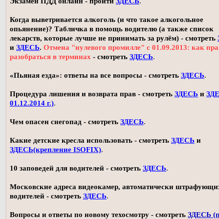
Экзамен ПДД онлайн - пройти
ЗДЕСЬ
.
Когда выветривается алкоголь (и что такое алкогольное
опьянение)? Табличка в помощь водителю (а также список
лекарств, которые лучше не принимать за рулём) - смотреть
и
ЗДЕСЬ
.
Отмена "нулевого промилле" с 01.09.2013: как пр
разобраться в терминах
- смотреть
ЗДЕСЬ
.
«Пьяная езда»: ответы на все вопросы - смотреть
ЗДЕСЬ
.
Процедура лишения и возврата прав - смотреть
ЗДЕСЬ
и
ЗДЕ
01.12.2014 г.)
.
Чем опасен снегопад - смотреть
ЗДЕСЬ
.
Какие детские кресла использовать - смотреть
ЗДЕСЬ
и
ЗДЕСЬ(крепление ISOFIX)
.
10 заповедей для водителей - смотреть
ЗДЕСЬ
.
Московские адреса видеокамер, автоматически штрафующи
водителей - смотреть
ЗДЕСЬ
.
Вопросы и ответы по новому техосмотру - смотреть
ЗДЕСЬ (