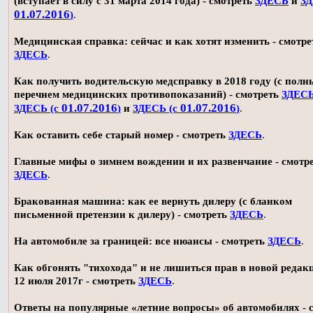
(вступает в силу с 31 марта 2014 года) - смотреть
ЗДЕСЬ
и
ЗД
01.07.2016
)
.
Медицинская справка: сейчас и как хотят изменить - смотре
ЗДЕСЬ
.
Как получить водительскую медсправку в 2018 году (с пол
перечнем медицинских противопоказаний) - смотреть
ЗДЕС
01.07.2016
01.07.2016
ЗДЕСЬ (с
)
и
ЗДЕСЬ (с
)
.
Как оставить себе старый номер - смотреть
ЗДЕСЬ
.
Главные мифы о зимнем вождении и их развенчание - смотр
ЗДЕСЬ
.
Бракованная машина: как ее вернуть дилеру (с бланком
письменной претензии к дилеру) - смотреть
ЗДЕСЬ
.
На автомобиле за границей: все нюансы - смотреть
ЗДЕСЬ
.
Как обгонять "тихохода" и не лишиться прав в новой редак
12 июля 2017г - смотреть
ЗДЕСЬ
.
Ответы на популярные «летние вопросы» об автомобилях - 