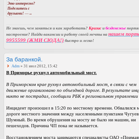
Это интересно?
Поделитесь с
друзьями!
—→
Не знаешь, чем заняться и как заработать?
Кризис
и
безденежье
порт
нашем порт
настроение? Найди вакансии и работу своей мечты на
9955599 (ЖМИ СЮДА!)
быстро и легко!
За баранкой.
Adm
» 31 июл 2012, 15:42
В Приморье рухнул автомобильный мост.
В Приморском крае рухнул автомобильный мост, в связи с чем
движение организовано по объездной дороге. В результате ин
никто не пострадал, сообщили РБК в региональном управлени
Инцидент произошел в 15:20 по местному времени. Обвалился 
дороге местного значения между населенными пунктами Чугуев
Шумный. Во время обрушения на мосту не было ни машин, ни
пешеходов. Причина ЧП пока не называется.
Восстановлением моста занимаются специалисты ОАО «Примав