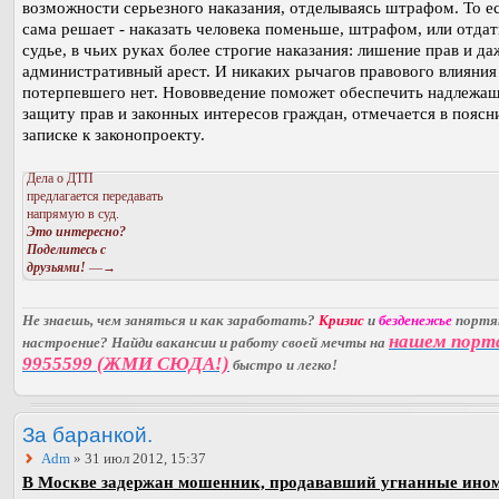
возможности серьезного наказания, отделываясь штрафом. То е
сама решает - наказать человека поменьше, штрафом, или отдат
судье, в чьих руках более строгие наказания: лишение прав и да
административный арест. И никаких рычагов правового влияния
потерпевшего нет. Нововведение поможет обеспечить надлежа
защиту прав и законных интересов граждан, отмечается в поясн
записке к законопроекту.
Дела о ДТП
предлагается передавать
напрямую в суд.
Это интересно?
Поделитесь с
друзьями!
—→
Не знаешь, чем заняться и как заработать?
Кризис
и
безденежье
порт
нашем порт
настроение? Найди вакансии и работу своей мечты на
9955599 (ЖМИ СЮДА!)
быстро и легко!
За баранкой.
Adm
» 31 июл 2012, 15:37
В Москве задержан мошенник, продававший угнанные ино