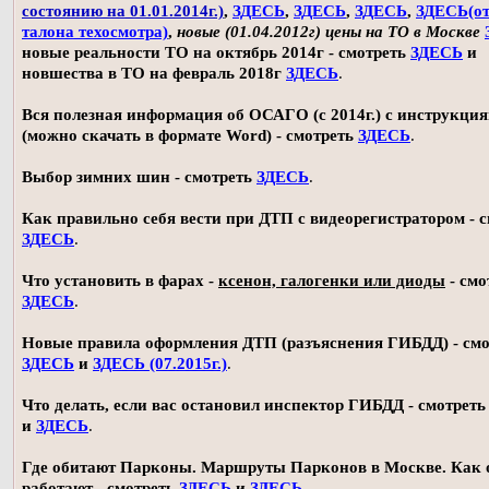
состоянию на 01.01.2014г.)
,
ЗДЕСЬ
,
ЗДЕСЬ
,
ЗДЕСЬ
,
ЗДЕСЬ(о
талона техосмотра)
,
новые (01.04.2012г) цены на ТО в Москве
новые реальности ТО на октябрь 2014г - смотреть
ЗДЕСЬ
и
новшества в ТО на февраль 2018г
ЗДЕСЬ
.
Вся полезная информация об ОСАГО (с 2014г.) с инструкци
(можно скачать в формате Word) - смотреть
ЗДЕСЬ
.
Выбор зимних шин - смотреть
ЗДЕСЬ
.
Как правильно себя вести при ДТП с видеорегистратором - 
ЗДЕСЬ
.
Что установить в фарах -
ксенон, галогенки или диоды
- смо
ЗДЕСЬ
.
Новые правила оформления ДТП (разъяснения ГИБДД) - смо
ЗДЕСЬ
и
ЗДЕСЬ (07.2015г.)
.
Что делать, если вас остановил инспектор ГИБДД - смотрет
и
ЗДЕСЬ
.
Где обитают Парконы. Маршруты Парконов в Москве. Как 
работают - смотреть
ЗДЕСЬ
и
ЗДЕСЬ
.