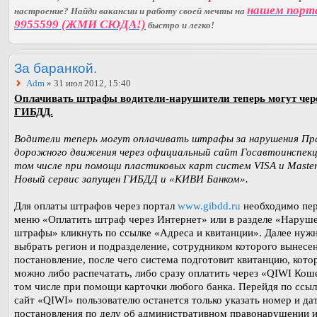
нашем порт
настроение? Найди вакансии и работу своей мечты на
9955599 (ЖМИ СЮДА!)
быстро и легко!
За баранкой.
Adm
» 31 июл 2012, 15:40
Оплачивать штрафы водители-нарушители теперь могут чере
ГИБДД.
Водители теперь могут оплачивать штрафы за нарушения Пр
дорожного движения через официальный сайт Госавтоинспекц
том числе при помощи пластиковых карт систем VISA и Maste
Новый сервис запущен ГИБДД и «КИВИ Банком».
Для оплаты штрафов через портал
www.gibdd.ru
необходимо пер
меню «Оплатить штраф через Интернет» или в разделе «Наруш
штрафы» кликнуть по ссылке «Адреса и квитанции». Далее нуж
выбрать регион и подразделение, сотрудником которого вынесе
постановление, после чего система подготовит квитанцию, кот
можно либо распечатать, либо сразу оплатить через «QIWI Коше
том числе при помощи карточки любого банка. Перейдя по ссыл
сайт «QIWI» пользователю останется только указать номер и да
постановления по делу об административном правонарушении 