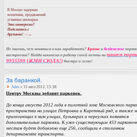
В Москве задержан
мошенник, продававший
угнанные иномарки.
Это интересно?
Поделитесь с
друзьями!
—→
Не знаешь, чем заняться и как заработать?
Кризис
и
безденежье
порт
нашем порт
настроение? Найди вакансии и работу своей мечты на
9955599 (ЖМИ СЮДА!)
быстро и легко!
За баранкой.
Adm
» 31 июл 2012, 15:38
Центру Москвы добавят парковок.
До конца августа 2012 года в пилотной зоне Московского парк
пространства на улицах Петровка и Каретный ряд, а также н
прилегающих к ним улицах, бульварах и переулках появятся
дополнительные парковки. К уже существующим 453 парково
местам будет добавлено еще 256, сообщили в столичном
департаменте транспорта.