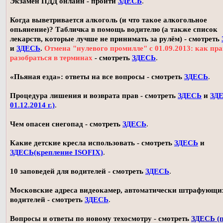
Экзамен ПДД онлайн - пройти
ЗДЕСЬ
.
Когда выветривается алкоголь (и что такое алкогольное
опьянение)? Табличка в помощь водителю (а также список
лекарств, которые лучше не принимать за рулём) - смотреть
и
ЗДЕСЬ
.
Отмена "нулевого промилле" с 01.09.2013: как пр
разобраться в терминах
- смотреть
ЗДЕСЬ
.
«Пьяная езда»: ответы на все вопросы - смотреть
ЗДЕСЬ
.
Процедура лишения и возврата прав - смотреть
ЗДЕСЬ
и
ЗДЕ
01.12.2014 г.)
.
Чем опасен снегопад - смотреть
ЗДЕСЬ
.
Какие детские кресла использовать - смотреть
ЗДЕСЬ
и
ЗДЕСЬ(крепление ISOFIX)
.
10 заповедей для водителей - смотреть
ЗДЕСЬ
.
Московские адреса видеокамер, автоматически штрафующи
водителей - смотреть
ЗДЕСЬ
.
Вопросы и ответы по новому техосмотру - смотреть
ЗДЕСЬ (