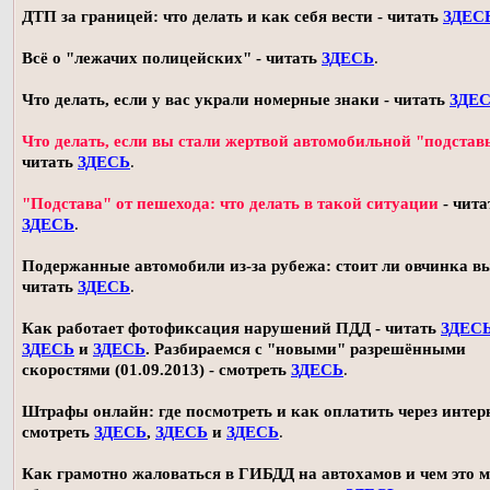
ДТП за границей: что делать и как себя вести - читать
ЗДЕС
Всё о "лежачих полицейских" - читать
ЗДЕСЬ
.
Что делать, если у вас украли номерные знаки - читать
ЗДЕ
Что делать, если вы стали жертвой автомобильной "подстав
читать
ЗДЕСЬ
.
"Подстава" от пешехода: что делать в такой ситуации
- чита
ЗДЕСЬ
.
Подержанные автомобили из-за рубежа: стоит ли овчинка в
читать
ЗДЕСЬ
.
Как работает фотофиксация нарушений ПДД - читать
ЗДЕС
ЗДЕСЬ
и
ЗДЕСЬ
. Разбираемся с "новыми" разрешёнными
скоростями (01.09.2013) - смотреть
ЗДЕСЬ
.
Штрафы онлайн: где посмотреть и как оплатить через интерн
смотреть
ЗДЕСЬ
,
ЗДЕСЬ
и
ЗДЕСЬ
.
Как грамотно жаловаться в ГИБДД на автохамов и чем это 