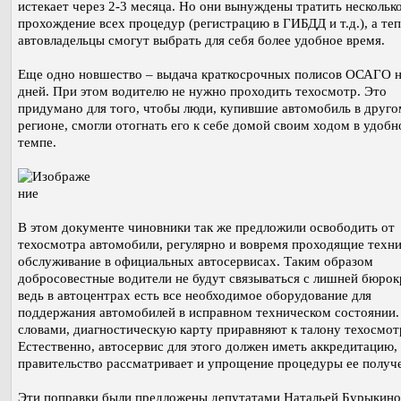
истекает через 2-3 месяца. Но они вынуждены тратить несколько
прохождение всех процедур (регистрацию в ГИБДД и т.д.), а те
автовладельцы смогут выбрать для себя более удобное время.
Еще одно новшество – выдача краткосрочных полисов ОСАГО н
дней. При этом водителю не нужно проходить техосмотр. Это
придумано для того, чтобы люди, купившие автомобиль в друго
регионе, смогли отогнать его к себе домой своим ходом в удоб
темпе.
В этом документе чиновники так же предложили освободить от
техосмотра автомобили, регулярно и вовремя проходящие техн
обслуживание в официальных автосервисах. Таким образом
добросовестные водители не будут связываться с лишней бюрок
ведь в автоцентрах есть все необходимое оборудование для
поддержания автомобилей в исправном техническом состоянии
словами, диагностическую карту приравняют к талону техосмот
Естественно, автосервис для этого должен иметь аккредитацию,
правительство рассматривает и упрощение процедуры ее получ
Эти поправки были предложены депутатами Натальей Бурыкино