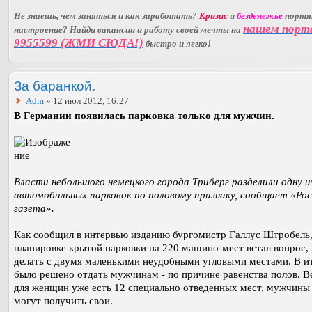
Не знаешь, чем заняться и как заработать?
Кризис
и
безденежье
порт
нашем порт
настроение? Найди вакансии и работу своей мечты на
9955599 (ЖМИ СЮДА!)
быстро и легко!
За баранкой.
Adm
» 12 июл 2012, 16:27
В Германии появилась парковка только для мужчин.
Власти небольшого немецкого города Триберг разделили одну и
автомобильных парковок по половому признаку, сообщает «Ро
газета».
Как сообщил в интервью изданию бургомистр Галлус Штробель,
планировке крытой парковки на 220 машино-мест встал вопрос,
делать с двумя маленькими неудобными угловыми местами. В и
было решено отдать мужчинам - по причине равенства полов. В
для женщин уже есть 12 специально отведенных мест, мужчины
могут получить свои.