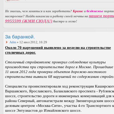
Не знаешь, чем заняться и как заработать?
Кризис
и
безденежье
порт
нашем порт
настроение? Найди вакансии и работу своей мечты на
9955599 (ЖМИ СЮДА!)
быстро и легко!
За баранкой.
Adm
» 12 июл 2012, 16:29
Около 70 нарушений выявлено за неделю на строительстве
столичных дорог.
Столичный стройкомплекс проверил соблюдение культуры
производства при строительстве дорог в Москве. Прошедшие 
11 июля 2012 года проверки объектов дорожно-мостового
строительства выявили 68 нарушений по содержанию стройп
Специалисты проинспектировали ход реконструкции Каширског
Варшавского, Ярославского, Балаклавского проспекта - Рублевск
шоссе, строительство дороги и инженерных коммуникаций для м
района Северный, автомагистрали между Звенигородским шосс
деловым центром «Москва-Сити», участка 4-го Транспортного к
шоссе Энтузиастов до Измайловского шоссе.