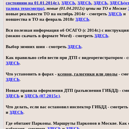
состоянию на 01.01.2014г.)
,
ЗДЕСЬ
,
ЗДЕСЬ
,
ЗДЕСЬ
,
ЗДЕСЬ(о
талона техосмотра)
,
новые (01.04.2012г) цены на ТО в Москве
новые реальности ТО на октябрь 2014г - смотреть
ЗДЕСЬ
и
новшества в ТО на февраль 2018г
ЗДЕСЬ
.
Вся полезная информация об ОСАГО (с 2014г.) с инструкци
(можно скачать в формате Word) - смотреть
ЗДЕСЬ
.
Выбор зимних шин - смотреть
ЗДЕСЬ
.
Как правильно себя вести при ДТП с видеорегистратором - 
ЗДЕСЬ
.
Что установить в фарах -
ксенон, галогенки или диоды
- смо
ЗДЕСЬ
.
Новые правила оформления ДТП (разъяснения ГИБДД) - смо
ЗДЕСЬ
и
ЗДЕСЬ (07.2015г.)
.
Что делать, если вас остановил инспектор ГИБДД - смотрет
и
ЗДЕСЬ
.
Где обитают Парконы. Маршруты Парконов в Москве. Как 
работают - смотреть
ЗДЕСЬ
и
ЗДЕСЬ
.