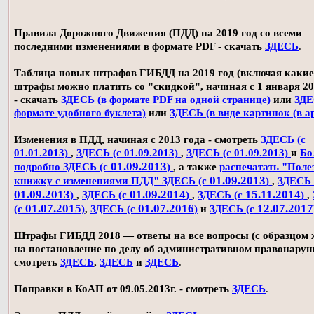
Правила Дорожного Движения (ПДД) на 2019 год со всеми
последними изменениями в формате PDF - скачать
ЗДЕСЬ
.
Таблица новых штрафов ГИБДД на 2019 год (включая какие
штрафы можно платить со "скидкой", начиная с 1 января 20
- скачать
ЗДЕСЬ (в формате PDF на одной странице)
или
ЗДЕ
формате удобного буклета)
или
ЗДЕСЬ (в виде картинок (в а
Изменения в ПДД, начиная с 2013 года - смотреть
ЗДЕСЬ (с
01.01.2013)
,
ЗДЕСЬ (с 01.09.2013)
,
ЗДЕСЬ (с 01.09.2013)
и
Бо
01.09.2013
подробно ЗДЕСЬ (с
)
, а также
распечатать "Поле
01.09.2013
книжку с изменениями ПДД" ЗДЕСЬ (с
)
,
ЗДЕСЬ 
01.09.2013
01.09.2014
15.11.2014
)
,
ЗДЕСЬ (с
)
,
ЗДЕСЬ (с
)
,
01.07.2015
01.07.2016
12.07.2017
(с
)
,
ЗДЕСЬ (с
)
и
ЗДЕСЬ (с
Штрафы ГИБДД 2018 — ответы на все вопросы (с образцом
на постановление по делу об административном правонаруш
смотреть
ЗДЕСЬ
,
ЗДЕСЬ
и
ЗДЕСЬ
.
Поправки в КоАП от 09.05.2013г. - смотреть
ЗДЕСЬ
.