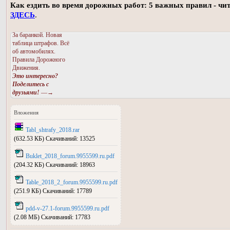
Как ездить во время дорожных работ: 5 важных правил - чи
ЗДЕСЬ
.
За баранкой. Новая
таблица штрафов. Всё
об автомобилях.
Правила Дорожного
Движения.
Это интересно?
Поделитесь с
друзьями!
—→
Вложения
Tabl_shtrafy_2018.rar
(632.53 КБ) Скачиваний: 13525
Buklet_2018_forum.9955599.ru.pdf
(204.32 КБ) Скачиваний: 18963
Table_2018_2_forum.9955599.ru.pdf
(251.9 КБ) Скачиваний: 17789
pdd-v-27.1-forum.9955599.ru.pdf
(2.08 МБ) Скачиваний: 17783