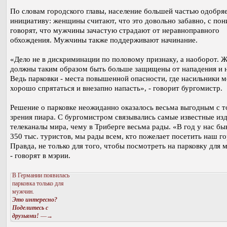
По словам городского главы, население большей частью одобря
инициативу: женщины считают, что это довольно забавно, с по
говорят, что мужчины зачастую страдают от неравноправного
обхождения. Мужчины также поддерживают начинание.
«Дело не в дискриминации по половому признаку, а наоборот.
должны таким образом быть больше защищены от нападения и н
Ведь парковки - места повышенной опасности, где насильники м
хорошо спрятаться и внезапно напасть», - говорит бургомистр.
Решение о парковке неожиданно оказалось весьма выгодным с т
зрения пиара. С бургомистром связывались самые известные из
телеканалы мира, чему в Триберге весьма рады. «В год у нас бы
350 тыс. туристов, мы рады всем, кто пожелает посетить наш го
Правда, не только для того, чтобы посмотреть на парковку для 
- говорят в мэрии.
В Германии появилась
парковка только для
мужчин.
Это интересно?
Поделитесь с
друзьями!
—→