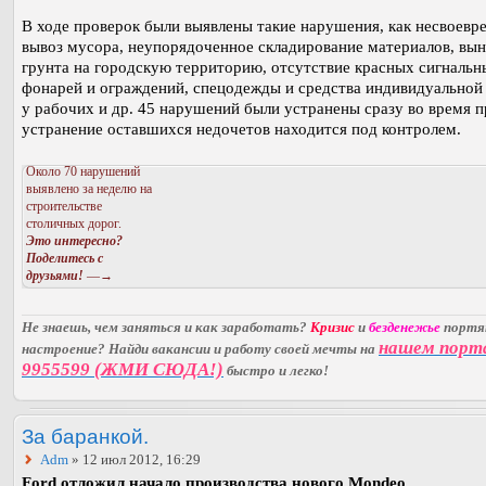
В ходе проверок были выявлены такие нарушения, как несвоев
вывоз мусора, неупорядоченное складирование материалов, вы
грунта на городскую территорию, отсутствие красных сигнальн
фонарей и ограждений, спецодежды и средства индивидуальной
у рабочих и др. 45 нарушений были устранены сразу во время п
устранение оставшихся недочетов находится под контролем.
Около 70 нарушений
выявлено за неделю на
строительстве
столичных дорог.
Это интересно?
Поделитесь с
друзьями!
—→
Не знаешь, чем заняться и как заработать?
Кризис
и
безденежье
порт
нашем порт
настроение? Найди вакансии и работу своей мечты на
9955599 (ЖМИ СЮДА!)
быстро и легко!
За баранкой.
Adm
» 12 июл 2012, 16:29
Ford отложил начало производства нового Mondeo.