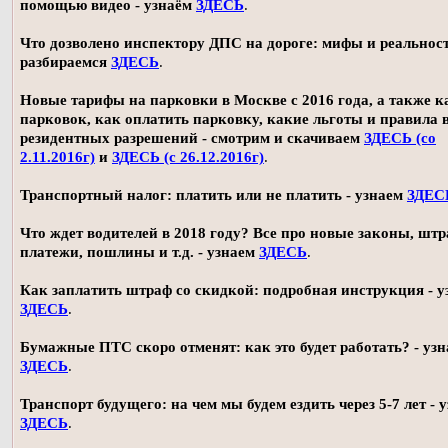
помощью видео - узнаём
ЗДЕСЬ
.
Что дозволено инспектору ДПС на дороге: мифы и реальност
разбираемся
ЗДЕСЬ
.
Новые тарифы на парковки в Москве с 2016 года, а также 
парковок, как оплатить парковку, какие льготы и правила
резидентных разрешений - смотрим и скачиваем
ЗДЕСЬ (со
2.11.2016г)
и
ЗДЕСЬ (с 26.12.2016г)
.
Транспортный налог: платить или не платить - узнаем
ЗДЕС
Что ждет водителей в 2018 году? Все про новые законы, шт
платежи, пошлины и т.д. - узнаем
ЗДЕСЬ
.
Как заплатить штраф со скидкой: подробная инструкция - у
ЗДЕСЬ
.
Бумажные ПТС скоро отменят: как это будет работать? - уз
ЗДЕСЬ
.
Транспорт будущего: на чем мы будем ездить через 5-7 лет - 
ЗДЕСЬ
.