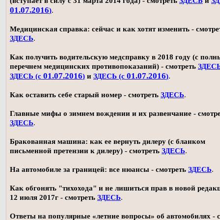
(вступает в силу с 31 марта 2014 года) - смотреть
ЗДЕСЬ
и
ЗД
01.07.2016
)
.
Медицинская справка: сейчас и как хотят изменить - смотре
ЗДЕСЬ
.
Как получить водительскую медсправку в 2018 году (с пол
перечнем медицинских противопоказаний) - смотреть
ЗДЕС
01.07.2016
01.07.2016
ЗДЕСЬ (с
)
и
ЗДЕСЬ (с
)
.
Как оставить себе старый номер - смотреть
ЗДЕСЬ
.
Главные мифы о зимнем вождении и их развенчание - смотр
ЗДЕСЬ
.
Бракованная машина: как ее вернуть дилеру (с бланком
письменной претензии к дилеру) - смотреть
ЗДЕСЬ
.
На автомобиле за границей: все нюансы - смотреть
ЗДЕСЬ
.
Как обгонять "тихохода" и не лишиться прав в новой редак
12 июля 2017г - смотреть
ЗДЕСЬ
.
Ответы на популярные «летние вопросы» об автомобилях - 