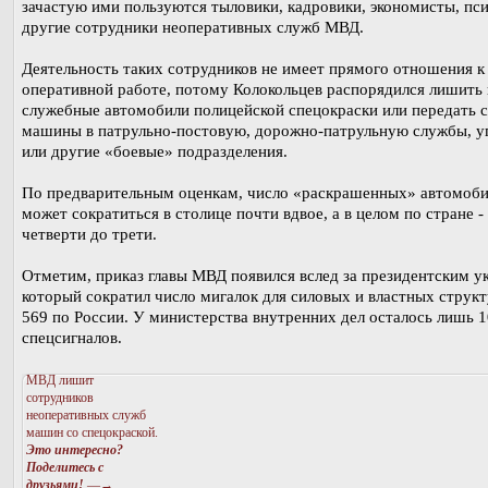
зачастую ими пользуются тыловики, кадровики, экономисты, пси
другие сотрудники неоперативных служб МВД.
Деятельность таких сотрудников не имеет прямого отношения к
оперативной работе, потому Колокольцев распорядился лишить
служебные автомобили полицейской спецокраски или передать 
машины в патрульно-постовую, дорожно-патрульную службы, у
или другие «боевые» подразделения.
По предварительным оценкам, число «раскрашенных» автомоб
может сократиться в столице почти вдвое, а в целом по стране -
четверти до трети.
Отметим, приказ главы МВД появился вслед за президентским у
который сократил число мигалок для силовых и властных структ
569 по России. У министерства внутренних дел осталось лишь 
спецсигналов.
МВД лишит
сотрудников
неоперативных служб
машин со спецокраской.
Это интересно?
Поделитесь с
друзьями!
—→