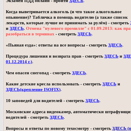
Экзамен ПДД онлайн - пройти
ЗДЕСЬ
.
Когда выветривается алкоголь (и что такое алкогольное
опьянение)? Табличка в помощь водителю (а также список
лекарств, которые лучше не принимать за рулём) - смотреть
и
ЗДЕСЬ
.
Отмена "нулевого промилле" с 01.09.2013: как пр
разобраться в терминах
- смотреть
ЗДЕСЬ
.
«Пьяная езда»: ответы на все вопросы - смотреть
ЗДЕСЬ
.
Процедура лишения и возврата прав - смотреть
ЗДЕСЬ
и
ЗДЕ
01.12.2014 г.)
.
Чем опасен снегопад - смотреть
ЗДЕСЬ
.
Какие детские кресла использовать - смотреть
ЗДЕСЬ
и
ЗДЕСЬ(крепление ISOFIX)
.
10 заповедей для водителей - смотреть
ЗДЕСЬ
.
Московские адреса видеокамер, автоматически штрафующи
водителей - смотреть
ЗДЕСЬ
.
Вопросы и ответы по новому техосмотру - смотреть
ЗДЕСЬ (