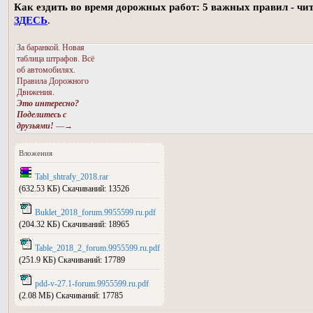
Как ездить во время дорожных работ: 5 важных правил - чи
ЗДЕСЬ
.
За баранкой. Новая
таблица штрафов. Всё
об автомобилях.
Правила Дорожного
Движения.
Это интересно?
Поделитесь с
друзьями!
—→
Вложения
Tabl_shtrafy_2018.rar
(632.53 КБ) Скачиваний: 13526
Buklet_2018_forum.9955599.ru.pdf
(204.32 КБ) Скачиваний: 18965
Table_2018_2_forum.9955599.ru.pdf
(251.9 КБ) Скачиваний: 17789
pdd-v-27.1-forum.9955599.ru.pdf
(2.08 МБ) Скачиваний: 17785