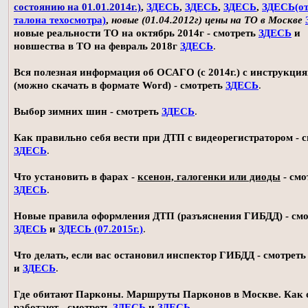
состоянию на 01.01.2014г.)
,
ЗДЕСЬ
,
ЗДЕСЬ
,
ЗДЕСЬ
,
ЗДЕСЬ(о
талона техосмотра)
,
новые (01.04.2012г) цены на ТО в Москве
новые реальности ТО на октябрь 2014г - смотреть
ЗДЕСЬ
и
новшества в ТО на февраль 2018г
ЗДЕСЬ
.
Вся полезная информация об ОСАГО (с 2014г.) с инструкци
(можно скачать в формате Word) - смотреть
ЗДЕСЬ
.
Выбор зимних шин - смотреть
ЗДЕСЬ
.
Как правильно себя вести при ДТП с видеорегистратором - 
ЗДЕСЬ
.
Что установить в фарах -
ксенон, галогенки или диоды
- смо
ЗДЕСЬ
.
Новые правила оформления ДТП (разъяснения ГИБДД) - смо
ЗДЕСЬ
и
ЗДЕСЬ (07.2015г.)
.
Что делать, если вас остановил инспектор ГИБДД - смотрет
и
ЗДЕСЬ
.
Где обитают Парконы. Маршруты Парконов в Москве. Как 
работают - смотреть
ЗДЕСЬ
и
ЗДЕСЬ
.