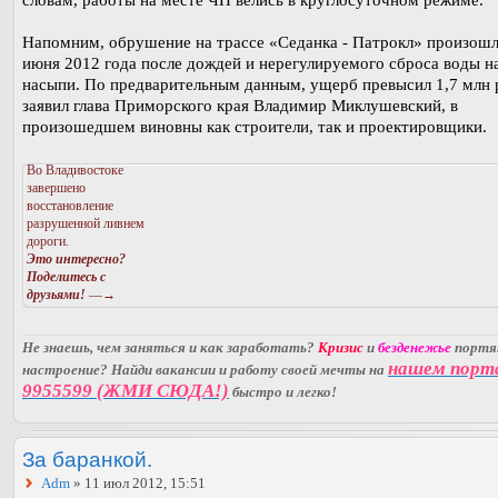
словам, работы на месте ЧП велись в круглосуточном режиме.
Напомним, обрушение на трассе «Седанка - Патрокл» произошл
июня 2012 года после дождей и нерегулируемого сброса воды н
насыпи. По предварительным данным, ущерб превысил 1,7 млн 
заявил глава Приморского края Владимир Миклушевский, в
произошедшем виновны как строители, так и проектировщики.
Во Владивостоке
завершено
восстановление
разрушенной ливнем
дороги.
Это интересно?
Поделитесь с
друзьями!
—→
Не знаешь, чем заняться и как заработать?
Кризис
и
безденежье
порт
нашем порт
настроение? Найди вакансии и работу своей мечты на
9955599 (ЖМИ СЮДА!)
быстро и легко!
За баранкой.
Adm
» 11 июл 2012, 15:51