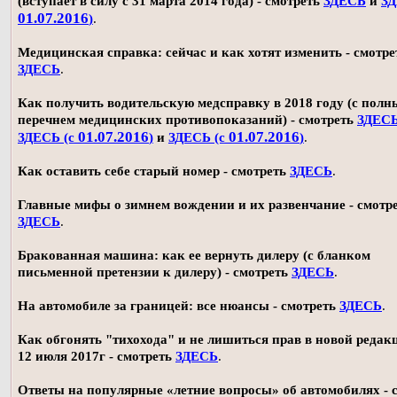
(вступает в силу с 31 марта 2014 года) - смотреть
ЗДЕСЬ
и
ЗД
01.07.2016
)
.
Медицинская справка: сейчас и как хотят изменить - смотре
ЗДЕСЬ
.
Как получить водительскую медсправку в 2018 году (с пол
перечнем медицинских противопоказаний) - смотреть
ЗДЕС
01.07.2016
01.07.2016
ЗДЕСЬ (с
)
и
ЗДЕСЬ (с
)
.
Как оставить себе старый номер - смотреть
ЗДЕСЬ
.
Главные мифы о зимнем вождении и их развенчание - смотр
ЗДЕСЬ
.
Бракованная машина: как ее вернуть дилеру (с бланком
письменной претензии к дилеру) - смотреть
ЗДЕСЬ
.
На автомобиле за границей: все нюансы - смотреть
ЗДЕСЬ
.
Как обгонять "тихохода" и не лишиться прав в новой редак
12 июля 2017г - смотреть
ЗДЕСЬ
.
Ответы на популярные «летние вопросы» об автомобилях - 