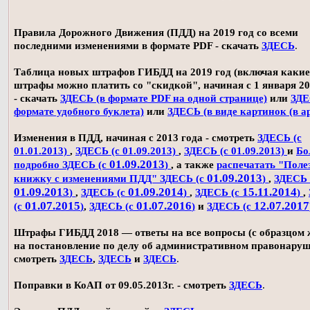
Правила Дорожного Движения (ПДД) на 2019 год со всеми
последними изменениями в формате PDF - скачать
ЗДЕСЬ
.
Таблица новых штрафов ГИБДД на 2019 год (включая какие
штрафы можно платить со "скидкой", начиная с 1 января 20
- скачать
ЗДЕСЬ (в формате PDF на одной странице)
или
ЗДЕ
формате удобного буклета)
или
ЗДЕСЬ (в виде картинок (в а
Изменения в ПДД, начиная с 2013 года - смотреть
ЗДЕСЬ (с
01.01.2013)
,
ЗДЕСЬ (с 01.09.2013)
,
ЗДЕСЬ (с 01.09.2013)
и
Бо
01.09.2013
подробно ЗДЕСЬ (с
)
, а также
распечатать "Поле
01.09.2013
книжку с изменениями ПДД" ЗДЕСЬ (с
)
,
ЗДЕСЬ 
01.09.2013
01.09.2014
15.11.2014
)
,
ЗДЕСЬ (с
)
,
ЗДЕСЬ (с
)
,
01.07.2015
01.07.2016
12.07.2017
(с
)
,
ЗДЕСЬ (с
)
и
ЗДЕСЬ (с
Штрафы ГИБДД 2018 — ответы на все вопросы (с образцом
на постановление по делу об административном правонаруш
смотреть
ЗДЕСЬ
,
ЗДЕСЬ
и
ЗДЕСЬ
.
Поправки в КоАП от 09.05.2013г. - смотреть
ЗДЕСЬ
.