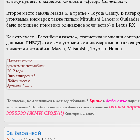
выводу пришли аналитики компании «Цезарь Сателлит».
Второе место заняла Mazda 6, а третье - Toyota Camry. В пятер
угоняемых иномарок также попали Mitsubishi Lancer и Outlander
было похищено примерно одинаковое количество) и Lexus RX.
Как отмечает «Российская газета», статистика компании совпада
данными ГИБДД - самыми угоняемыми иномарками в настояще
являются автомобили Mazda, Mitsubishi, Toyota и Honda.
Названы самые
угоняемые автомобили
2012 года.
Это интересно?
Поделитесь с
друзьями!
—→
Не знаешь, чем заняться и как заработать?
Кризис
и
безденежье
порт
нашем порт
настроение? Найди вакансии и работу своей мечты на
9955599 (ЖМИ СЮДА!)
быстро и легко!
За баранкой.
Adm
» 11 июл 2012, 15:49