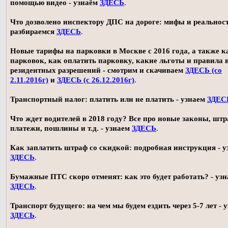
помощью видео - узнаём
ЗДЕСЬ
.
Что дозволено инспектору ДПС на дороге: мифы и реальност
разбираемся
ЗДЕСЬ
.
Новые тарифы на парковки в Москве с 2016 года, а также 
парковок, как оплатить парковку, какие льготы и правила
резидентных разрешений - смотрим и скачиваем
ЗДЕСЬ (со
2.11.2016г)
и
ЗДЕСЬ (с 26.12.2016г)
.
Транспортный налог: платить или не платить - узнаем
ЗДЕС
Что ждет водителей в 2018 году? Все про новые законы, шт
платежи, пошлины и т.д. - узнаем
ЗДЕСЬ
.
Как заплатить штраф со скидкой: подробная инструкция - у
ЗДЕСЬ
.
Бумажные ПТС скоро отменят: как это будет работать? - уз
ЗДЕСЬ
.
Транспорт будущего: на чем мы будем ездить через 5-7 лет - 
ЗДЕСЬ
.