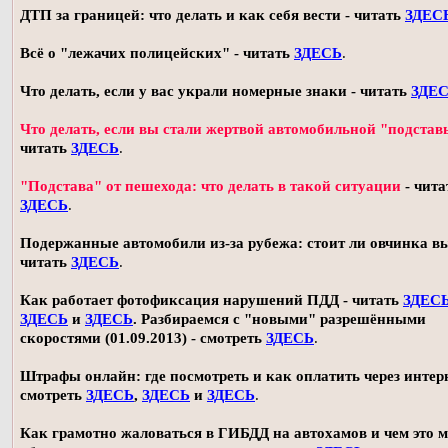
ДТП за границей: что делать и как себя вести - читать
ЗДЕС
Всё о "лежачих полицейских" - читать
ЗДЕСЬ
.
Что делать, если у вас украли номерные знаки - читать
ЗДЕ
Что делать, если вы стали жертвой автомобильной "подстав
читать
ЗДЕСЬ
.
"Подстава" от пешехода: что делать в такой ситуации
- чита
ЗДЕСЬ
.
Подержанные автомобили из-за рубежа: стоит ли овчинка в
читать
ЗДЕСЬ
.
Как работает фотофиксация нарушений ПДД - читать
ЗДЕС
ЗДЕСЬ
и
ЗДЕСЬ
. Разбираемся с "новыми" разрешёнными
скоростями (01.09.2013) - смотреть
ЗДЕСЬ
.
Штрафы онлайн: где посмотреть и как оплатить через интерн
смотреть
ЗДЕСЬ
,
ЗДЕСЬ
и
ЗДЕСЬ
.
Как грамотно жаловаться в ГИБДД на автохамов и чем это 