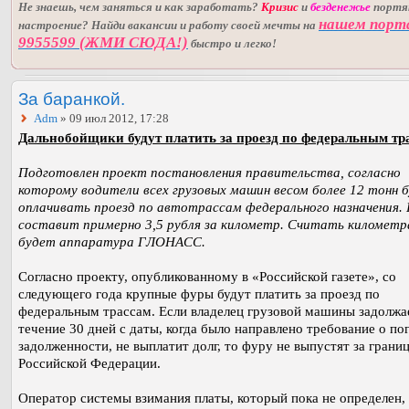
Не знаешь, чем заняться и как заработать?
Кризис
и
безденежье
порт
нашем порт
настроение? Найди вакансии и работу своей мечты на
9955599 (ЖМИ СЮДА!)
быстро и легко!
За баранкой.
Adm
» 09 июл 2012, 17:28
Дальнобойщики будут платить за проезд по федеральным тр
Подготовлен проект постановления правительства, согласно
которому водители всех грузовых машин весом более 12 тонн 
оплачивать проезд по автотрассам федерального назначения.
составит примерно 3,5 рубля за километр. Считать километ
будет аппаратура ГЛОНАСС.
Согласно проекту, опубликованному в «Российской газете», со
следующего года крупные фуры будут платить за проезд по
федеральным трассам. Если владелец грузовой машины задолжае
течение 30 дней с даты, когда было направлено требование о п
задолженности, не выплатит долг, то фуру не выпустят за грани
Российской Федерации.
Оператор системы взимания платы, который пока не определен,