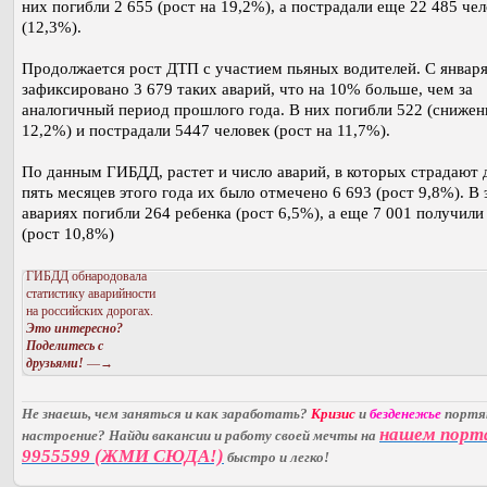
них погибли 2 655 (рост на 19,2%), а пострадали еще 22 485 че
(12,3%).
Продолжается рост ДТП с участием пьяных водителей. С января
зафиксировано 3 679 таких аварий, что на 10% больше, чем за
аналогичный период прошлого года. В них погибли 522 (снижен
12,2%) и пострадали 5447 человек (рост на 11,7%).
По данным ГИБДД, растет и число аварий, в которых страдают д
пять месяцев этого года их было отмечено 6 693 (рост 9,8%). В 
авариях погибли 264 ребенка (рост 6,5%), а еще 7 001 получили
(рост 10,8%)
ГИБДД обнародовала
статистику аварийности
на российских дорогах.
Это интересно?
Поделитесь с
друзьями!
—→
Не знаешь, чем заняться и как заработать?
Кризис
и
безденежье
порт
нашем порт
настроение? Найди вакансии и работу своей мечты на
9955599 (ЖМИ СЮДА!)
быстро и легко!