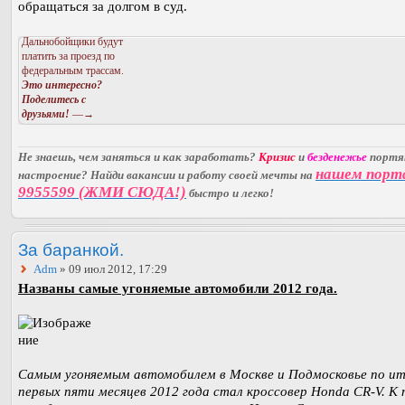
обращаться за долгом в суд.
Дальнобойщики будут
платить за проезд по
федеральным трассам.
Это интересно?
Поделитесь с
друзьями!
—→
Не знаешь, чем заняться и как заработать?
Кризис
и
безденежье
порт
нашем порт
настроение? Найди вакансии и работу своей мечты на
9955599 (ЖМИ СЮДА!)
быстро и легко!
За баранкой.
Adm
» 09 июл 2012, 17:29
Названы самые угоняемые автомобили 2012 года.
Самым угоняемым автомобилем в Москве и Подмосковье по и
первых пяти месяцев 2012 года стал кроссовер Honda CR-V. К